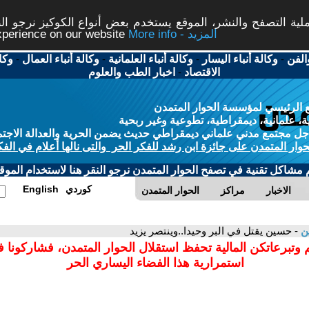
ة التصفح والنشر، الموقع يستخدم بعض أنواع الكوكيز نرجو النق
More info - المزيد
experience on our website
الفن
-
وكالة أنباء اليسار
-
وكالة أنباء العلمانية
-
وكالة أنباء العمال
-
وكا
الاقتصاد
-
اخبار الطب والعلوم
 الرئيسي لمؤسسة الحوار المتمدن
، علمانية، ديمقراطية، تطوعية وغير ربحية
ل مجتمع مدني علماني ديمقراطي حديث يضمن الحرية والعدالة الاجتم
حوار المتمدن على جائزة ابن رشد للفكر الحر والتى نالها أعلام في الفك
م مشاكل تقنية في تصفح الحوار المتمدن نرجو النقر هنا لاستخدام الموقع
كوردي
English
الاخبار
مراكز
الحوار المتمدن
ن
- حسين يقتل في البر وحيدا..وينتصر يزيد
 وتبرعاتكن المالية تحفظ استقلال الحوار المتمدن، فشاركونا 
استمرارية هذا الفضاء اليساري الحر