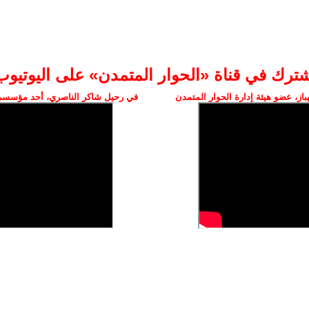
شترك في قناة «الحوار المتمدن» على اليوتيوب
ز، عضو هيئة إدارة الحوار المتمدن
في رحيل شاكر الناصري، أحد مؤسسي 