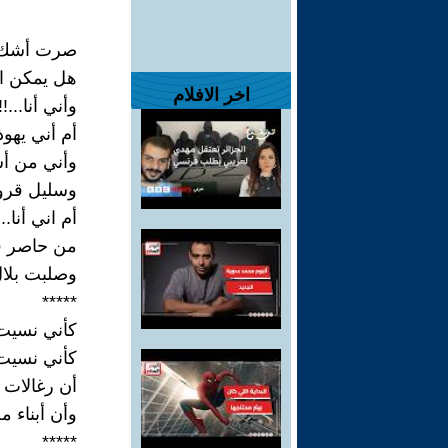
صرت أشك ب
هل يمكن ان
اخر الافلام
وأني أنا...
أم أني يهوذا
وأني من أس
وسليل قرود
أم اني أنا...
من حاصر في 
وصلبت بلال
*****
كأني نسيت.
كأني نسيت ي
أن رغالات 
وأن أبناء م
*****