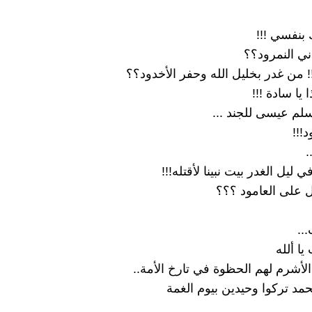
نفسي !!!
ي النمرود؟؟
!!! من غدر بخليل الله وحفر اﻷخدود؟؟
 يا سادة !!!
لم عيسى للجند ...
!!!
.
ليل الغدر بيت نبينا ﻷقتله!!!
 على العامود ؟؟؟
..
ا ألله
الأشرم لهم الحظوة في تارخ اﻷمة..
حمد تركوا وحيدين بيوم الغمة