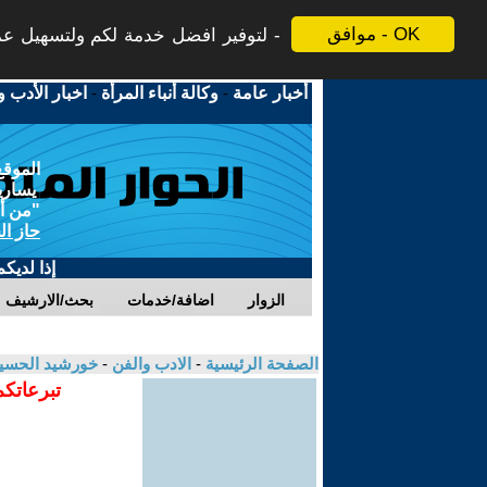
موافق - OK
لتوفير افضل خدمة لكم ولتسهيل عملي
أخبار عامة
-
وكالة أنباء المرأة
-
اخبار الأدب و
الموقع
يسارية
"من أج
حاز ال
إذا لديك
الزوار
اضافة/خدمات
بحث/الارشيف
الصفحة الرئيسية
-
الادب والفن
-
خورشيد الحسي
تبرعاتكم