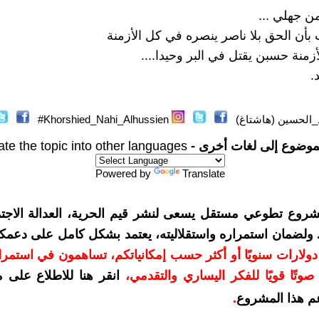
 جهلي ...
بأن الحق بلا ناصر ينصره في كل اﻷزمنة
منة حسبن يقتل في البر وحيدا....
.
الحسين (هاشتاغ)
Khorshied_Nahi_Alhussien#
موضوع إلى لغات أخرى -
ate the topic into other languages
Powered by
Translate
شروع تطوعي مستقل يسعى لنشر قيم الحرية، العدالة الاجتم
. ولضمان استمراره واستقلاليته، يعتمد بشكل كامل على دعمك
دعمكم بمبلغ 10 دولارات سنويًا أو أكثر حسب إمكانياتكم، تساهمون في استم
وتًا قويًا للفكر اليساري والتقدمي
،
انقر هنا للاطلاع على 
م هذا المشروع
.