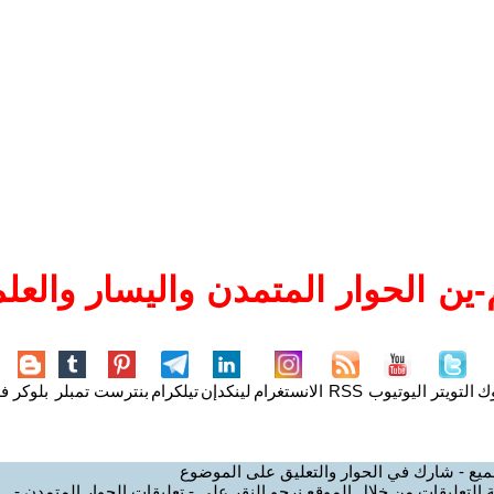
ين الحوار المتمدن واليسار والعلم
وك
التويتر
اليوتيوب
RSS
الانستغرام
لينكدإن
تيلكرام
بنترست
تمبلر
بلوكر
فل
ميع - شارك في الحوار والتعليق على الموضوع
 التعليقات من خلال الموقع نرجو النقر على - تعليقات الحوار المتمدن -