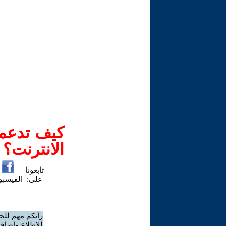
كيف تدعم-
الانترنت؟
تابعونا
على:
الفيسب
رأيكم مهم للج
للاطلاع وإضافة