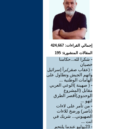
إجمالي القراءات: 424,667
المقالات المنشورة: 195
-
شكرا لله...حكامنا
خصيان
-
(عقاب صقر)برأ إسرائيل
واتهم الجيش وتطاول على
الهامات الوطنية ...
-
( صهينة )الوعي العربي
مقابل (المشروع
الوحدوي)أقصر الطرق
لتهو ...
-
من تآمر على لاءات
(ناصر) ورضخ للاءات
الصهيوني... شريك في
انت ...
-
23يوليو عندما يلتحم