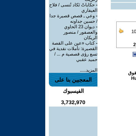
-
حكاياتْ تَكاد تُنسى / فلاح
العيفاري
-
وعي ـ قصص قصيرة جدا
/ حسين جداونه
-
ديوان 23 الحاوي
والعصفور / منصور
الريكان
-
كتاب «عين على القصة
القصيرة: تأملات نقدية في
تسع رؤى قصصية م ... /
حميد عقبي
المزيد.....
المعجبين بنا على
الفيسبوك
3,732,970