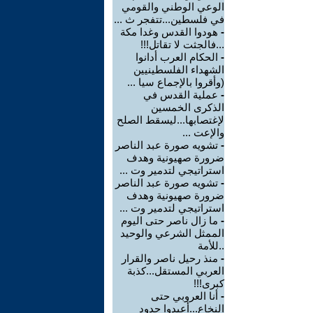
الوعي الوطني والقومي
في فلسطين...تتفجر ث ...
-
هودوا القدس وغدا مكة
...فالجثت لا تقاتل!!!
-
الحكام العرب أدانوا
الشهداء الفلسطينيين
(وأقروا بالإجماع سيا ...
-
عملية القدس في
الذكرى الخمسين
لإغتصابها...ليسقط الصلح
والإعت ...
-
تشويه صورة عبد الناصر
ضرورة صهيونية وهدف
استراتيجي لتدمير وت ...
-
تشويه صورة عبد الناصر
ضرورة صهيونية وهدف
استراتيجي لتدمير وت ...
-
ما زال ناصر حتى اليوم
الممثل الشرعي والوحيد
..للأمة
-
منذ رحيل ناصر والقرار
العربي المستقل...كذبة
كبرى!!!
-
أنا العروبي حتى
النخاع...أعيدوا حدود