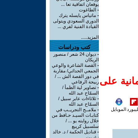
يوقعان اتفاقية تعا ...
-
الطاغوت
-
ماتياس يايسله يترك
الدوري السعودي ويتولى
القيادة الفنية لفري ...
المزيد.....
كتب ودراسات
-
ديوان 24 شعر / منصور
الريكان
-
القصة الشاعرة والوعي
الجمعي الحداثي/ مقاربة
في دور القصة الش ... /
انية على
ربيحة الرفاعي
-
تصاوير لية الظمأ /
السمّاح عبد الله
-
ثلاثاءات عابر سبيل /
السمّاح عبد الله
يبورد
الموبايل
-
ملامــح التجريــب في
كتابـات السيـد حـافظ من
خلال روايته يو ... /
سلسبيل كريبع
-
قناديل الحكمة / د. خالد
زغريت