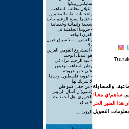
سايكس_بيكو!!
-
غيلان تحالف المذاهب
وانتخابات نقابة المعلمين
-
عندما يصبح الزعيم حاجة
شعبية وإنمائية وخدماتية
-
حروبنا الجاهلية في
القرن الواحد
والعشرين....لا سباق خيول
ولا ...
-
المشروع القومي العربي
هو البديل الوحيد
Transl
-
عبد الرحيم مراد في
وطن المذاهب..يقبض
على جمر عروبته
-
عروبة فلسطين...وحدها
لا شريك لها
اعية، والمساواة
-
من حقي كمواطن
(سني)أن أسأل الرئيس
م.
ساهم/ي معنا!
الحريري :هل أنت ثابت
على ق ...
رار هذا المنبر الحر
معلومات التحويل
المزيد.....