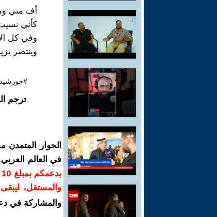
أف مني ومن
كأني نسيت 
وفي كل اﻷز
وينتصر يزيد
#خورشيد_
ترجم ال
الحوار المتمدن م
في العالم العربي
ب
والمستقل، ليبقى ص
والمشاركة في دع