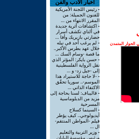
اخبار الأدب والفن
-
رئيس اللجنة الأمريكية
للفنون الجميلة: من
المقرر الانتهاء من ...
-
اكتشافات أثرية جديدة
في ألتاي تكشف أسرار
حضارتي بازيريك وأفا ...
-
لم يرغب أحد في نيله
الحوار المتمدن
خلال عهد بطرس الأكبر..
ما قصة -وسام السك ...
-
حسن بايكر: المؤثر الذي
نقل الرواية الفلسطينية
إلى -جيل زد- و ...
-
-لا حاجة للاستيراد هذا
الموسم-.. سوريا تحقّق
الاكتفاء الذاتي ...
-
قاليباف: لسنا بحاجة إلى
مزيد من الدبلوماسية
المسرحية
-
السينما كسلاح
أيديولوجي.. كيف يؤطر
فيلم -المواطن المنتقم-
ال ...
-
وزير التربية والتعليم
ورئيس مؤسسة اليابان