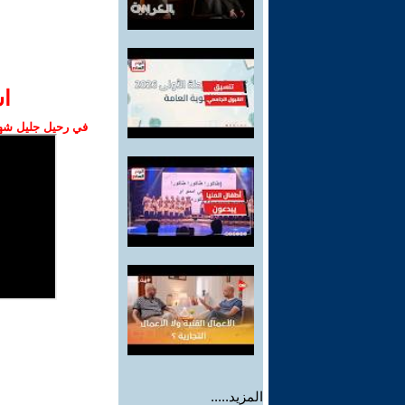
ا‫
في رحيل جليل شهبا
المزيد.....