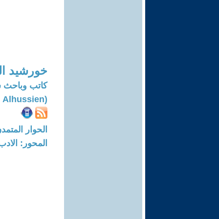
خورشيد ا
كاتب وباحث 
(Khorshied Nahi Alhussien)
الحوار المتمدن-العدد: 5893 - 8
المحور: الادب