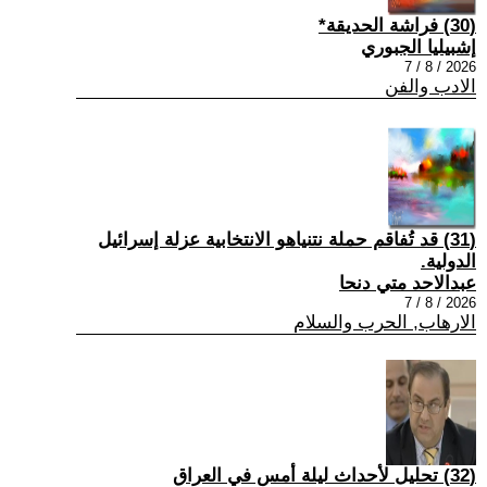
(30) فراشة الحديقة*
إشبيليا الجبوري
2026 / 8 / 7
الادب والفن
(31) قد تُفاقم حملة نتنياهو الانتخابية عزلة إسرائيل
الدولية.
عبدالاحد متي دنحا
2026 / 8 / 7
الارهاب, الحرب والسلام
(32) تحليل لأحداث ليلة أمس في العراق