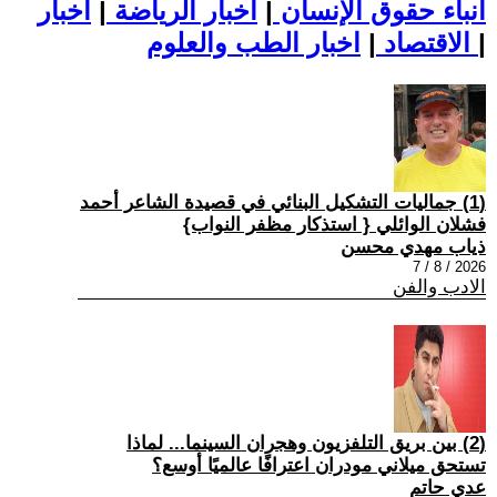
أنباء حقوق الإنسان
|
اخبار الرياضة
|
اخبار
|
اخبار الطب والعلوم
الاقتصاد
|
(1) جماليات التشكيل البنائي في قصيدة الشاعر أحمد
فشلان الوائلي { استذكار مظفر النواب}
ذياب مهدي محسن
2026 / 8 / 7
الادب والفن
(2) بين بريق التلفزيون وهجران السينما... لماذا
تستحق ميلاني مودران اعترافًا عالميًا أوسع؟
عدي حاتم