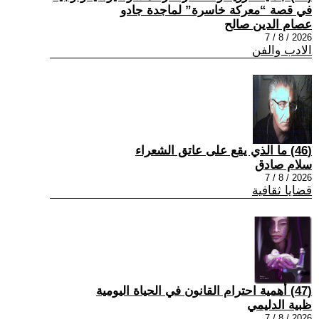
في قصة “معركة خاسرة” لماجدة جادو
عصام الدين صالح
2026 / 8 / 7
الادب والفن
(46) ما الذي يقع على عاتق الشعراء
سلام صادق
2026 / 8 / 7
قضايا ثقافية
(47) أهمية احترام القانون في الحياة اليومية
ظبية الدليمي
2026 / 8 / 7