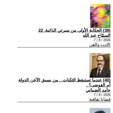
(39) الحكاية الأولى من سيرتي الذاتية، 22
السمّاح عبد الله
2026 / 8 / 7
الادب والفن
(40) عندما تستيقظ الثكنات... من يسبق الآخر، الدولة
أم الفوضى؟ .
حامد الضبياني
2026 / 8 / 7
قضايا ثقافية