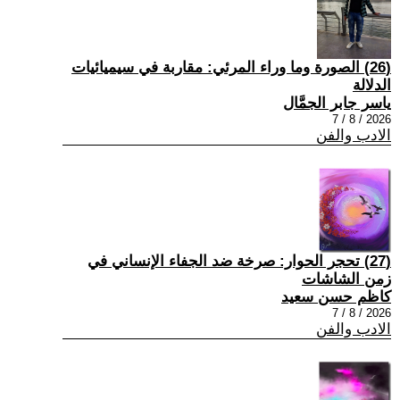
(26) الصورة وما وراء المرئي: مقاربة في سيميائيات
الدلالة
ياسر جابر الجمَّال
2026 / 8 / 7
الادب والفن
(27) تحجر الحوار: صرخة ضد الجفاء الإنساني في
زمن الشاشات
كاظم حسن سعيد
2026 / 8 / 7
الادب والفن