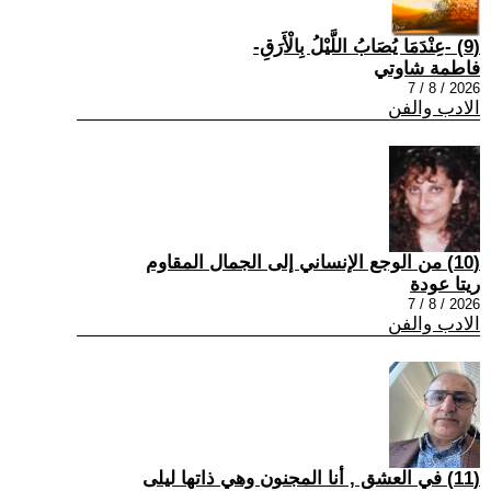
(9) -عِنْدَمَا يُصَابُ اللَّيْلُ بِالْأَرَقِ-
فاطمة شاوتي
2026 / 8 / 7
الادب والفن
(10) من الوجع الإنساني إلى الجمال المقاوم
ريتا عودة
2026 / 8 / 7
الادب والفن
(11) في العشق , أنا المجنون وهي ذاتها ليلى