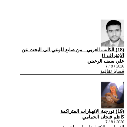
(18) الكاتب العربي : من صانع للوعي الى البحث عن
الإعتراف !!
علي سيف الرعيني
2026 / 8 / 7
قضايا ثقافية
(19) ثورچية الانهيارات المتراكمة
كاظم فنجان الحمامي
2026 / 8 / 7