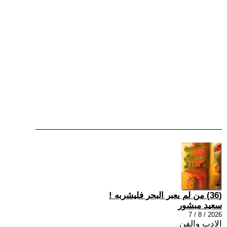
(36) من لم يعبر البحر فليشربه !
سعيد مبشور
2026 / 8 / 7
الادب والفن