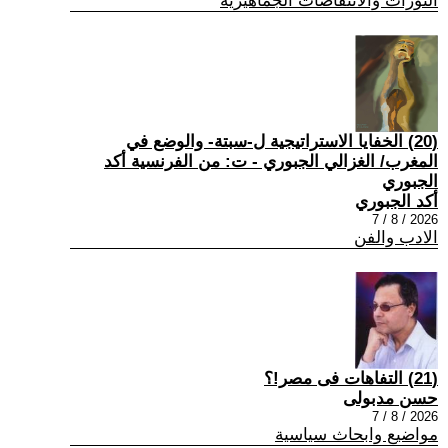
الثورات والانتفاضات الجماهيرية
(20) الخفايا الاستراتيجية ل-سبتة- والوضع في
المغرب/ الغزالي الجبوري - ت: من الفرنسية أكد
الجبوري
أكد الجبوري
2026 / 8 / 7
الادب والفن
(21) التفاهات فى مصر!؟
حسن مدبولى
2026 / 8 / 7
مواضيع وابحاث سياسية