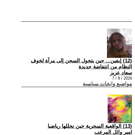
(12) إيفين... حين يتحول السجن إلى مرآة لخوف
النظام من انتفاضة جديدة
سعاد عزيز
2026 / 8 / 7
مواضيع وابحاث سياسية
(13) الواقعية السحرية حين نحللها رياضيا
امير وائل المرعب