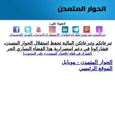
تابعونا على:
بودكاست
بنترست
تيلكرام
لينكدإن
الانستغرام
اليوتيوب
التويتر
الفيسبوك
تبرعاتكم وتبرعاتكن المالية تحفظ استقلال الحوار المتمدن،
فشاركونا في دعم استمرارية هذا الفضاء اليساري الحر
[اشترك في قناة ‫«الحوار المتمدن» على اليوتيوب]
الحوار المتمدن - موبايل
الموقع الرئيسي