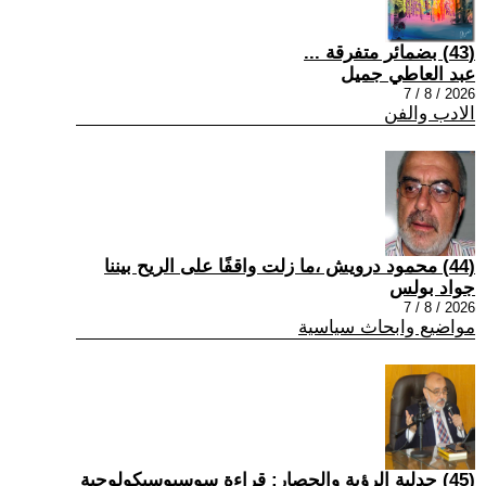
(43) بضمائر متفرقة ...
عبد العاطي جميل
2026 / 8 / 7
الادب والفن
(44) محمود درويش ،ما زلت واقفًا على الريح بيننا
جواد بولس
2026 / 8 / 7
مواضيع وابحاث سياسية
(45) جدلية الرؤية والحصار: قراءة سوسيوسيكولوجية