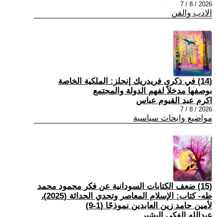
2026 / 8 / 7
الادب والفن
(14) في ذكرى فريدريك إنجلز: الملكية الخاصة
بوصفها مدخلاً لفهم الدولة والمجتمع
اكرم عبد القيوم عباس
2026 / 8 / 7
مواضيع وابحاث سياسية
(15) ضعف الكتابات السودانية عن فكر محمود محمد
طه- كتاب: الإسلام المعاصر وتحدي الحداثة (2025)،
لأمين حامد زين العابدين نموذجًا (1-9)
عبدالله الفكي البشير