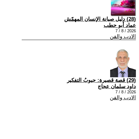
(28) دليل صيانة الإنسان المهمّش
عماد أبو حطب
2026 / 8 / 7
الادب والفن
(29) قصة قصيرة: جيوبُ التفكير
داود سلمان عجاج
2026 / 8 / 7
الادب والفن