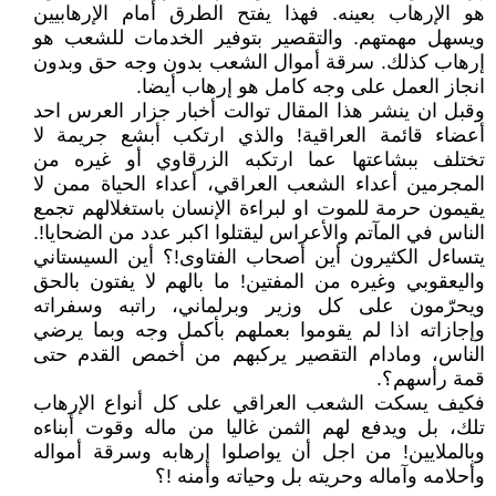
هو الإرهاب بعينه. فهذا يفتح الطرق أمام الإرهابيين
ويسهل مهمتهم. والتقصير بتوفير الخدمات للشعب هو
إرهاب كذلك. سرقة أموال الشعب بدون وجه حق وبدون
انجاز العمل على وجه كامل هو إرهاب أيضا.
وقبل ان ينشر هذا المقال توالت أخبار جزار العرس احد
أعضاء قائمة العراقية! والذي ارتكب أبشع جريمة لا
تختلف ببشاعتها عما ارتكبه الزرقاوي أو غيره من
المجرمين أعداء الشعب العراقي، أعداء الحياة ممن لا
يقيمون حرمة للموت او لبراءة الإنسان باستغلالهم تجمع
الناس في المآتم والأعراس ليقتلوا اكبر عدد من الضحايا!.
يتساءل الكثيرون أين أصحاب الفتاوى!؟ أين السيستاني
واليعقوبي وغيره من المفتين! ما بالهم لا يفتون بالحق
ويحرّمون على كل وزير وبرلماني، راتبه وسفراته
وإجازاته اذا لم يقوموا بعملهم بأكمل وجه وبما يرضي
الناس، ومادام التقصير يركبهم من أخمص القدم حتى
قمة رأسهم؟.
فكيف يسكت الشعب العراقي على كل أنواع الإرهاب
تلك، بل ويدفع لهم الثمن غاليا من ماله وقوت أبناءه
وبالملايين! من اجل أن يواصلوا إرهابه وسرقة أمواله
وأحلامه وآماله وحريته بل وحياته وأمنه !؟