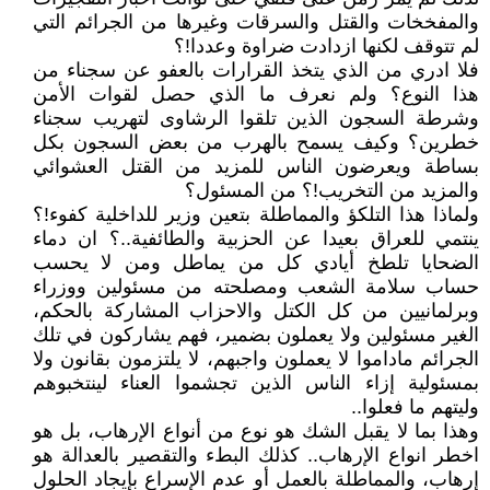
والمفخخات والقتل والسرقات وغيرها من الجرائم التي
لم تتوقف لكنها ازدادت ضراوة وعددا!؟
فلا ادري من الذي يتخذ القرارات بالعفو عن سجناء من
هذا النوع؟ ولم نعرف ما الذي حصل لقوات الأمن
وشرطة السجون الذين تلقوا الرشاوى لتهريب سجناء
خطرين؟ وكيف يسمح بالهرب من بعض السجون بكل
بساطة ويعرضون الناس للمزيد من القتل العشوائي
والمزيد من التخريب!؟ من المسئول؟
ولماذا هذا التلكؤ والمماطلة بتعين وزير للداخلية كفوء!؟
ينتمي للعراق بعيدا عن الحزبية والطائفية..؟ ان دماء
الضحايا تلطخ أيادي كل من يماطل ومن لا يحسب
حساب سلامة الشعب ومصلحته من مسئولين ووزراء
وبرلمانيين من كل الكتل والاحزاب المشاركة بالحكم،
الغير مسئولين ولا يعملون بضمير، فهم يشاركون في تلك
الجرائم ماداموا لا يعملون واجبهم، لا يلتزمون بقانون ولا
بمسئولية إزاء الناس الذين تجشموا العناء لينتخبوهم
وليتهم ما فعلوا..
وهذا بما لا يقبل الشك هو نوع من أنواع الإرهاب، بل هو
اخطر انواع الإرهاب.. كذلك البطء والتقصير بالعدالة هو
إرهاب، والمماطلة بالعمل أو عدم الإسراع بإيجاد الحلول