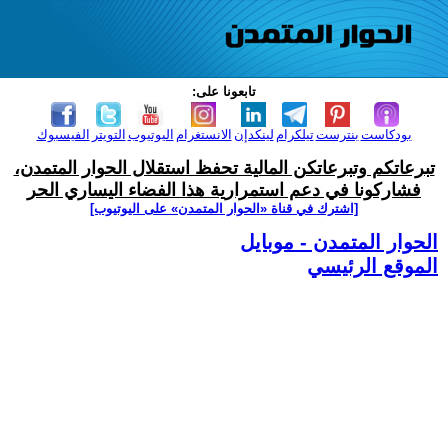
تابعونا على:
بودكاست
بنترست
تيلكرام
لينكدإن
الانستغرام
اليوتيوب
التويتر
الفيسبوك
تبرعاتكم وتبرعاتكن المالية تحفظ استقلال الحوار المتمدن،
فشاركونا في دعم استمرارية هذا الفضاء اليساري الحر
[اشترك في قناة ‫«الحوار المتمدن» على اليوتيوب]
الحوار المتمدن - موبايل
الموقع الرئيسي