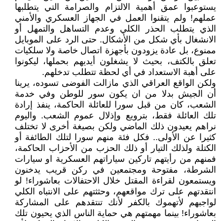
يستوعبوا عمق أهمية الالتزام والصرامة التي يتطلبها
عملهم! ولم يتقنوا العمل في الجهاز العسكري والأمني
الذي يتطلب الحذر الكلي وعدم التساهل والتمهل أو
الانشغال بأي شكل من الأشكال. حتى الرد على الموبايل
ممنوع، بل عادة يزودون بأجهزة اتصال خاصة ولا سلكيات
تعلق بالكتف، بحيث لا يشغلون أيديهم بحملها، ليكونوا
على أهبة الاستعداد في أي لحظة تتطلب تدخلهم.
ولكن الواقع العراقي الذي مازالت الفوضى تسوده، يرينا
أن الجيش بدلا من ان يكون سور للوطن وفي خدمة
الشعب، كان من قبل سورا للعائلة الحاكمة، ينفذ إرادة
تلك العائلة فقط، بترويع وإذلال عموم الشعب. واليوم
نراهم يعيدون ذلك الماضي ولكن بصيغة أخرى لا تختلف
كثيرا عن الأولى.. فكل فئة منهم سورا لتلك الطائفة أو
الكتلة ولذلك التيار أو ذلك الحزب من الأحزاب الحاكمة،
فمنهم من رأيتهم تاركين سياراتهم العسكرية او سيارات
الشرطة، مفتوحة ومجتمعين في ركن قريب يدخنون
ويستمعون لقراءة المقتل خلال الاحتفالات بعاشوراء! لو
انتقدتهم على ترك مواقعهم، وحثثتهم على الانتباه الكلي
لواجبهم لأتهموك بالكفر لأنك تنتقدهم على المشاركة
بعاشوراء! بينما مهمتهم هي حماية الناس الذي يحيون تلك