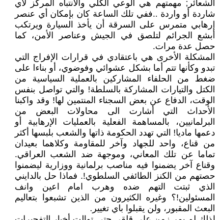
الشعائر; مهمتهم هي الوعي الكلي والانتباه المركز لأي
شاردة أو واردة ..ففي تلك الساعة كان بإمكان أي عنصر
إرهابي متمرس على السرقة أن يأخذ السيارة ويرتكب
أبشع الجرائم لتلصق في الجيش وعناصر الأمن، كما
حصل عدة مرات.
المشكلة الأخرى هي باعتقادي في قرارات الإفراج التي
تبدو وكأنها تتم أما بشكل عشوائي وفوضوي، أو بناءا على
ضغط من الحلفاء المشاركين بالعملية السياسية من
الكتل والتيارات المشاركة بالسلطة! والتي تواصل بنفس
الوقت، الدفاع عن بعض السجناء المنتمين لها! وقد واكبنا
الأحداث التي أشارت الى محاولات البعض من
البرلمانيين، بالمساهمة الفعلية بالعمليات الإرهابية أو
دعمها ماديا! التي تهدد الحكومة ذاتها والشعب بلبسها أكثر
من قناع، واحد للجهاد وآخر للمقاومة وكلاهما بعيدان
تماما عن تلك المعاني، وموجهة ضد الشعب العراقي.
وقناع آخر يضمنوا فيه مناصب برلمانية ووزارية ليضمنوا
حصتهم من الكنز الطائفي السلطوي!. فماذا حل بالدايني
الذي ثبتت التهم ضده وهرب امام اعين وانف
المسئولين!؟ وغيره الكثيرون من الذين تشبعوا بتعاليم
البعث المقبور، ولن يقبلوا باي تغيير.
لذلك لم يمر زمن على قلقي حتى توالت أخبار التفجيرات