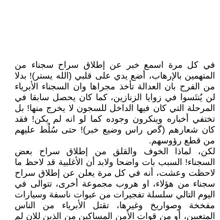
في كل مرة اسمع خبر عن إطلاق سراح سجناء من
المتهمين بالإرهاب، أضع يدي على قلبي (الله يستر)! بدلا
من الفرح بان العدالة تأخذ مجراها وان السجناء الأبرياء
لن يُنتَسوا في زوايا الزنازين، كما كان يحصل سابقا في
المرحلة التي كان فيها الداخل للسجون لا يخرج منها! بل
تختفي أخباره وينكرون وجوده كما لو انه لم يكن! فقد
كان شعارهم (ﮔص راس وضيع خبر)! حتى سُلٌط عليهم
من قطع رؤوسهم.
لكن، لماذا الخوف والقلق من إطلاق سراح بعض
السجناء! السبب بات واضحا ولابد أن الأغلبية قد لاحظ ما
لاحظت وعشت، أنه في كل مرة يعلن عن إطلاق سراح
سجناء من هؤلاء، او هروب مجموعة أخرى، تتوالى في
اليوم التالي سلسلة تفجيرات من عبوات ناسفة وسيارات
مفخخة وصواريخ وغيرها، تقتل الأبرياء من الناس
المتعبين، أو من قوات الأمن المساكين من الذين للان لم