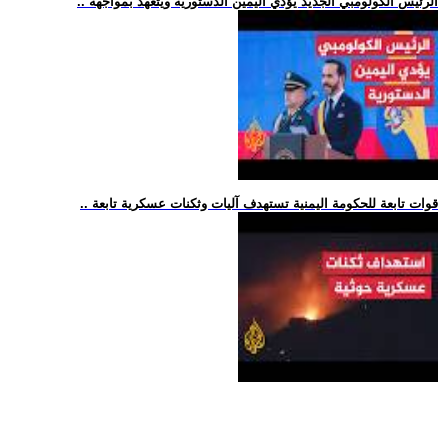
.. الرئيس الكولومبي الجديد يؤدي اليمين الدستورية ويتعهد بمواجهة
.. قوات تابعة للحكومة اليمنية تستهدف آليات وثكنات عسكرية تابعة