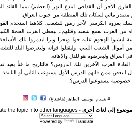
الفارق الآخر أن القذافي ابتدع النهر (العظيم) بينما القائد ا
م مصدر مائي لسكان تلك المنطقة من جنوب العراق.
مسك بعروة الكرسي لآخر رمق للشعب. كلاهما استخدم القوة
ه من الغرب لقمع شعبه وقتلهم.. ليعطي الغرب الحجة الكبير
نية ليشنوا الهجوم عليه جوا وبحرا وبرا ليدمروا تلك الأسلحة
 من أموال الشعب الليبي، وليقتلوا قواته وليعرضوا البلد للتشت
 العراق وليعرضوه هو للذل والإهانة.
قادة العرب الآخرين تلك الدروس؟ فالتاريخ ما فتأ يعيد ن
 البعض ممن فاتهم الدرس الأول يستوعب الثاني أو الثالث! أم
صوصية ليستوعبوا الدرس؟.
#ابتسام_يوسف_الطاهر (هاشتاغ)
موضوع إلى لغات أخرى -
ate the topic into other languages
Powered by
Translate