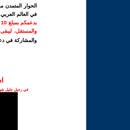
الحوار المتمدن م
في العالم العربي
ب
والمستقل، ليبقى ص
والمشاركة في دع
ا‫
في رحيل جليل شهبا