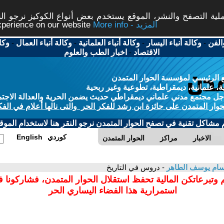
ة التصفح والنشر، الموقع يستخدم بعض أنواع الكوكيز نرجو النق
More info - المزيد
experience on our website
الفن
-
وكالة أنباء اليسار
-
وكالة أنباء العلمانية
-
وكالة أنباء العمال
-
وكا
الاقتصاد
-
اخبار الطب والعلوم
 الرئيسي لمؤسسة الحوار المتمدن
، علمانية، ديمقراطية، تطوعية وغير ربحية
ل مجتمع مدني علماني ديمقراطي حديث يضمن الحرية والعدالة الاجتم
حوار المتمدن على جائزة ابن رشد للفكر الحر والتى نالها أعلام في الفك
م مشاكل تقنية في تصفح الحوار المتمدن نرجو النقر هنا لاستخدام الموقع
كوردي
English
الاخبار
مراكز
الحوار المتمدن
سام يوسف الطاهر
- دروس في التاريخ
 وتبرعاتكن المالية تحفظ استقلال الحوار المتمدن، فشاركونا 
استمرارية هذا الفضاء اليساري الحر