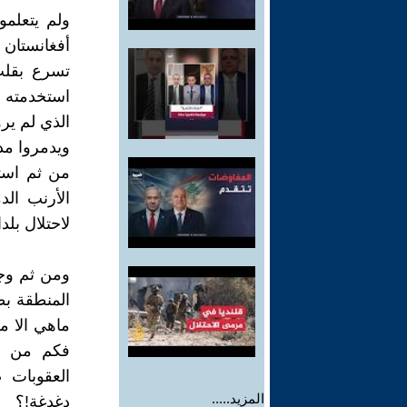
ولم يتعلمو
أفغانستان 
تسرع بقلب
استخدمته 
الذي لم يرو
ويدمروا مد
من ثم استخ
الأرنب الد
لاحتلال بل
ومن ثم وج
المنطقة بط
ماهي الا م
فكم من م
العقوبات 
المزيد.....
دغدغة!؟