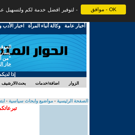
موافق - OK
لتوفير افضل خدمة لكم ولتسهيل عملي
أخبار عامة
-
وكالة أنباء المرأة
-
اخبار الأدب و
الموقع
يسارية
"من أج
حاز ال
إذا لديك
الزوار
اضافة/خدمات
بحث/الارشيف
الصفحة الرئيسية
-
مواضيع وابحاث سياسية
-
ابت
تبرعاتكم