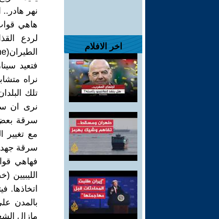
نهر هادر.. ا
هاهي قوات
لردع القذ
اخر الافلام
فتعيد سينا
نراه متشاب
تلك البلدا
نرى ان سي
سرقة بعض ا
مع تغيير ا
سرقة جهد ا
فهاهي قوات
الليبيين (
اتخاذها. في
بالمدن على
مازال الشعب