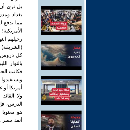
بل نرى أن 
بغداد ومد
مما يدفع ل
الأمريكية!
رحيلهم الن
(الشريفة) 
كل دروس الت
بالثوار ال
فكانت الحص
ويستفيدوا
أمريكا أو 
ولا القائد
الدرس، فإ
هو معنويا 
أنقذ مصر و