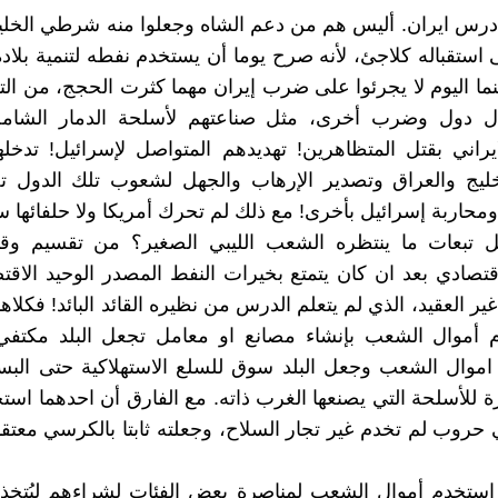
درس ايران. أليس هم من دعم الشاه وجعلوا منه شرطي الخلي
استقباله كلاجئ، لأنه صرح يوما أن يستخدم نفطه لتنمية بلاده
نما اليوم لا يجرئوا على ضرب إيران مهما كثرت الحجج، من الت
لال دول وضرب أخرى، مثل صناعتهم لأسلحة الدمار الشام
راني بقتل المتظاهرين! تهديدهم المتواصل لإسرائيل! تدخل
ليج والعراق وتصدير الإرهاب والجهل لشعوب تلك الدول 
محاربة إسرائيل بأخرى! مع ذلك لم تحرك أمريكا ولا حلفائها سا
 تبعات ما ينتظره الشعب الليبي الصغير؟ من تقسيم وق
صادي بعد ان كان يتمتع بخيرات النفط المصدر الوحيد الاقت
ر العقيد، الذي لم يتعلم الدرس من نظيره القائد البائد! فكلاه
 أموال الشعب بإنشاء مصانع او معامل تجعل البلد مكتفي ذ
 اموال الشعب وجعل البلد سوق للسلع الاستهلاكية حتى البس
ة للأسلحة التي يصنعها الغرب ذاته. مع الفارق أن احدهما است
روب لم تخدم غير تجار السلاح، وجعلته ثابتا بالكرسي معتقدا
ر استخدم أموال الشعب لمناصرة بعض الفئات لشراءهم ليُتخ