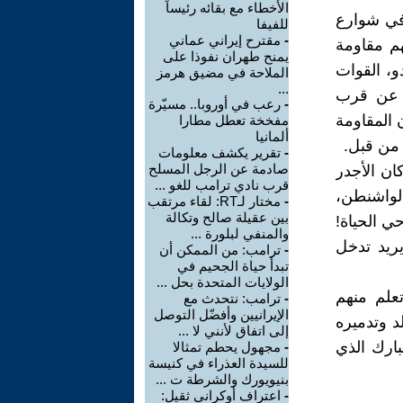
الأخطاء مع بقائه رئيساً
 في شوارع
للفيفا
-
مقترح إيراني عماني
م مقاومة
يمنح طهران نفوذا على
و، القوات
الملاحة في مضيق هرمز
...
وا عن قرب
-
رعب في أوروبا.. مسيّرة
 المقاومة
مفخخة تعطل مطارا
ألمانيا
 من قبل.
-
تقرير يكشف معلومات
صادمة عن الرجل المسلح
كان الأجدر
قرب نادي ترامب للغو ...
 لواشنطن،
-
مختار لـRT: لقاء مرتقب
بين عقيلة صالح وتكالة
ي الحياة!
والمنفي لبلورة ...
ريد تدخل
-
ترامب: من الممكن أن
تبدأ حياة الجحيم في
الولايات المتحدة بحل ...
تعلم منهم
-
ترامب: نتحدث مع
الإيرانيين وأفضّل التوصل
 وتدميره
إلى اتفاق لأنني لا ...
بارك الذي
-
مجهول يحطم تمثالا
للسيدة العذراء في كنيسة
بنيويورك والشرطة ت ...
-
اعتراف أوكراني ثقيل: