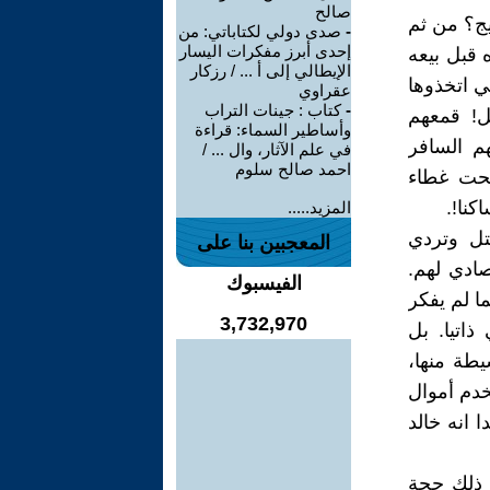
صالح
ج؟ من ثم
-
صدى دولي لكتاباتي: من
إحدى أبرز مفكرات اليسار
 قبل بيعه
الإيطالي إلى أ ... / رزكار
ي اتخذوها
عقراوي
-
كتاب : جينات التراب
ل! قمعهم
وأساطير السماء: قراءة
هم السافر
في علم الآثار، وال ... /
احمد صالح سلوم
تحت غطاء
كنا!.
المزيد.....
تل وتردي
المعجبين بنا على
صادي لهم.
الفيسبوك
ما لم يفكر
3,732,970
اتيا. بل
يطة منها،
خدم أموال
 انه خالد
ذ ذلك حجة