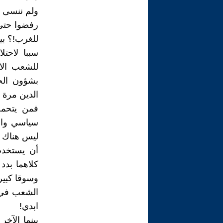
ولم ننسى 
رفضوا حتى 
للغرب!؟ بي
سببا لاحت
للشعب الاي
بشؤون الخ
الدين مرة و
فمن يتحمل
سياسي واقت
ليس هناك غي
أن يستخدم
كلاهما بدد
وسوقا كبير
الشعب في ح
ابدي!
بينما الآخ