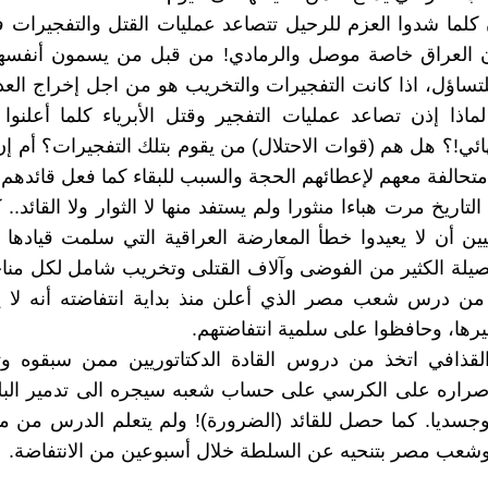
كلما شدوا العزم للرحيل تتصاعد عمليات القتل والتفجيرات
ن العراق خاصة موصل والرمادي! من قبل من يسمون أنفسه
لتساؤل، اذا كانت التفجيرات والتخريب هو من اجل إخراج العد
 لماذا إذن تصاعد عمليات التفجير وقتل الأبرياء كلما أعلن
هائي!؟ هل هم (قوات الاحتلال) من يقوم بتلك التفجيرات؟ أم إن
متحالفة معهم لإعطائهم الحجة والسبب للبقاء كما فعل قائدهم
اريخ مرت هباءا منثورا ولم يستفد منها لا الثوار ولا القائد.. 
ليبيين أن لا يعيدوا خطأ المعارضة العراقية التي سلمت قيادها
يلة الكثير من الفوضى وآلاف القتلى وتخريب شامل لكل مناح
 من درس شعب مصر الذي أعلن منذ بداية انتفاضته أنه لا ي
غيرها، وحافظوا على سلمية انتفاضتهم.
 القذافي اتخذ من دروس القادة الدكتاتوريين ممن سبقوه و
صراره على الكرسي على حساب شعبه سيجره الى تدمير البلد
وجسديا. كما حصل للقائد (الضرورة)! ولم يتعلم الدرس من م
شعب مصر بتنحيه عن السلطة خلال أسبوعين من الانتفاضة.