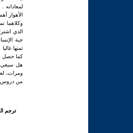
لمعاداته . 
الأهوار أه
وكلاهما ت
الذي اشترا
جبة الإنسا
ثمنها غاليا
كما حصل في
هل سيعي ال
ومرات، لعل
من دروس خ
ترجم ال