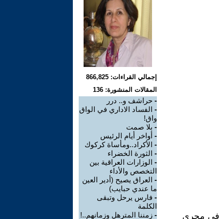
إجمالي القراءات: 866,825
المقالات المنشورة: 136
-
حراشف و.. درر
-
الفساد الاداري في الواق
واق!
-
بلا صمت
-
أواخر أيام الرئيس
-
الأكراد..ومأساة كركوك
-
الثورة الخضراء
-
الوزارات العراقية بين
التخصص والأداء
-
العراق يصيح (أدير العين
ما عندي حبايب)
-
فارس يرحل وتبقى
الكلمة
-
زمننا المترهل وزمانهم..!
ء في مجرى