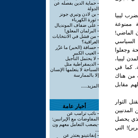
-
حماية الدين بفصله عن
الدولة
-
بن لادن وتيري جونز
رب ليبيا
-
ثورة الكهرباء
ة ممنوعة
-
على ضفاف المونديال
-
البرلمان المعلق!
قرن الماضي!
-
من فشل في الانتخابات
ع السياسي
العراقية؟
-
حسافة (الحبر) ما غزّر
حة وجعلوا
-
العيب الكبير
دن ليبيا،
-
لا يحتمل التأجيل
-
الديمقراطية مثل
. كما في
السباحة لا يتعلمها الإنسان
إلا بالممارسة
 من هناك
هم مقابل
المزيد.....
تل الثوار
أخبار عامة
 المدنيين
-
نائب ترامب عن
الذي يحصل
المفاوضات مع الإيرانيين:
-يصعب التعامل معهم ون
ير)! التي
...
-
إنفانتينو يعتذر عن