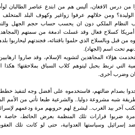
ا من درس الافغان، أليس هم من ابتدع عناصر الطالبان لوأ
الوليدة؟ ومن خلالهم عرفوا زواغير وكهوف البلد المتخلف 
 النظام الملكي دون ان يحسب حساب حجم الجهل والتخ
أمريكا كسلاح فعال وقد غسلت ادمغة من سمتهم (المجاهدين
ه من قبل وبالسلاح الذي حلموا باقتنائه، فجندتهم ليحاربوا بلد
نهم تحت اسم (الجهاد).
دمت هؤلاء المجاهدين لتشويه الإسلام، وقد صاروا ارهابيين،
مية التي تربط بحبل ليتوهم كلاب السباق بملاحقتها! هكذا 
دان وضرب أخرى.
دوا بصدام ضالتهم، فاستخدموه على أفضل وجه لتنفيذ خططهم
ريقة شبه مشروعة دوليا.. والشرعية طبعا تأتي من الأمم الم
كتب آخر بيد الغرب.. ليشرع لهم حروبهم مرة ودعمهم لإسرائ
رة ضربوا قرارات تلك المنظمة بعرض الحائط، خاصة ف
ضد إسرائيل وسياستها العدوانية، حتى لو كانت تلك العقو