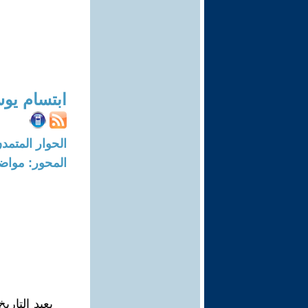
ابتسام يو
الحوار المتمدن-العدد: 3335 - 11
المحور: مواض
يعيد التار