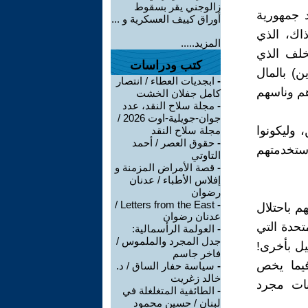
زالوجني يقر بسقوط
د جمهورية
أوراق كييف العسكرية و ...
ذاك، الذي
المزيد.....
لف الذي
كتب ودراسات
) بالمال
-
ابجديات العطاء / انتصار
هم وناسهم
كامل جفلان الخشت
-
مجلة سلاح النقد، عدد
جوان-جويلية-اوت 2026 /
 وليكونوا
مجلة سلاح النقد
-
حقوق العصر / أحمد
استخدمتهم
التاوتي
-
قصة الأمراض المزمنة و
إفلاس الأطباء / عدنان
رضوان
Letters from the East /
-
 باحتلال
عدنان رضوان
تحدة التي
-
العولمة الرأسمالية:
جدل المجرد والملموس /
يل بأخرى!
فاخر جاسم
يما يخص
-
سياسة حفار الساق / د.
خالد زغريت
بات مجرد
-
الطائفية المتغلغلة في
لبنان / حسين محمود