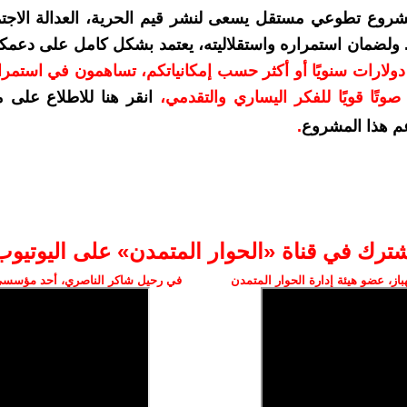
شروع تطوعي مستقل يسعى لنشر قيم الحرية، العدالة الاجتم
. ولضمان استمراره واستقلاليته، يعتمد بشكل كامل على دعمك
دعمكم بمبلغ 10 دولارات سنويًا أو أكثر حسب إمكانياتكم، تساهمون في استم
وتًا قويًا للفكر اليساري والتقدمي
،
انقر هنا للاطلاع على 
م هذا المشروع
.
شترك في قناة «الحوار المتمدن» على اليوتيوب
ز، عضو هيئة إدارة الحوار المتمدن
في رحيل شاكر الناصري، أحد مؤسسي 