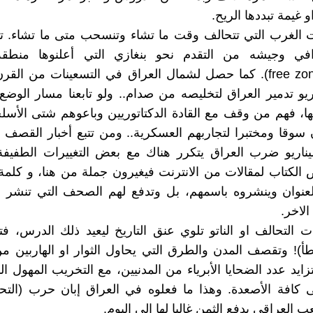
و غيمة تبددها الريح.
 الغرب التي تتحالف وقت ما تشاء وتنسحب متى ما تشاء. تض
افي وجيشه من التقدم نحو بنغازي التي أعلنوها منطق
الطيران(free zone). كما حصل لشمال العراق في التسعينات من ال
ريو تدمير العراق لتخليصه من صدام.. ولو تابعنا مسار الوض
ها، فهم من وقف مع القادة الدكتاتوريين وباعوهم شتى الأسل
ن سوقا ومختبرا لتجاربهم العسكرية.. ومن تتبع أخبار القصف لم
ناريو ضرب العراق يتكرر هناك مع بعض التغييرات الطفيفة
لكتاب لمقالات من الانترنت فيغيرون جملة من هنا، و كلمة
لعنوان وينشروه باسمهم، بل وتدفع لهم الصحف التي تنشر ل
لاخر.
 التحالف او الناتو تلوي عنق التاريخ ليعيد ذلك الدرس، فتق
خطأ)! وتقصف المدن والطرق التي يحاول الثوار او الهاربين من
تزايد عدد الضحايا الأبرياء من المدنيين، مع التخريب المهول 
 كافة الأصعدة. وهذا ما فعلوه في العراق إبان حرب (التحر
 العراقي يدفع الثمن غاليا لها الى اليوم.