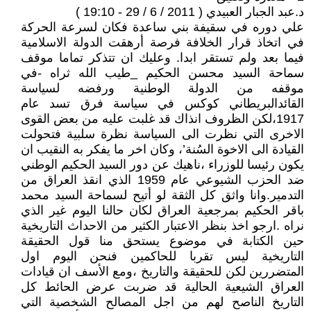
د.عبد الجبار العبيدي ( 2011 / 6 / 29 - 19:10 )
علي دوره في سقيفة بني ساعدة فكان لسرعة الحركة
في اتخاذ قرار الخلافة فرصة أرهقت الدولة الاسلامية
فيما بعد ولم تستقر ابدا. وعليك ان تتذكر تماما موقف
سماحة السيد محسن الحكيم _طيب الله ثراه -في
موقفه من الدولة الوطنية ورفضه لسياسة
القائدالبريطاني كوكس في سياسة فرق تسد عام
1917،لكن الظروف انذاك قد غلبت عليه من بعض القوى
الاخرى التي نظرت الى السياسة نظرة سلبية فتحولت
القيادة الى الاخوة السُنة’، وكان اخر ما يفكر به النقيب ان
يكون رئيسا للوزراء ،ناهيك عن دور السيد الحكيم الوطني
ضد الحزب الشيوعي عام 1959 الذي انقذ العراق من
التدمير.وانا واثق كل الثقة لو أتيح لسماحة السيد محمد
باقر الحكيم بمرجعية العراق لكان حالنا اليوم غير الذي
نراه .ارجو اخذ بنظر الاعتبار الكثير من الاحداث التاريخية
حين الكتابة في موضوع يستحق منا قول الحقيقة
التاريخية ليس تقربا للحاكمين فنحن اليوم اول
المتضررين لكن للحقيقة والتاريخ ،ومع الأسف ان قيادات
العراق الشيعية الحالية قد ضربت عرض الحائط كل
التاريخ الناصح لهم من اجل المصالح الشخصية التي