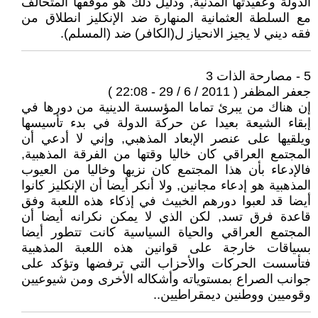
الدولة وعقيدتها المدنية, ودليل ذلك هو موقفها المتحالف
مع السلطة العثمانية المنهارة ضد الإنكليز انطلاق من
فقه ديني لا يجيز الانحياز ل(الكافر) ضد (المسلم).
5 - مصارحة الذات 3
جعفر المظفر ( 2011 / 6 / 29 - 22:08 )
إن هناك من يبرئ تماما المؤسسة الدينية من دورها في
إبقاء الشيعة بعيدا عن حركة الدولة في بدء تأسيسها
ويلقيها على عنصر الإبعاد المذهبي, وإني لا أدعي أن
المجتمع العراقي كان خاليا وقتها من الفرقة المذهبية,
فالإدعاء بأن هذا المجتمع كان نزيها وخاليا من العيوب
المذهبية هو إدعاء مجانين, ولا أنكر أيضا أن الإنكليز كانوا
أيضا قد لعبوا دورهم الخبيث في إذكاء هذه اللعبة وفق
قاعدة فرق تسد, لكن الذي لا يمكن نكرانه أيضا أن
المجتمع العراقي والحياة السياسية كانت تتطور أيضا
بسياقات خارجة على قوانين هذه اللعبة المذهبية
فتأسست الحركات والأحزاب التي ترفضها وتؤكد على
جوانب الصراع بمستوياته وأشكاله الأخرى ومن شيوعيين
وقوميين ووطنين ديمقراطيين..