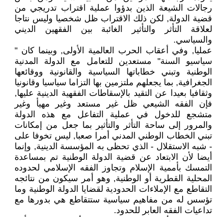
رجالات الشيعة الذين بدؤوا عملية اقتراب تدريجي من
قضية الدولة, لكن ذلك الاقتراب ظل شخصيا وليس نتاجا
لعلاقة التأثر والتأثير الغائبة بين الفقهين الديني
والسياسي.
عمليا, وفي أعقاب الحرب العالمية الأولى, وبينما كان "
سياسيو السنة" مستعدين للتعامل مع الدولة المدنية
الوطنية وتبني خطاباتها السياسية والقانونية ووقائعها
الجغرافية, بما يجعلهم ملتزمين بها التزاما سياسيا وقانونيا
وثقافيا بعيدا عن التقيد بالإسقاطات الفقهية الدينية عليها,
فإن الفقه الشيعي ظل غير مستعد وغير مهيأ وغير
متشجع للدخول في عملية التفاعل مع هذه الدولة
والمرور إلى ساحة التأثر والتأثير بما جعل من إمكانات
تبني الخطاب الوطني المدني أمرا صعبا, ليس تخوفا على
- شبه الاستقلال - الذي تحظى به المؤسسة الدينية, وإنما
أيضا لأن الابتعاد عن قضية الدولة الوطنية تم بمساعدة
التمسك بأممية الإسلام وتجاوز الفقه الإسلامي لحدوده
المحلية القطرية أو الوطنية, وهو أمر سيكون من نتائجه
التقاطع مع الإملاءات الحدودية لقضايا الدولة الوطنية وما
تؤسس له من مفاهيم سياسية ستتقاطع هي بدورها مع
تداعيات الفقه العابر للحدود.