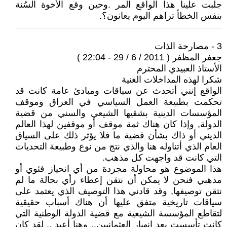
جلبت علينا هذا الواقع المر .وحين وقع الأخوة السُنة
بنفس الخطأ تراهم اليوم يعانون؟.
3 - مصارحة الذات
جعفر المظفر ( 2011 / 6 / 29 - 22:04 )
الأستاذ العبيدي المحترم
شكرا لهذه المداخلات الغنية
الواقع إنني أتحدث عن سياقات ومبادئ عامة كانت قد
تحكمت بطبيعة العمل السياسي في العراق وموقف
المؤسسات الدينية بشقيها الشيعي والسني من قضية
الدولة, وإذا كان هناك ثمة موقف أو موقفين لهذا العالم
الديني أو ذاك بشأن قضية ما فلا يؤثر ذلك على السياق
العام الذي أتناوله هنا والذي نتج من نوع وطبيعة التحديات
التي كانت قد واجهت كل مذهب.
هذا الموضوع هو محاولة مجردة من أي انحياز فئوي أو
مذهبي فنحن لا يمكن أن نتقن إعطاء رأي بحالة ما لم
نتقن توصيفها, وقد قادني هذا التوصيف الذي يعتمد على
سياقات تاريخية متفق عليها أن هناك أسباب حقيقية
لتقاطع المؤسسة الشيعية مع قضية الدولة الوطنية التي
كانت تأسست بعد انهيار العثمانيين.. وهنا أعيد .. لقد كان