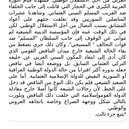
العربي من أجل الاستقلال الوطني, فشهدنا قيام الثورة
العربية الكبرى في الحجاز التي قاتلت إلى جانب الحلفاء
ضد القريب المسلم السني العثماني, وشاهدنا عشرات
المناضلين السوريين وقد تعلقت جثثهم على أعواد
المشانق بسبب النضال من أجل الاستقلال الوطني. لكن
في ذلك الوقت عينه فإن المؤسسة الدينية الشيعية لم
تتوانى عن الوقوف إلى جانب السلطان "المسلم" ضد
قوات التحالف " المسيحي", وكان ذلك جرى بضغط من
بقاء الحالة الشيعية خارج ميدان التناقض القومي الذي
كان أدى إلى ابتعاد المكون السني العربي عن حليفه
التركي العثماني السابق, بل ووضعه أيضا في تناقض
جعله بدوره أكثر اقترابا من حالة الدولة الوطنية العراقية
أو السورية النقيض للدولة الإسلامية العثمانية. أما على
الصعيد الشيعي فلم يكن ذلك النوع من التناقض قد دخل
على الخط, لأن رجالات الشيعة كانوا أصلا خارج معادلة
الدولة القوموإسلامية التي خلقت ذلك التناقض وبلورت
بالتالي شكل ووجهة الصراع وخاصة باتجاهه العروبي
والوطني.
*يتبع جزء ثالث.