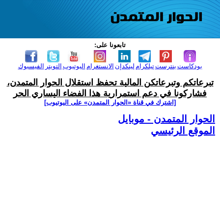
تابعونا على:
بودكاست
بنترست
تيلكرام
لينكدإن
الانستغرام
اليوتيوب
التويتر
الفيسبوك
تبرعاتكم وتبرعاتكن المالية تحفظ استقلال الحوار المتمدن،
فشاركونا في دعم استمرارية هذا الفضاء اليساري الحر
[اشترك في قناة ‫«الحوار المتمدن» على اليوتيوب]
الحوار المتمدن - موبايل
الموقع الرئيسي