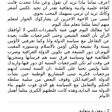
اعرف تماما ماذا تريد ان تقول وعن ماذا تتحدث فانت
كفاءة علمية وادبية وثقافية تقدر ان تجيد ،لكنني أشعر
وكأنك تريد ان ترمي بسهمك المحب نحوي.
أتمنى من الاخوة الاخرين ان يشاركوك الحوار لنتعلم
منهم ايضا مثلما نتعلم منك اليوم.
اما مقالتك اليوم فهي غنية بالمفردات،لكنني لا أوافقك
الرأي بأن الفقه الشيعي وحتى المرجعيات ظلت بعيدة
عن التفاعل مع سياسة الدولة.وانا وكما تعرفني لاأؤمن
بِسنة ولا بشيعة ولكن أؤمن بالاسلام ودستوره المغيب
اليوم،ان دور الشيعة في تكوين الدولة العراقية وضرب
الطائفية فيها وسياسة فرق تسد هم فرسانها ومنجزيها
في وقت لم تكن للمرجعيات السنية اي دور فيها،وازيدك
علما وليس تجنيا على السُنة ،ان السنة ليست لديهم
مرجعيات فكرية تتبنى المشاريع الوطنية حين نشأت
الدولة العراقية.لكن وقوف البعض من سلبية سلطة
الحكم والتعامل مع السياسة هو الذي فوت عليهم بناء
الدولة منذ البداية،وهذه كانت غلطتهم الكبرى مثلما أهمل
الأمام
2 - معذرة وتعليق