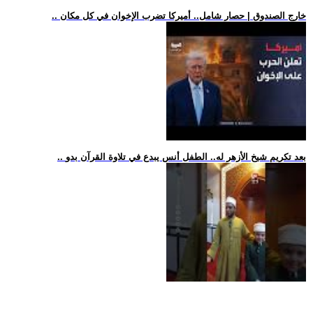
.. خارج الصندوق | حصار شامل.. أميركا تضرب الإخوان في كل مكان
.. بعد تكريم شيخ الأزهر له.. الطفل أنس يبدع في تلاوة القرآن بدو