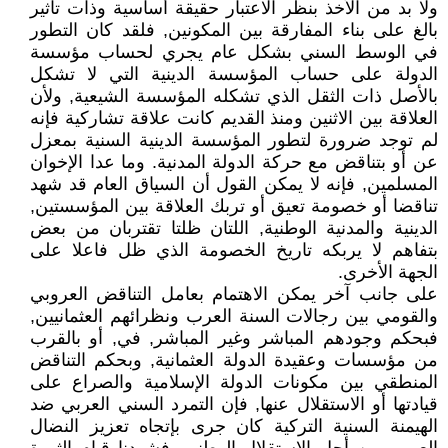
ولا بد من الأخذ بنظر الاعتبار حقيقة أساسية وذات تأثير
بالغ على بناء المفارقة بين المكونين, فلقد كان التطور
في الوسط السني بشكل عام يجري لحساب مؤسسة
الدولة على حساب المؤسسة الدينية التي لا تشكل
بالأصل ذات الثقل الذي تشكله المؤسسة الشيعية, ولأن
العلاقة بين الاثنين ومنذ القديم كانت علاقة تشاركية فإنه
لم توجد ضرورة لتطور المؤسسة الدينية السنية بمعزل
عن أو بتناقض مع حركة الدولة المدنية. وما عدا الإخوان
المسلمين, فإنه لا يمكن القول أن السياق العام قد شهد
تناقضا أو خصومة تعيق أو تربك العلاقة بين المؤسستين,
الدينية والمدنية الوطنية, اللتان ظلتا تقتربان من بعض
بتفاهم لا يربكه تاريخ الخصومة الذي ظل فاعلا على
الجهة الأخرى.
على جانب آخر يمكن الاهتمام بعامل التناقض العروبي
والقومي بين رجالات السنة العرب ونظرائهم العثمانيين,
فبحكم وجودهم المباشر وغير المباشر, في, أو بالقرب
من مؤسسات وعقيدة الدولة العثمانية, وبحكم التناقض
المنطقي بين مكونات الدولة الإسلامية والصراع على
قيادتها أو الاستقلال عنها, فإن التمرد السني العربي ضد
الهيمنة السنية التركية كان جرى بإتجاه تعزيز النضال