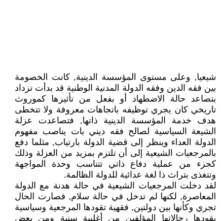
شيعيا, وعلى مستوى المؤسسة الدينية, كانت الخصومة
بين فقه الدين وفقه الدولة المدنية الوطنية قد بدأت تزداد
بتصاعد حالة الاضطهاد أو بفعل من تأثيرها كموروث
تاريخي كان يجري توظيفه باتجاهات معروفة ولا تتخطى
هدف خدمة المؤسسة الدينية ذاتها, فتصاعدت عزلة
الشيعة السياسية لصالح فقه ديني بات يناصب مفهوم
الدولة العداء وينظر إلى قضية الدولة بارتياب, مثلما دفع
بالمرجعيات الشيعية إلى أن تلتزم بمزيد من العزلة وذلك
كجزء من عملية دفاع ذاتي تتناسب وحدة المواجهة
وتتغذى بتراث ذا لغة عدائية للدولة الظالمة.
لقد دخلت المرجعيات الشيعية في حالة هدنة مع الدولة
المعاصرة, لكنها لم تدخل في حالة سلام, فصارت الحال
تجري وكأنها بين دولتين, فقهية تقودها المرجعية وسياسية
يقودها رجالاتها المؤلفين من أغلبية سنية ومن بعض