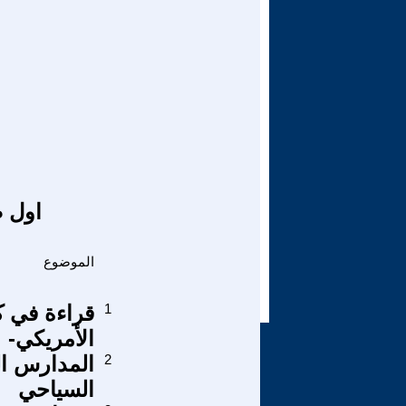
اول ص
الموضوع
1
قراءة في ك
الأمريكي-
2
المدارس الم
السياحي