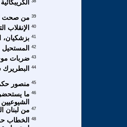
38
الكريبكائية
39
من صحت بدا
40
الإنقلاب ال
41
بزشكيان، 
42
المستحيل ه
43
ضربات موج
44
البطريرك س
45
منصور حكمت
46
ما يستحضره
الشيوعيين ف
47
من لبنان ا
48
الخطاب حو