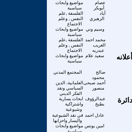
عصام
مواضيع وابحاث
أبوبكر
سياسية
أياد
الفلسفة ,علم
الزهيري
النفس , وعلم
الاجتماع
وسيم وني
مواضيع وابحاث
سياسية
محمد احمد
الفلسفة ,علم
الغريب
النفس , وعلم
عبدربه
الاجتماع
لانه
سعيد علام
مواضيع وابحاث
سياسية
صالح
المجتمع المدني
محمود
أحمد صبحى
العلمانية، الدين
منصور
السياسي ونقد
الفكر الديني
ائرة
عبدالرؤوف
ابحاث يسارية
بطيخ
واشتراكية
وشيوعية
عادل احمد
في نقد الشيوعية
واليسار واحزابها
امين يونس
مواضيع وابحاث
سياسية