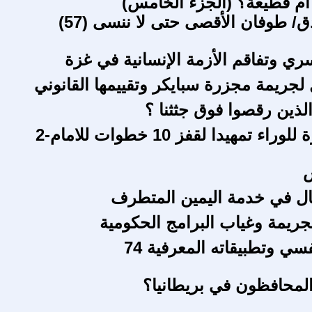
أم قطيعة؟ (الجزء الخامس)
/ طوفان الأقصى حتى لا ننسى (57)
سري وتفاقم الأزمة الإنسانية في غزة
 لجريمة مجزرة سبايكر وتقييمها القانوني
لذين رقصوا فوق جثثنا ؟
ء تمهيدا لقفز 10 خطوات للامام-2
س
ال في خدمة اليمين المتطرف
لجريمة وغياب البرامج الحكومية
فسي وتطبيقاته المعرفية 74
لمحافظون في بريطانيا؟