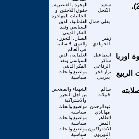
سعيد
الهجرة , العنصرية ,
الكحل
حقوق اللاجئين ,و
الجاليات المهاجرة
بعلي جمال
العلمانية، الدين
السياسي ونقد
الفكر الديني
زهير
اليسار , التحرر ,
الخويلدي
والقوى الانسانية
في العالم
ة اوربا
اسماعيل
العلمانية، الدين
شاكر
السياسي ونقد
الرفاعي
الفكر الديني
 الربيع
نزار فجر
مواضيع وابحاث
بعريني
سياسية
صلابته
سالم
الشهداء والمضحين
قبيلات
من اجل التحرر
والاشتراكية
عبدالرحمن
مواضيع وابحاث
مهابادي
سياسية
الطاهر
مواضيع وابحاث
المعز
سياسية
الاشتراكيون
مواضيع وابحاث
الثوريون
سياسية