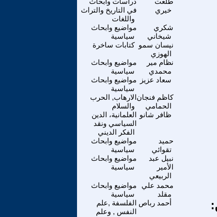
طلعت
دراسات وابحاث
خيري
في التاريخ والتراث
واللغات
شكري
مواضيع وابحاث
شيخاني
سياسية
نيسان سمو
كتابات ساخرة
الهوزي
نظام مير
مواضيع وابحاث
محمدي
سياسية
سعاد عزيز
مواضيع وابحاث
سياسية
كاظم فنجان
الارهاب, الحرب
الحمامي
والسلام
ظافر شانو
العلمانية، الدين
السياسي ونقد
الفكر الديني
حميد
مواضيع وابحاث
تقوائي
سياسية
نبيل عبد
مواضيع وابحاث
الأمير
سياسية
الربيعي
محمد علي
مواضيع وابحاث
مقلد
سياسية
:
أحمد رباص
الفلسفة ,علم
النفس , وعلم