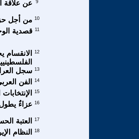
9
عن علاقة ال
10
من أجل حزب
11
قصدية الوج
12
الانقسام ي
الفلسطينيي
13
سجل العراق
14
الفن العرب
15
الإنتخابات 
16
عزاءٌ يطول 
17
العتبة الحس
18
النظام الإ