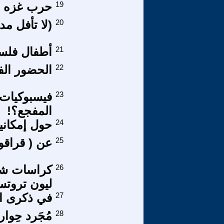
19
حرب غزه ت
20
(لا تأفل مد
21
أطفال فلسطي
22
الحضور الف
23
فيسبوكيات 
المفجع؟!
24
حول إمكانية
25
عن ( قراقو
26
كراسات شيو
ليون تروتس
27
في ذكرى ا
28
مُجَرد حِوار