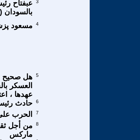
3
عبفتاح رئيس
بالسودان (٥)؟؟
4
مسعود پزشك
5
هل صحيح ان
العسكر بالج
عهدها ، اعت
6
حادث رئي
7
الحرب على 
8
من أجل ثقاف
ماركس