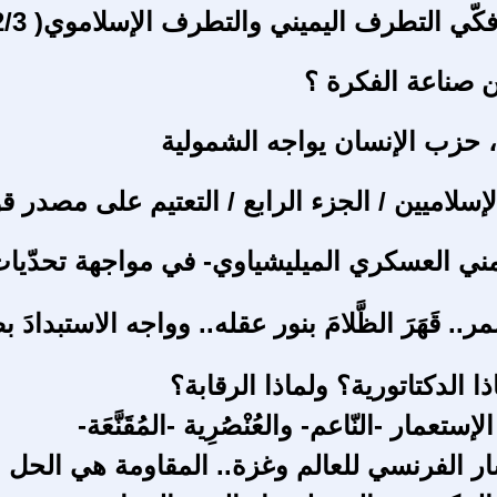
فكّي التطرف اليميني والتطرف الإسلاموي( 2/3).
 صناعة الفكرة ؟
 حزب الإنسان يواجه الشمولية
لإسلاميين / الجزء الرابع / التعتيم على مصدر قو
لامني العسكري الميليشياوي- في مواجهة تحدّيات
.. قَهَرَ الظَّلامَ بنور عقله.. وواجه الاستبدادَ ب
ذا الدكتاتورية؟ ولماذا الرقابة؟
تعمار -النّاعم- والعُنْصُرِية -المُقَنَّعَة-
ار الفرنسي للعالم وغزة.. المقاومة هي الحل