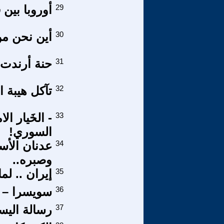
29
أوروبا بين 
30
أين نحن من
31
حنة أرندت،
32
تآكل هيبة ا
33
- الخَيار ا
السوري!
34
عدنان الأسمر
وصبره..
35
إيران .. لما
36
سويسرا – الإس
37
رسالة اليس