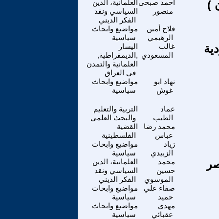
 )
أحمد صبحى
العلمانية، الدين
منصور
السياسي ونقد
الفكر الديني
فلاح أمين
مواضيع وابحاث
الرهيمي
سياسية
ية
غالب
اليسار
المسعودي
,الديمقراطية,
العلمانية والتمدن
في العراق
نهاد ابو
مواضيع وابحاث
غوش
سياسية
عماد
التربية والتعليم
الطيب
والبحث العلمي
محمد رضا
القضية
عباس
الفلسطينية
زياد
مواضيع وابحاث
الزبيدي
سياسية
صر
محمد
العلمانية، الدين
حسين
السياسي ونقد
الموسوي
الفكر الديني
صفاء علي
مواضيع وابحاث
حميد
سياسية
مهدي
مواضيع وابحاث
عقبائي
سياسية