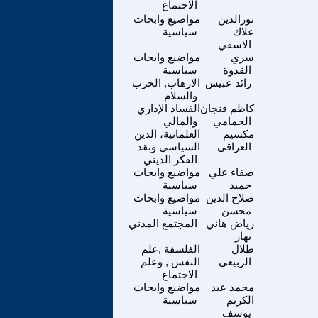
الاجتماع
نورالدين
مواضيع وابحاث
علاك
سياسية
الاسفي
سري
مواضيع وابحاث
القدوة
سياسية
رائد عبيس
الارهاب, الحرب
والسلام
كاظم فنجان
الفساد الإداري
الحمامي
والمالي
مكسيم
العلمانية، الدين
العراقي
السياسي ونقد
الفكر الديني
صفاء علي
مواضيع وابحاث
حميد
سياسية
صلاح الدين
مواضيع وابحاث
محسن
سياسية
رياض هاني
المجتمع المدني
بهار
طلال
الفلسفة ,علم
الربيعي
النفس , وعلم
الاجتماع
محمد عبد
مواضيع وابحاث
الكريم
سياسية
يوسف