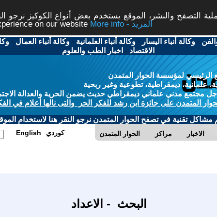
ة التصفح والنشر، الموقع يستخدم بعض أنواع الكوكيز نرجو النق
More info - المزيد
experience on our website
الفن
-
وكالة أنباء اليسار
-
وكالة أنباء العلمانية
-
وكالة أنباء العمال
-
وكا
الاقتصاد
-
اخبار الطب والعلوم
 الرئيسي لمؤسسة الحوار المتمدن
، علمانية، ديمقراطية، تطوعية وغير ربحية
ل مجتمع مدني علماني ديمقراطي حديث يضمن الحرية والعدالة الاجتم
حوار المتمدن على جائزة ابن رشد للفكر الحر والتى نالها أعلام في الفك
م مشاكل تقنية في تصفح الحوار المتمدن نرجو النقر هنا لاستخدام الموقع
كوردي
English
الاخبار
مراكز
الحوار المتمدن
البحث - الاعداد