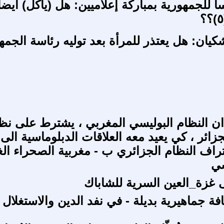
ا للجمهورية بمباركة إعلاميين: هل (يأكل) ايضا
يان: هل يعتذر للمرأة بعد توليه رئاسة الجمه
 النظام البوليسي المغربي ، يشترط على نظ
زائر ، كي يعيد معه العلاقات الدبلوماسية الى
راف النظام الجزائري ب - مغربية الصحراء الغر
سي
غزة_العين السرية للشاباك
ة جماهيرية بديلة - في نفد الدين والاستغلال 