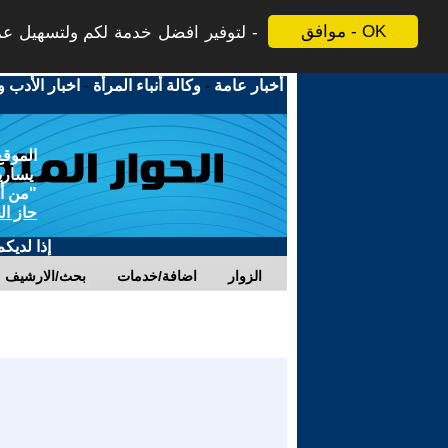
موافق - OK
لتوفير افضل خدمة لكم ولتسهيل عملي
أخبار عامة
-
وكالة أنباء المرأة
-
اخبار الأدب و
الموقع
يسارية
"من أج
حاز ال
إذا لديك
الزوار
اضافة/خدمات
بحث/الارشيف