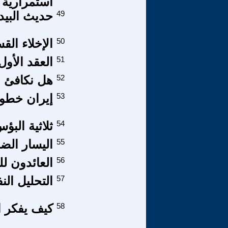
استمرارية 
49
حديث البيدق
50
الإخلاء الق
51
العقد الأول
52
هل نكافئ ا
53
إيران خطوة للورا
54
ثلاثية البؤ
55
اليسار الض
56
العائدون ل
57
التحليل الن
58
كيف يفكر ا