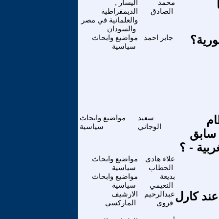
محمد
اليسار ,
الصادق
الديمقراطية
والعلمانية في مصر
والسودان
ورية؟
جابر احمد
مواضيع وابحاث
سياسية
ام
سعيد
مواضيع وابحاث
الوجاني
سياسية
 سابق
بية - ؟
علاء هادي
مواضيع وابحاث
الحطاب
سياسية
بديعة
مواضيع وابحاث
النعيمي
سياسية
عند كارل
عبدالرحيم
الارشيف
قروي
الماركسي