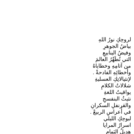
لروحِكِ نورُ اللهِ
بياضُ الجوهرِ
وفيضُ الينابيعِ
التي تُطَهِّرُ العالمَ
من آثامِهِ وخطاياهُ
وأَخطائِهِ الفادحةْ .
لإنثيالاتِكِ العسليةِ
شلالاتُ الكلامِ
يواقيتُ اللغةِ
نثيثُ البنفسجِ
والقرنفلِ السكرانِ
في أَعراسِ الربيعْ .
لبوحِكِ الليلي
اسرارُ المرايا
هديلُ اليَمامِ