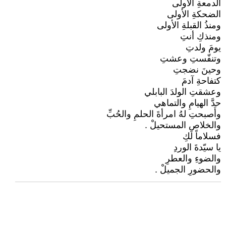
الدمعةِ الأولى
الضحكةِ الأولى
ومنذُ القبلةِ الأولى
ومنذكِ أنتِ
يومَ ولدتِ
وتنفّستِ وعشتِ
وحينَ نضجتِ
كتفاحةِ آدمَ
وعشقتِ الولدَ البابلي
حدَّ الهيامِ والتماهي
وأَصبحتِ لهُ امرأةَ الحلمِ والحُبِّ
والخلاصِ المستحيلْ .
فسلاماً لكِ
يا سيّدةَ الوردِ
والضوءِ والعطرِ
والحضورِ الجميلْ .