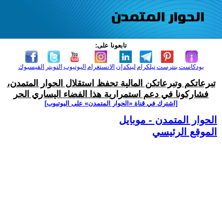
تابعونا على:
بودكاست
بنترست
تيلكرام
لينكدإن
الانستغرام
اليوتيوب
التويتر
الفيسبوك
تبرعاتكم وتبرعاتكن المالية تحفظ استقلال الحوار المتمدن،
فشاركونا في دعم استمرارية هذا الفضاء اليساري الحر
[اشترك في قناة ‫«الحوار المتمدن» على اليوتيوب]
الحوار المتمدن - موبايل
الموقع الرئيسي