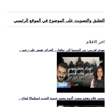
التعليق والتصويت على الموضوع في الموقع الرئيسي
اخر الافلام
.. مهدي لعريبي: من السينما إلى -مافيا-... الجزائر تقبض على زعيم
.. محمد علام وهيثم سعيد: ألبوم محمد عدوية الجديد استكمالا لنجاح