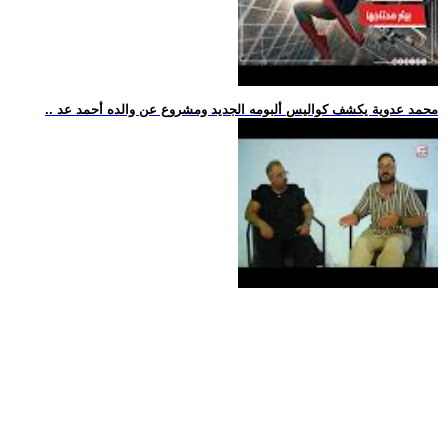
.. محمد عدوية يكشف كواليس ألبومه الجديد ومشروع عن والده أحمد عد