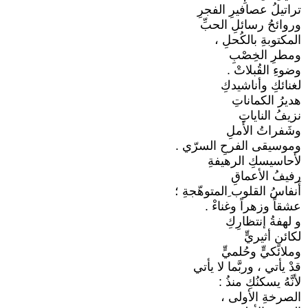
تراتيلُ عصافيرِ الفجرِ
وروائحُ رسائلِ الحبِّ
المكتوبةِ بالكُحلِ ،
ومطرِ الخِصْبِ
وضوءِ القُبلاتْ .
لغنائكِ وأناشيدكِ
هديرُ الكماناتِ
نزيفُ الناياتِ
وشَفراتُ الأَملِ
وموسيقى الفرحِ السرّي .
لأَحاسيسكِ الرهيفةِ
رفيفُ الأعماقِ
أَنفاسُ القلوب ِالمتوهّجةِ ؛
عشقاً وزهراً وغناءْ .
و لهفةُ إنتظارِكِ
لكائنٍ أثيريٍّ
وملائكيٍّ وحُلميٍّ
قدْ يأتي ، وربَّما لا يأتي
لأنَّهُ يسكنُكِ منذُ :
الصرخةِ الأولى ،