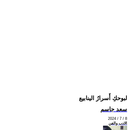
لبوحكِ أَسرارُ الينابيع
سعد جاسم
2024 / 7 / 8
الادب والفن