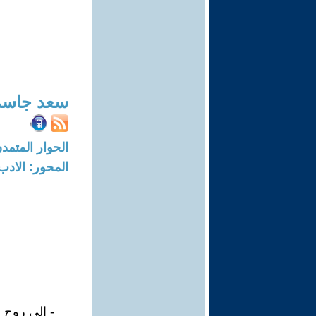
سعد جاسم
الحوار المتمدن-العدد: 7907 - 4
المحور: الادب
- إلى روح ن