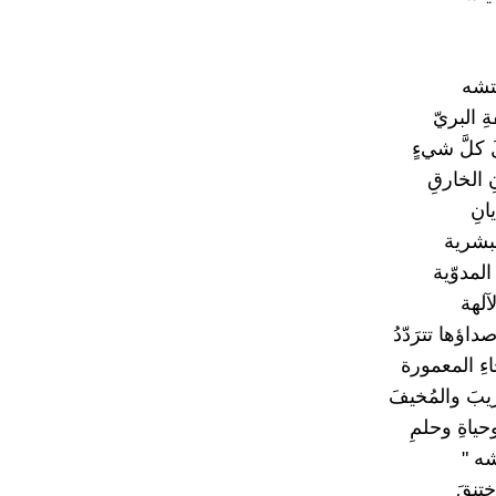
تشه
ِ البريّ
َ كلَّ شيءٍ
 الخارقِ
انِ
لبشرية
المدوّية
آلهة
داؤها تترَدّدُ
اءِ المعمورة
ريبَ والمُخيفَ
ياةِ وحلمِ
شه "
أختنقَ