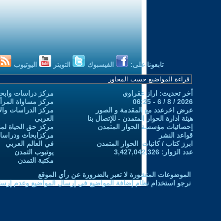
تابعونا على:
الفيسبوك
التويتر
اليوتيوب
أخر تحديث: اراز عقراوي
مركز دراسات وابحا
2026 / 8 / 6 - 06:25
مركز مساواة المرأ
عرض اخرعدد مع المقدمة و الصور
مركز الدراسات والاب
هيئة ادارة الحوار المتمدن - للإتصال بنا
العربي
إحصائيات مؤسسة الحوار المتمدن
مركز حق الحياة لمن
قواعد النشر
مركزابحاث ودراسات 
ابرز كتاب / كاتبات الحوار المتمدن
في العالم العربي
عدد الزوار: 3,427,042,326
يوتيوب التمدن
مكتبة التمدن
الموضوعات المنشورة لا تعبر بالضرورة عن رأي الموقع
نرجو استخدام نظام إضافة المواضيع في إرسال المواضيع وعدم إرساله