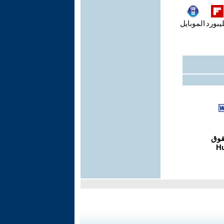
يبورد
الموبايل