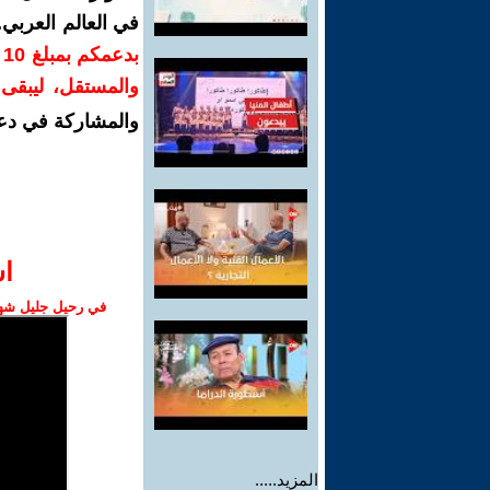
في العالم العربي
ب
والمستقل، ليبقى ص
والمشاركة في دع
ا‫
في رحيل جليل شهبا
المزيد.....