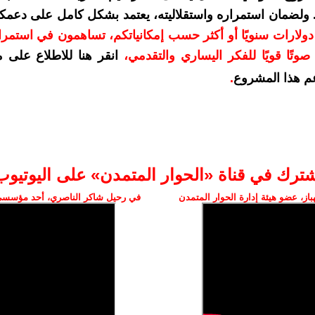
. ولضمان استمراره واستقلاليته، يعتمد بشكل كامل على دعمك
دعمكم بمبلغ 10 دولارات سنويًا أو أكثر حسب إمكانياتكم، تساهمون في استم
وتًا قويًا للفكر اليساري والتقدمي
،
انقر هنا للاطلاع على 
م هذا المشروع
.
شترك في قناة «الحوار المتمدن» على اليوتيوب
ز، عضو هيئة إدارة الحوار المتمدن
في رحيل شاكر الناصري، أحد مؤسسي 