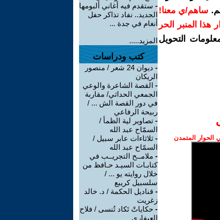
-
ستقدم فيه أغاني ألبومها
م.
ساهم/ي معنا!
الجديد.. نفاد تذاكر حفل
أنغام في جدة ...
رار هذا المنبر الحر
معلومات التحويل
المزيد.....
كتب ودراسات
-
ديوان 24 شعر / منصور
الريكان
-
القصة الشاعرة والوعي
الجمعي الحداثي/ مقاربة
في دور القصة الش ... /
ربيحة الرفاعي
-
تصاوير لية الظمأ /
السمّاح عبد الله
الحوار المتمدن
-
ثلاثاءات عابر سبيل /
السمّاح عبد الله
-
ملامــح التجريــب في
كتابـات السيـد حـافظ من
خلال روايته يو ... /
سلسبيل كريبع
-
قناديل الحكمة / د. خالد
زغريت
-
حكاياتْ تَكاد تُنسى / فلاح
العيفاري