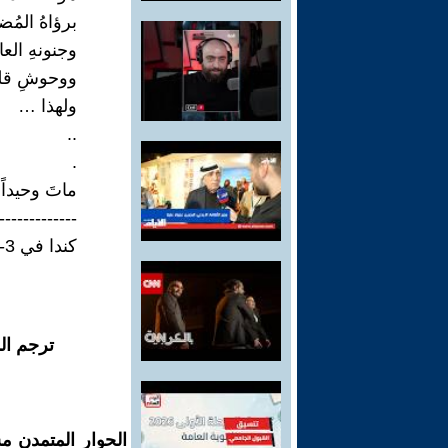
برؤاهُ المُضا
وجنونهِ الع
ووحوشِ قلب
ولهذا …
..
.
ماتَ وحيداً
-------------
كندا في 3-3-2024
ترجم ال
الحوار المتمدن م