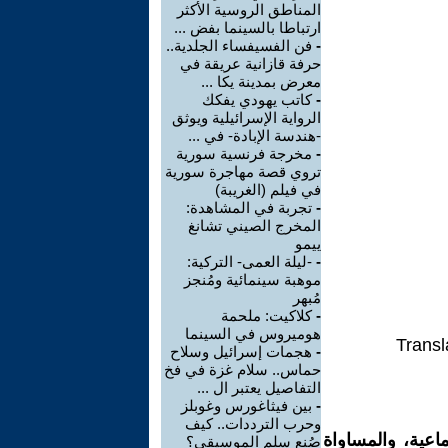
المناطق الروسية الأكثر
ارتباطا بالسينما بفض ...
-
فن الفسيفساء الجلدية..
حرفة قازانية عريقة في
معرض بمدينة يكا ...
-
كاتب يهودي يفكك
الرواية الإسرائيلية ويوثق
-هندسة الإبادة- في ...
-
مخرجة فرنسية سورية
تروي قصة مهاجرة سورية
في فيلم (الغريبة)
-
تجربة في المشاهدة:
المخرج الصيني تشانغ
ييمو
-
-ليلة العمى- التركية:
موهبة سينمائية ومُنجز
مُبهر
-
كلاكيت: ملحمة
هوميروس في السينما
Transl
-
هجمات إسرائيل وسلاح
حماس.. سلام غزة في فخ
التفاصيل يعتبر ال ...
-
بين فيثاغورس وغوبلز
وحرب الترددات.. كيف
اعية، والمساواة
صُنع سلم الموسيقى؟