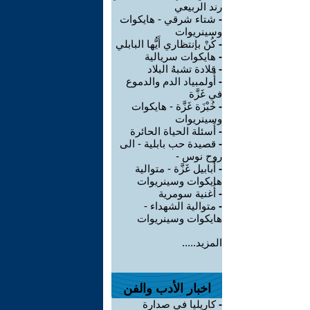
رند الربيعي
-
شتاء شرقي - هايكوات
وسينريوات
-
كُنْ بإنتظاري أَيُّها البابلي
-
هايكوات سريالية
-
قلادة تشبهُ البلاد
-
أُولمبياد الدم والدموع
في غَزَّة
-
خُبْزَة غَزَّة - هايكوات
وسينريوات
-
أَسئلة الحياة الحائرة
-
قصيدة حب بابلية - الى
روح نوس -
-
أَبابيل غَزَّة - متوالية
هايكوات وسينريوات
-
أُغنية سومرية
-
متوالية الشهداء -
هايكوات وسينريوات
المزيد.....
اخبار الأدب والفن
-
كاريليا في صدارة