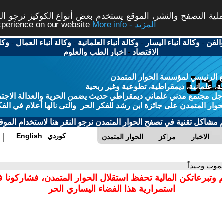
ة التصفح والنشر، الموقع يستخدم بعض أنواع الكوكيز نرجو النق
More info - المزيد
experience on our website
الفن
-
وكالة أنباء اليسار
-
وكالة أنباء العلمانية
-
وكالة أنباء العمال
-
وكا
الاقتصاد
-
اخبار الطب والعلوم
 الرئيسي لمؤسسة الحوار المتمدن
، علمانية، ديمقراطية، تطوعية وغير ربحية
ل مجتمع مدني علماني ديمقراطي حديث يضمن الحرية والعدالة الاجتم
حوار المتمدن على جائزة ابن رشد للفكر الحر والتى نالها أعلام في الفك
م مشاكل تقنية في تصفح الحوار المتمدن نرجو النقر هنا لاستخدام الموقع
كوردي
English
الاخبار
مراكز
الحوار المتمدن
لموت وحيداً
 وتبرعاتكن المالية تحفظ استقلال الحوار المتمدن، فشاركونا 
استمرارية هذا الفضاء اليساري الحر