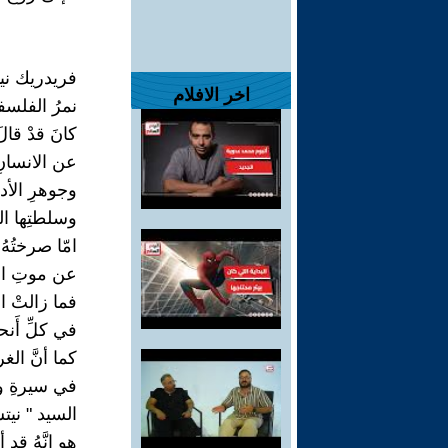
فريدريك ني
اخر الافلام
نمرُ الفلسفة
كانَ قدْ قال
عن الانسانِ
وجوهرِ الأدي
وسلطتِها ا
امّا صرختُهُ 
عن موتِ ال
فما زالتْ اص
في كلِّ أَنح
كما أنَّ الغ
في سيرةِ وح
السيد " نيت
هو انَّهُ قد 