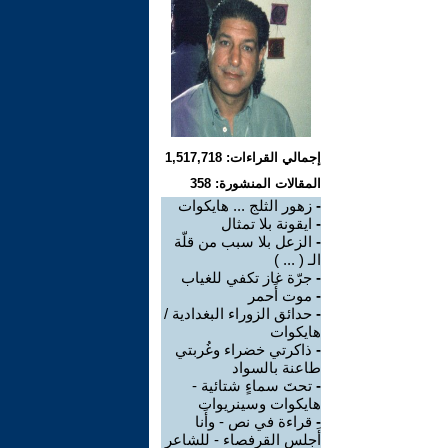
إجمالي القراءات: 1,517,718
المقالات المنشورة: 358
-
زهور الثلج ... هايكوات
-
ايقونة بلا تمثال
-
الزعل بلا سبب من قلّة
الـ ( ... )
-
جرّة غاز تكفي للغياب
-
موت أَحمر
-
حدائق الزوراء البغدادية /
هايكوات
-
ذاكرتي خضراء وغُربتي
طاعنة بالسواد
-
تحتَ سماءٍ شتائية -
هايكوات وسينريوات
-
قراءة في نص - وأَنا
أَجلس القرفصاء - للشاعر