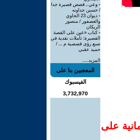
-
وعي ـ قصص قصيرة جدا
/ حسين جداونه
-
ديوان 23 الحاوي
والعصفور / منصور
الريكان
-
كتاب «عين على القصة
القصيرة: تأملات نقدية في
تسع رؤى قصصية م ... /
حميد عقبي
المزيد.....
المعجبين بنا على
الفيسبوك
3,732,970
انية على