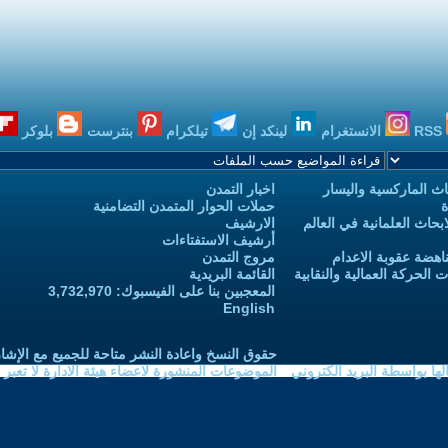
RSS
الانستغرام
لينكد إن
تيلكرام
بنترست
بلوكر
ث الماركسية واليسار
اخبار التمدن
ة
حملات الحوار المتمدن التضامنية
حاث العلمانية في العالم
الارشيف
أرشيف الاستفتاءات
اهضة عقوبة الاعدام
مروج التمدن
الحركة العمالية والنقابية
القائمة البريدية
المعجبين بنا على الفيسبوك: 3,732,970
English
حقوق النسخ واعادة النشر متاحة للجميع مع الإشا
ا بواسطة البريد الكتروني
الموضوعات المنشورة لاعضاء هيئة الادارة لا تعبر