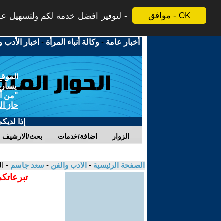
موافق - OK
لتوفير افضل خدمة لكم ولتسهيل عملي
أخبار عامة
-
وكالة أنباء المرأة
-
اخبار الأدب و
الموقع
يسارية
"من أج
حاز ال
إذا لديك
الزوار
اضافة/خدمات
بحث/الارشيف
الصفحة الرئيسية
-
الادب والفن
-
سعد جاسم
- ا
تبرعاتكم