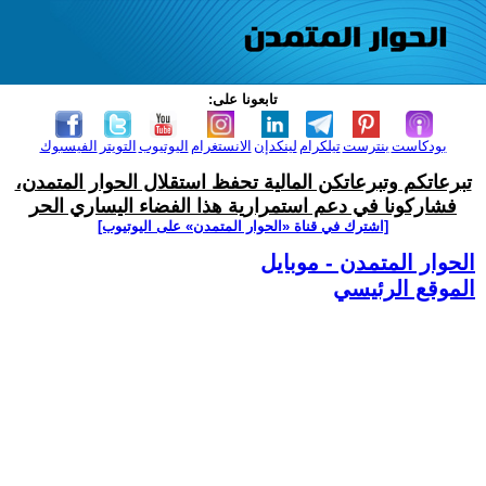
تابعونا على:
بودكاست
بنترست
تيلكرام
لينكدإن
الانستغرام
اليوتيوب
التويتر
الفيسبوك
تبرعاتكم وتبرعاتكن المالية تحفظ استقلال الحوار المتمدن،
فشاركونا في دعم استمرارية هذا الفضاء اليساري الحر
[اشترك في قناة ‫«الحوار المتمدن» على اليوتيوب]
الحوار المتمدن - موبايل
الموقع الرئيسي