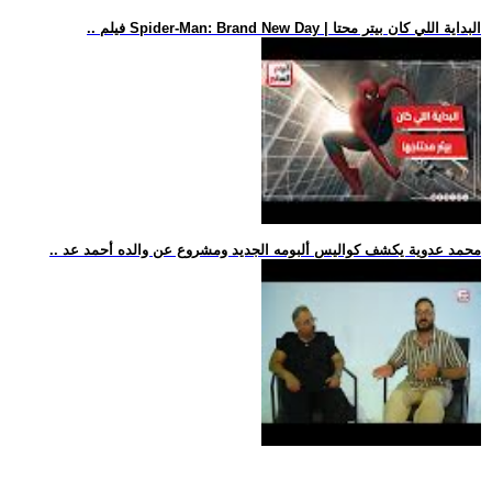
.. فيلم Spider-Man: Brand New Day | البداية اللي كان بيتر محتا
.. محمد عدوية يكشف كواليس ألبومه الجديد ومشروع عن والده أحمد عد