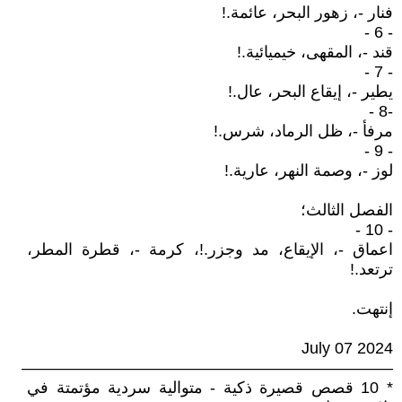
فنار -، زهور البحر، عائمة.!
- 6 -
قند -، المقهى، خيميائية.!
- 7 -
يطير -، إيقاع البحر، عال.!
-8 -
مرفأ -، ظل الرماد، شرس.!
- 9 -
لوز -، وصمة النهر، عارية.!
الفصل الثالث؛
- 10 -
اعماق -، الإيقاع، مد وجزر.!، كرمة -، قطرة المطر،
ترتعد.!
إنتهت.
July 07 2024
———————————————————————
* 10 قصص قصيرة ذكية - متوالية سردية مؤتمتة في