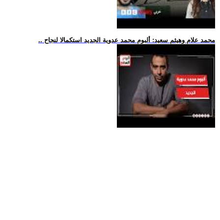
.. محمد علام وهيثم سعيد: ألبوم محمد عدوية الجديد استكمالا لنجاح