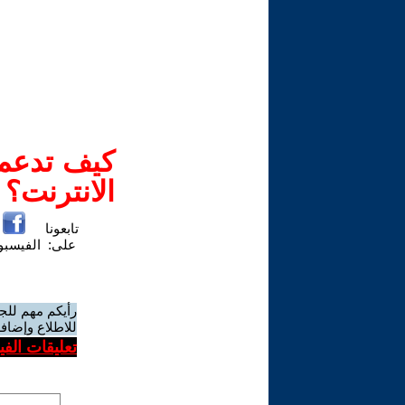
كيف تدعم-
الانترنت؟
تابعونا
على:
الفيسب
رأيكم مهم للج
للاطلاع وإضافة
تعليقات الف