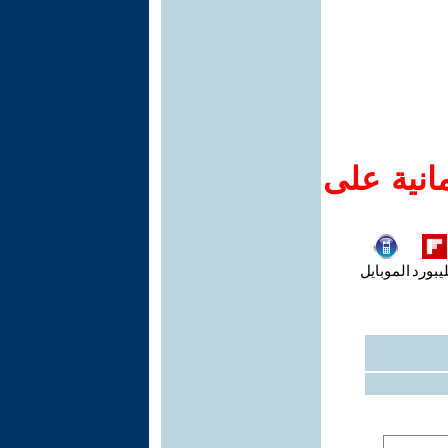
انية على
يبورد
الموبايل