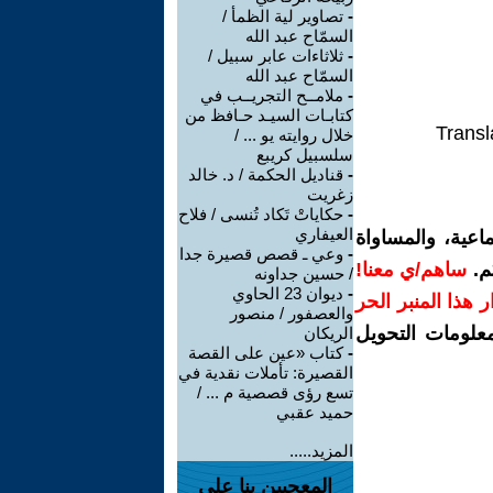
-
تصاوير لية الظمأ /
السمّاح عبد الله
-
ثلاثاءات عابر سبيل /
السمّاح عبد الله
-
ملامــح التجريــب في
كتابـات السيـد حـافظ من
Transl
خلال روايته يو ... /
سلسبيل كريبع
-
قناديل الحكمة / د. خالد
زغريت
-
حكاياتْ تَكاد تُنسى / فلاح
العيفاري
اعية، والمساواة
-
وعي ـ قصص قصيرة جدا
م.
ساهم/ي معنا!
/ حسين جداونه
-
ديوان 23 الحاوي
رار هذا المنبر الحر
والعصفور / منصور
معلومات التحويل
الريكان
-
كتاب «عين على القصة
القصيرة: تأملات نقدية في
تسع رؤى قصصية م ... /
حميد عقبي
المزيد.....
المعجبين بنا على