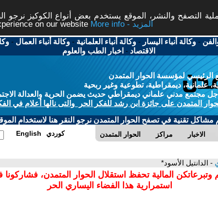
ة التصفح والنشر، الموقع يستخدم بعض أنواع الكوكيز نرجو النق
More info - المزيد
experience on our website
الفن
-
وكالة أنباء اليسار
-
وكالة أنباء العلمانية
-
وكالة أنباء العمال
-
وكا
الاقتصاد
-
اخبار الطب والعلوم
 الرئيسي لمؤسسة الحوار المتمدن
، علمانية، ديمقراطية، تطوعية وغير ربحية
ل مجتمع مدني علماني ديمقراطي حديث يضمن الحرية والعدالة الاجتم
حوار المتمدن على جائزة ابن رشد للفكر الحر والتى نالها أعلام في الفك
م مشاكل تقنية في تصفح الحوار المتمدن نرجو النقر هنا لاستخدام الموقع
كوردي
English
الاخبار
مراكز
الحوار المتمدن
ي
- الدانتيل الأسود*
 وتبرعاتكن المالية تحفظ استقلال الحوار المتمدن، فشاركونا 
استمرارية هذا الفضاء اليساري الحر