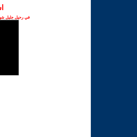
ا‫
في رحيل جليل شهبا