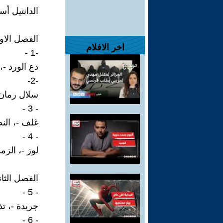
الدانتيل أس
الفصل الاو
اخر الافلام
-1 -
دع الورد -،
-2-
سلال رمان -
- 3 -
غلف -، النض
- 4 -
لوز -، الزم
الفصل الثان
- 5 -
جريدة -، تذ
- 6 -