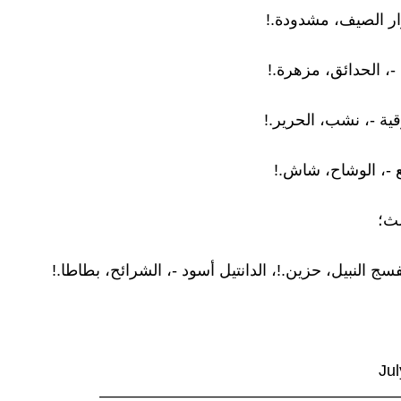
رار الصيف، مشدودة.!
-، الحدائق، مزهرة.!
ية -، نشب، الحرير.!
 -، الوشاح، شاش.!
لث؛
نفسج النبيل، حزين.!، الدانتيل أسود -، الشرائح، بطاطا.!
Ju
——————————————————