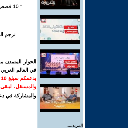
* 10 قصص قصيرة ذكية - متوالية سردية مؤتمتة في ثلاثة فصول.
ترجم ال
الحوار المتمدن م
في العالم العربي
ب
والمستقل، ليبقى ص
والمشاركة في دع
المزيد.....