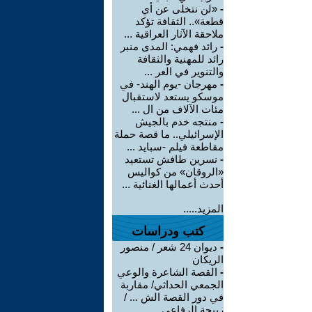
-
«لن نتخلى عن أي
قطعة».. الثقافة تؤكد
ملاحقة الآثار العراقية ...
-
رائد فهمي: المدى منبر
رائد للمهنية والثقافة
والتنوير في العر ...
-
مهرجان -يوم الهند- في
موسكو يستعد لاستقبال
مئات الآلاف من ال ...
-
منتجه خدم بالجيش
الإسرائيلي.. ما قصة حملة
مقاطعة فيلم -سبايد ...
-
نسرين طافش تستعيد
«الروقان» من كواليس
أحدث أعمالها الغنائية ...
المزيد.....
كتب ودراسات
-
ديوان 24 شعر / منصور
الريكان
-
القصة الشاعرة والوعي
الجمعي الحداثي/ مقاربة
في دور القصة الش ... /
ربيحة الرفاعي