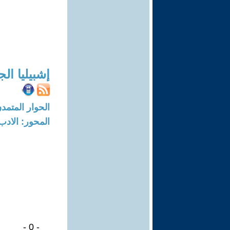
إشبيليا ال
الحوار المتمدن-العدد: 8025 - 4
المحور: الادب
- 0 -