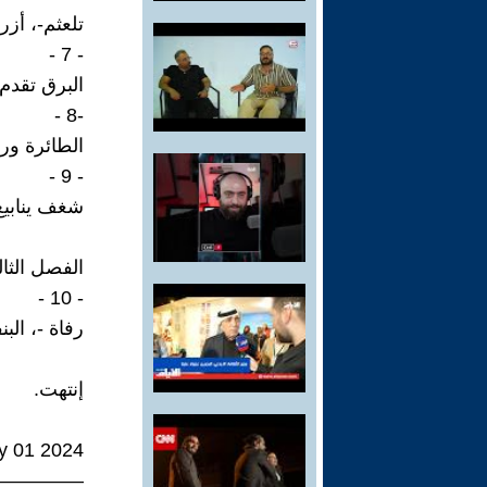
تلعثم-، أز
- 7 -
البرق تقدم 
-8 -
الطائرة ورق
- 9 -
شغف ينابيع
الفصل الثا
- 10 -
رفاة -، الب
إنتهت.
ly 01 2024
—————