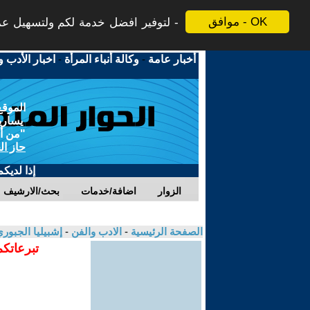
موافق - OK
لتوفير افضل خدمة لكم ولتسهيل عملي
أخبار عامة
-
وكالة أنباء المرأة
-
اخبار الأدب و
الموقع
يسارية
"من أج
حاز ال
إذا لديك
الزوار
اضافة/خدمات
بحث/الارشيف
الصفحة الرئيسية
-
الادب والفن
-
إشبيليا الجبور
تبرعاتكم