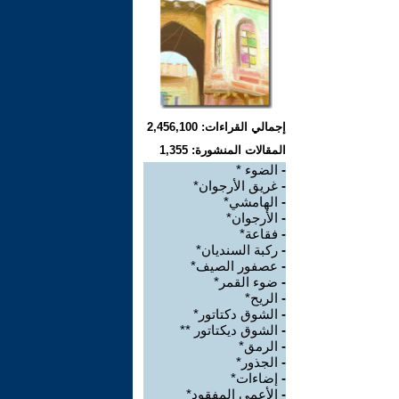
إجمالي القراءات: 2,456,100
المقالات المنشورة: 1,355
-
الضوء *
-
غريق الأرجوان*
-
الهامشي*
-
الأرجوان*
-
فقاعة*
-
ركبة السنديان*
-
عصفور الصيف*
-
ضوء القمر*
-
الريح*
-
الشوق دكتاتور*
-
الشوق ديكتاتور **
-
الرمق*
-
الجذور*
-
إضاءات*
-
الأعمى المفقود*