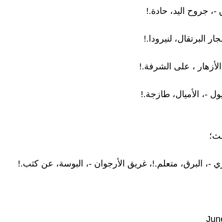
 -، جروح اليد، حادة.!
ار البرتقال، لنيرودا.!
لأزهار ، على الشرفة.!
ل -، الأميال، طازجة.!
لث؛
-، البرق، متعلم.!، غريق الأرجوان -، البوسة، عن كثب.!
Jun