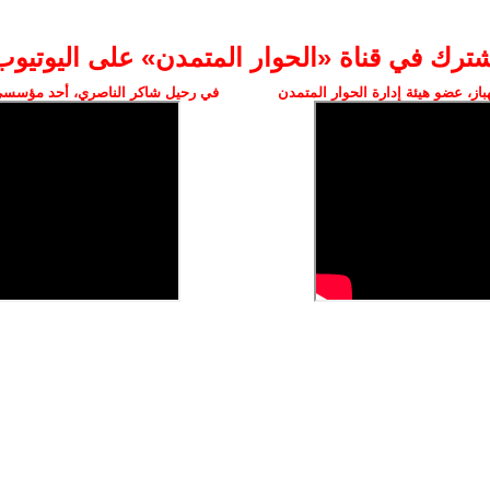
شترك في قناة «الحوار المتمدن» على اليوتيوب
ز، عضو هيئة إدارة الحوار المتمدن
في رحيل شاكر الناصري، أحد مؤسسي 