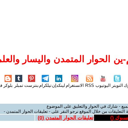
ين الحوار المتمدن واليسار والعلم
وك
التويتر
اليوتيوب
RSS
الانستغرام
لينكدإن
تيلكرام
بنترست
تمبلر
بلوكر
فل
ميع - شارك في الحوار والتعليق على الموضوع
 التعليقات من خلال الموقع نرجو النقر على - تعليقات الحوار المتمدن -
يسبوك (
)
تعليقات الحوار المتمدن (
0
)