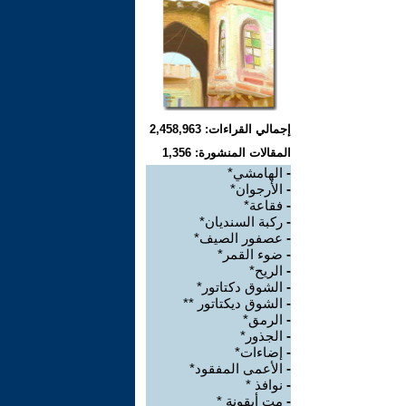
إجمالي القراءات: 2,458,963
المقالات المنشورة: 1,356
-
الهامشي*
-
الأرجوان*
-
فقاعة*
-
ركبة السنديان*
-
عصفور الصيف*
-
ضوء القمر*
-
الريح*
-
الشوق دكتاتور*
-
الشوق ديكتاتور **
-
الرمق*
-
الجذور*
-
إضاءات*
-
الأعمى المفقود*
-
نوافذ *
-
مت أيقونة *