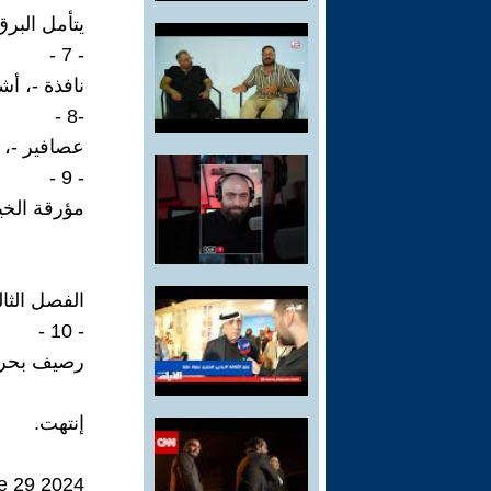
يتأمل البرق
- 7 -
نافذة -، أشج
-8 -
عصافير -، ا
- 9 -
مؤرقة الخيو
الفصل الثا
- 10 -
رصيف بحري 
إنتهت.
e 29 2024