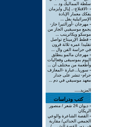
سلطة المماليك ود ...
-
-الاقتلاع-.. إيال وايزمان
يفكك معمار الإبادة
الإسرائيلية بفل ...
-
مهرجان -أورالتيرا جاز-
يجمع موسيقيي الجاز من
موسكو ويكاترينب ...
-
قطط الإرميتاج تواصل
تقليدا عمره ثلاثة قرون
في حراسة الفن وال ...
-
مهرجان مالمو ينطلق
اليوم بموسيقى وفعاليات
وأطعمة من مختلف أن ...
-
سوريا...عبارة -المعازف
حرام- تنشر على جدار
معهد موسيقي في دم ...
المزيد.....
كتب ودراسات
-
ديوان 24 شعر / منصور
الريكان
-
القصة الشاعرة والوعي
الجمعي الحداثي/ مقاربة
في دور القصة الش ... /