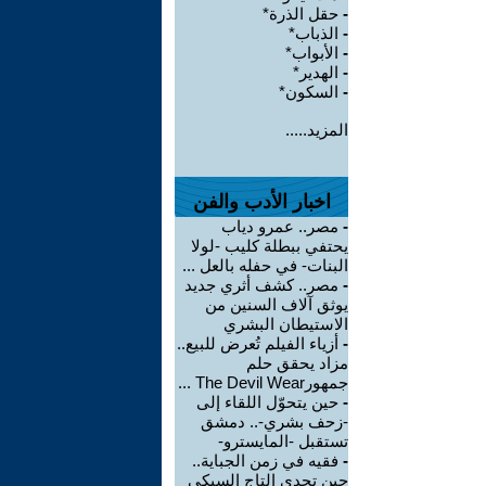
-
حقل الذرة*
-
الذباب*
-
الأبواب*
-
الهدير*
-
السكون*
المزيد.....
اخبار الأدب والفن
-
مصر.. عمرو دياب
يحتفي ببطلة كليب -لولا
البنات- في حفله بالعل ...
-
مصر.. كشف أثري جديد
يوثق آلاف السنين من
الاستيطان البشري
-
أزياء الفيلم تُعرض للبيع..
مزاد يحقق حلم
جمهورThe Devil Wear ...
-
حين يتحوّل اللقاء إلى
-زحف بشري-.. دمشق
تستقبل -المايسترو-
-
فقيه في زمن الجباية..
حين تحدى التاج السبكي