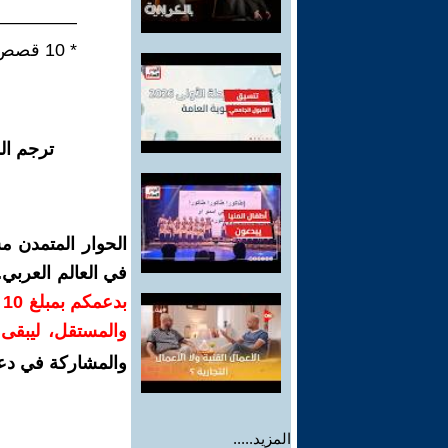
—————
* 10 قصص قصيرة ذكية - متوالية سردية مؤتمتة في ثلاثة فصول.
ترجم ال
الحوار المتمدن م
في العالم العربي
ب
والمستقل، ليبقى ص
والمشاركة في دع
المزيد.....