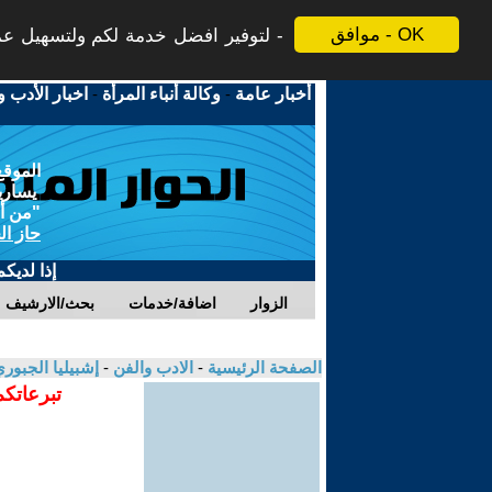
موافق - OK
لتوفير افضل خدمة لكم ولتسهيل عملي
أخبار عامة
-
وكالة أنباء المرأة
-
اخبار الأدب و
الموقع
يسارية
"من أج
حاز ال
إذا لديك
الزوار
اضافة/خدمات
بحث/الارشيف
الصفحة الرئيسية
-
الادب والفن
-
إشبيليا الجبور
تبرعاتكم