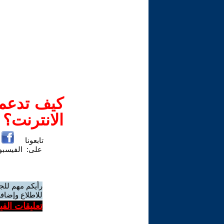
كيف تدعم-
الانترنت؟
تابعونا
على:
الفيسب
رأيكم مهم للج
للاطلاع وإضافة
تعليقات الف