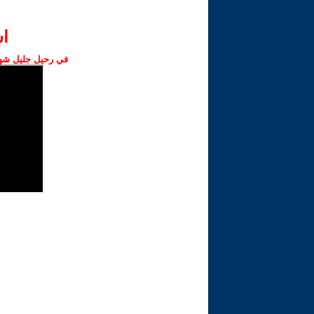
ا‫
في رحيل جليل شهبا