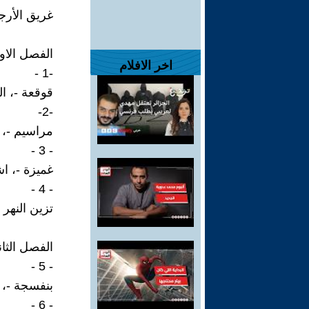
غريق الأرج
الفصل الاو
اخر الافلام
-1 -
قوقعة -، ا
-2-
مراسيم -، 
- 3 -
غميزة -، ا
- 4 -
تزين النهر -
الفصل الثان
- 5 -
بنفسجة -، 
- 6 -