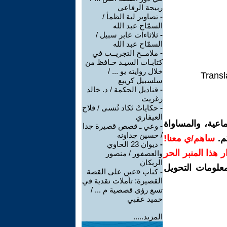
ربيحة الرفاعي
-
تصاوير لية الظمأ /
السمّاح عبد الله
-
ثلاثاءات عابر سبيل /
السمّاح عبد الله
-
ملامــح التجريــب في
كتابـات السيـد حـافظ من
خلال روايته يو ... /
Transl
سلسبيل كريبع
-
قناديل الحكمة / د. خالد
زغريت
-
حكاياتْ تَكاد تُنسى / فلاح
العيفاري
اعية، والمساواة
-
وعي ـ قصص قصيرة جدا
/ حسين جداونه
م.
ساهم/ي معنا!
-
ديوان 23 الحاوي
رار هذا المنبر الحر
والعصفور / منصور
الريكان
معلومات التحويل
-
كتاب «عين على القصة
القصيرة: تأملات نقدية في
تسع رؤى قصصية م ... /
حميد عقبي
المزيد.....