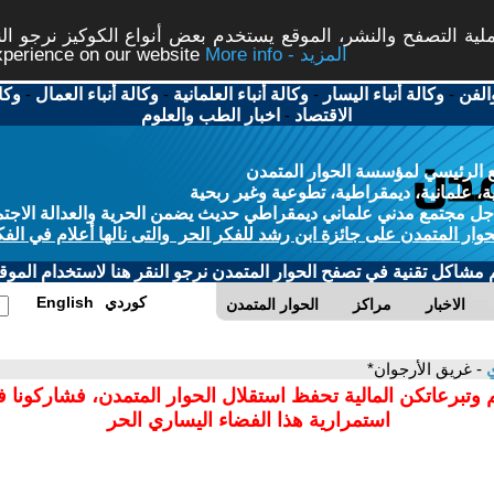
ة التصفح والنشر، الموقع يستخدم بعض أنواع الكوكيز نرجو النق
More info - المزيد
experience on our website
الفن
-
وكالة أنباء اليسار
-
وكالة أنباء العلمانية
-
وكالة أنباء العمال
-
وكا
الاقتصاد
-
اخبار الطب والعلوم
 الرئيسي لمؤسسة الحوار المتمدن
، علمانية، ديمقراطية، تطوعية وغير ربحية
ل مجتمع مدني علماني ديمقراطي حديث يضمن الحرية والعدالة الاجتم
حوار المتمدن على جائزة ابن رشد للفكر الحر والتى نالها أعلام في الفك
م مشاكل تقنية في تصفح الحوار المتمدن نرجو النقر هنا لاستخدام الموقع
كوردي
English
الاخبار
مراكز
الحوار المتمدن
ي
- غريق الأرجوان*
 وتبرعاتكن المالية تحفظ استقلال الحوار المتمدن، فشاركونا 
استمرارية هذا الفضاء اليساري الحر