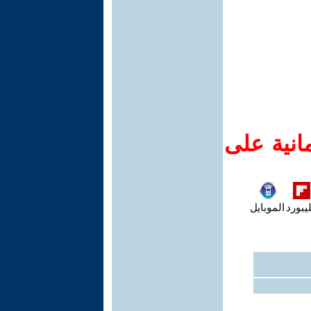
انية على
يبورد
الموبايل