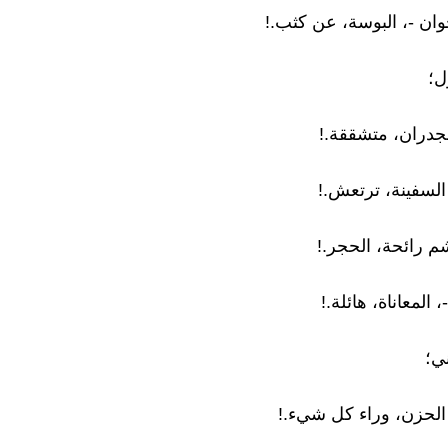
وان -، البوسة، عن كثب.!
ل؛
لجدران، متشققة.!
السفينة، ترتعش.!
شم رائحة، الحجر.!
، المعاناة، هائلة.!
ي؛
الحزن، وراء كل شيء.!