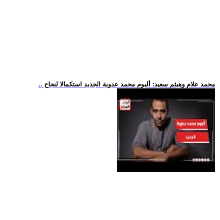
.. محمد علام وهيثم سعيد: ألبوم محمد عدوية الجديد استكمالا لنجاح