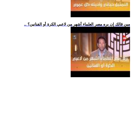
.. مين قالك إن بره مصر العلماء أشهر من لاعبي الكرة أو الفنانين؟