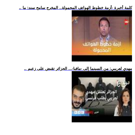
.. كلمة أخيرة -أزمة خطوط الهواتف المحمولة.. المخرج سامح سند: ما
.. مهدي لعريبي: من السينما إلى -مافيا-... الجزائر تقبض على زعيم