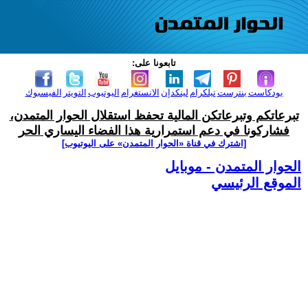
تابعونا على:
بودكاست
بنترست
تيلكرام
لينكدإن
الانستغرام
اليوتيوب
التويتر
الفيسبوك
تبرعاتكم وتبرعاتكن المالية تحفظ استقلال الحوار المتمدن،
فشاركونا في دعم استمرارية هذا الفضاء اليساري الحر
[اشترك في قناة ‫«الحوار المتمدن» على اليوتيوب]
الحوار المتمدن - موبايل
الموقع الرئيسي