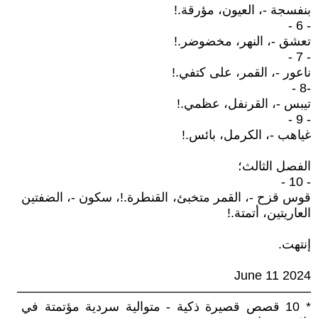
بنفسجة -، العيون، مؤرقة.!
- 6 -
تعشق -، النهر، مخضوضر.!
- 7 -
ناعور -، القمر، على كتفي.!
-8 -
تيبس -، القرنفل، عظمي.!
- 9 -
غياهب -، الكرمل، بائس.!
الفصل الثالث؛
- 10 -
قوس قزح -، القمر متخبئ، القنطرة.!، سكون -، الضفتين
العاريتين، أتمتة.!
إنتهت.
June 11 2024
———————————————————————
* 10 قصص قصيرة ذكية - متوالية سردية مؤتمتة في