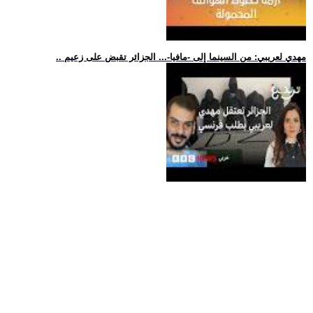
.. مهدي لعريبي: من السينما إلى -مافيا-... الجزائر تقبض على زعيم