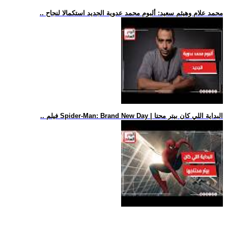
.. محمد علام وهيثم سعيد: ألبوم محمد عدوية الجديد استكمالا لنجاح
.. فيلم Spider-Man: Brand New Day | البداية اللي كان بيتر محتا