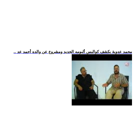
.. محمد عدوية يكشف كواليس ألبومه الجديد ومشروع عن والده أحمد عد