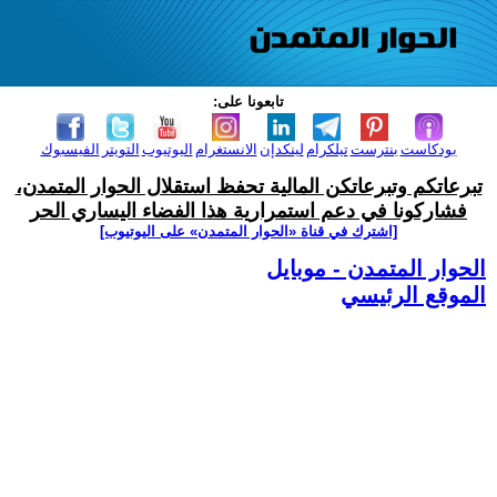
تابعونا على:
بودكاست
بنترست
تيلكرام
لينكدإن
الانستغرام
اليوتيوب
التويتر
الفيسبوك
تبرعاتكم وتبرعاتكن المالية تحفظ استقلال الحوار المتمدن،
فشاركونا في دعم استمرارية هذا الفضاء اليساري الحر
[اشترك في قناة ‫«الحوار المتمدن» على اليوتيوب]
الحوار المتمدن - موبايل
الموقع الرئيسي