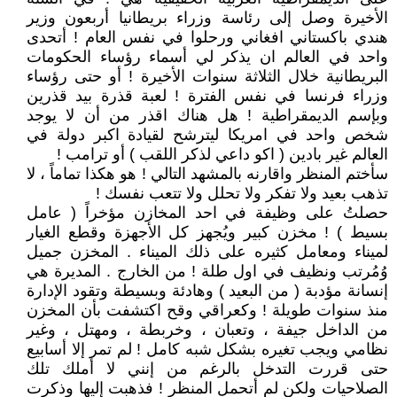
الأخيرة وصل إلى رئاسة وزراء بريطانيا أربعون وزير
هندي باكستاني افغاني ورحلوا في نفس العام ! أتحدى
واحد في العالم ان يذكر لي أسماء رؤساء الحكومات
البريطانية خلال الثلاثة سنوات الأخيرة ! أو حتى رؤساء
وزراء فرنسا في نفس الفترة ! لعبة قذرة بيد قذرين
وبإسم الديمقراطية ! هل هناك اقذر من أن لا يوجد
شخص واحد في امريكا ليترشح لقيادة اكبر دولة في
العالم غير بادين ( اكو داعي لذكر اللقب ) أو ترامب !
سأختم المنظر واقارنه بالمشهد التالي ! هو هكذا تماماً ، لا
تذهب بعيد ولا تفكر ولا تحلل ولا تتعب نفسك !
حصلتُ على وظيفة في احد المخازن مؤخراً ( عامل
بسيط ) ! مخزن كبير ويُجهز كل الأجهزة وقطع الغيار
لميناء ومعامل كثيره على ذلك الميناء . المخزن جميل
وُمُرتب ونظيف في اول طلة ! من الخارج . المديرة هي
إنسانة مؤدبة ( من البعيد ) وهادئة وبسيطة وتقود الإدارة
منذ سنوات طويلة ! وكعراقي وقح اكتشفت بأن المخزن
من الداخل جيفة ، وتعبان ، وخربطة ، ومهتل ، وغير
نظامي ويجب تغيره بشكل شبه كامل ! لم تمر إلا أسابيع
حتى قررت التدخل بالرغم من إنني لا أملك تلك
الصلاحيات ولكن لم أتحمل المنظر ! فذهبت إليها وذكرت