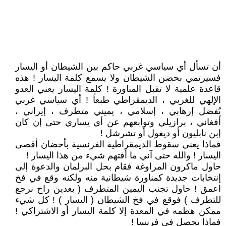
أن تسأل أي سياسي غربي حاكم بين الشيطان أو اليسار
فسيرتمي بحضن الشيطان ولا يسمع كلمة اليسار ! هذه
قاعدة علمية لا تقبل المناورة ! كلمة اليسار يعني العدو
الإلهي للغربي ، الديمقراطي طبعاً ! أي سياسي غربي
يُفضل إرهابي ، إسلامي ، يميني متطرف ، إيراني ،
أفغاني ، برازيلي وتوابعهم عن أي يساري حتى إن كان
إبن نابليون أو ديغول أو تشرشل !
فماذا يعني سقوط الديمقراطية الفرنسية بأحضان أقصى
اليسار ! والله حتى آني ما أفتهم شيء من هذا اليسار !
حاول ماكرون المراوغة فقام بحل البرلمان والدعوة إلى
إنتخابات جديدة كمناورة شيطانية منه ولكنه وقع في فخ
اعمق ! حاول تجنب اليمين المتطرف ( بعدين راح نرجع
للتطرف ) فوقع في فخ الشيطان ( اليسار ) ! كل شيء
ممكن هظمه في المعدة إلا كلمة اليسار أو الاشتراكي !
فماذا يحصل في فرنسا !