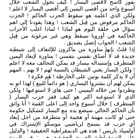
بفوز كاسح لأقصى اليسار ! كيف تحول الشعب خلال
أسبوع واحد من أقصى اليمين إلى أقصى اليسار لا اعلم !
ولكن الذي اعلمه هو سقوط الحزب الحاكم ! الحزب
الحاكم مرفوض من قِبل الشعب ! وهذا يقودنا إلى اهم
سؤال في حلقة اليوم هو لماذا ! لماذا اغلب الأحزاب
الحاكمة في أوروبا تسقط وهي غير مرغوبة من قِبل
الشعب ! الجواب إتصل بصديق .
إذا قلتُ بإنها مناورة من ماكرون للإلتفاف إلى شيطنة
جديدة قد لا أُصدّق نفسي بنفسي ! مناورة لإبعاد اليمين
المتطرف وإستبداله بيسار قد يمكن التحالف معه لا اعلم
! ولكن اليسار يعني الشيطان بالنسبة لهم ! لا يهم ، المهم
أن لا يذكر كلمة بوتين على الخارطة ! هَم فكرة !
يمكن لهم أن يشتروا اليساري ( هو دائماً للبيع ) لهذا اتو به
وطردوا من خلاله اليميني ! حتى هاي لا استوعبها ! ولكن
الذي لا استوعبه اكثر هو كيف قفز حزب اليسار (
المتطرف ) خلال أسبوع واحد إلى اعلى القمة ! أنا واثق
بأن الحاكم الحالي سيضع يده مع اليسار لتشكيل حكومة
حتى لو كانت مهينة أو هجينة أو متطرفة من اجل إبعاد
أي حزب قد يسمح لرياضيي موسكو الإشتراك في
أولمبياد باريس ! هذه هي الديمقراطية الحقيقية ! والدليل
على الديمقراطية الغربية الحقيقية هي : في السنة