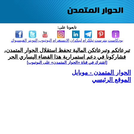
تابعونا على:
بودكاست
بنترست
تيلكرام
لينكدإن
الانستغرام
اليوتيوب
التويتر
الفيسبوك
تبرعاتكم وتبرعاتكن المالية تحفظ استقلال الحوار المتمدن،
فشاركونا في دعم استمرارية هذا الفضاء اليساري الحر
[اشترك في قناة ‫«الحوار المتمدن» على اليوتيوب]
الحوار المتمدن - موبايل
الموقع الرئيسي