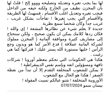
لها بما يجب تغيره وتعديله وتصليحه وووو إلخ ! قلتُ لها
بأن المخزن نظيف من الخارج ولكنه جيفه من الداخل
فيجب تغيره وتعديل اغلب الأقسام ، فسهبتُ لها الطريقة
والأقسام التي يجب تغيرها ! تفاجأت بشكل غريب ،
غريب جداً وكأن شخصاً سمع نظرية
جديدة لا يعلم شيء عن نظائرها المشعة ! إي والله !
فكان ردها كلامك يمكن ان يكون صحيح ، ولكن سنحتاج
إلى مصاريف كثيرة وموافقة ألمانية ( المخزن مملوك
لشركة المانية عملاقة ) فدع الأمر كما هو وبدون وجع
الرأس ! خليها مستورة الله يستر عليك ! فتركتها كما هي
رغبت .
هكذا هي الحكومات التي تحكم معظم أوروبا ! شركات
تافهة ومسؤولين اتفه وبإسم نفس الديمقراطية !
لا يمكن للشعوب المتخلفة التقدم إلا أن تبدأ من نقطة
الصفر ! هكذا هو الحال مع الشعوب
الأوروبية المتخلفة ! شنو عبالكم نسيت المقولة !
نيسان سمو 07/07/2024