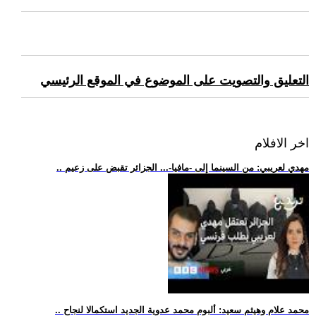
التعليق والتصويت على الموضوع في الموقع الرئيسي
اخر الافلام
.. مهدي لعريبي: من السينما إلى -مافيا-... الجزائر تقبض على زعيم
.. محمد علام وهيثم سعيد: ألبوم محمد عدوية الجديد استكمالا لنجاح