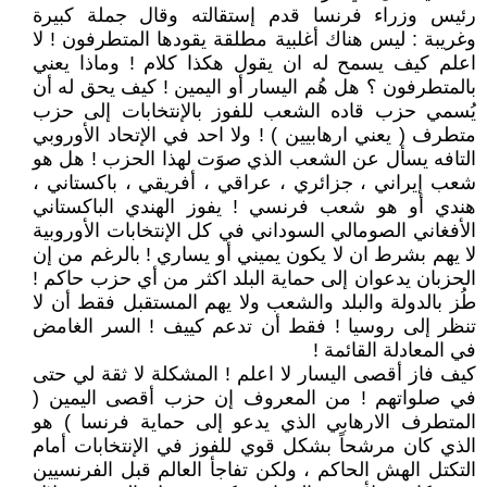
رئيس وزراء فرنسا قدم إستقالته وقال جملة كبيرة
وغريبة : ليس هناك أغلبية مطلقة يقودها المتطرفون ! لا
اعلم كيف يسمح له ان يقول هكذا كلام ! وماذا يعني
بالمتطرفون ؟ هل هُم اليسار أو اليمين ! كيف يحق له أن
يُسمي حزب قاده الشعب للفوز بالإنتخابات إلى حزب
متطرف ( يعني ارهابيين ) ! ولا احد في الإتحاد الأوروبي
التافه يسأل عن الشعب الذي صوَت لهذا الحزب ! هل هو
شعب إيراني ، جزائري ، عراقي ، أفريقي ، باكستاني ،
هندي أو هو شعب فرنسي ! يفوز الهندي الباكستاني
الأفغاني الصومالي السوداني في كل الإنتخابات الأوروبية
لا يهم بشرط ان لا يكون يميني أو يساري ! بالرغم من إن
الحزبان يدعوان إلى حماية البلد اكثر من أي حزب حاكم !
طُز بالدولة والبلد والشعب ولا يهم المستقبل فقط أن لا
تنظر إلى روسيا ! فقط أن تدعم كييف ! السر الغامض
في المعادلة القائمة !
كيف فاز أقصى اليسار لا اعلم ! المشكلة لا ثقة لي حتى
في صلواتهم ! من المعروف إن حزب أقصى اليمين (
المتطرف الارهابي الذي يدعو إلى حماية فرنسا ) هو
الذي كان مرشحاً بشكل قوي للفوز في الإنتخابات أمام
التكتل الهش الحاكم ، ولكن تفاجأ العالم قبل الفرنسيين