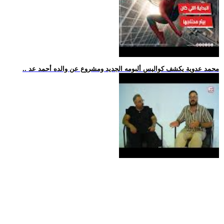
.. محمد عدوية يكشف كواليس ألبومه الجديد ومشروع عن والده أحمد عد