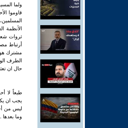
ولما المسي
قاوموا الأ
المسلمين، 
الأنظمة ا
ثروات شعوب
أرتباط مصا
مشترك هو 
الطرف الوح
حال ان تعثر
طبعاً لا أ
يجب ان يكو
ليس من أجل
وما بعدها ..