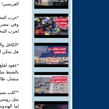
الفرنسي!
*حزب المح
وفي مصر ح
لحزب المحا
*الكافل وال
هل يمكن لل
*عقود لقلع
بالضبط مثل
منشار، طال
*"كلب يسير
مثل روسي
لما الهندو