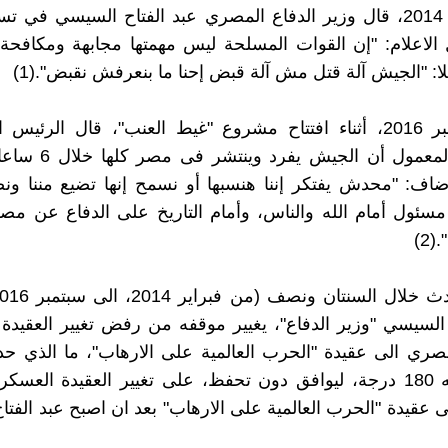
في فبراير 2014، قال وزير الدفاع المصري عبد الفتاح السيسي في
لاعلام: "إن القوات المسلحة ليس مهمتها مجابهة ومكافحة 
ا: "الجيش آلة قتل مش آلة قبض إحنا ما بنعرفش نقبض".(1)
وفى سبتمبر 2016، أثناء افتتاح مشروع "غيط العنب"، قال الرئ
التخطيط المعمول أن الجيش
أضاف: "محدش يفتكر إننا هنسبها أو نسمح إنها تضيع مننا ون
ا مسئول أمام الله والناس، وأمام التاريخ على الدفاع عن مصر
2)
 السيسي "وزير الدفاع"، يغيير موقفه من رفض تغيير العقيدة
ري الى عقيدة "الحرب العالمية على الارهاب"، ما الذي حد
يغير موقفه 180 درجة، ليوافق دون تحفظ، على تغيير العقيدة العس
 عقيدة "الحرب العالمية على الارهاب" بعد ان اصبح عبد الفت