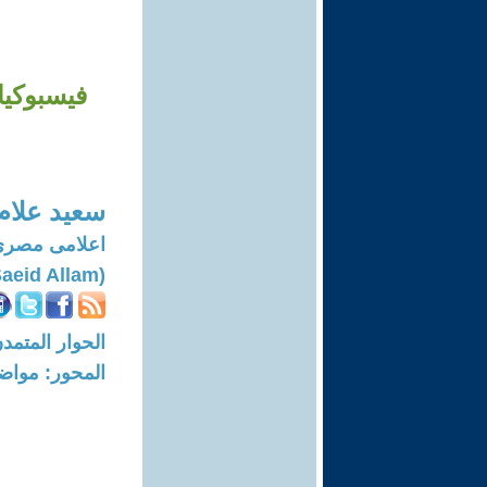
فيسبوكيا
سعيد علام
اعلامى مصرى
(Saeid Allam)
الحوار المتمدن-العدد: 8032 - 4
المحور: مواض