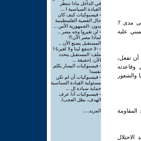
في الداخل ماذا تنتظر
القيادة السياسية ا ...
-
فيسبوكيات كيف كان
حال القضية الفلسطينية
كل الأنظمة العربية بجيوشها الجرارة واسلحتها بالمليارات لم تفعل على مدى 7
بدون -الجمهورية الأس ...
مبني عليه
-
لن تغيروا وجه مصر ..
لماذا مصر الأن؟!
المستقبل يصنع الأن ..
-
-لا حتنفع لينا ولا لغيرنا-!
ملف: المستقبل يتحدد
 أن تفعل،
الأن. (حقيقة ...
-
فيسبوكيات اليسار يكلم
 وقاعدته
نفسه!
ا والشعور
-
فيسبوكيات أن لم تكن
مسئولية القِيادة السياسية
حماية سيادة ال ...
-
فيسبوكيات أذا عرف
الهدف، بطل العجب!.
المقاومة
المزيد.....
الاحتلال