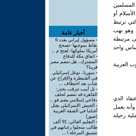
 المسلمين
لأسلام أو
لتي ترتبط
 وهو نهب
أخبار عامة
ى مرتبطة
-
مسؤول إيراني يعدد 6
نقاط بموجبها -تصحح
ساس واحد
أمريكا سلوكها- لفتح م ...
-
اتفاق مكة للدفاع
المشترك.. هل تنضم مصر
ب العربية
قريبا؟
-
سوريا.. توغل إسرائيلي
في القنيطرة والإفراج عن
شاب بعد اختطاف ...
-
تل أبيب تترقب بحذر:
القاهرة قد تنضم لحلف
تقاد الذي
دفاعي إسلامي يضم قو ...
-
الجيش الإسرائيلي يقتل
وأنه يعمل
أغناما في الضفة الغربية
لية رحيله
(صور)
-
التعليم العالي: 91 ألف
طالب سجلوا رغباتهم في
تنسيق المرحلة ا ...