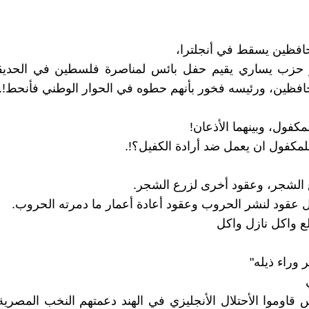
افظين يسقط في أنجلترا،
زب يساري يقيم حفل بائس لمناصرة فلسطين في الحديقة
فظين، ورئيسه فخور بأنهم حطوه في الحوار الوطني فأنحط!.
مكفول، وبينهما الأذعان!
مكفول ان يعمل ضد أرادة الكفيل؟!.
 الشجر، وعقود أخرى لزرع الشجر.
 عقود لنشر الحروب وعقود أعادة أعمار ما دمرته الحروب.
ع واكل نازل واكل
 وراء ذيله"
س قاوموا الأحتلال الأنجليزي في الهند دعمتهم النخب المصرية 