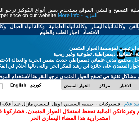
ة التصفح والنشر، الموقع يستخدم بعض أنواع الكوكيز نرجو النق
More info - المزيد
experience on our website
الفن
-
وكالة أنباء اليسار
-
وكالة أنباء العلمانية
-
وكالة أنباء العمال
-
وكا
الاقتصاد
-
اخبار الطب والعلوم
 الرئيسي لمؤسسة الحوار المتمدن
، علمانية، ديمقراطية، تطوعية وغير ربحية
ل مجتمع مدني علماني ديمقراطي حديث يضمن الحرية والعدالة الاجتم
حوار المتمدن على جائزة ابن رشد للفكر الحر والتى نالها أعلام في الفك
م مشاكل تقنية في تصفح الحوار المتمدن نرجو النقر هنا لاستخدام الموقع
كوردي
English
الاخبار
مراكز
الحوار المتمدن
د علام
- فيسبوكيات - -صفقة السيسي-! وهل السيسي مازال عند أعلانه ا
 وتبرعاتكن المالية تحفظ استقلال الحوار المتمدن، فشاركونا 
استمرارية هذا الفضاء اليساري الحر