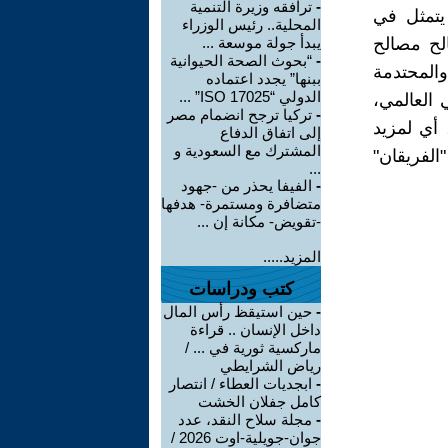
-
ترافقه وزيرة التنمية
يتمثل في
المحلية.. رئيس الوزراء
لح مصالح
يبدأ جولة موسعة ...
-
“بحوث الصحة الحيوانية
المحتدمة
ببنها” يجدد اعتماده
الدولي “ISO 17025” ...
 العالمي،
-
تركيا ترجح انضمام مصر
أي لمزيد
إلى اتفاق الدفاع
المشترك مع السعودية و
لفريقان"
...
-
الفيفا يحذر من -جهود
متضافرة ومستمرة- هدفها
-تقويض- مكانة إن ...
المزيد.....
كتب ودراسات
-
حين استيقظ رأس المال
داخل الإنسان .. قراءة
ماركسية ثورية في ... /
رياض الشرايطي
-
ابجديات العطاء / انتصار
كامل جفلان الخشت
-
مجلة سلاح النقد، عدد
جوان-جويلية-اوت 2026 /