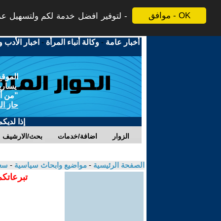
موافق - OK
لتوفير افضل خدمة لكم ولتسهيل عملي
أخبار عامة
-
وكالة أنباء المرأة
-
اخبار الأدب و
الموقع
يسارية
"من أج
حاز ال
إذا لديك
الزوار
اضافة/خدمات
بحث/الارشيف
الصفحة الرئيسية
-
مواضيع وابحاث سياسية
-
سعي
تبرعاتكم