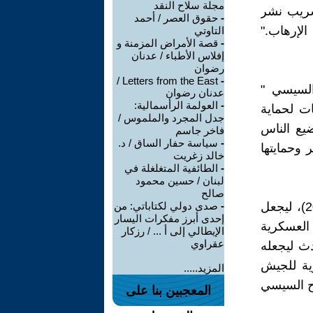
مجلة سلاح النقد
 تسريب نشر
-
حقوق العصر / أحمد
الإرهاب."
التاوتي
-
قصة الأمراض المزمنة و
إفلاس الأطباء / عدنان
رضوان
Letters from the East /
-
يس السيسي "
عدنان رضوان
-
العولمة الرأسمالية:
 يفرد وينتشر فى مصر كلها خلال 6 ساعات لحماية
جدل المجرد والملموس /
ضيع الناس
فاخر جاسم
-
سياسة حفار الساق / د.
 وحمايتها
خالد زغريت
-
الطائفية المتغلغلة في
لبنان / حسين محمود
صالح
ما الذي حدث خلال السنتان ونصف (من فبراير 2014، الى سبتمبر 2016)، ليجعل
-
صدى دولي لكتاباتي: من
إحدى أبرز مفكرات اليسار
 العسكرية
الإيطالي إلى أ ... / رزكار
عقراوي
ث ليجعله
كرية للجيش
المزيد.....
اح السيسي
المعجبين بنا على