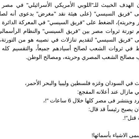
 الهدف الخبيث للـ"اللوبي الأمريكي الأسرائيلي" في مصر 
 "فريق السيسي" (على هيئة نقد "مغرض" بدعوى أنه لصا
حريته)، الضغط على "فريق السيسي" في المعركة الدائرة و
م تورتة ثروات مصر بين "فريق السيسي" والنظام الرأسمالي
"فريق السيسي" لتقديم تنازلات في نصيبه هو من التورتة، 
 في ثروات الشعب لصالح أسيادهم جميعاً، والتقسيم كله "ا
مصالح الشعب المصري وحريته، ومصالح الوطن.
ث في السودان وغزه فلسطين وليبيا والبحر الأحمر،
مازال عند أعلانه المفجع:
ينتشر فى مصر كلها خلال 6 ساعات "!،
ن يصبح رئيساً قد قال:
قتل"!.
ى الاشياء بأسمائها!