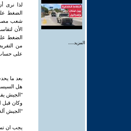
لذا نرى أن
الضغط على
شعب مصر و
الأن لتقاس
الضغط على 
المزيد.....
من التفريط
على حساب 
بعد ما يحد
هل السيسي 
"الجيش يفرد و
وكان قبل ا
"الجيش آلة 
يجب ان تسم