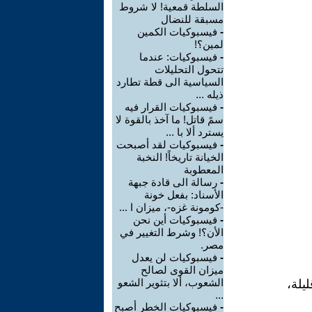
السلطة قمعية! لا شروط
مسبقة للنضال
-
فيسبوكيات الكمين
لمين؟!
-
فيسبوكيات: عندما
تتحول التحليلات
السياسية الى قطة تطارد
ذيله ...
-
فيسبوكيات القرار فيه
سمً قاتل! ما آخذ بالقوة لا
يسترد ألا با ...
-
فيسبوكيات لقد أصبحت
الخيانة تاريخاً! النخبة
المعطوبة
-
رسالة الى قادة جبهة
الأسناد: بفعل خونة
-كومونة غزه-، ميزان ا ...
-
فيسبوكيات أين نحن
الأن؟! وشرط التغيير في
مصر.
-
فيسبوكيات لن يعدل
ميزان القوى لصالح
الشعوب، ألا بتثوير الشعو
يلة،
...
-
فيسبوكيات الخطر أصبح