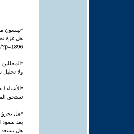
*نيلسون مان
هل غزة تجع
et/?p=1896
*المحللين 
ولا تحليل
*الأشياء الج
تستحق الموت
*هل نجرؤ ع
بعد صعود ا
هل يستعد ا