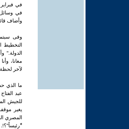
في وسائل ا
وأضاف قائل
الدولة." و
معانا، وأن
لآخر لحظة".(
عبد الفتاح
للجيش المص
المصري الى
"ًرئيساً"؟!.