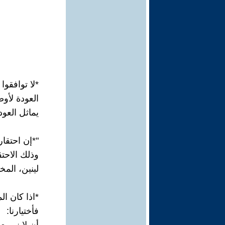
*لا توافقوا
العودة لأوضاع م
يماثل العودة لأ
"*إن احتقا
وذلك الاحت
لينين، المخت
*اذا كان ال
فأختيارنا: