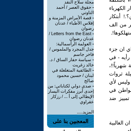
رباء بالتكلفة
مجلة سلاح النقد
-
حقوق العصر / أحمد
 الكهرباء
التاوتي
! أبتكار
-
قصة الأمراض المزمنة و
إفلاس الأطباء / عدنان
ر من الف
رضوان
هلكوها!.
Letters from the East /
-
عدنان رضوان
-
العولمة الرأسمالية:
اي ان جزء
جدل المجرد والملموس /
فاخر جاسم
رأيه - في
-
سياسة حفار الساق / د.
خالد زغريت
هرياً!!،
-
الطائفية المتغلغلة في
لة ثروات
لبنان / حسين محمود
صالح
 وليس لأي
-
صدى دولي لكتاباتي: من
لمواطن في
إحدى أبرز مفكرات اليسار
الإيطالي إلى أ ... / رزكار
تمييز ضد
عقراوي
المزيد.....
المعجبين بنا على
 الغالبية