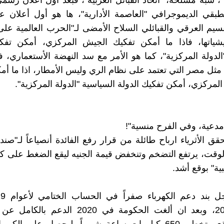
يا"، شبه مسلحة، "أتحاد القبائل العربية"، فبعد أول أعلان رس
طبقي الديموجرافي "العاصمة الأدارية"، ها هو أول أعلان 
يم العرقي والقبائلي السلاح الأمضى لـ"الحرب العالمية على
ليشياتها، فاذا ما أمكن تفكيك الجيش المركزي، أمكن تفكي
الدولة المركزية"، كما هو الأمر مع سد النهضة الأستعماري، 
مثل مصر التي تعتمد على نظام الري وليس الأمطار، اذا ما أم
المركزي، أمكن تفكيك الدولة السياسية "الدولة المركزية".
مدعية، وفي الفرح منسية"!
 الأثرياء ارباح طائلة من قرار رفع الفائدة أنصياعاً لـ"صندو
قت، يرتفع التضخم وتنخفض قيمة الجنيه ليقع الضغط على كا
ية" بوقع أشد.
و2020-2021، وبعد ان ألغت الحكومة في 2020 الدعم