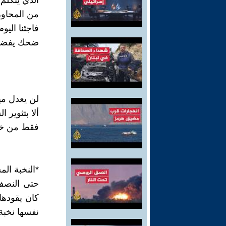
الذي يتكلم 
من المحاور
فاجئنا الي
ضحك يفضحه
لن يعدل مي
ألا بتثوير 
فقط من خل
*النخبة ال
نفسها نخبة