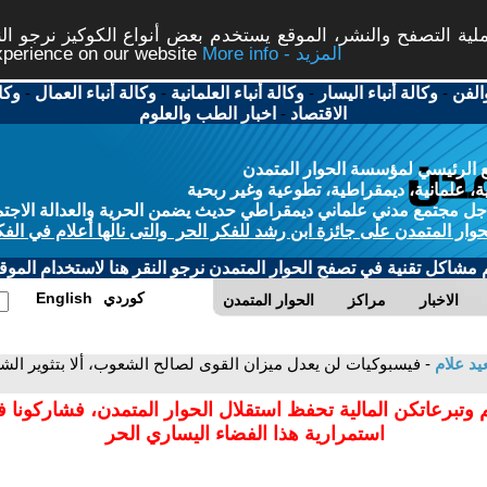
ة التصفح والنشر، الموقع يستخدم بعض أنواع الكوكيز نرجو النق
More info - المزيد
experience on our website
الفن
-
وكالة أنباء اليسار
-
وكالة أنباء العلمانية
-
وكالة أنباء العمال
-
وكا
الاقتصاد
-
اخبار الطب والعلوم
 الرئيسي لمؤسسة الحوار المتمدن
، علمانية، ديمقراطية، تطوعية وغير ربحية
ل مجتمع مدني علماني ديمقراطي حديث يضمن الحرية والعدالة الاجتم
حوار المتمدن على جائزة ابن رشد للفكر الحر والتى نالها أعلام في الفك
م مشاكل تقنية في تصفح الحوار المتمدن نرجو النقر هنا لاستخدام الموقع
كوردي
English
الاخبار
مراكز
الحوار المتمدن
د علام
- فيسبوكيات لن يعدل ميزان القوى لصالح الشعوب، ألا بتثوير الشع
 وتبرعاتكن المالية تحفظ استقلال الحوار المتمدن، فشاركونا 
استمرارية هذا الفضاء اليساري الحر