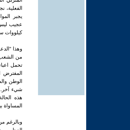
الفعلية، ن
يجبر المو
عجيب ليس ل
كيلووات سا
وهذا "الدع
من الشعب ل
تحمل اعباء
المفترض ا
الوطن والض
شيء آخر. أ
هذه الحال
المساواة بي
وبالرغم من