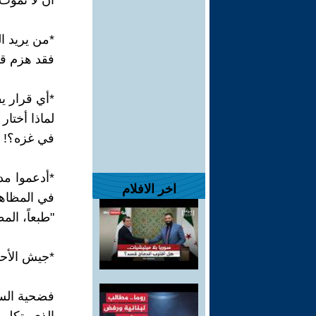
أن لا نمو
*من يريد ا
فقد هزم قبل
*أي قرار ي
لماذا أختار
في غزه؟!
*أدعموا مدع
اخر الافلام
في المظاه
"طبعاً، الم
*جيش الأحت
فضحية الس