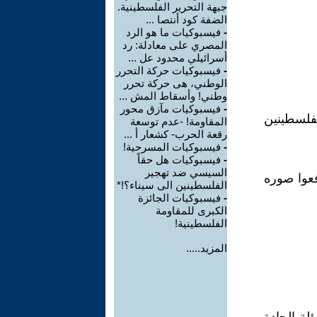
جبهة التحرير الفلسطينية.
الضفة كود أنتصا ...
-
فيسبوكيات ما هو الرد
المصري على معادلة: رد
أسرائيلي محدود عل ...
-
فيسبوكيات حركة التحرر
الوطني، هى حركة تحرر
وطني! وأسقاط المش ...
-
فيسبوكيات مآزق محور
للفلسطينين
المقاومة! -عدم توسعة
رقعة الحرب- كشعار أ ...
-
فيسبوكيات المسرحية!
-
فيسبوكيات هل حقاً
السيسي ضد تهجير
فعوا صوره
الفلسطينين الى سيناء؟!*
-
فيسبوكيات الجائزة
الكبرى للمقاومة
الفلسطينية!
المزيد.....