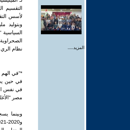
لـ"الميليش
التقسيم ال
لأسس التقس
وبتوليد م
السياسية "
الصحراوية 
المزيد.....
نظام الري 
*"في الهم 
في حين يحقق
في نفس الو
مصر "الأغلب