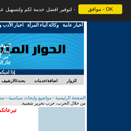
موافق - OK
لتوفير افضل خدمة لكم ولتسهيل عملي
أخبار عامة
-
وكالة أنباء المرأة
-
اخبار الأدب و
الموقع
يسارية
"من أج
حاز ال
إذا لديك
الزوار
اضافة/خدمات
بحث/الارشيف
الصفحة الرئيسية
-
مواضيع وابحاث سياسية
-
سعي
من خلال الحرب، حرب تحرير شعبية.
تبرعاتكم