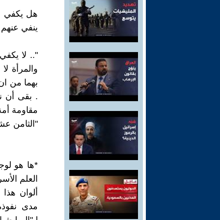
هل يكفي ان
ينفي عنهم ص
".. لا يكف
والمرأة لا
بهما من ان
. بقى أن ن
مقاومة أمة 
"الثامن عش
*ها هو لوج
العلم الأس
ألوان هذا 
مدى نفوذه