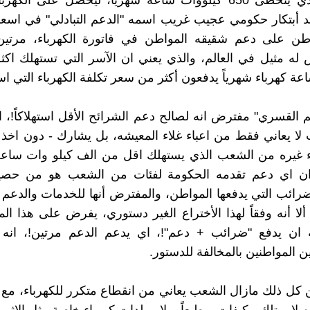
المنزلي الذي يتخطى 650 كيلووات ساعة شهرياً، ليحصل على الكه
جد أبتكار حكومي عجيب غريب اسمه "الدعم التبادلي" في اسعار
اطن على دعم شقيقه المواطن في فاتورة الكهرباء، مرتين؟.
ه مثيل في العالم، والذي يعني ان الآسر التي تستهلك اكث
عة كهرباء شهرياً يدفعون أكثر من سعر تكلفة الكهرباء التي است
م القسري" مفترض انه لصالح دعم الشرائح الأقل استهلاكاً!، 
ا يعاني فقط من اعباء غلاء المعيشه، بل يشارك - دون اخذ 
 غيره من الشعب الذي يستهلك اقل من الف كيلو وات ساعة ش
ن اي دعم تقدمه الحكومة لفئات من الشعب هو من حصي
رائب التي يدفعها المواطن، والمفترض أنها للخدمات والدعم
لا أنه وفقاً لهذا الأختراع الغير دستوري، يفرض على هذا ا
ة ان يدفع "ضرائب + دعم"!، اي يدعم الدعم مرتين!، انه 
ن المواطنين بالمخالفة للدستور.
 كل ذلك مازال الشعب يعاني من انقطاع متكرر للكهرباء، مع ان