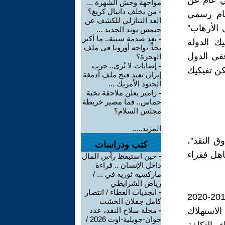
مي عام عن
مواجهة وحش الشهرة ...
-
من يخلف دانيال كريغ؟
عام رسمي
العد التنازلي للكشف عن
 الأرهاب"
جيمس بوند الجديد ...
-
بعد صدمة سبتة.. ما أكبر
ك الدولة
تحدٍّ يواجه أوروبا في ملف
ففي الدول
الهجرة؟
-
إصابات لا تُرى.. حرب
كن تفيكيك
إيران تعيد فتح ملف أدمغة
الجنود الأمريك ...
-
زامير يعلن ملاحقة نخبة
حماس.. فما مصير خريطة
مجلس السلام؟
المزيد.....
ق النقد"،
كتب ودراسات
هل فقراء
-
حين استيقظ رأس المال
داخل الإنسان .. قراءة
ماركسية ثورية في ... /
رياض الشرايطي
-
ابجديات العطاء / انتصار
وبينما يسجل بند دعم الكهرباء صفراً في الحساب الختامي لأعوام 2019-2020
كامل جفلان الخشت
 بالكامل عن الاستهلاك
-
مجلة سلاح النقد، عدد
جوان-جويلية-اوت 2026 /