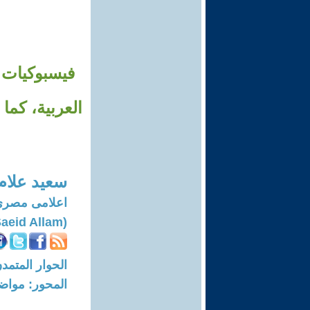
فيسبوكيات 
العربية، كما
سعيد علام
اعلامى مصرى
(Saeid Allam)
الحوار المتمدن-العدد: 7993 - 24
المحور: مواض