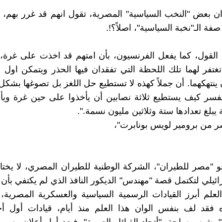
 بعض "النخب السياسية" المصرية، تقول انهم قد غرر بهم، 
فة الـ"نخبة السياسية"، اصلاً؟!.
ي القول، كما يفعل الفرنسيون، بأن امتهم قد اخذت على غرة، 
 تغتفر لهما تلك اللحظة التي تفقدان فيها الحذر ويتمكن اول 
 ينتهكهما. أن جملاً كهذه لا تستطيع حل اللغز بل تصوغها بشك
فسر كيف يستطيع ثلاثة نصابين أن يأخذوا على حين غرة ويأ
يبلغ تعدادها ستة وثلاثين مليون نسمة.".
ر من برومير لويس بونابرت"،
و "مصر للطيران"، الشركة الوطنية للطيران المصري، لا يختار 
رائيلي لتكتمل قصة "مهندس" الديكور النافذ الذي لم يكتفي بأ
العلم أبرز القيادات الرسمية السياسية والعسكرية المصرية، 
 فقد لف بنفس الوان هذا العلم منذ أيام، قيادات أول أج