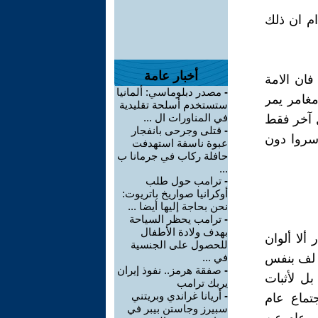
ام ان ذلك
أخبار عامة
فان الامة
-
مصدر دبلوماسي: ألمانيا
مغامر يمر
ستستخدم أسلحة تقليدية
في المناورات ال ...
ل آخر فقط
-
قتلى وجرحى بانفجار
سروا دون
عبوة ناسفة استهدفت
حافلة ركاب في جرمانا ب
...
-
ترامب حول طلب
أوكرانيا صواريخ باتريوت:
نحن بحاجة إليها أيضا ...
-
ترامب يحظر السياحة
بهدف ولادة الأطفال
ألا ألوان
للحصول على الجنسية
ن لف بنفس
في ...
-
صفقة هرمز.. نفوذ إيران
بل لأثبات
يربك ترامب
-
أريانا غراندي وبريتني
تماع عام
سبيرز وجاستن بيبر في