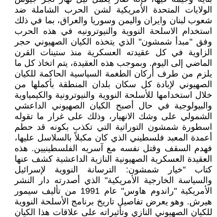
الولايات المتحدة الأمريكية لشن الحرب الشاملة ضد
شعوب لبنان وايران واليمن وسوريا والعراق، بما في ذلك
استخدام الاسلحة النووية والنيوترونيه في هذه الحرب
وفق "مبدأ شمشون" الذي يتخذه الكيان الصهيوني حجر
الزاوية في كل عقيدته العسكرية منذ ستينات القرن
الماضي إلى اليوم. وبموجب هذه العقيدة، يتم اتخاذ كل ما
يلزم من طرف أركان الطغمة السياسية الحاكمة للكيان
الصهيوني لإبادة كل سكان بلدان المنطقة بأكملها من
خلال استخدامها للأسلحة النووية والنيوترونية والكيمياوية
والبيولوجية في حال أصبح الكيان الصهيوني الداعشي
الشمولي على وشك الانهيار، وذلك على غرار ما تقوله
اسطورة شمشون التوراتية التي تكذب بكونه قد حطم
أعمدة المعبد فلسطيني الذي كان مكبلاً بالسلاسل عليها،
فهدم السقف وقتل نفسه مع آسريه الفلسطينيين. هذه
العقيدة العسكرية الصهيونية النازية الداعشية كشف عنها
كتاب "خيار شمشون: الترسانة النووية لإسرائيل
والسياسة الخارجية الأمريكية" الذي أصدرته دار النشر
الأمريكية "راندوم هاوس" عام 1991 من تأليف سيمور
هيرش. وهو يعرض تفاصيل تاريخ برنامج الأسلحة النووية
للكيان الصهيوني النازي وتأثيراته على علاقات هذا الكيان