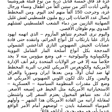
غزة قد فاق خمسة قنابل ذرية من نوع قنبلة هيروشيما
والتي أبادت أكثر من ستين ألفاً من أطفال ونساء ورجال
غزة، وجرحت 150 ألفاً منهم لحد اليوم. ومن المخطط
ايصال عدد الاصابات إلى ربع مليون فلسطيني لفش غليل
الصهاينة النازيين من دماء الشعب الفلسطيني لفشلهم
المدوي يوم طوفان الأقصى.
واليوم نرى المجرم نتنياهو المأزوم – الذي اتهمه ايهود
باراك علنا بارتكاب كل أنواع الجرائم، وانتقده حتى قادة
عصابات الجيش الصهيوني النازي الداعشي الشمولي
المدججة بكل أنواع أسلحة المار الشامل النووية
والكيمياوية والبيولوجية – في وضع ميؤوس منه لا يجد
خلاصاً منه إلا في جر الولايات المتحدة رغم أنف الإدارة
الأمريكية والكونغرس الأمريكي للحرب البرية المخطط
لها ضد لبنان أولاً، ومن بعدها ايران وسوريا والعراق
واليمن. وكل ذلك لكون اللوبي الصهيوني الأمريكي قد
وضع كل مقدرات المنظومة السياسية – العسكرية –
الاستخباراتية الأمريكية مثل الخيط في إصبعه الأصغر.
لذا، نجد نتنياهو المخبول يعتزم السفر إلى واشنطن
لمقابلة أرانبه من القادة الأمريكان هذا الشهر – وأولهم
المومياء المتصلبة بايدن – لوضعهم أمام الأمر الواقع
عندما يأمرهم وهو يجرجر أذاناهم قائلاً: