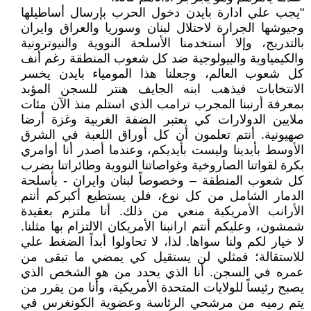
"يجب علي ادارة بايدن دخول الحرب بإرسال أساطيلها
وجيوشها الجرارة لاحتلال لبنان وسوريا والعراق وايران
بالتدريج، وإلا أستخدمنا الأسلحة النووية والنيوترونية
والكيمياوية والبيولوجية ضد كل شعوب المنطقة رغم أنف
كل شعوب العالم، وجعلنا هذا المومياء بايدن يخسر
الانتخابات فيذهب ابنه الجايف هنتر للسجن المؤبد
بمعرفة أرنبنا المجرب ترامب الذي استلم منذ الآن مئات
ملايين الدولارات كي يعتبر الضفة الغربية وغزة أرضا
صهيونية. أنتم تعلمون أن كل أوراق اللعبة في الشرق
الأوسط بأيدينا وليست بأيديكم، وعندما أصدر أنا أوامري
بكرة لقواتنا الصاروخية وغواصاتنا النووية وطائراتنا بضرب
كل شعوب المنطقة – وخصوصاً لبنان وايران - بأسلحة
الدمار الشامل من كل نوع، فلن يستطيع أكبركم أنتم
الأرانب الأمريكية منعي من ذلك. أنا ملتزم بعقيدة
شمشون، وعليكم أنتم ارانبنا الأمريكان الالتزام بها مثلنا.
لا خيار لكم ولنا سواها. لذا، لا تحاولوا أبداً الضغط علي
للاستقالة؛ فمثلي لن يستقيل كي يمضي ما تبقى من
عمره في السجن. أنا الذي يحدد من هو الشخص الذي
يصبح رئيساً للولايات المتحدة الأمريكية، وأنا من يقرر من
يتم رميه من مرشحي الرئاسة وعضوية الكونغرس في