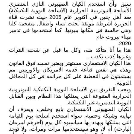
سبق وأن استخدم الكيان الصهيوني النازي العنصري
الأسلحة النيوترينية الحرارية (الاسلحة النووية التكتيكية)
ضد أهل جنين في اكتوبر عام 2005 حيث نشرت قناة
الجزيرة اشرطة موثقة لجثث نساء واطفال متفحمة كليا
وهي جالسة في مكانها ببيوتها. كما استخدمها في تدمير
ميناء بيروت عام
2020.
هذا ما أنا متأكد منه، وكل ما قيل عن شحنة النترات
وغيرها كذب بكذب..
هذا الكيان الاستعماري مستهتر ويعتبر نفسه فوق القانون
وهذه هي نفس قناعة خدمه الامريكان والاوربيين مم
يستميتون في التغطية على كل جرائمه في كل المحافل
الدولية.
ويجب التفريق بين الاسلحة النووية التكتيكية النيونرونية
الحرارية المتنوعة التي يمتلكها هذا النظام وبين القنابل
النووية التدميرية غير التكتيكية.
الكيان الصهيوني الاستعماري بايع وخلص، ويعرف أن
نهايته وشيكة وحتمية، سواء استخدم اسلحة يوم القيامة
التي يمتلكها ويهدد بها سياسيوه كل يوم (أخرهم ليبرمان
البارحة) أم لا، وهو سيستخدمها مرات ومرات، ولا توجد