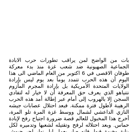
بات من الواضح لمن يراقب تطورات حرب الابادة
الجماعية الصهيونية ضد شعب غزة منذ بدء معركة
طوفان الاقصى في 6 اكتوبر من العام الماضي الى هذا
اليوم أن هذه الحرب تتمدد يوماً بعد يوم ليس بإرادة
الولايات المتحدة الأمريكية بل بإرادة المجرم المأزوم
نتنياهو الذي يعرف حق المعرفة أن لا خيار له لتفادي
السجن إلا بالهروب إلى أمام عبر إطالة أمد هذه الحرب
الرهيبة لأطول فترة ممكنة. فبعد احتلال عصابات جيشه
النازي الداعشي لشمال ووسط غزة المرة تلو المرة،
أخرج هذا المخبول للعالم قصة ضرورة اجتياح رفح لإبادة
حماس. وبعد احتلاله لرفح وتقتيله لشعبها وتدميره لكل
بناية وخيمة فيها، فإنه صار يعمل ليل نهار لجر جيوش