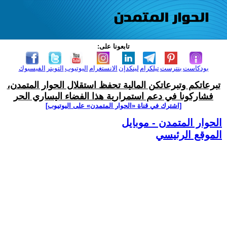
تابعونا على:
بودكاست
بنترست
تيلكرام
لينكدإن
الانستغرام
اليوتيوب
التويتر
الفيسبوك
تبرعاتكم وتبرعاتكن المالية تحفظ استقلال الحوار المتمدن،
فشاركونا في دعم استمرارية هذا الفضاء اليساري الحر
[اشترك في قناة ‫«الحوار المتمدن» على اليوتيوب]
الحوار المتمدن - موبايل
الموقع الرئيسي