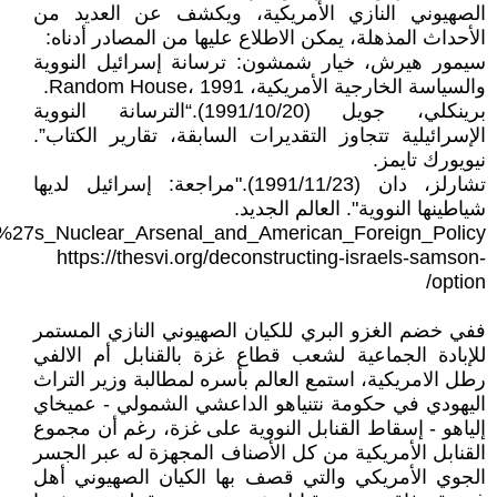
الصهيوني النازي الأمريكية، ويكشف عن العديد من
الأحداث المذهلة، يمكن الاطلاع عليها من المصادر أدناه:
سيمور هيرش، خيار شمشون: ترسانة إسرائيل النووية
والسياسة الخارجية الأمريكية، Random House، 1991.
برينكلي، جويل (1991/10/20).“الترسانة النووية
الإسرائيلية تتجاوز التقديرات السابقة، تقارير الكتاب”.
نيويورك تايمز.
تشارلز، دان (1991/11/23)."مراجعة: إسرائيل لديها
شياطينها النووية". العالم الجديد.
ael%27s_Nuclear_Arsenal_and_American_Foreign_Policy
https://thesvi.org/deconstructing-israels-samson-
option/
ففي خضم الغزو البري للكيان الصهيوني النازي المستمر
للإبادة الجماعية لشعب قطاع غزة بالقنابل أم الالفي
رطل الامريكية، استمع العالم بأسره لمطالبة وزير التراث
اليهودي في حكومة نتنياهو الداعشي الشمولي - عميخاي
إلياهو - إسقاط القنابل النووية على غزة، رغم أن مجموع
القنابل الأمريكية من كل الأصناف المجهزة له عبر الجسر
الجوي الأمريكي والتي قصف بها الكيان الصهيوني أهل