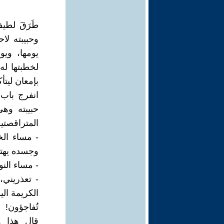
طَرَقَ لطيف
وحبيبته لا
يومها، وي
لخطبتها له 
بإمعان ليت
انفرج باب 
حبيبته وهي
المتراقصتي
- مساء الخ
وجسده يهتز 
- مساء النو
- تعذريني،
الكريمة ال
تُفاجؤون!
قال هذا و