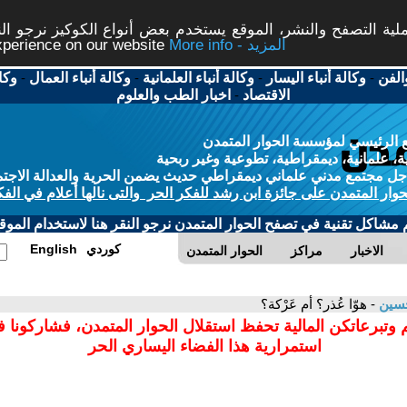
ة التصفح والنشر، الموقع يستخدم بعض أنواع الكوكيز نرجو النق
More info - المزيد
experience on our website
الفن
-
وكالة أنباء اليسار
-
وكالة أنباء العلمانية
-
وكالة أنباء العمال
-
وكا
الاقتصاد
-
اخبار الطب والعلوم
 الرئيسي لمؤسسة الحوار المتمدن
، علمانية، ديمقراطية، تطوعية وغير ربحية
ل مجتمع مدني علماني ديمقراطي حديث يضمن الحرية والعدالة الاجتم
حوار المتمدن على جائزة ابن رشد للفكر الحر والتى نالها أعلام في الفك
م مشاكل تقنية في تصفح الحوار المتمدن نرجو النقر هنا لاستخدام الموقع
كوردي
English
الاخبار
مراكز
الحوار المتمدن
حسين
- هوّا عُذر؟ أم عَرْكة؟
 وتبرعاتكن المالية تحفظ استقلال الحوار المتمدن، فشاركونا 
استمرارية هذا الفضاء اليساري الحر