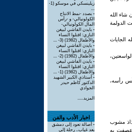
زيلينسكي في موسكو (1-
...
-
بصدد -نمط الانتاج
ن شاء الله
الكولونيالي- و -رأس
ت الدولمة
المال الكولونيالي-
-
بايدن الفاشي لبيغن
النازي: اقتلوا النساء
 الجايات
والأطفال (1982) (3- ...
-
بايدن الفاشي لبيغن
النازي: اقتلوا النساء
لواسعتين،
والأطفال (1982) (2- ...
-
بايدن الفاشي لبيغن
النازي: اقتلوا النساء
والأطفال (1982) (1- ...
-
أستاذي الكبير الشهيد
كّس رأسه،
الدكتور كاظم حيدر
الجوادي
المزيد.....
اخبار الأدب والفن
ع لطيف - بالتذاذ مشوب
-
أصالة تعود إلى دمشق
بعد غياب.. رحلة إلى
ي عصفت به