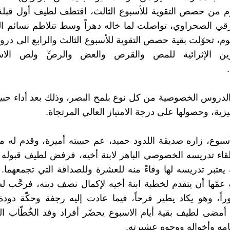
م من حصص التقوية للأسبوع الثالث، اقتطف لطيف أول قبلة 
قي الصحراوي، تواصلت لما خاله دهراً وسط تتلاطم نسائم الب
يوم، تحوّلت بقية حصص التقوية للأسبوع الثالث والرابع الى در
ين الإثرائية للمص والقرص والعض والرصِّ ولص الاس
الدروس الخصوصية من كل نوع بلمح البصر، وذلك بعد أداء حبيب
ليزية، وحصولها على درجة الامتياز العالي المرتجاة.
بوع، زاره صديقة اللدود حميد، عم حبيبته أميرة، وقدم له مبلغ
قاء تدريسه الخصوصي الباهر لابنة أخيه، فرفض لطيف قبوله رفض
نه يعتبر تدريسه لها وفاءً منه للعشرة وللصداقة التي تجمعهما.
 عمّها أن يتقدم لخطبة ابنة أخيه لإكمال نصف دينه، فرحَّب 
راً، وهو يكاد يطير فرحاً، فيما عادت إليه رجفة وحكّة دودة ا
أمضى لطيف بقية أيام الاسبوع يحضّر أفراد وفد الخُطّاب 
امه وأخواله ووجوه عشيرته.