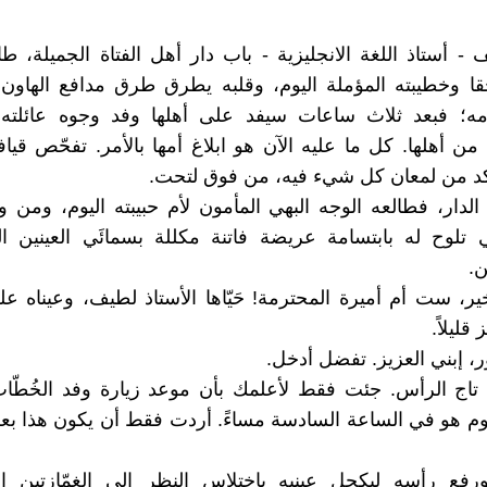
 - أستاذ اللغة الانجليزية - باب دار أهل الفتاة الجميلة، طال
حقا وخطيبته المؤملة اليوم، وقلبه يطرق طرق مدافع الهاون:
ومه؛ فبعد ثلاث ساعات سيفد على أهلها وفد وجوه عائلته
من أهلها. كل ما عليه الآن هو ابلاغ أمها بالأمر. تفحّص قياف
أكد من لمعان كل شيء فيه، من فوق لتحت.
الدار، فطالعه الوجه البهي المأمون لأم حبيبته اليوم، ومن و
 تلوح له بابتسامة عريضة فاتنة مكللة بسمائَي العينين ال
ن.
ير، ست أم أميرة المحترمة! حَيّاها الأستاذ لطيف، وعيناه ع
قليلاً.
ر، إبني العزيز. تفضل أدخل.
 تاج الرأس. جئت فقط لأعلمك بأن موعد زيارة وفد الخُطّاب
يوم هو في الساعة السادسة مساءً. أردت فقط أن يكون هذا بع
رفع رأسه ليكحل عينيه باختلاس النظر إلى الغمّازتين ال