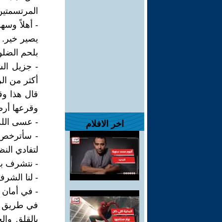
المرتسمتين
- أهلاً وسه
يصير خير. 
بلحم الضلو
- جزيل الش
أكثر من ال
قال هذا وق
وقرعها أرض
- عسى الله
اخر الافلام
- سأترخص ا
لتفادي النظ
- نتشرف ب
- لنا الشرف
- في أمان ا
بالقلق وال