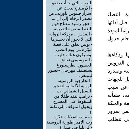
البيوت التي خبأت طفو ...
-
الإرميتاج يبحث عن
أسرار فينوس تاوريد.. من
ة - اعطاء
مصدر الرخام إلى أل ...
قبل أدائها
-
حجر رشيد مفتاح فهم
اللغة المصرية القديمة
ماً لمودة
-
القدس... معركة الرواية
حام جدول
التي لا يجوز أن نخسرها
-
بوتين يعلق على قصة
مؤثرة من يوم النصر:
 وذكاءها
-وسيكون هناك حليب-
-
الموسيقى تعانق
ن الدروس
الجسور.. بطرسبورغ
تستضيف مهرجان -جسور
سه وصدره
لينينغر ...
يل للجهات
-
الخارجية الروسية:
الرواية الألمانية لتفجير
ة عن سبب
-السيل الشمالي- ت ...
ده، طمأنه
-
ترامب ينقذ طفلا من
السقوط على المسرح
فة والحكة
ويحول الموقف إلى نكتة
ختفي بمرور
ع ...
-
خمسة انقلابات غيّرت
لتي تتطلب
وجه الإمبراطورية الروسية
-
كاريليا في صدارة