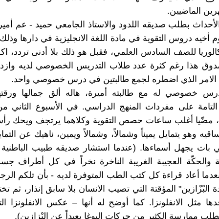
ين الماضيين.
لأحداث بطلب صديقه اللدود والاستاذ الجامعي حميد - عم أمير
م أخيه دروس التقوية في مادة اللغة الانجليزية في دارها وذلك 
الوريا للصف السادس العلمي، فقبل هو ذلك بلا أدنى تردد، اكرا
دوق هذا رغم كثرة عدد طلاب التدريس الخصوصي لديه وازد
 الامر الذي اضطره لجمع طالبتين في درس خصوصي واحد.
س خصوصي له مع طالبته أميرة، هاله ألق جمالها ورقتها
التامة على مفردات المنهج الدراسي. في الأسبوع الثاني م
 مضّيا أغلب ساعات حصص التقوية وكلاهما يرتجف ويحك رأ
ه وهو يتمايل يميناً وشمالاً، وشمالاً ويمين، ناهيك عن التما
تي بات يجهل أسماءها. (عندما استشار صديقه طبيب الباطني
 والحكّة العجيبة الغريبة الناخرة نخراً في كل أطراف جس
عدما أعاد قراءة كل كتب الطب المتوفرة لديه - بأن تلكم الرج
ة البْزْازين" المؤقتة التي تصيب الانسان بلا سابق إنذار، ثم ت
ها مثل الانفلونزا. كما أوضح له أنها – عكس الانفلونزا ا
طلب ممارسة الكثير من حركات اليوغا بعيداً عن البْزازين).