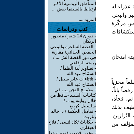
المناطق الروسية الأكثر
عذراء له
ارتباطا بالسينما بفض ...
ر والبحر.
المزيد.....
وس مركّزة
كتب ودراسات
تكشافات
-
ديوان 24 شعر / منصور
الريكان
-
القصة الشاعرة والوعي
الجمعي الحداثي/ مقاربة
ته امتحان
في دور القصة الش ... /
ربيحة الرفاعي
-
تصاوير لية الظمأ /
السمّاح عبد الله
-
ثلاثاءات عابر سبيل /
اً مجزياً
السمّاح عبد الله
-
ملامــح التجريــب في
اً باتاً،
كتابـات السيـد حـافظ من
 ثم، فجأة،
خلال روايته يو ... /
سلسبيل كريبع
لطيف بذلك
-
قناديل الحكمة / د. خالد
لبْزازين.
زغريت
-
حكاياتْ تَكاد تُنسى / فلاح
المؤلف من
العيفاري
-
وعي ـ قصص قصيرة جدا