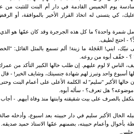
ادسة يوم الخميس القادمة في دار أم البنت للتثبت من عمر
عليك، كي يتسنى له اتخاذ القرار الأخير بالموافقة، أو الرف
مل شمرة واحدة؟ ما كل هذه الجرجرة وقد كان عمّها هو الذ
ً؟ - احتج لطيف.
نبيّك، ابني! العًجَلة ما زينة! ألم تسمع بالمثل القائل: "الخ
" ؟ - خفّف أبوه من روعه.
ف، الناس لا لوم عليهم. إن طلب خالها الكبير التأكد من عم
ا أسبوع واحد وتبرز لهم شهادة جنسيتك، وشايف الخير! - قال ل
 خالها الأكبر "سليم" له الكلمة الأعلى على أعمام البنت وحتى
ا موضوعه؟ هل تعرف؟ - سأله أبوه.
متكفل بالصرف على بيت شقيقته وابنتها منذ وفاة أبيهم. - أجاب
بله الخال الأكبر سليم في دار حبيبته بعد اسبوع، وأدخله صال
ة بأخوال وأعمام حبيبته، بضمنهم عمّها الاستاذ حميد صديقه.
 جلس.