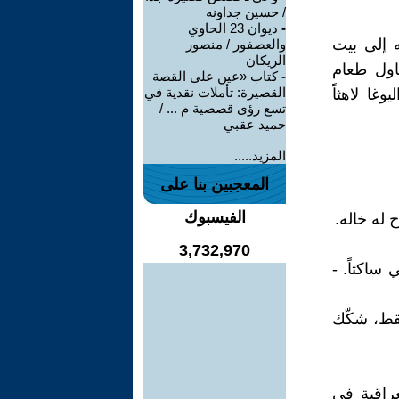
/ حسين جداونه
-
ديوان 23 الحاوي
 إلى بيت
والعصفور / منصور
الريكان
اول طعام
-
كتاب «عين على القصة
القصيرة: تأملات نقدية في
غا لاهثاً
تسع رؤى قصصية م ... /
حميد عقبي
المزيد.....
المعجبين بنا على
الفيسبوك
 له خاله.
3,732,970
 ساكتاً. -
! ولما قلنا له بأن عمرك هو 27 سنة فقط، شكّك
راقية في