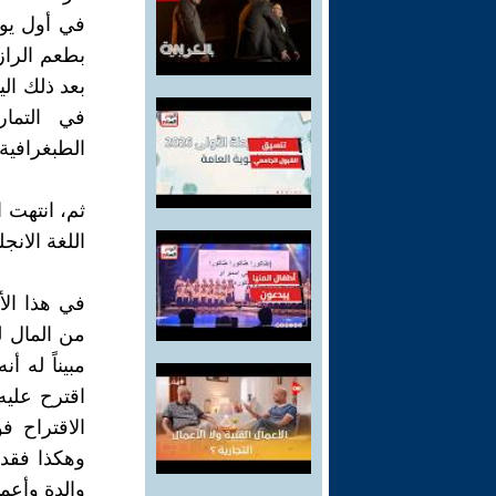
في أول يو
بطعم الراز
بعد ذلك ال
في التمار
الطبغرافية.
ثم، انتهت 
اللغة الانج
في هذا الأس
من المال ل
مبيناً له أ
اقترح عليه
الاقتراح فو
وهكذا فقد 
والدة وأعم