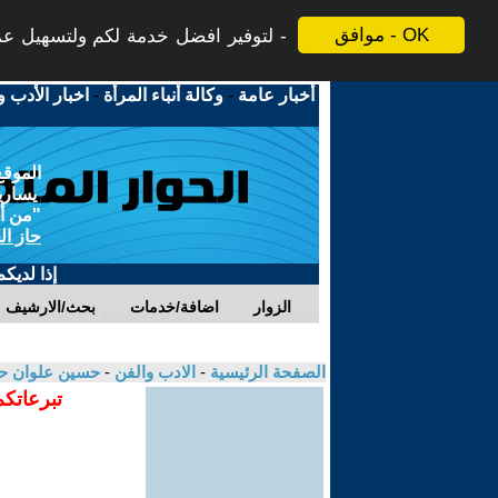
موافق - OK
لتوفير افضل خدمة لكم ولتسهيل عملي
أخبار عامة
-
وكالة أنباء المرأة
-
اخبار الأدب و
الموقع
يسارية
"من أج
حاز ال
إذا لديك
الزوار
اضافة/خدمات
بحث/الارشيف
الصفحة الرئيسية
-
الادب والفن
-
حسين علوان 
تبرعاتكم