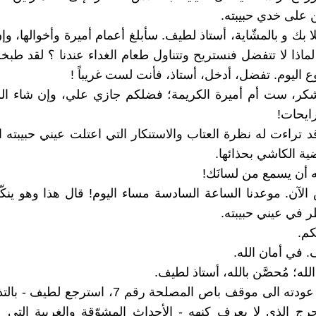
 على خدي حبيبته.
لا بك و بالمشّاية، أستاذ لطيف. سأبلغ أعمام أميرة وأخوالها، وإ
لماذا لا تتفضل فنستريح وتتناول طعام الغداء عندنا ؟ لقد طبخ
ع اليوم. تفضل، أدخل، أستاذ، فأنت لست غريباً !
كر، ست أم أميرة الكريمة؛ فضلكم جازي علي، وإن شاء الله
رايحات!
د تراءت له نظرة العتاب والاستنكار التي اعتلت عيني حبيبته ا
ية الكاشي بحذائها.
 أن يسمع من لسانَك!
لآن. موعدنا الساعة السادسة مساء اليوم! قال هذا وهو ين
ر في عيني حبيبته.
كم.
. في أمان الله.
لله؛ مُحصَّن بالله، أستاذ لطيف.
في طريق عودته الى موقف باص المصلحة رقم 7، استرج
حرج الذي لا يعرف كنهه - الأحداث المشوّقة والغريبة الت