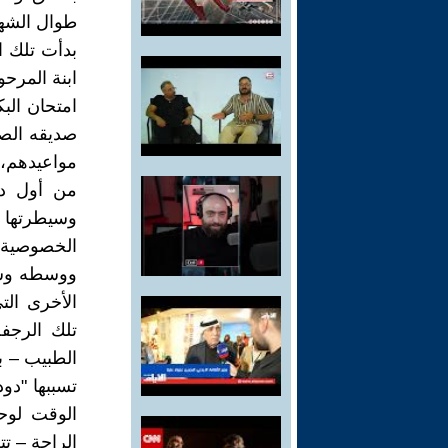
طوال الشهر
بدأت تلك ا
ابنة المرحو
امتحان البك
صديقه الص
مواعيدهم،
من أول در
وسيطرتها 
الخصوصية،
ووسطه وساقي
الأخرى ال
تلك الرجفة
الطبيب – ب
تسببها "دود
الوقت لوحد
الراحة – تت