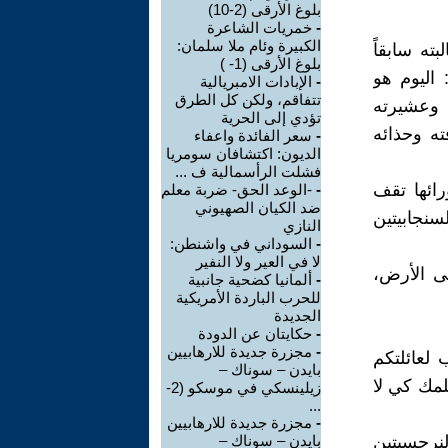
بلوغ الأرقى (2-10)
-
خمريات الشاعرة
الكبيرة وئام ملا سلمان:
بته سابقاً
بلوغ الأرقى (1- )
 اليوم هو
-
الإبادات الامبريالية
تتفاقم، ولكن كل الطرق
 وعشيرته
تؤدي إلى الحرية
ته وحذائه
-
سعر الفائدة واعفاء
الديون: اكتشافان سومريا
فشلت الرأسمالية ف ...
رائها تقف
-
-الوعد الحق- ضربة معلم
ضد الكيان الصهيوني
سنجابيتين
النازي
-
السوداني في واشنطن:
لا في العير ولا النفير
لى الأرض،
-
ألمانيا كضحية جانبية
للحرب الباردة الأمريكية
الجديدة
-
حكايتان عن الدودة
-
مجزرة جديدة للارهابيين
 لعائلتكم
بايدن – سوناك –
لمك كي لا
زيلينسكي في موسكو (2-
...
-
مجزرة جديدة للارهابيين
نرجسيتين
بايدن – سوناك –