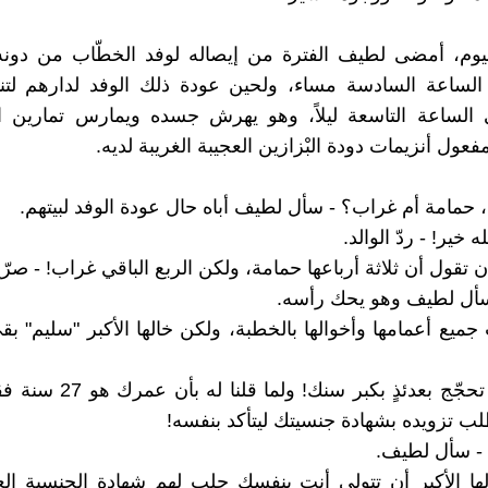
يوم، أمضى لطيف الفترة من إيصاله لوفد الخطّاب من دونه
 الساعة السادسة مساء، ولحين عودة ذلك الوفد لدارهم لتن
الساعة التاسعة ليلاً، وهو يهرش جسده ويمارس تمارين اليو
عول أنزيمات دودة البْزازين العجيبة الغريبة لديه.
ي، حمامة أم غراب؟ - سأل لطيف أباه حال عودة الوفد لبيتهم.
ه خير! - ردّ الوالد.
 تقول أن ثلاثة أرباعها حمامة، ولكن الربع الباقي غراب! - صرّح
سأل لطيف وهو يحك رأسه.
جميع أعمامها وأخوالها بالخطبة، ولكن خالها الأكبر "سليم" بقي
- نعم! كما تحجّج بعدئذٍ بكبر سنك
طلب تزويده بشهادة جنسيتك ليتأكد بنفسه!
؟ - سأل لطيف.
ا الأكبر أن تتولى أنت بنفسك جلب لهم شهادة الجنسية الع