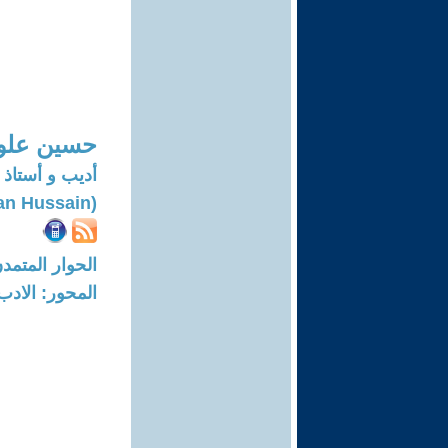
حسين علو
أديب و أستاذ
(Hussain Alwan Hussain)
الحوار المتمدن-العدد: 7983 - 24
المحور: الادب