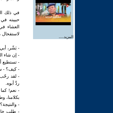
في ذلك ال
حبيبته في
العشاء في 
لاستفحال مف
المزيد.....
- بَشّر، أب
- إن شاء الل
- تستطيع أن
- كيف؟ - 
- لقد رحّب 
ردَّ أبوه.
بكلامنا، و
- والنتيجة
- طلب خاله