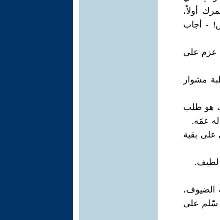
ك أولاً،
ض! - أجاب
ي عزم على
طبة مشوار
رك هو طلب
ه عمّه.
 على بقية
 لطيف.
ة الضيوف،
 سّلم على