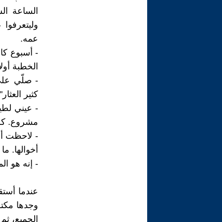
الساعة الس
وليتعرفوا 
عمه.
- أسبوع كا
الخطبة أولا
- صلّي على 
كثير العثار
- عيني لطي
مشروع. كله
- لاحظت أن
أخوالها. م
- إنه هو ال
عندما أستق
وجدها مكتظ
الجميع، ثم