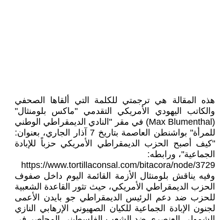
هذه المقالة هي ترجمتي للكلمة التي ألقاها الصحفي
والكاتب اليهودي الأمريكي التقدمي "ماكس بلومنثال"
(Max Blumenthal) في مقر "النادي الديمقراطي الوطني
للمرأة" بواشنطن العاصمة بتاريخ 7 آذار الجاري، بعنوان:
"كيف أصبح الحزب الديمقراطي الأمريكي حزباً للإبادة
الجماعية"، ورابطه:
https://www.tortillaconsal.com/bitacora/node/3729
وفيه يناقش بلومنثال الأزمة القائمة اليوم داخل صفوف
الحزب الديمقراطي الأمريكي، حيث تثور القاعدة الشعبية
للحزب ضد دعم الرئيس الديمقراطي جو بايدن الأعمى
لجنون الإبادة الجماعية للكيان الصهيوني الإرهابي النازي
الشمولي العنصري ضد الشعب الفلسطيني المحاصر في