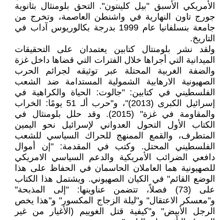
الأمريكي الأسبق "بيل كلينتون". التحق بلومنثال بثانوية
جورج تاون النهارية في واشنطن العاصمة، وتخرج من
جامعة بنسلفانيا عام 1999 بدرجة بكالوريوس آداب في
التاريخ.
ولقد نشر بلومنتال كتابين يعتمدان على التحقيقات
الميدانية التي أجراها خلال الفترات التي قضاها داخل غزة
والضفة الغربية المحتلة عبر توثيقه لجرائم الحرب
الصهيونية الارهابية الشمولية المستدامة ضد الشعب
الفلسطيني في كتابين: "جالوت: الحياة والكراهية في
إسرائيل الكبرى (2013)"، و"حرب ألـ 51 يومًا: الخراب
والمقاومة في غزة" (2015). وقد حلل بلومنثال في
الكتاب الأول التحول العدواني لإسرائيل نحو اليمين
المتطرف، والقمع الممنهج للحراك السياسي للشعب
الفلسطيني المحتل. وكتب في المقدمة: "إن أموال
دافعي الضرائب الأمريكية والدعم السياسي الامريكي
للصهيونية هما العاملان الحاسمان في الحفاظ على هذا
الوضع القائم" في الكيان الصهيوني. ويشتمل هذا الكتاب
على (73) فصلاً، تتضمن عناوينها: "إلى المذبحة"
و"معسكر الاعتقال" و"ليلة الزجاج المكسور" و"هذا يخص
الرجل الأبيض" و"كيفية قتل الغوييم (الأغيار من غير