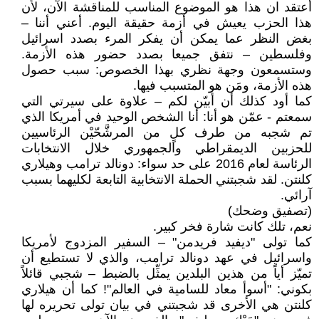
أعتقد ان هذا هو الموضوع المناسب للمناقشة الآن، لأن
هذا الحزب يعيش في أزمة حقيقة اليوم. أعني أننا –
بغض النظر عما يمكن أن يفكر المرء بصدد اسرائيل
وفلسطين – نتفق جميعا بصدد حضور هذه الأزمة.
وستسمعون وجهة نظري بهذا الخصوص: سبب حصول
هذه الأزمة، ومَن هو المتسبب فيها.
كما أود كذلك أن أبيّن لكم – علاوة على سيرتي التي
سمعتم - عمّن هو أنا: أنا الشخص الوحيد في أمريكا الذي
تم شجبه من طرف كلٍ من المرشَّحّيْن الرئاسيين
للحزبين الديمقراطي والجمهوري خلال الانتخابات
الرئاسة لعام 2016 على حد سواء: دونالد ترامب وهيلاري
كلنتن. لقد شجبتني الحملة الانتخابية التابعة لكليهما بسبب
آرائي.
(تصفيق وضحك)
نعم، تلك كانت شارة فخر كبير.
كما تولى "ديفيد فريدمن" – السفير المزدوج لأمريكا
واسرائيل في عهد دونالد ترامب، والذي لا تستطيع أن
تميّز أياً من هذين البلدين يمثِّل بالضبط – شجبي قائلاً
بكوني: "أسوأ معاد للسامية في العالم"! كما أن هيلاري
كلنتن هي الأخرى قد شجبتني في بيان تولى تحريره لها