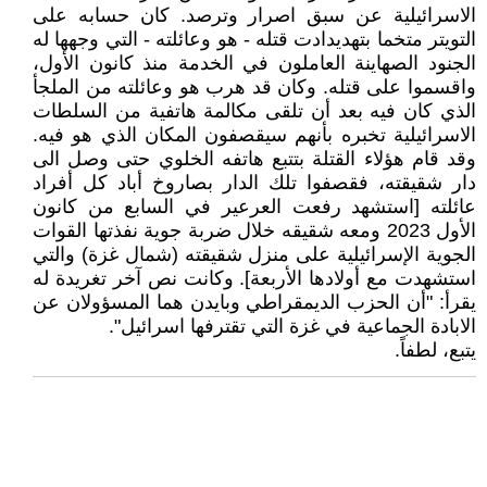
الاسرائيلية عن سبق اصرار وترصد. كان حسابه على
التويتر متخما بتهديدادت قتله - هو وعائلته - التي وجهها له
الجنود الصهاينة العاملون في الخدمة منذ كانون الأول،
واقسموا على قتله. وكان قد هرب هو وعائلته من الملجأ
الذي كان فيه بعد أن تلقى مكالمة هاتفية من السلطات
الاسرائيلية تخبره بأنهم سيقصفون المكان الذي هو فيه.
وقد قام هؤلاء القتلة بتتبع هاتفه الخلوي حتى وصل الى
دار شقيقته، فقصفوا تلك الدار بصاروخ أباد كل أفراد
عائلته [استشهد رفعت العرعير في السابع من كانون
الأول 2023 ومعه شقيقه خلال ضربة جوية نفذتها القوات
الجوية الإسرائيلية على منزل شقيقته (شمال غزة) والتي
استشهدت مع أولادها الأربعة]. وكانت نص آخر تغريدة له
يقرأ: "أن الحزب الديمقراطي وبايدن هما المسؤولان عن
الابادة الجماعية في غزة التي تقترفها اسرائيل".
يتبع، لطفاً.