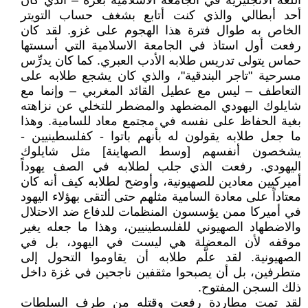
اللغة الانجليزية في الجامعة الاسلامية بغزة – الذي كان
أحد أبطالي والذي كنت أتابع بشغف حساب التويتر
الخاص به طوال فترة هذا الهجوم على غزو. لقد كان
رفعت أول استاذ في الجامعة الاسلامية التي أسستها
حماس يتولى تدريس طلابه الأدب العبري. كما كان يدرِّس
مسرحية "تاجر البندقية"، والذي كان يشجع طلابه على
التعاطف – ليس مع عطيل القائد المغربي – وإنما مع
شايلوك اليهودي المضطهد والمضطر للتخلي عن نزاهته
بغية الحفاظ على نفسه في مجتمع معاد للسامية. وهذا
ما جعل طلابه يقولون له بأنهم باتوا - كفلسطينيين -
يشخصون أنفسهم [وسط الصهاينة] مثل شايلوك
اليهودي. رفعت الذي جلب لطلابه في الصف يهوداً
أميركيين معادين للصهيونية، وأوضح لطلابه كيف أنه كان
معتاداً على معادة السامية مثلهم حتى ألتقى بهؤلاء اليهود
في أميركا ممن يؤسسون المنظمات للدفاع ضد الاحتلال
والاضطهاد الصهيوني للفلسطينيين، وهذا ما جعله يغير
موقفه لأن المعضلة هي ليست في اليهود، بل في
الصهيونية. لقد علَّم طلابه أن يقاوموا التحول إلى
متطرفين، بل أن يصبحوا مثقفين ناجحين في غزة داخل
ذلك السجن المفتوح.
لقد تمت مطاردة رفعت وقتله من طرف السلطات