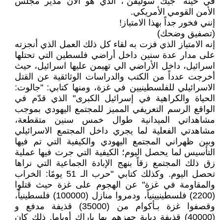
في حينه "جَيْك سوليفن"، الذي هو الآن مدير مجلس
الأمن القومي الأمريكي.
إنني فخور جداً بهذا الامتياز!
(تصفيق وضحك)
إنه الامتياز الذي فزت به لقاء كل ذلك العمل الذي أنجزته
على مدار عدة سنين داخل أراضي فلسطين التي تحتلها
اسرائيل، داخل الأراضي الي تهيمن عليها اسرائيل، حيث
أخرجت عدداً من الكتب والدراسات الوثائقية عن القتل
الاسرائيلي للفلسطينيين في غزة، ومنها كتابي: "جالوت:
الحياة والكراهية في إسرائيل الكبرى" الذي قدّم في
الواقع الرسم التعريفي المميز للمجتمع اليهودي بموجب
مشاهداتي الميدانية طوال خمس سنين متقطعة،
مشاهدتي الفعلية لما يجري داخل المجتمع الاسرائيلي
وبين ظهراني المجتمع اليهودي والكيفية التي تم فيها
التأسيس لما يحصل اليوم؛ الكيفية التي جرت فيها عملية
زق ذلك المجتمع زقاً بنهج الإبادة الجماعية التي نراها
تحصل اليوم. وكذلك كتابي "حرب الـ 51 يومًا: الخراب
والمقاومة في غزة" عن الهجوم على غزة حيث قتلوا
(2200) فلسطينيينياً، ودمروا منازل (100000) فلسطينياً،
وقصفوا غزة بـأكوام من (35000) قذيفة مدفع و
(40000) قذيفة دبابة جهزهم بها باراك أوباما. ذلك كان