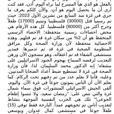
بالفعل هو الذي هيأ المسرح لما نراه اليوم. أذن، فقد كنت
أرى أن ما يحصل اليوم هو آتٍ. والآن كلكم يعرف ما
جري في غزة منذ السابع من تشرين الأول 2023: حيث
تم رسمياً قتل (30000) فلسطينيا وتيتيم (17000) طفلاً
وجرح أكثر من (80000) فلسطينيا. كل هذه الأرقام هي
محض احصاءات رسمية متحفظة؛ الاحصاء الرسمي
المتحفظ هو أن 2% من سكان غزة قد تم قتلهم. وهذه
الاحصائية متحفظة لأن وزارة الصحة وكل مرافق
المنظومة الصحية في غزة قد تم تدميرها. فمدير
مستشفى الشفاء قد تم اعتقاله، وهو مسجون الآن ورهن
التعذيب لرفضه السماح بهجوم الجنود الاسرائيليين على
مشفاه؛ إنه الدكتور محمد السليمان. لذا، فأن وزارة
الصحة في غزة لا تستطيع ضبط أعداد الضحايا المدنيين.
وعليه، فأننا لا نعلم عدد من تم دفنهم تحت الركام. كما
نعلم الأن أن الناس يموتون جوعاً في غزة الآن. واليوم،
ألقى الجيش الاسرائيلي المنشورات فوق سماء شمال
غزة والتي تنص على: "رمضان سعيد، ولا تنسوا إطعام
الجوعى!" تلك هي الحرب النفسية الموجهة بنشاط
لتعذيب أناس تم تجويعهم عمداً. البارحة فقط توفي (15)
طفلاً جوعاً في مستشفى كمال عدوان. وبوسعي