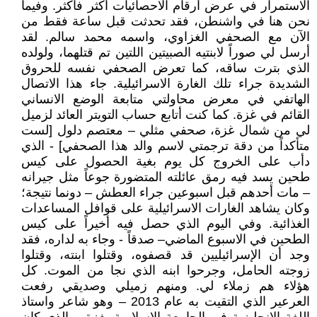
الاستمرار في عرض أرقام الاحصائيات أكثر فأكثر. وفيما
نحن هنا في واشنطن، فقد تحدثت قبل ساعة فقط من
الآن مع الصحفي الغزاوي، واسمه محمد سالم. لقد
أرسل لي صوراً لابنتيه الصبيتين اللتين تم قتلهما، ولولده
الذي بترت ساقه، كما تعرض الصحفي نفسه للحروق
الشديدة جراء تلك الغارة الاسرائيلية. جاء هذا الاتصال
الهاتفي في معرض محاولتي متابعة الوضع الانساني
القائم في غزة. كما كنت أتابع حساب التويتر العائد لزميل
لي من شمال غزة، صحفي مثلي – معتصم دلول [لست
متأكداً من دقة ترجمتي لاسم والد هذا الصحفي] - الذي
دأب على الخروج كل يوم بغية الحصول على كيس
طحين يسد فيه رمق عائلته المتضورة جوعاً مثل جيرانه
– مات أحدهم قبل اسبوعين جراء العطش – دونما نتيجة؛
وكان يشاهد الغارات الاسرائيلية على قوافل المساعدات
الغذائية. وفي اليوم الذي حصل فيه أخيراً على كيس
الطحين في الاسبوع الماضي– صدقاً - وجاء به لداره، فقد
وجد أن الإسرائيليين قد قصفوه، وقتلوا ابنته، وقتلوا
زوجته الحامل، وجرحوا ابنه الذي نجا من الموت. كل
هؤلاء هم زملاء لي. ومنهم زميلي وصديقي رفعت
العرعير الذي التقيت به عام 2013 – وهو شاعر واستاذ