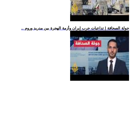
.. جولة الصحافة | تداعيات حرب إيران وأزمة الهجرة بين مدريد وروم