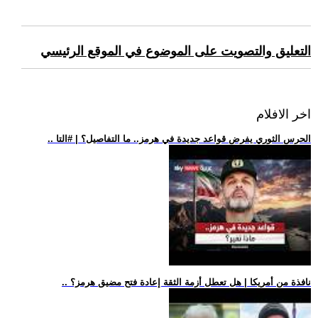
التعليق والتصويت على الموضوع في الموقع الرئيسي
اخر الافلام
.. الحرس الثوري يفرض قواعد جديدة في هرمز.. ما التفاصيل؟ | #التا
.. نافذة من أمريكا | هل تعطل أزمة الثقة إعادة فتح مضيق هرمز؟