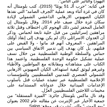
اليهود) والتأثير على الناس".
في كتابه: "حرب ألـ 51 يومًا" (2015)، كتب بلومنثال أنه
كان في غزة أثناء وبعد عملية "الجرف الصامد" التي نفذها
الكيان الصهيوني الارهابي الداعشي الشمولي لإبادة
سكان غزة خلال صيف عام 2014. وقال بلومنثال إن
العامل المحفز لشن ذلك الهجوم كان اختطاف وقتل ثلاثة
مراهقين إسرائيليين من قبل خلية تابعة لحماس. وذكر
أن العدوان الاسرائلي ذاك لم يكن يهدف إلى إنقاذ أولئك
المراهقين - المعروف أنهم قد ماتوا - ولا القبض على
قتلتهم، بل كان يهدف إلى تدمير الاتفاق السياسي بين
حماس والسلطة الوطنية الفلسطينية من خلال نسف
عملية تشكيل حكومة الوحدة الفلسطينية. واعتمد هذا
الكتاب على مشاهداته ومقابلاته مع المواطنين والأطباء
وغيرهم ليوثق كيفية استهداف الكيان الصهيوني الارهابي
الشمولي العنصري للمدنيين الفلسطينيين وللمؤسسات
الإعلامية الفلسطينية عبر تنفيذه عمليات قتل بأسلوب
الإعدامات الميدانية خلال عدواناته المستدامة على
مخيمات اللاجئين الفلسطينيين العزّل.
وقد نال ماكس بلومنثال جائزة: "الميزة المستقلة" من
جمعية الأخبار عبر الإنترنت عن مقالته عام 2002 بعنوان
"يوم الموتى" والتي نُشرت في موقع: Salon .