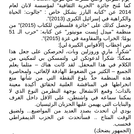
كما مُنح جائزة "الحرية الثقافية" لمؤسسة لانان لعام
2014 عن "كتابه البارز بشكل خاص : "جالوت: الحياة
والكراهية في إسرائيل الكبرى (2013)".
وحصل كذلك على "جائزة فلسطين للكتاب (2015)" من
منظمة "ميدل إيست مونيتور" عن كتابه: "حرب الـ 51
يومًا: الخراب والمقاومة في غزة (2015)".
نص اخطاب [الأقواس الكبيرة لي]:
"شكراً، ماري وروزلين وبات، لحرصكن على جعل هذا
ممكناً؛ شكراً لدعوتكن لي ولتمسكن بي لتمكيني من
الكلام في هذا المحفل. لقد كانت هناك – مثلما يعلم
الجميع – الكثير من الضغوط الهادفة لإلغائي، ولمحاصرة
هذه المنظمة حدَّ بلوغ النقطة التي من شأنها منع
انخراطها في المناقشة العلنية لحقائق أكيدة معينة
بالذات؛ وقمع الانشغال بوجهة النظرمن النوع الذي لا
يمكننا سماعه في واشنطن، على الاقل داخل الغرف
والبنايات التي يهيمن عليها الحزبان الرئيسيان.
بودي أن اتحدث بصدد العديد من المواضيع... ولضيق
الوقت المتاح .. فسأتحدث عن الحزب الديمقراطي
فحسب.
(الجمهور يضحك)