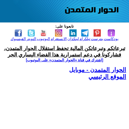
تابعونا على:
بودكاست
بنترست
تيلكرام
لينكدإن
الانستغرام
اليوتيوب
التويتر
الفيسبوك
تبرعاتكم وتبرعاتكن المالية تحفظ استقلال الحوار المتمدن،
فشاركونا في دعم استمرارية هذا الفضاء اليساري الحر
[اشترك في قناة ‫«الحوار المتمدن» على اليوتيوب]
الحوار المتمدن - موبايل
الموقع الرئيسي