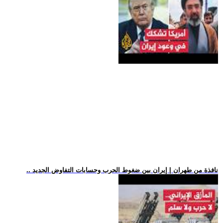
.. نافذة من طهران | إيران بين ضغوط الحرب وحسابات التفاوض الجديد