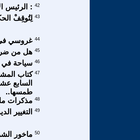
42
: الرئيس ا
43
لِتُوقِفْ ال
44
غروسي في ط
45
هل من ضربةٍ
46
سياحة في ك
47
كتاب المشر
السابع عش
طمسها..
48
مذكرات ملحد تائب (13) ---- ح
49
التغيير ال
50
ماخور الش