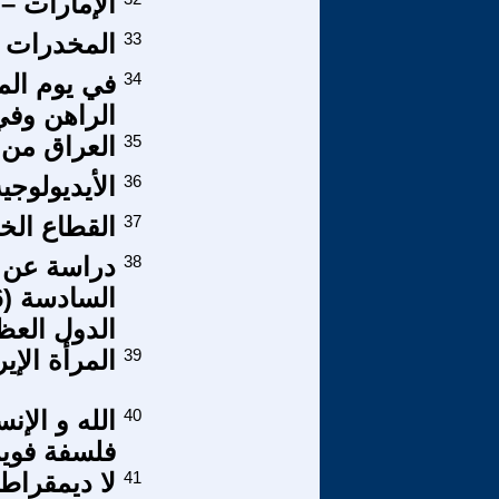
الإمارات – 
33
المخدرات 
34
في يوم المر
الراهن وفي 
35
العراق من 
36
الأيديولوجي
37
القطاع ال
38
دراسة عن ا
الدول العظ
39
المرأة الإي
40
الله و الإن
فلسفة فوير
41
لا ديمقراطي