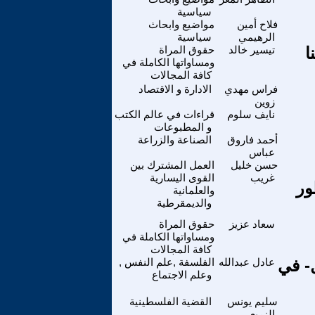
سياسية
فلاح أمين
مواضيع وابحاث
الرهيمي
سياسية
ا
تيسير خالد
حقوق المراة
ومساواتها الكاملة في
كافة المجالات
فراس مهدي
الادارة و الاقتصاد
زوين
نايف سلوم
قراءات في عالم الكتب
و المطبوعات
أحمد فاروق
الصناعة والزراعة
عباس
حسن خليل
العمل المشترك بين
غريب
القوى اليسارية
ظور
والعلمانية
والديمقرطية
سعاد عزيز
حقوق المراة
ومساواتها الكاملة في
كافة المجالات
ل- في
عادل عبدالله
الفلسفة ,علم النفس ,
وعلم الاجتماع
سليم يونس
القضية الفلسطينية
الزريعي