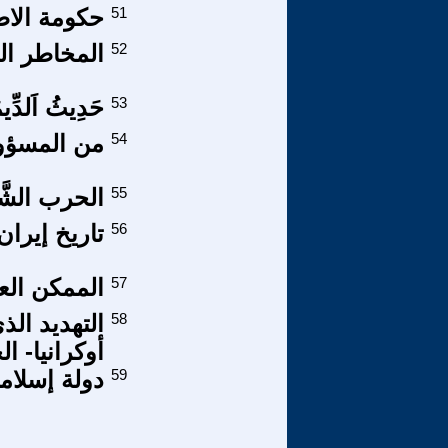
51
حكومة الاطا
52
المخاطر ال
53
حَدِيثُ اَلدِّيمُق
54
من المسؤول
55
الحرب الشَ
56
تاريخ إيران
57
الممكن العق
58
التهديد ال
أوكرانيا- ال
59
دولة إسلامي