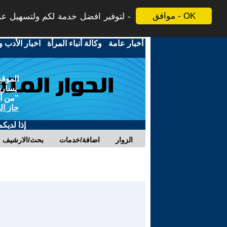
موافق - OK
لتوفير افضل خدمة لكم ولتسهيل عملي
أخبار عامة
-
وكالة أنباء المرأة
-
اخبار الأدب و
الموقع
يسارية
"من أج
حاز ال
إذا لديك
الزوار
اضافة/خدمات
بحث/الارشيف