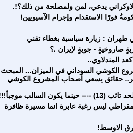
لاوكراني يدعي، لمن ولمصلحة من ذلك؟!.
حكومةُ فورًا الاستقدام وإجرام الآسيويين!
هران : زيارة سياسية بغطاء تقني
 صاروخيةٍ - جويةٍ لإيران .؟
عد المندلاوي..
وع الكوشي السوداني في الميزان... المبحث
ر.. حقائق يسعي أصحاب المشروع الكوشي
ينما يكون السالب موجباً!!!
ديمقراطي ليس رغبة عابرة انما مسيرة ظافرة
رق الاوسط!