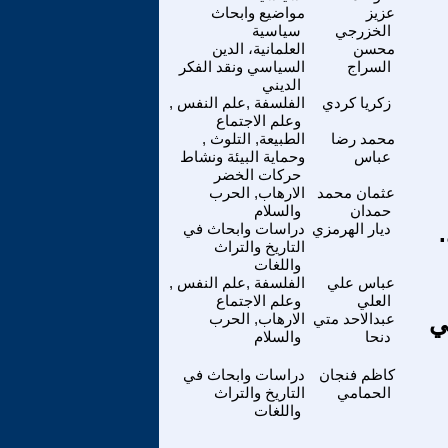
عزيز
مواضيع وابحاث
الخزرجي
سياسية
محسن
العلمانية، الدين
السراج
السياسي ونقد الفكر
الديني
زكريا كردي
الفلسفة ,علم النفس ,
وعلم الاجتماع
محمد رضا
الطبيعة, التلوث ,
عباس
وحماية البيئة ونشاط
حركات الخضر
عثمان محمد
الارهاب, الحرب
حمدان
والسلام
ديار الهرمزي
دراسات وابحاث في
التاريخ والتراث
واللغات
عباس علي
الفلسفة ,علم النفس ,
العلي
وعلم الاجتماع
ي
عبدالاحد متي
الارهاب, الحرب
دنحا
والسلام
كاظم فنجان
دراسات وابحاث في
الحمامي
التاريخ والتراث
واللغات