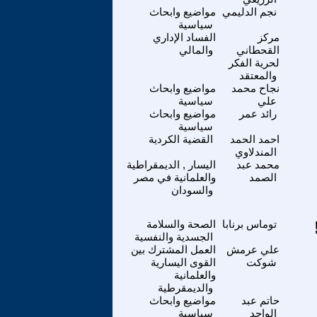
نجم الدليمي
مواضيع وابحاث
سياسية
مركز
الفساد الإداري
القحطاني
والمالي
لحرية الفكر
والمعتقد
نجاح محمد
مواضيع وابحاث
علي
سياسية
رائد عمر
مواضيع وابحاث
سياسية
احمد الحمد
القضية الكردية
المندلاوي
محمد عبد
اليسار , الديمقراطية
الصمد
والعلمانية في مصر
والسودان
توماس برنابا
الصحة والسلامة
الجسدية والنفسية
علي عرمش
العمل المشترك بين
شوكت
القوى اليسارية
والعلمانية
والديمقرطية
حاتم عبد
مواضيع وابحاث
الواحد
سياسية