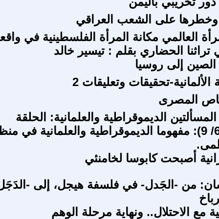
دور تخريبي باليمن
وخطرها على الشعب العراقي
أة العالمي مكانة المرأة الفلسطينية في واقعن
تراثنا الحضاري بقلم : تيسير خالد
الصين إلى روسيا
ة الألمانية-تحقيقات وتعليقات 2
خاص المصرى
لمسألتين الديموقراطية والعلمانية: الحلقة
السادسة (6/ 9): مفهوما الديموقراطية والعلمانية في من
مى.
رانية أصبحت کابوسا لخامنئي
سان: من -الجَدل- في فلسفة هيجل، إلى -الدَجَ
باخ
ة مع الاحتلال.. ونهاية مرحلة الوهم