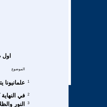
اول ص
الموضوع
1
علمانيونا يت
2
في النهاية
3
النور والظل