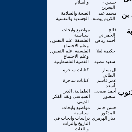
حسين -
والسلام
البحرين
 بن
محمد عبد
الصحة والسلامة
الكريم يوسف
الجسدية والنفسية
ة
فالح
مواضيع وابحاث
الحمراني
سياسية
أحمد رباص
الفلسفة ,علم النفس ,
وعلم الاجتماع
حكيمة لعلا
الفلسفة ,علم النفس ,
وعلم الاجتماع
سعيد مضيه
القضية الفلسطينية
ال يسار
كتابات ساخرة
الطائي
عمر قاسم
كتابات ساخرة
أسعد
ذنوب
أحمد صبحى
العلمانية، الدين
منصور
السياسي ونقد الفكر
الديني
حسن حاتم
مواضيع وابحاث
المذكور
سياسية
ديار الهرمزي
دراسات وابحاث في
التاريخ والتراث
واللغات