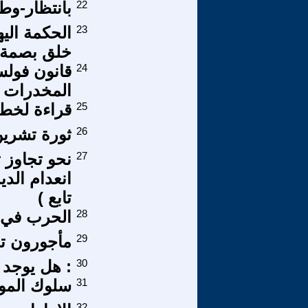
22
بانتظار-وطني
23
خلق بصمة ل
24
قانون فولست
المخدرات و
25
قراءة لخطاب
26
ثورة تشري
27
نحو تجاوز 
تابع )
28
الحرب في أ
29
مأجورون ت
30
: هل يوجد س
31
سلوك المواطنة التنظ
32