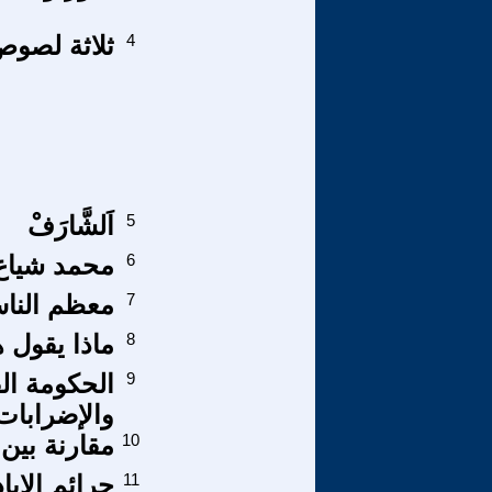
4
ثلاثة لصوص
5
اَلشَّارَفْ
6
محمد شياع 
7
معظم الناس
8
ماذا يقول
9
الحكومة ال
والإضرابات
10
مقارنة بين 
11
جرائم الإب