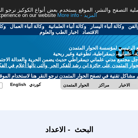
ة التصفح والنشر، الموقع يستخدم بعض أنواع الكوكيز نرجو النق
More info - المزيد
experience on our website
الفن
-
وكالة أنباء اليسار
-
وكالة أنباء العلمانية
-
وكالة أنباء العمال
-
وكا
الاقتصاد
-
اخبار الطب والعلوم
 الرئيسي لمؤسسة الحوار المتمدن
، علمانية، ديمقراطية، تطوعية وغير ربحية
ل مجتمع مدني علماني ديمقراطي حديث يضمن الحرية والعدالة الاجتم
حوار المتمدن على جائزة ابن رشد للفكر الحر والتى نالها أعلام في الفك
م مشاكل تقنية في تصفح الحوار المتمدن نرجو النقر هنا لاستخدام الموقع
كوردي
English
الاخبار
مراكز
الحوار المتمدن
البحث - الاعداد