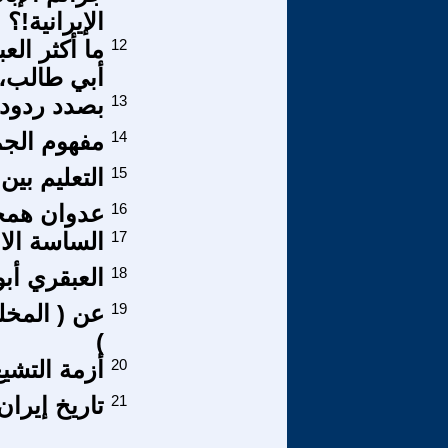
الإيرانية!؟
12
ما أكثر الع
أبي طالب،
13
بصدد ردود 
14
مفهوم الجم
15
التعليم بين
16
عدوان همج
17
الساسة الام
18
العبقري أب
19
عن ( المخلف
)
20
أزمة التشي
21
تاريخ إيران من القرن 13 