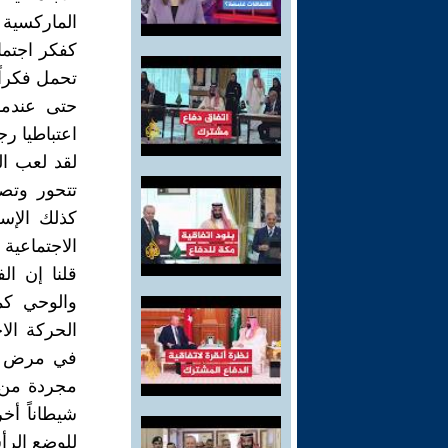
الماركسية 
كفكر اجتما
تحمل فكراً 
حتى عندما
اعتباطيا رج
لقد لعب الد
تتحور وتصب
كذلك الإسل
الاجتماعية 
قلنا إن ا
والوحي كم
الحركة الا
في مرض الأ
مجردة من د
شيطاناً أ
للوضع الرأس