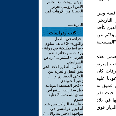
-
بوتين يبحث مع مجلس
الأمن الروسي تعزيز
الحماية من الإرهاب لمن
قعية وبين
...
 التاريخي
المزيد.....
لدين كأحد
كتب ودراسات
مؤقنَم عن
-
قراءة في -العقل
"المسيحية
والثورة- -2 / نايف سلوم
-
قراءة تفكيكية في رواية -
ورقات من دفاتر ناظم
 ضمن هذه
العربي - لبشير ... / رياض
الشرايطي
تب إمبرتو
-
نظرية التطور الاجتماعي
رقات كان
نحو الفعل والحرية بين
الوعي الحضاري و ... /
ودنا عليه
زهير الخويلدي
ل عميق به
-
-فجر الفلسفة اليونانية
قبل سقراط- استعراض
 حيث تفر
نقدي للمقدمة-2 / نايف
سلوم
" قردوح Babouins كما يسمونها في بلاد
-
فلسفة البراكسيس عند
لديار فوق
أنطونيو غرامشي في
مواجهة الاختزالية والا ... /