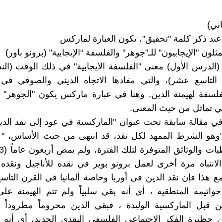
ني)
عند ذكر كلمة "تحقيق"، تكون العبارة لماركس
ثلون "الإيجابيون" للـ"جوهر" والفلسفة “الإيجابية" (برونو باور)
(الدرس الأول) معنى "الفلسفة الايجابية" في ذلك الوقت (ال
التاسع عشر)، والتي مفادها الاتجاه الديني والصوفي في 
لسفة لهيمنة الدين. وهنا في عبارة ماركس يكون "الجوهر" 
 في تماثل من حيث المعنى.
نا في مقالة سابقة تحت عنوان "الماركسية في عود إلى نقد الدي
"وهو الشرط الممهد لكل نقد، قد انتهى من حيث الأساس، " ف
 الانتباه مرة أخرى لعمل برونو بوير في نقده للأناجيل ونقده
ومع هذا فإن نقد الدين في أوربا وخاصة ألمانيا في القرن التا
اتيمه المنطقية ، أي أنه بقي سلبياً ولم تتم الهيمنة عل
من قبل الماركسية الوليدة ، فبقي الدين محروماً مطروداً ب
ن حظيرة الفكر الاجتماعي الفلسفي النقدي الجديد، أي أنه