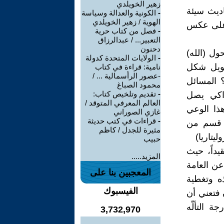
زهير الخويلدي
اديث سيئة
-
الكونية والعدالة وسياسة
الهوية / زهير الخويلدي
 على عكس
-
فصل من كتاب حرية
التعبير... / عبدالرزاق
دحنون
ول (الله)
-
الولايات المتحدة كدولة
حويل شكل
نامية: قراءة في كتاب
-عصور الرأسمالية ... /
؟ المسائل
محمود الصباغ
-
تقديم وتلخيص كتاب:
راكي يصل
العالم المعرفي المتوقد /
هذا الوعي
غازي الصوراني
-
قراءات في كتب حديثة
ل قسم من
مثيرة للجدل / كاظم
يتاريا)
حبيب
يداً، حيث
المزيد.....
عن العامة
المعجبين بنا على
ه وتغطية
الفيسبوك
 فتعني أن
 التألّه
3,732,970