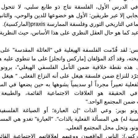
 في الدرس الأول، الفلسفة نتاج ذو طابع سلبي، لا تتحول
جابي إلا عبر طريقين: الأول هو خضوعها للدين والوحي، والثا
ي التاريخي الثوري وفلسفة الممارسة praxis(الماركسية).
بد كما هو حال العقل النظري على هذا الأساس، حيث النظري
: لقد قُدّمت الفلسفة الهيغلية في "العائلة المقدسة" على 
يخته، وقد أكد المؤلفان [ماركس وانجلز] على ما تنطوي عليه ه
 هذه نقطة خلافية ضمن التأمل الفلسفي الهيغلي"، برونو ب
مجرّد للنزاع ضمن فلسفة هيغل على أنه النزاع الفعلي. " هيغ
فعلية تعبيراً مجرداً أو سديمياً يشوهها به حين يضعها في السم
في الحقيقة هو العلاقات الاجتماعية القائمة، والطبيعة ا
 ضمن المجتمع الواحد."
ونو بوير: وعي الذات "إن العبارة؛ أو الصياغة الفلسفية
نسبة له) هي المسألة الفعلية بالذات". "العبارة" تغدو هي المسأ
رونو، وتحل محل المجتمع الفعلي.
كس): الناس الواقعيون ووعيهم لعلاقاتهم الاجتماعية القا