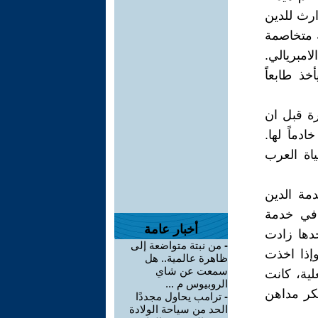
ارث للدين
ة متخاصمة
لامبريالي.
ذ طابعاً
كرة قبل ان
دماً لها.
ياة العرب
مة الدين
 في خدمة
أخبار عامة
حدها زادت
-
من نبتة متواضعة إلى
إذا اخذت
ظاهرة عالمية.. هل
سمعت عن شاي
لية، كانت
الروبيوس م ...
كر مداهن
-
ترامب يحاول مجددًا
الحد من سياحة الولادة