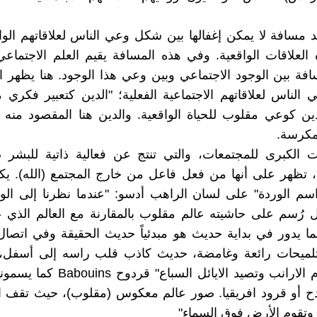
د مسافة لا يمكن إغفالها بين شكل وعي الناس لعلاقاتهم الوا
العلاقات الواقعية. وفي هذه المسافة يقيم العلم الاجتماعي
سافة بين الوجود الاجتماعي وبين وعي هذا الوجود. هنا يظهر ا
الناس لعلاقاتهم الاجتماعية الفعلية؛ "الدين كتعبير فكري 
لدين كوعي مقلوب للحياة الواقعية. والدين هنا المقصود منه 
لمكرسة.
ات الكبرى للمجتمعات، والتي تنتج عن فعالية ذاتية للبشر
 تظهر على أنها من فعل فاعل من خارج المجتمع (الله). يك
سم الوردة" على لسان الراهب أدسو: "عندما نظرنا إلى الو
ل رُسم على حاشيته عالم مقلوب بالمقارنة مع العالم الذي ع
نما يدور في بداية حديث هو مبدئياً حديث الحقيقة وفي اتصا
لميحات رائعة وغامضة، حديث كاذب قلب راسه إلى أسفل،
الكلاب أمام الارانب وتصيد الايائل السباع
دح أو قرود افريقيا. صور عالم معكوس (مقلوب)، حيث تقف ا
وتقوم الأرض فوق السماء"