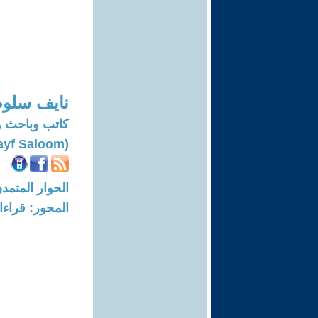
نايف سلوم
كاتب وباحث 
(Nayf Saloom)
الحوار المتمدن-العدد: 7542 - 3
المحور: قراء