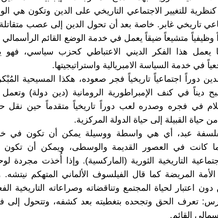
كنظرية للتغيير الاجتماعي التاريخي على الدين وتكون هي الو
عي تاريخي غابر. خاصة بعد أن تحول الدين إلى عصب متقاتل
وظيفياً متشيعاً ضيقاً يعمل في خدمة الوضع القائم الرأسمالي ا
 يعمل هذا الفكر الديني الاعتباطي كحزب سياسي، فهو يأخ
عياً في خدمة السياسة الامبريالية واستراتيجيتها.
ين دوراً اجتماعياً تاريخياً فجر صعوده، هكذا المسيحية المُبْ
ح ديناً في كنف الإمبراطورية الرومانية (دين دولة) وتعمل خا
ام في فجره وصدره لعب دوراً تاريخياً متقدماً حين نقل ح
من حياة القبيلة إلى حياة الدولة المركزية.
لفلسفة عبد، أي هي واسطة ووسيلة يمكن أن تكون في خد
ا كانت في العصور القديمة والوسطى، ويمكن أن تكون
جتماعية التاريخية الثورية (الماركسية). وإذا أُخذت مجردة لو
مة المريضة كما قال الفيلسوف الألماني المتهكم نيتشه. و
ون اعتبار لحياة المجتمع وتناقضاته وصراعاته التاريخية الفع
خرس: تعرف الحق وتجحده بتغطيته بعد كشفه، وتتحول إلى ف
مالي القائم.