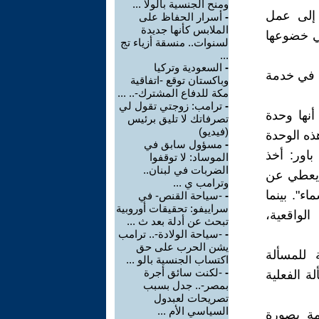
ومنح الجنسية بالولا ...
 إلى عمل
-
أسرار الحفاظ على
الملابس كأنها جديدة
ني خضوعها
لسنوات.. منسقة أزياء تج
...
-
السعودية وتركيا
ة في خدمة
وباكستان توقع -اتفاقية
مكة للدفاع المشترك-.. ...
-
ترامب: زوجتي تقول لي
أنها وحدة
تصرفاتك لا تليق برئيس
(فيديو)
ذه الوحدة
-
مسؤول سابق في
اور: أخذ
الموساد: لا توقفوا
الضربات في لبنان..
ل يعطي عن
وترامب ي ...
اء". بينما
-
-سياحة القنص- في
سراييفو: تحقيقات أوروبية
لواقعية،
تبحث عن أدلة بعد ث ...
-
-سياحة الولادة-.. ترامب
يشن الحرب على حق
 للمسألة
اكتساب الجنسية بالو ...
-
-لكنت سائق أجرة
لة الفعلية
بمصر-.. جدل بسبب
تصريحات لعبدول
السياسي الأم ...
ئمة بصورة