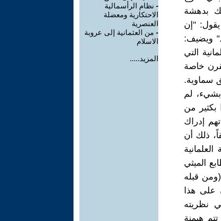
-
نظام الرأسمالية
لك بدهشة
الاحتكارية ومعضلة
العنصرية
قول: "إن
-
من العثمانية إلى عروبة
د" ويضيف:
الاسلام
انية التي
المزيد.....
لقرن خاصة
ق سماوية.
 بشيء، لم
 بكثير من
تهم إدراك
ً، ذلك أن
العلمانية
ابع الميثي
(ومن قبله
 على هذا
في نظريته
 تتم هيمنة