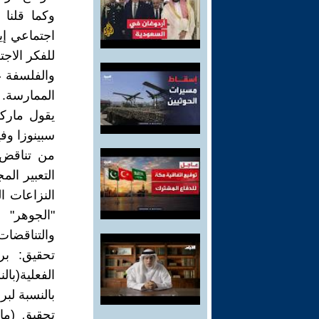
وكما قلنا
اجتماعي إي
للفكر الاجتماع
والفلسفة ع
الممارسة.
يقول ماركس
سبينوزا وف
من تناقض.
التعبير ال
النزاعات ال
"الجوهر" 
والتناقضات
تحقيق: بر
الفعلية(بال
بالنسبة لب
تحقيق (مار