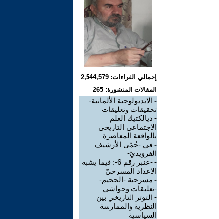
إجمالي القراءات: 2,544,579
المقالات المنشورة: 265
-
الايديولوجية الألمانية-
تحقيقات وتعليقات
-
ديالكتيك العلم
الاجتماعي التاريخي
بالواقعة المعاصرة
-
في -حُمّى الأرشيف
الفرويديّ-
-
-عنبر رقم 6-: فيما يشبه
الاعداد المسرحيّ
-
مسرحية -الجحيم-
-تعليقات وحواشي
-
التوتر التاريخي بين
النظرية والممارسة
السياسية