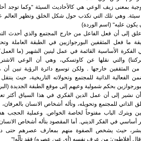
لوجية بمعنى زيف الوعي هي كالأحاديث السيئة "وكما توجد أح
سيئة. وهي تلك التي تكذب حول شكل الخلق وتظهر العالم
 يكون عليه" (اسم الوردة)
علق إلى أن فعل الفاعل من خارج المجتمع والذي أحدث التح
قة ما فعل المثقفين البورجوازيين في الطبقة العاملة وت
 الفكرة الأساسية القائمة في عمل لينين الشهير (ما العمل
ركتنا) والتي نقلها عن كاوتسكي، وهي أن الوعي الاشت
يا من المثقفين خارجها . ولكن توسيع دائرة الرؤية تبين أن 
الفعالية الذاتية للمجتمع وتحولاته التاريخية، حيث ينتق
بورجوازين بحكم شمولية وعيهم إلى موقع الطبقة الجديدة (البرول
أن نشير إلى أن عمل الدين الفكري في هذا السياق أكثر تعق
ق الذاتي للمجتمع وتحويله، وتأله أشخاص الانسان بالعرفان، 
نين ويترك الباب مفتوحاً لخاصة الخواص. وعملية الحجب هذ
ر أساسي في الفكر الديني. أما المقصود بتأله أشخاص الانسان
للبشر، حيث يشخص الصفوة منهم بمعارف عصرهم حتى درجة
قال أفلاطون: من عرف نفسه (أي عين عصره) فقد تألّه!"