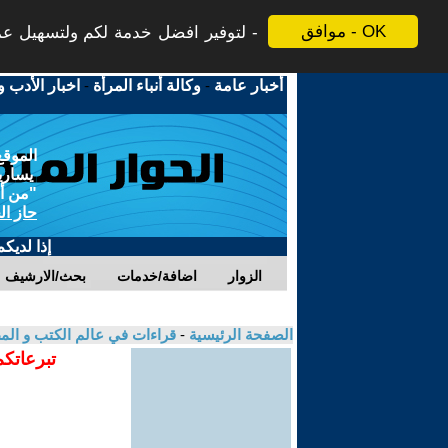
موافق - OK
لتوفير افضل خدمة لكم ولتسهيل عملي
أخبار عامة
-
وكالة أنباء المرأة
-
اخبار الأدب و
الموقع
يسارية
"من أج
حاز ال
إذا لديك
الزوار
اضافة/خدمات
بحث/الارشيف
الصفحة الرئيسية
-
قراءات في عالم الكتب و ال
تبرعاتكم