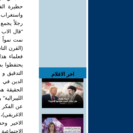
حظيرة الف
واستغراب 
رجلاً يجمع
"قال الاب 
نمت نمواً 
(القرن الت
فعلماء هذا
يحتفظوا بش
التدقيق و 
اخر الافلام
الدين في م
الحقيقة هي
الليبرالية"
عن الفكر ا
الاغريقي)،
الاخير وحد
الاجتماعية 