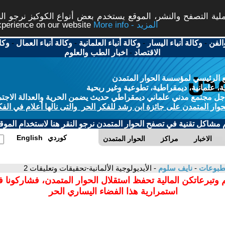
ة التصفح والنشر، الموقع يستخدم بعض أنواع الكوكيز نرجو النق
More info - المزيد
experience on our website
الفن
-
وكالة أنباء اليسار
-
وكالة أنباء العلمانية
-
وكالة أنباء العمال
-
وكا
الاقتصاد
-
اخبار الطب والعلوم
 الرئيسي لمؤسسة الحوار المتمدن
، علمانية، ديمقراطية، تطوعية وغير ربحية
ل مجتمع مدني علماني ديمقراطي حديث يضمن الحرية والعدالة الاجتم
حوار المتمدن على جائزة ابن رشد للفكر الحر والتى نالها أعلام في الفك
م مشاكل تقنية في تصفح الحوار المتمدن نرجو النقر هنا لاستخدام الموقع
كوردي
English
الاخبار
مراكز
الحوار المتمدن
مطبوعات
-
نايف سلوم
- الأيديولوجية الألمانية-تحقيقات وتعليقات 2
 وتبرعاتكن المالية تحفظ استقلال الحوار المتمدن، فشاركونا 
استمرارية هذا الفضاء اليساري الحر