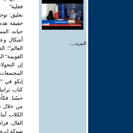
فعلية"
تعليق: توج
حقيقة هذه 
حياته. الم
أشكال وعي 
المزيد.....
العالم"؛ ا
القويمة" ا
إن التحول
المجتمعات،
إيكو في "ا
كتاب تراتي
حسّنا. فكأ
من خلال ت
الغال، قرا
شوكة ابرة 