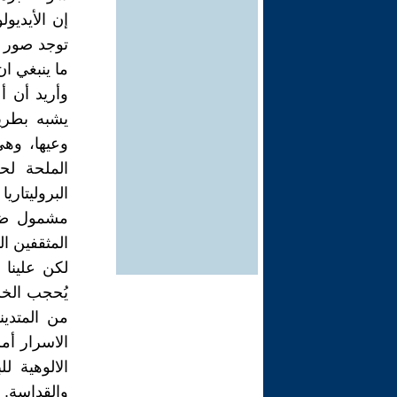
إن الأيديو
توجد صور 
ما ينبغي ان
وأريد أن أ
يشبه بطري
وعيها، وهي
الملحة لح
البروليتار
مشمول ضمن 
المثقفين ال
لكن علينا 
يُحجب الخل
من المتدي
الاسرار أم
الالوهية 
والقداسة. 