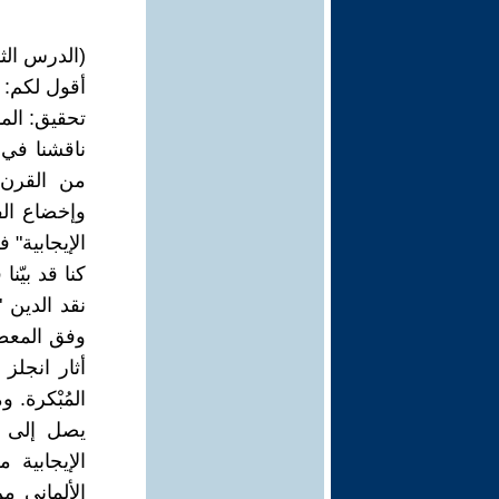
(الدرس الثا
أقول لكم: 
تحقيق: المم
ناقشنا في 
من القرن 
وإخضاع الف
الإيجابية"
كنا قد بيّ
نقد الدين 
أثار انجلز
المُبْكرة. 
يصل إلى خو
الإيجابية 
الألماني م