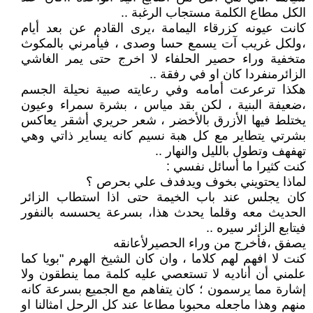
الكل مطاع الكلمة مستجاب الرغبة ..
كانت عيونه كزرقاء اليمامة ،يرى القادم عن بعد أيام
،ولكل غريب آت يسمع حسا وصدى ، فيأمرني بالمكوث
متخفية وراء حصير الحلفاء لا اخرج حتى يمر الغاشي
الزائرمنفردا كان او في رفقة ..
هكذا ترعرعت أمامه وفي رعايته صبية نحيلة الجسم
،ضعيفة البنية ، لكن بقد مياس ، بشرة سمراء وعيون
يختلط فيها الأزرق بالأخضر ، شعر حريري أشقر يعاكس
بشرتي يتطاير مع كل هبة نسيم كانه يساير ذاتي وهي
تهفهف وتطول بالليل والنهار ..
كنت كثيرا ما أسائل نفسي :
لماذا يحتويني بخوف ويدفدف علي بحرص ؟
كان يجلس عند باب الخيمة حتى اذا استطاب الزائر
الحديث معه وقلما يحدث هذا، بسرعة يحسسه بالنفور
فيتابع الزائر سيره ..
يصفق ،فأخرج من وراء الحصيرلأعانقه
كنت لا افهم لهم كلاما ، وان كان الشيخ الهرم "بويا كما
علمني أن أناديه لا تستعصي عليه كلمة مما ينطقون ولا
إشارة مما يرسمون ؛ كان يتفاهم مع الجميع بسرعة كانه
منهم وهذا ماجعله محبوبا مطاعا عند كل الرحل امثالنا او