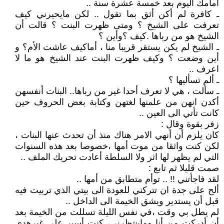
أمامك اليوم بعد خمسة عشرة سنة ..
ـ كافرة لم أكن أثق بما تقول .. لكن مايحيرني كيف
تعرفت على الشيخ ؟ ومتى ظهرت البنت ؟ قالت أن
الشيخ هو من رباها .كيف ؟وأين ؟
ـ الشيخ لم يكن يستقر قريبا منا ، أماكيف عاشت الأم؟ و
أين وضعت ؟ وكيف ظهرت البنت عند الشيخ هو ما لا
اعرف ..
ـ ألم تسأليها ؟
ـ سألت ، هي لا تعرف أحدا غير من رباها.. البنات أنفسهن
أكدن انهن من علمنها لغتهن وكتابة بعض الحروف حين
كانت تأتي الى العين ..
زفر بقوة وقال :
كان يلزم أن أنهي الامر هناك منذ أن تحدث عنها البنات ،
لكن كنت واثقا من موت أمها ،خصوصا بعد هذه السنوات
التي لم يظهر لها اثر ولا السلطة أعادت تحريك الملف ..
صمت قليلا ثم تابع :
لقد فاجأتني !! .. توأم متطابق من أمها ..
ألح على جدة ان تتركني للعودة الى بيتي الذي تربيت فيه
قبل أن يستدير ويشق الخيمة الى الداخل ..
لم يطل بي وقت ،في نفس الليلة تسللت من الخيمة بعد
أن أدركت من أنا وماينتظرني، كنت أسير على غيرهدى