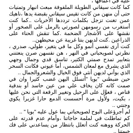
عليه في أعماقها ،
كما كانت سيقاني الطويلة الملفوفة مبعث انبهار وتمنيات
حتى أن منهن من كانت تقيس سيقاني بقبضة يدها ،ناهيك
عمن تغنت تزجل بكلمات ترددها الأخريات ..كما كنت
أستغرب من رسومهن لصورتي بالرمل على الصخور أو
نقشها على الأشجار الضخمة .كما تنقش الحناء على
الذراعين .كنت لديهن بنتا غريبة عن محيطهن..
كنت أرى نفسي أنمو وكل ما في يتغير، طولي، صدري ،
نظرتي لصويحباتي في النهر ، هن نفسهن صرن ينعتنني
بتعابير تمدح صمتي الكثير، تناسق قدي وجمال وجهي
الذي يشرق مع لمعان الشمس، أما عيوني فكانت السحر
الذي بوأني لديهن أنثى فوق الخيال والشعروالجمال ..
حين ضبطني "بويا "أتسلل اليهن غضب كثيرا وان في
صمت كانه كان يخاف علي من عين حاسد أو بندقية
قناص ، فعوَّل على الرحيل وتغيير الرقعة التي نحن عليها
، بكيت، ولأول مرة أحسست الدمع حارا غزيرا يكوي
وجنتي ..
لم أجرؤعلى البوح لصويحباتي بما عول عليه "بويا " ..
كم تماطلت في لملمة حاجاتنا ،وأمام عدم قدرته على
الحركة ووهنه كنت أتعلل بانتظار من يساعدني على فك
خيمتنا ..