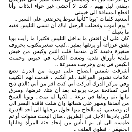
،يلفني ليل بهيم ، كنت لا أخشى غير عواء الذئاب وأنا
اقطع المسافة الى خيمتي
أستعيد كلمات "بويا "كأنها سوط يحرضني على السير ..
" يوم أموت وفضلت الرحيل اياك أن تنسي التليس ففيه
ما يعينك "
كان علي أن افتش ما بداخل التليس فكثيرا ما رأيت بويا
يفتق غرزاته أو يرتقها بمئبر ..كتيب صغيرمكتوب بحروف
صغيرة دقيقة كان مندسا قلب التبن وكيس من خيش
ملئء بأوراق نقدية وضعت الكتاب في جيوبي وحملت
الكيس في يدي وخرجت مسرعة ..
أشرقت شمس الصباح على دورية من الدرك تضع
علامات تشوير المراقبة ..لم أتكلم ، قدمت لهم الكتيب
وفي مركز الدرك أدركت أني كنت افر من أبي ؛الذي ذبح
أمي كسائحة مرت بربوعه بعد أن هتك عرضها، وسرق
مالها ،ثم رماها في ترعة .. لكنها لم تمت.. وبويا الشيخ
من أنقدها وسهر على شفائها وان ظلت فاقدة البصر الى
ان وضعتني، ثم بألحاح منها حاول ترحيلها الى أحد الاديرة
لكن بادرها الأجل في الطريق ..طال البحث سنوات أو تم
طمسه الى ان تم اليأس من إيجاد جثة المرأة وقاتلها
الحقيقي ، فطوي الملف ..