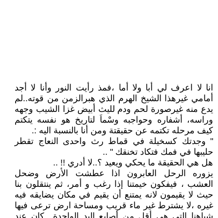
انا لا اعرف لي أبا ولا أما ،فمذ رأيت النور وأنا لا أجد
أمامي غيرهذا الشيخ الهرم الذي هبرالزمن من قوته..لم
يدع منه غيرصورة لحم ودم لليث أبيض غزا الشيب وجهه
وراسه، أشفاره وحواجبه وسْماَ لتاريخ هو نفسه يتكتم
كيف مرحله تكتمه عن حقيقتة ومن أنا بالنسبة اليه :.
" وجدتك كسخيلة في قماط رث واحدى النعاج تقطر
حليبها في فمك فتكاد تخنقك " ..
هل هي الحقيقة ما يحكي ويعيد ؟..لا أدري !! ..
يزوره الرحل العابرون اذا عطشت الأرض وضحل
العشب ، فيفكون خيمتنا إذا رغب و أمر، ثم ينتقلون بنا
حيث لا يقيمون لانه يمتنع أن يقيم في مكان يضايقه فيه
غيره ،لا يشترط غير ماء قريب ومساحة ارض ترعى فيها
شياهنا التي هي أقل من أصابع اليد الواحدة ..كان عند