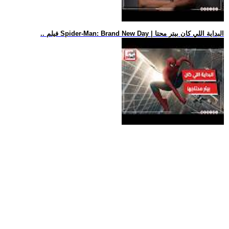
.. فيلم Spider-Man: Brand New Day | البداية اللي كان بيتر محتا