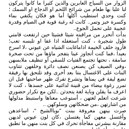
الزوار من السياح العابرين والذين كثيرا ما كانوا يتركون
لنا علبا بها طعام من شرائح اللحم او الدجاج او السمك ؛
كنت وحدي استطيب أكلها أما هو فكان يكتفي بماء
وكسرة خبز وتمر.. كانت له رغبة قوية في الصيام وقدرة
عجيبة على تحمل الجوع..
بدأت أتحرر من مراقبته شيئا فشيئا حين ارتفعت قامتي
طول شجيرة ، كنت أستغفله اذا غفا او تلبسه تعب؛
فأرود خلف الخيمة اذاماغابت الشياه عن عيوني ،لا اسرح
بعيدا ،فما كنت أتجاوز عينا يتفجر ماؤها من تحت صخرة
سامقة ، تحتها تجتمع الفتيات للسقي أو تنظيف ملابسهن
،وفي الصيف كن يصنعن نصف دائرة وخلفهن تتناوب
البنات على الاغتسال بنتا بعد أخرى وقد تلتحق بها رفيقة
تضع ليفة في يمناها وتشرع تفرك ظهر صاحبتها قبل ان
تمرر رغوة بيضاء من قنينة لدائنية على جسدها ، كنت لا
اعرف ما يقلن وباية لغة يتحدثن ..لكن مع تكرار حضوري
شرعت اتعلم لغتهن ، أستوعب معناها واستنبط مدلولها
من اشارتهن ،من ضحكاتهن وسلوكهن ..
صرت بينهن معروفة ببنت "بوياالشيخ "، اساعدهن
وأغتسل معهن كما يغتسلن ،كان لون عيوني لديهن
مقارنة ببشرتي مفاجأة تحرك في كل بنت منهن ما تطبق