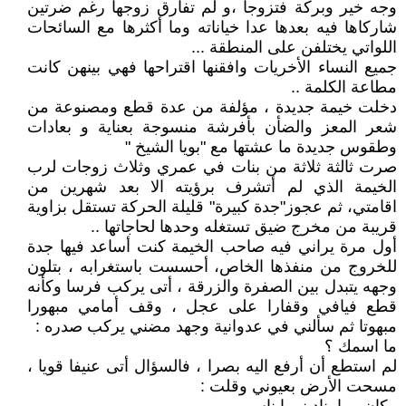
وجه خير وبركة فتزوجا ،و لم تفارق زوجها رغم ضرتين
شاركاها فيه بعدها عدا خياناته وما أكثرها مع السائحات
اللواتي يختلفن على المنطقة ...
جميع النساء الأخريات وافقنها اقتراحها فهي بينهن كانت
مطاعة الكلمة ..
دخلت خيمة جديدة ، مؤلفة من عدة قطع ومصنوعة من
شعر المعز والضأن بأفرشة منسوجة بعناية و بعادات
وطقوس جديدة ما عشتها مع "بويا الشيخ "
صرت ثالثة ثلاثة من بنات في عمري وثلاث زوجات لرب
الخيمة الذي لم أتشرف برؤيته الا بعد شهرين من
اقامتي، ثم عجوز"جدة كبيرة" قليلة الحركة تستقل بزاوية
قريبة من مخرج ضيق تستغله وحدها لحاجاتها ..
أول مرة يراني فيه صاحب الخيمة كنت أساعد فيها جدة
للخروج من منفذها الخاص، أحسست باستغرابه ، بتلون
وجهه يتبدل بين الصفرة والزرقة ، أتى يركب فرسا وكأنه
قطع فيافي وقفارا على عجل ، وقف أمامي مبهورا
مبهوتا ثم سألني في عدوانية وجهد مضني يركب صدره :
ما اسمك ؟
لم استطع أن أرفع اليه بصرا ، فالسؤال أتى عنيفا قويا ،
مسحت الأرض بعيوني وقلت :