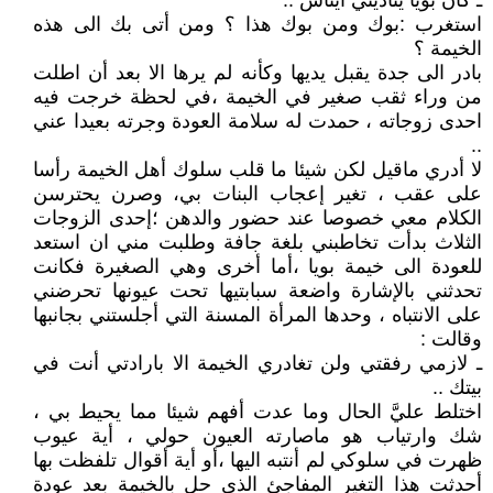
ـ كان بويا يناديني ايناس ..
استغرب :بوك ومن بوك هذا ؟ ومن أتى بك الى هذه
الخيمة ؟
بادر الى جدة يقبل يديها وكأنه لم يرها الا بعد أن اطلت
من وراء ثقب صغير في الخيمة ،في لحظة خرجت فيه
احدى زوجاته ، حمدت له سلامة العودة وجرته بعيدا عني
..
لا أدري ماقيل لكن شيئا ما قلب سلوك أهل الخيمة رأسا
على عقب ، تغير إعجاب البنات بي، وصرن يحترسن
الكلام معي خصوصا عند حضور والدهن ؛إحدى الزوجات
الثلاث بدأت تخاطبني بلغة جافة وطلبت مني ان استعد
للعودة الى خيمة بويا ،أما أخرى وهي الصغيرة فكانت
تحدثني بالإشارة واضعة سبابتيها تحت عيونها تحرضني
على الانتباه ، وحدها المرأة المسنة التي أجلستني بجانبها
وقالت :
ـ لازمي رفقتي ولن تغادري الخيمة الا بارادتي أنت في
بيتك ..
اختلط عليَّ الحال وما عدت أفهم شيئا مما يحيط بي ،
شك وارتياب هو ماصارته العيون حولي ، أية عيوب
ظهرت في سلوكي لم أنتبه اليها ،أو أية أقوال تلفظت بها
أحدثت هذا التغير المفاجئ الذي حل بالخيمة بعد عودة