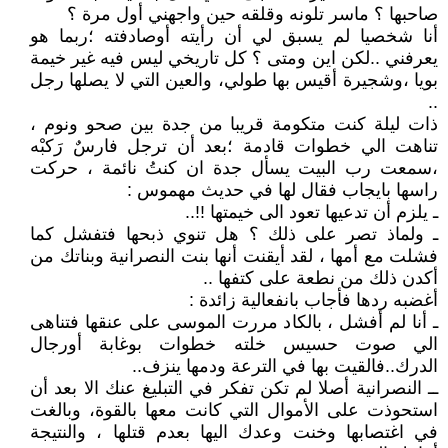
صاحبها ؟ ماسر تلونه وقلقه حين واجهني أول مرة ؟
أنا شخصيا لم يسبق لي أن رأيته أوصادفته ؛ربما هو
يعرفني ..لكن اين ومتى ؟ كل تاريخي ليس فيه غير خيمة
بويا ،وشجيرة أقيس بها طولي، والعين التي لا يصلها رجل
..
ذات ليلة كنت متكومة قريبا من جدة بين صحو ونوم ،
تناهت الي خطوات قادمة ؛بعد أن ترجل فارسٌ رَكبْه
،سمعت رب البيت يسأل جدة ان كنتُ نائمة ، حركت
راسها بايجاب فقال لها في حديث مهموس :
ـ يلزم أن تدعيها تعود الى خيمتها !!..
ـ ولماذ تصر على ذلك ؟ هل تنوي ذبحها فتفشل كما
فشلت مع أمها ، لقد أيقنت أنها بنت النصرانية وبناتك من
أكدن ذلك من نطعة على كتفها ..
أغضبه ردها فأجاب بانفعالية زائدة :
ـ أنا لم أفشل ، بالكاد مررت الموسى على عنقها فتناهى
الي صوت حسيس خلته خطوات بوغابة أورجال
الدرك..فالقيت بها في الترعة ودمها ينزف..
ــ النصرانية أصلا لم تكن تفكر في التبليغ عنك الا بعد أن
استحوذت على الأموال التي كانت معها بالقوة، وبالغت
في اغتصابها وخنت وعدك اليها بعدم قتلها ، والنتيجة