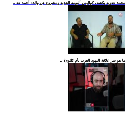
.. محمد عدوية يكشف كواليس ألبومه الجديد ومشروع عن والده أحمد عد
.. ما هو سر علاقة اليهود العرب بأم كلثوم؟