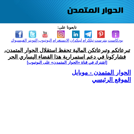
تابعونا على:
بودكاست
بنترست
تيلكرام
لينكدإن
الانستغرام
اليوتيوب
التويتر
الفيسبوك
تبرعاتكم وتبرعاتكن المالية تحفظ استقلال الحوار المتمدن،
فشاركونا في دعم استمرارية هذا الفضاء اليساري الحر
[اشترك في قناة ‫«الحوار المتمدن» على اليوتيوب]
الحوار المتمدن - موبايل
الموقع الرئيسي