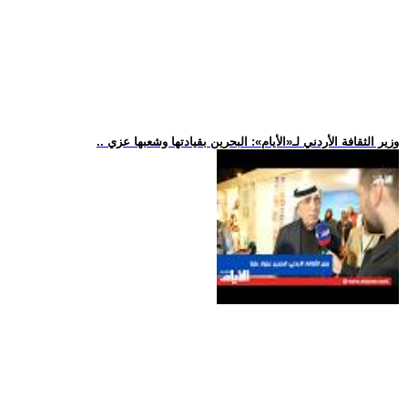
.. وزير الثقافة الأردني لـ«الأيام»: البحرين بقيادتها وشعبها عزي