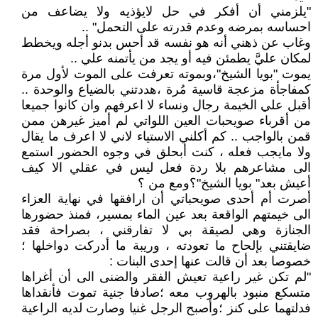
"يلزمني أن أفكر في حل لايؤذيه ولا يضاعف من
احساسه بمرضه وعدم قدرته على التحمل" ..
وغاب عن ذهني أنه هو نفسه قد أحس بدنو أجله ويخطط
لمكان عليَّ يطمئن فيه أو يجد من يأتمنه علي ..
يموت "بويا الشيخ"،وبموته تعرفت على الموت لأول مرة
كمفاجأة مزعجة قاسية مُرة ،هددتني بالضياع والوحدة ..
أقبل علي الخيمة رجال ونساء لا اعرفهم وان كانوا جميعا
من أقرباء صويحبات العين اللواتي لم أميز غيرهن ممن
قمن بالواجب .. كم أكلني الاستياء لاني لا اعرف ما يقال
ولا مايجب فعله ، كنت أبحلق في وجوه الحضور استمع
الى مشاعرهم بلا ردة فعل ليس في عقلي الا كيف
أعيش بعد" بويا الشيخ"؟ومع من ؟
أصرت أم أحدى صويحباتي أن ارافقها في نهاية العزاء
الى خيمتهم الواقعة بعد عين الماء بمسير، فمنذ حضورها
الجنازة وهي لصيقة بي لا تفارقني ، بصراحة فقد
ضايقتني بإلحاح ما تعودته ، وريبة ما أدركت دواخلها ؛
خصوصا بعد أن قالت عنها إحدى البنات :
"لم تكن غير راعية تعيش الفقر والضنى الى أن أغراها
متسكع منبود بالهروب معه ؛صادفا جنية تموت فأنقداها
فدلتهما على كنز ؛وأصبح الرجل غنيا وصارت لديه الراعية