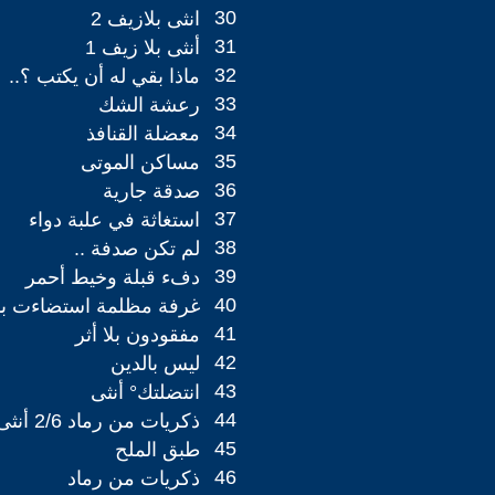
30
انثى بلازيف 2
31
أنثى بلا زيف 1
32
ماذا بقي له أن يكتب ؟..
33
رعشة الشك
34
معضلة القنافذ
35
مساكن الموتى
36
صدقة جارية
37
استغاثة في علبة دواء
38
لم تكن صدفة ..
39
دفء قبلة وخيط أحمر
40
غرفة مظلمة استضاءت بمي
41
مفقودون بلا أثر
42
ليس بالدين
43
انتضلتك° أنثى
44
ذكريات من رماد 2/6 أنثى تعيد للنهر الجريان
45
طبق الملح
46
ذكريات من رماد