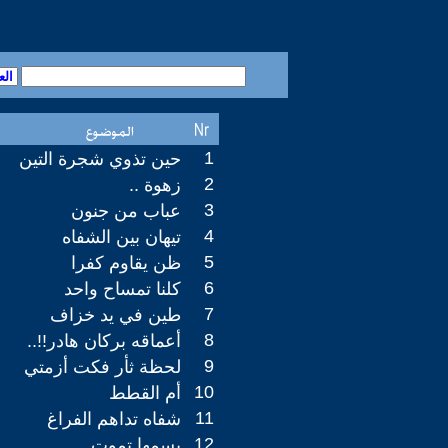
1
حين تذوي شجرة التين
2
زهوة ..
3
عباب من جنون
4
تيهان بين الشفاه
5
ظن يقاوم كفرا
6
كلنا تمساح واحد
7
طين في يد خزاف
8
أعماقه بركان هادر!!..
9
لحظة ثأر فكت أزمتي
10
أم القطط
11
شفاه تداهم الفراغ
12
بسمها تموت