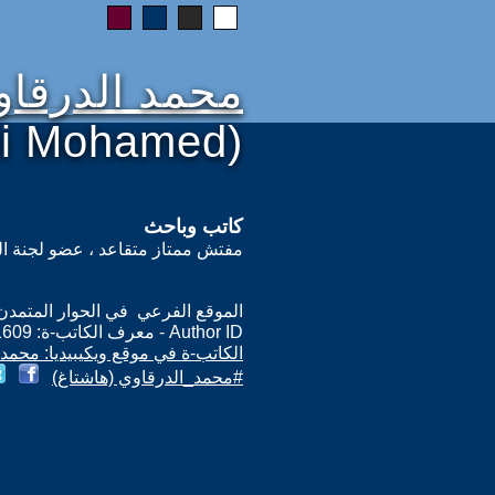
محمد الدرقاو
ui Mohamed)
كاتب وباحث
مفتش ممتاز متقاعد ، عضو لجنة ال
الموقع الفرعي في الحوار المتمدن: ps://www.ahewar.org/m.asp?i=11609
Author ID - معرف الكاتب-ة: 11609
الكاتب-ة في موقع ويكيبيديا: محمد
#محمد_الدرقاوي (هاشتاغ)