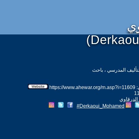
ي
(Derkao
تأليف المدرسي ، باحث
htt
 الدرقاوي
Derkaoui_Mohamed#