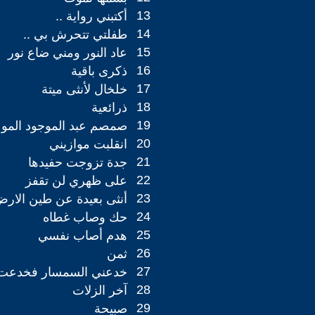
13
أكتبني رواية ..
14
طفلتي تتحرش بي ..
15
عاد النور ومني ضاع نور
16
ذكرى باقية
17
خلخال لأنثى ميتة
18
ذرائعية
19
صمصم عبد الموجود المو
20
انقلبت موازيني
21
جدة تزوجت حفيدها
22
على ظهري لن تقفز
23
أنثى بعيدة عن طين الار
24
حك وصاب غطاه
25
هدم أصاب نفسي
26
ثمن
27
خدعني السمسار فخدعت 
28
آخر الزلات
29
صبيحة