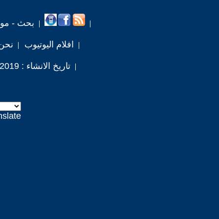
بحث - مو
افلام اليوتيوب
نحن
تاريخ الانشاء : 2019 / 10 / 29
nslate