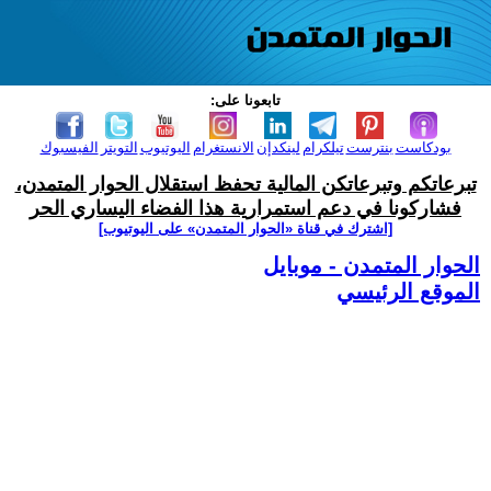
تابعونا على:
بودكاست
بنترست
تيلكرام
لينكدإن
الانستغرام
اليوتيوب
التويتر
الفيسبوك
تبرعاتكم وتبرعاتكن المالية تحفظ استقلال الحوار المتمدن،
فشاركونا في دعم استمرارية هذا الفضاء اليساري الحر
[اشترك في قناة ‫«الحوار المتمدن» على اليوتيوب]
الحوار المتمدن - موبايل
الموقع الرئيسي