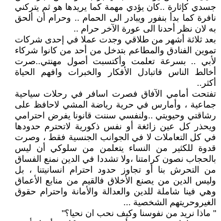
جسدي كإثارة ..كان يؤدي مهمة كما يريدها هو ثم يتركني
نافرة كما بدأ بنفور ويبادر الى الحمام .. وحرام أن ألحق
به لان نظر أحدنا الى عورة الآخر حرام ..
بعد ثلاثة أشهر من طلاقي وجدت عملا في إحدى شركات
تموين الفنادق والمطاعم بتدخل من أحد من كانوا شركاء
لأبي .. بسرعة تعلمت وأكتسبت أصول مهنتي..صرت
أخالط الناس فاتبادل الأفكار والخبرات وافهم الحياة
أكثر..
تفتحت أمامي الآفاق فصرت اسافر في رحلات سياحية
جماعية ، وأمارس في حرية رياضة المشي لاحافظ على
رشاقتي وحيويتي ..ولنفسي سننت قانونا يفرض احترامي
ويحذر كل عين زائغة أو نفس ذكورية لاتحترم حدودها
في كل التعاملات لا في الجوانب الجنسية فقط ، وصرت
قدوة للكثير من النساء يتعلمن من سلوكي أن ليس
بالحجاب نصون كرامتنا ،ولا تشددا في الدين نمنع الفساق
من التحرش بنا أو تجاوز حدود احترام انسانيتنا ، بل
وليس الدين من يصنع الأخلاق فالقيم من منابع الأعماق
وهي فينا شاملة للدين والعدالة والأمانة واحترام حقوق
الغيروحريتهم الشخصية ...
" ماذا نريد من نفوسنا وكيف نحب ان نحيا؟"