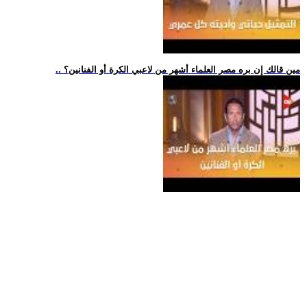
.. مين قالك إن بره مصر العلماء أشهر من لاعبي الكرة أو الفنانين؟