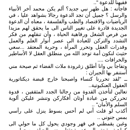
فقيهنا للدعوة "..
فاجأته : هل ظهر نبي جديد؟ ألم يكن محمد آخر الأنبياء
والرسل ؟ جميل أن تجد الدعوة رجالا بشواهد عليا ، في
الرياضيات والاقتصاد والطب والفلسفة ، معناه أن الدعوة
الجديدة قادرة على تغيير الناس الى ما يحقق لهم مزيدا
من فرص الشغل ورفاهية الحياة ، وأن تنقلهم من فكر
التشدد والتركن للعبادة الى عصر أنوار العلم والعمل
وقدرات العقل وتحرر المرأة ، وحرية المعتقد ...سعي
حثيث لنكون أمة توحد الله من منطلق العقل لا الأساطير
والخرافات ....
وتفاجأ بي وانا أطلق زغرودة ملات الفضاء ثم صيحة مني
أستنفر بها الجيران :
ــ "لقد تحررنا كنساء واصبحنا خارج قبضة ديكتاتورية
العقول العنكبوتية..
تعالين لتأخذن القدوة من رجالنا الجدد المثقفين ، قدوة
تحرركن من عبادة أوثان أفكاركن وتنشر عليكن ألوية
السلم والأمان" ..
أكذب لو قلت أني لم أحس بسوط ينزل على رأسي
بمس جنوني ..
وغبن يقمطني في قهر وجودي يحول كل ما حولي الى