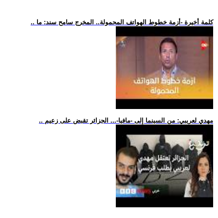
.. كلمة أخيرة -أزمة خطوط الهواتف المحمولة.. المخرج سامح سند: ما
.. مهدي لعريبي: من السينما إلى -مافيا-... الجزائر تقبض على زعيم