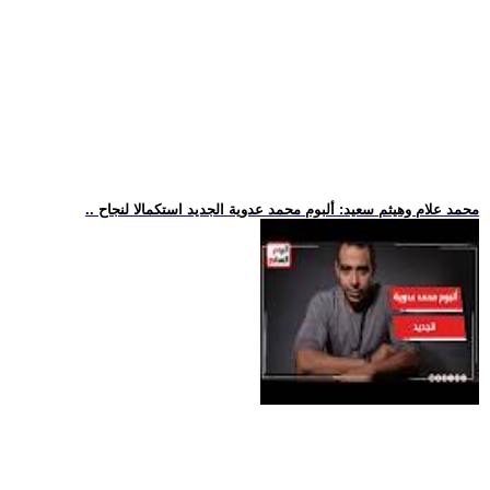
.. محمد علام وهيثم سعيد: ألبوم محمد عدوية الجديد استكمالا لنجاح