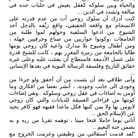
والحياة وبين سلوكه كعقل يعيش في جلباب جده في
مبالغة وتشدد في الدين ...
كنت أدرك أن سلوك زوجي آت من عدم قدرته على
الانسجام مع واقعه الحقيقي، واقع زيَّفه بالدجل أحد
الشيوخ من ادعوا السلفية وحولهم لموا طلبة من
الجامعات ،وكونوا حواريين من صناع وحرفيين جهلة ،
ومن أطفال وشيوخ بلا مدارك واعية كان زوجي يومها
طالبا بالجامعة من زمرة المغرر بهم ، كانت للشيخ قدرة
على غسل الأدمغة فاستطاع أن يفتئت عليه وعلى غيره
حقائق التاريخ وفلسفة الرسالة النبوية في بعدها الإنساني
...
وأتى طلاقي بعد أن يئست من أن أحقق ولو جزءا من
وجودي الى جانب وجوده، ، أنشر بعضا من افكاري وما
أومن به اضاءات في عقل زوجي وسلوكه ..وهي إضاءات
كونتها من قراءاتي العميقة للديانات والتي كان زوجي
لايومن بها ولا بمن كتبها فكل ماعدا فقيهه فهو كافر يحيد
عن الإسلام الحق ..
أتاني يوما حاملا فتحا مبينا ، توهمه تقربا من ربه و به
يضمن جنة النعيم ..
"لفد قدمت أستقالتي من وظيفتي وعزمت الخروج مع