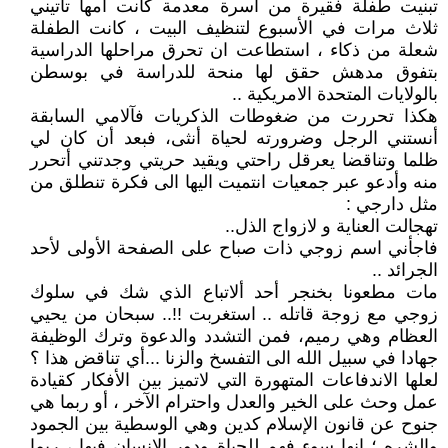
تبنيت طفلة فقيرة من أسرة معدمة كانت أمها تأتيني
ثلاث مرات في الأسبوع لتنظيف البيت ، كانت الطفلة
شعلة من ذكاء ، استطاعت ان تحرق مراحلها الدراسية
بتفوق مدهش حقق لها منحة للدراسة في بوسطن
بالولايات المتحدة الامريكية ..
هكذا تحررت من ضغوطات الذكريات فآلامي السابقة
أنستني الرجل وضرورته لحياة أنثى، فبعد أن كان لي
ظلما وتناقضا يعرقل راحتي ويقيد حريتي وجدتني أتحرر
منه وأدعو عبر جمعيات انتميت اليها الى فكرة تنطلق من
مثل دارجي :
تهجالت العناية و لازواج الذل..
فاجأني اسم زوجي ذات صباح على الصفحة الأولى لأحد
الجرائد ..
مات مطعونا بخنجر أحد ألاتباع الذي شك في سلوك
زوجي مع زوجة قاتله .. استغربت !!.. سبحان من يحيي
العظام وهي رميم، فمن التشدد والدعوة وترك الوظيفة
جهادا في سبيل الله الى التفسخ والزنا ...أي تناقض هذا ؟
لعلها الاندفاعات المتهورة التي لاتميز بين الأفكار كقيادة
عمل وحث على الخير والعدل واحترام الآخر ، أو ربما هي
جنوح عن قانون الإسلام كدين وهي الوسطية بين الجمود
والشره ؛ انها سوء فهم للحياة ودور الانسان فيها ، ربما