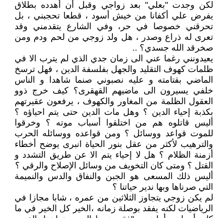
لكن وجدت "بعلي" بعد زواجي وقبل أن أهدده بطلاق
يفرض علي أكفانا من خيش أسود ، قطعا تحجبني ، بل
تحرقني خصوصا في حر، وفي الشارع يتقدمني وقد
تعرى له ذراع وصدر ، هل ولد زوجي من لحم ودم ومن
صخرقد الله جسدي؟ ..
يعيدونني رغما عني الى زمان جدي الذي لم يترب الا في
ظلمات كهوف التقليد والجهل بفلسفة الدين ، فهل ترسخ
الماضي بقتامته و عليه نصبوني صنما شاهدا و الناس
خلفي يسيرون الى ماضيهم القهقرى؟ كيف خرج ذوو
العقول الظلمة من المغاور والكهوف ، يرفعون عقيرتهم
بكذبة إحياء الدين ؟ وهل مات الدين حتى يتم احياؤه ؟
أليس قاتلوه هم من اختلقوا أسباب موته ؟ وخرقوا
للموت قواعد ووسائل ؟ ومن قواعده ووسائله الحرب
والترهيب لأكثر من عقل بنور الحياة انبرى يوضح أخطاء
أزمنة الظلام ؟ هل لا إحياء يتم الا عن طريق التشدد و
القتل ؟ ومتى كان التخويف من وسائل الإصلاح والرقي ؟
أليس ذلك المسعى هو الجبن والنفاق والدس والنميمة
التي صرناها وبها ندير حياتنا ؟
لم يكن زوجي يتجاوز الثلاثين من عمره ، شابا مجازا في
الرياضيات لكنه يفقد بوصلة زمانه ،الخير كل الخير في ما