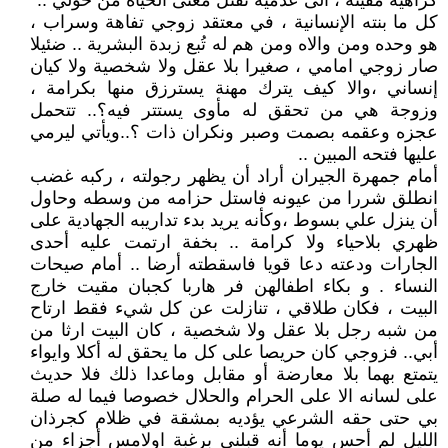
كراهية مقيتة ، الى عدمية تقتل معنى الحياة من حولي ..
كل ما بنته الإنسانية ، في معتقد زوجي تفاهة وسراب ،
هو وحده ومن والاه ومن هم له تُبع زبدة البشرية .. ضئيلا
صار زوجي امامي ، صغيرا بلا عقل ولا شخصية ولا كيان
إنساني ،والا كيف يترك مهنة يسترزق منها بكرامة ،
وزوجة هي من تحقق له مأوى يستتر فيه؟.. تتحمل
عجزه وعقمه بصمت وصبر ونكران ذات ؟..ويأتي ليرمي
عليها فتحه المبين ..
أمام جمهرة الجيران أراد أن يظهر رجولته ، ركبه غضب
انطلق شررا من عيونه فاستل حزامه من وسطه وحاول
أن ينزل علي بسوط ،وكأنه يريد بدء تداريبه الجهادية على
ظهري بلاحياء ولا كرامة .. بخفة ارتمت عليه أحدى
الجارات ودعته دعا قويا فاسقطته أرضا .. أمام صيحات
النساء . و بكاء اطفالهن فر هاربا كجبان مقيت خارج
البيت ، فكان طلاقي ، تنازلت عن كل شيء فقط ارتاح
من شبه رجل بلا عقل ولا شخصية ، كان البيت ارثا من
أبي.. فزوجي كان حريصا على كل ما يحقق له أكلا وايواء
يتمتع بهما بلا معارضة أو مقابل وماعدا ذلك فلا حديث
على لسانه الا على الحرام والحلال خصوصا فيما له صلة
بي حتى حقه الشرعي يؤديه بمشقة في ظلام كجرذان
الليل لم أحس يوما أنه قبلني برغبة اولامس أجزاء من