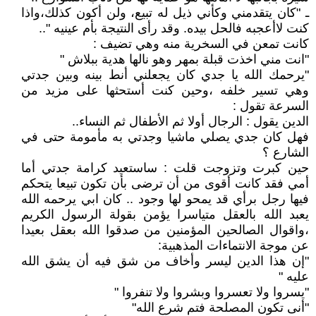
ـ "كان يتقدمني وكأني ذيل له تبيع، ولن أكون كذلك،واذا
كنت لاأعجبه فالحل بيده. وقد رأى النتيجة بأم عينيه "..
كانت تمعن في السخرية منه وهي تضيف :
"انت مني اخذت قبلة بمهر وهو نالها هدية ببلاش "
"يرحمك الله يا جدي كان يجعلني أنط بينه وبين جدتي
وهي تسير خلفه ،وحين كنت أستحثها على مزيد من
السرعة تقول :
الدين يقول : الرجال أولا ثم الأطفال ثم النساء..
فهل كان جدي يصلي ماشيا وجدتي به مأمومة حتى في
الشارع ؟
حين كبرت وتزوجت قلت : ساستعيد كرامة جدتي أما
أمي فقد كانت أقوى من أن ترضى بأن تكون تبيعا يتحكم
فيها رجل برأي قد يمحو لها وجود .. كان ابي يرحمه الله
يعبد الله بالعقل متياسرا يؤمن بقولة الرسول الكريم
،واقوال الصالحين المؤمنين من صدقوا الله بعقل بعيدا
عن موجة الانتماءات المذهبية:
"إن هذا الدين ليسر وأخاف من شق فيه أن يشق الله
عليه "
"يسروا ولا تعسروا وبشروا ولا تنفروا "
"أنى تكون المصلحة فتم شرع الله"