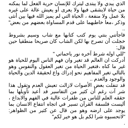
الذي يبدي ولا يبتدى ليترك للإنسان حرية الفعل لما يمكنه
من حياة لايشقى فيها ولا يعرى أو يعيش عالة على غيره
بلا عمل ولا منفعة ، الحياة التي لم يميز الله فيها بين أنثى
وذكر ،معا خاطبهما على قدم المساواة بعضهم من بعض"
..
فاجأتني بنتي يوم كتب كتابها مع شاب وسيم بشروط
خجلت أن تصرح بها لكن الشاب كان صريحا منطقيا حين
قال:
"للي اوله شرط آخره نور ياحماتي "
أدركت ان العالم قد تغير وان فهم الناس اليوم للحياة هو
غير ما كناه ،فتغير الحياة من تغير العقول والنفوس وهو
بالتالي تغير المفاهيم نحو إدراك واع لحقيقة الدين والحياة
والوجود والعدم ..
قد تنفلت بعض الأصوات لازالت تعيش العدم وتقول هذا
شر آت رغم أن كثير من التفاسير قد أعيد تأويلها بما
حققه العلم للناس من طفرات عالية في الفهم والابداع ،
أليست فلسفة القرآن تسير في اتجاه انتفاع الانسان بما
يوجد على ارضه وهو من قال عن كثير من الظواهر:
"لاتحسبوه شرا لكم بل هو خير لكم"
.