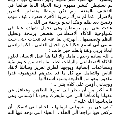
لم نستبطن كبشر مفهوم زينة الحياة الدنيا فبالغنا في
التقشف بالمتعة ولم نكن وسطا منصفين بلاضرر
ولاضرار ،كما لم ندرك رمزية الآخرة فنعرف كيف نتوب
ونصلح بعد ظلم وهكذا ننجو برجمة من الله ...
عادت بنتي من بوسطن وهي تحمل شهادة عليا في
تكنولوجية الذكاء الاصطناعي تخصص برمجة وتحليل
النظم وتصميمها .. أبهرتني بما عنه قد تتحدث حتى خلت
نفسي أني اسمع حكايا عن الخيال العلمي ، لكنها زادتني
ايمانا بربي وثقة بالعلم حين قالت :
ـ الله بعباده رحيم ـ ماماـ والا لما هيأ عقل الانسان لعلوم
الذكاء الاصطناعي والبيانات اغناء لما بلغه من علوم بيئية
ومساعدات إنسانية ويوجهنا لطرق تعزيز وسائلنا لانقاد
الناس والتعامل مع كل ما قد يضرهم فيتوهمونه قدرا
مقدورا وهو من الطبيعة وسوء استغلالها ..
ووجدتني أؤمن على كلام بنتي .. "
الله أكبر من أن ينظر الى صورنا الظاهرة ويتغافل عن
عقولنا واعماقنا التي هي مايحرك وجودنا الإنساني وهي
مايحاسبنا الله عليه "..
"بنتي هي من يسوقني لزمانها ، للحياة التي لايمكن أن
نركض فيها تراجعا الى الخلف ، الحياة التي نوحد فيها الله