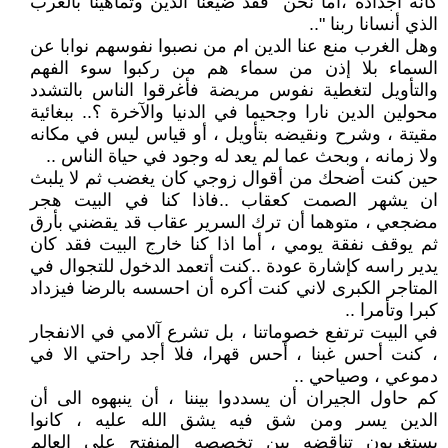
كانه أجداده ،أما نحن "فقد ضيعنا الدين وتماهينا بالغرب
الذي أنسانا ربنا "..
وهل الغرب منع عنا الدين ام من نصبوا نفوسهم نوابا عن
السماء بلا إذن من سماء هم من ركبوا سوء الفهم
والتأويل لتغطية نفوس مريضة فأغرقوا الناس بالتشدد
محولين الدين نارا وجحيما في الدنيا والآخرة ؟.. ببغائية
مقيتة ، وشرح ونقيضه بتأويل ، أو قياس ليس في مكانه
ولا زمانه ، وبحث عما لم يعد له وجود في حياة الناس ..
حين كنت أضحك من أقوال زوجي كان يغضب ثم لا يلبث
ان يشهر الصمت كعقاب ..فاذا كنا في البيت هجر
مضجعي ، متوهما أن ترك السرير عقاب قد يقضني بأرق
ثم يوقف نفقة يومي ، أما اذا كنا خارج البيت فقد كان
يدير راسه كإشارة عودة ..كنت أتعمد الدخول للتجوال في
المتاجر الكبرى لاني كنت أكره أن احسسه بالرضا فيزداد
كبرا وتأمرا ..
في البيت ترتفع خصوماتنا ، بل تشرع آلامي في الانفجار
، كنت أحس غبنا ، أحس قهرا، فلا أجد راحتي الا في
دموعي ، وصياحي ..
كم حاول الجيران أن يسددوا بيننا ، أن ينبهوه الى أن
الدين يسر ومن شق فيه يشق الله عليه ، كانوا
يستغربون تناقضه بين تخصصه المنفتح على العالم