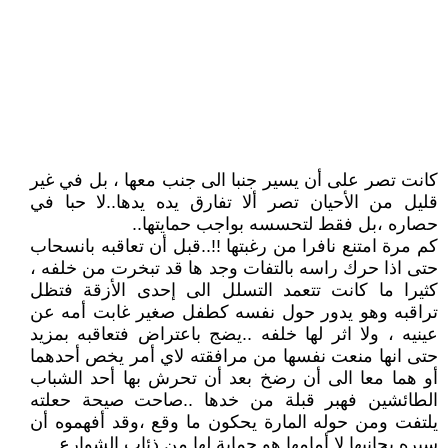
كانت تصر على أن يسير جنبا الى جنب معها ، بل في غير
قليل من الأحيان تصر ألا تفارق يده يدها..لا حبا في
حصاره ،بل فقط لتحسسه بواجب حمايتها..
كم مرة امتنع نافرا من رغبتها !!..قبل أن تعاقبه بانسحاب
حتى اذا حرك راسه بالتفات وجد ها قد تبخرت من خلفه ،
كثيرا ما كانت تتعمد التسلل الى إحدى الأزقة فتظل
تراقبه وهو يدور حول نفسه كطفل صغير غابت أمه عن
عينيه ، ولا اثر لها خلفه ..يضج باعتراض فتعاقبه بمزيد
حتى انها منعت نفسها من مرافقته لاي أمر يخص أحدهما
أو هما معا الى أن رضخ بعد أن تحرش بها أحد الشباب
الطائشين فهبر قبلة من خدها ..صاحت صيحة حعلته
يلتفت ومن حوله المارة يحكون ما وقع ،وقد أفهموه أن
سيره بجانبها لا أمامها هو حماية لها من ذئاب الشوارع ..