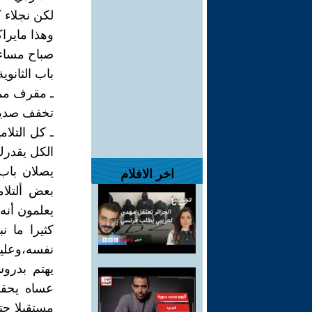
لكن نجلاء ك
وهذا مايراك
صباح مساء 
باب الثانوية 
ـ مقرف ممل
تخفف صديقت
ـ كل التلام
الكل يقدرك
يصلان باب 
اخر الافلام
بعض ألتلام
يعلمون أنه 
كثيرا ما ن
نفسه،وعليه
يهتم بدروس
عساه يحقق
مستقبلا حت