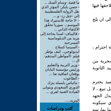
ما قصة -وسام السك ...
احقها فيها
-
حسن بايكر: المؤثر الذي
نقل الرواية الفلسطينية
إلى -جيل زد- و ...
لى ان تلج
-
-لا حاجة للاستيراد هذا
الموسم-.. سوريا تحقّق
الاكتفاء الذاتي ...
-
قاليباف: لسنا بحاجة إلى
مزيد من الدبلوماسية
المسرحية
 احترام ،
-
السينما كسلاح
أيديولوجي.. كيف يؤطر
فيلم -المواطن المنتقم-
ال ...
سخرية من
-
وزير التربية والتعليم
 الثانوية
ورئيس مؤسسة اليابان
يوقعان اتفاقية تعا ...
-
الطاغوت
ميذ يحترم
-
ماتياس يايسله يترك
الدوري السعودي ويتولى
تبيع ، لا
القيادة الفنية لفري ...
ذل الجهد
المزيد.....
ي سيكونه
كتب ودراسات
ما يمارسه