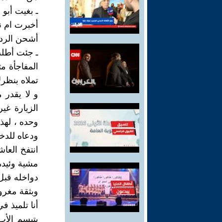
ـ بغيت أبو ن
أخبرت ام ن
أشحن الرد 
ـ جئت أطلب 
المفاجأة مث
تملاه بنظرل
و لا يقدر 
الزيارة غ
وحده ، لهذ
ودعاه للدخو
انتفخ العا
مشية وئيدة
دواخله قبل
وبثقة مغرور
أنا تلميذ في
يتبسم الأ