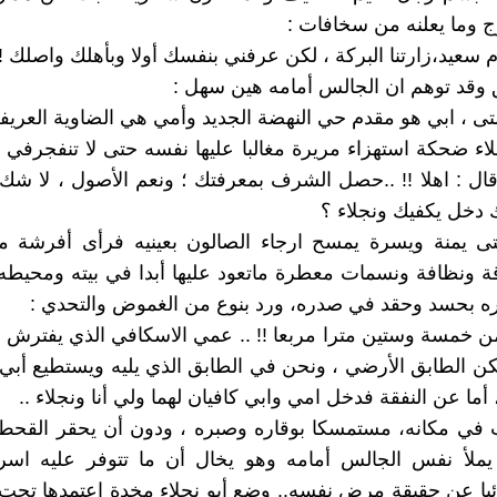
وج وما يعلنه من سخافات :
م سعيد،زارتنا البركة ، لكن عرفني بنفسك أولا وبأهلك واصلك !! 
 وقد توهم ان الجالس أمامه هين سهل :
 ، ابي هو مقدم حي النهضة الجديد وأمي هي الضاوية العريفة
جلاء ضحكة استهزاء مريرة مغالبا عليها نفسه حتى لا تنفجرفي
قال : اهلا !! ..حصل الشرف بمعرفتك ؛ ونعم الأصول ، لا شك
 دخل يكفيك ونجلاء ؟
ى يمنة ويسرة يمسح ارجاء الصالون بعينيه فرأى أفرشة 
قة ونظافة ونسمات معطرة ماتعود عليها أبدا في بيته ومحيطه
ه بحسد وحقد في صدره، ورد بنوع من الغموض والتحدي :
يرمن خمسة وستين مترا مربعا !! .. عمي الاسكافي الذي يفتر
ن الطابق الأرضي ، ونحن في الطابق الذي يليه ويستطيع أب
 أما عن النفقة فدخل امي وابي كافيان لهما ولي أنا ونجلاء ..
 في مكانه، مستمسكا بوقاره وصبره ، ودون أن يحقر القحط 
يملأ نفس الجالس أمامه وهو يخال أن ما تتوفر عليه اسرت
ئبا عن حقيقة مرض نفسه.. وضع أبو نجلاء مخدة اعتمدها تحت ي