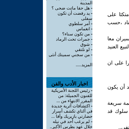
المدينة
-
هل حقا ماتت ضحى ؟
-
يد رفضت أن تكون
تكئا على
سفلى
عناد ،حسب
-
أمر سلطوي
-
انغماس
-
من تكون سناء؟
يران معا
-
جمرات تحت الرماد
-
شوق
بيع العنيد
-
لو نلتقي
-
من سجني سميتك أنثى
را على ان
المزيد.....
اخبار الأدب والفن
د أن يكون
-
رئيس اللجنة الأمريكية
للفنون الجميلة: من
المقرر الانتهاء من ...
مة سريعة
-
اكتشافات أثرية جديدة
 سلوك قد
في ألتاي تكشف أسرار
حضارتي بازيريك وأفا ...
-
لم يرغب أحد في نيله
خلال عهد بطرس الأكبر..
في..