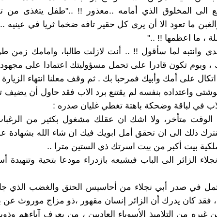
 الى المخلوق الذي أمامه ..معذور !! .."طفل يتغذى من تر
لغبن ما تعود الا أن يرى كل حقير تافه ضخما ثريا في عينيه ..
 ، ما اعظمها !! .."
دي وانتبه لما سأقول !! .. أنت لازلت طالبا، وامامك زمن طو
 ويوم تكون قادرا على تحمل مسؤوليتك اعتمادا على مجهودات
و اتكال على أمك وأبيك فمرحبا بك . ثم وقف معلنا انتهاء الزيارة .
شتى واعتداده بنفسه لم يقتنع برد الاب فقد حاول أن يضيف 
اب في لباقة وضحكة باهتة تغطي غليان صدره :
 الوقت متأخر، ولا اشك ان عقلك مشغول بكثير من الرغبات 
لنترك ذلك الى ان تحقق أمل ابويك فيك ان شاء الله بشهادة عل
كية بيت أكبر من بيت اسرتك ذي الستين مترا ..
جلاء الزائر الى الباب فيشيعه بازدراء مودعا بتحية وتنهيدة 
تمل في صدر أبي نجلاء من أحاسيس الحنق والغضب الذي جا
، فقد كان يدرك أن الزائر إنسان مقهور ،ذو مزاج موروث عن ب
 غيره من التلاميذ الأسوياء العاديين ، من يعرف آباءهم وذوي