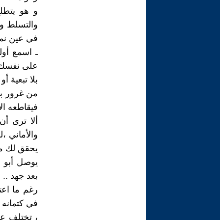
و هو يتطلع
والتسلط وا
في عين نملة
ـ اسمع أول
على نفسك ،
بلا تبعية أ
من غرور بو
فيقاطعه ال
ألا ترى أن
والأماني ،
يحقق لك مل
يوصل أبو ن
بعد جهد ..
رغم ما اع
في كتمانه 
، تختلف عن