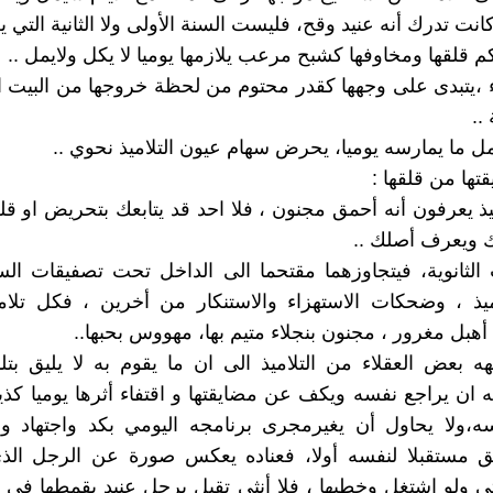
انت تدرك أنه عنيد وقح، فليست السنة الأولى ولا الثانية التي يل
م قلقها ومخاوفها كشبح مرعب يلازمها يوميا لا يكل ولايمل ..
،يتبدى على وجهها كقدر محتوم من لحظة خروجها من البيت ا
..
 ما يمارسه يوميا، يحرض سهام عيون التلاميذ نحوي ..
ها من قلقها :
يذ يعرفون أنه أحمق مجنون ، فلا احد قد يتابعك بتحريض او قلة
 ويعرف أصلك ..
الثانوية، فيتجاوزهما مقتحما الى الداخل تحت تصفيقات ال
يذ ، وضحكات الاستهزاء والاستنكار من أخرين ، فكل تلاميذ
أهبل مغرور ، مجنون بنجلاء متيم بها، مهووس بحبها..
بهه بعض العقلاء من التلاميذ الى ان ما يقوم به لا يليق بتل
 ان يراجع نفسه ويكف عن مضايقتها و اقتفاء أثرها يوميا كذيل 
ه،ولا يحاول أن يغيرمجرى برنامجه اليومي بكد واجتهاد وب
 مستقبلا لنفسه أولا، فعناده يعكس صورة عن الرجل الذ
ى ولو اشتغل وخطبها ، فلا أنثى تقبل برجل عنيد يقمطها في 