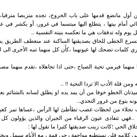
 أول ماتضع قدمها على باب الخروج، تجده متربصا مترقبا،م
ئي أمام بيتها ، يتطلع اليها مبتسما في غرور، أو يكشر في 
 يوم وله تدفقات هي ما تعكسه بنيته النفسية ..
تسرع الخطى للحاق بصديقتها الساكنة عند منعطف الطريق يس
ي كلمات تضحك لها عيونهما ،كأَن كل منهما تنبه الأخرى الى الت
 منهما فيرمي تحية الصباح ،حتى اذا تجاهلاه ،تقدم منهما مص
 ومن قلة الأدب الا تردا التحية !! ..
ميذتان الخطو خوفا من أن يمد يده او يطلق لسانه بالشتائم بع
نه بنوع من غرور التحدي..
نجلاء من لحظات غضب تطأطئ لها الرأس ،عساها تمر كغي
..فهي تتفادى عيون الرقباء من الجيران والذين يؤولون كل
اق الحي ؛كانت زينب صديقتها كثيرا ما تقول لها :
لى كلامه فلن نستطيع مواجهة رحى فمة ، مع الأيام سيمل ويخت