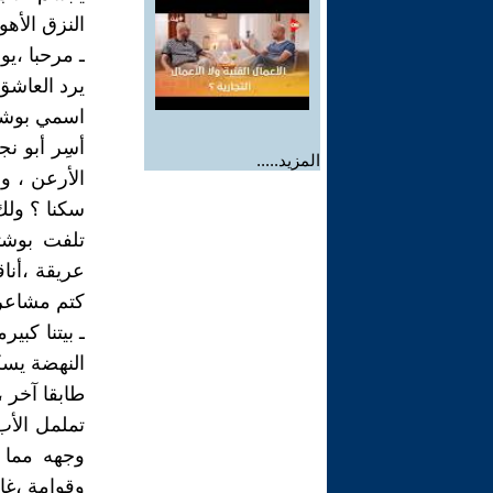
النزق الأه
ـ مرحبا ،يو
يرد العاشق
اسمي بوشتى
أسِر أبو ن
المزيد.....
الأرعن ، و
سكنا ؟ ولك
تلفت بوشت
عريقة ،أنا
كتم مشاعر
ـ بيتنا كب
النهضة يسك
طابقا آخر ،
تململ الأب
وجهه مما 
وقوامة ،غا