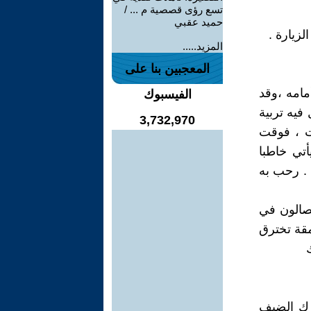
تسع رؤى قصصية م ... /
حميد عقبي
زيارة .
المزيد.....
المعجبين بنا على
مامه ،وقد
الفيسبوك
فيه تربية
3,732,970
ات ، فوقت
تي خاطبا
 . رحب به
لصالون في
مقة تخترق
رك الضيف