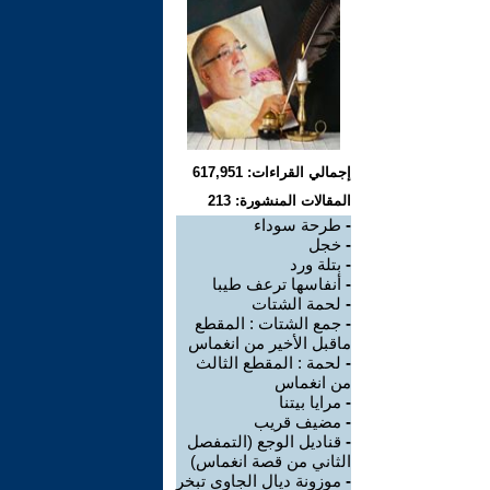
إجمالي القراءات: 617,951
المقالات المنشورة: 213
-
طرحة سوداء
-
خجل
-
بتلة ورد
-
أنفاسها ترعف طيبا
-
لحمة الشتات
-
جمع الشتات : المقطع
ماقبل الأخير من انغماس
-
لحمة : المقطع الثالث
من انغماس
-
مرايا بيتنا
-
مضيف قريب
-
قناديل الوجع (التمفصل
الثاني من قصة انغماس)
-
موزونة ديال الجاوي تبخر