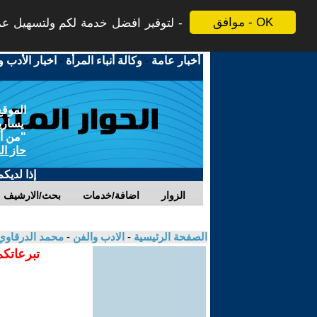
موافق - OK
لتوفير افضل خدمة لكم ولتسهيل عملي
أخبار عامة
-
وكالة أنباء المرأة
-
اخبار الأدب و
الموقع
يسارية
"من أج
حاز ال
إذا لديك
الزوار
اضافة/خدمات
بحث/الارشيف
الصفحة الرئيسية
-
الادب والفن
-
محمد الدرقاو
تبرعاتكم