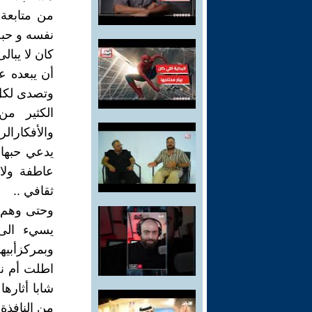
من متابعة 
نفسه و حبه 
كان لا يبا
أن يبعده ع
وتصدى لكل 
الكثير من
والأفكارال
يدعي حبها 
عاطفة ولا
ثقافي ..
وحتى وهم ي
يسيء الى 
وبمركزأبيها
اطلت أم نج
شابا أثاره
من النافذة