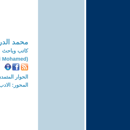
محمد الدر
كاتب وباحث
(Derkaoui Mohamed)
الحوار المتمدن-العدد: 7426 - 22
المحور: الادب