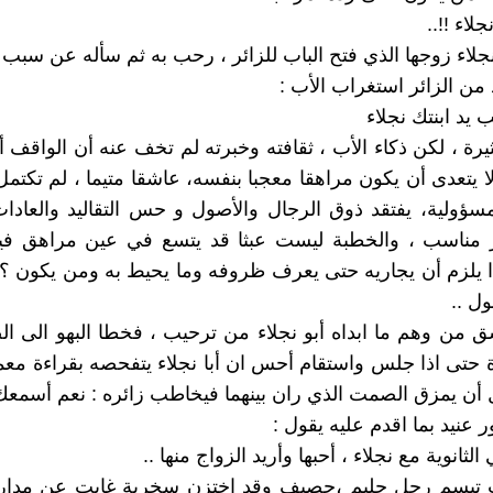
جلاء !!..
جلاء زوجها الذي فتح الباب للزائر ، رحب به ثم سأله عن سبب ال
من الزائر استغراب الأب :
يد ابنتك نجلاء
يرة ، لكن ذكاء الأب ، ثقافته وخبرته لم تخف عنه أن الواقف أ
ا يتعدى أن يكون مراهقا معجبا بنفسه، عاشقا متيما ، لم تكتمل 
مسؤولية، يفتقد ذوق الرجال والأصول و حس التقاليد والعاد
ير مناسب ، والخطبة ليست عبثا قد يتسع في عين مراهق فيأ
ا يلزم أن يجاريه حتى يعرف ظروفه وما يحيط به ومن يكون ؟
ل ..
شق من وهم ما ابداه أبو نجلاء من ترحيب ، فخطا البهو الى ا
 حتى اذا جلس واستقام أحس ان أبا نجلاء يتفحصه بقراءة مع
 أن يمزق الصمت الذي ران بينهما فيخاطب زائره : نعم أسمعك
 عنيد بما اقدم عليه يقول :
 الثانوية مع نجلاء ، أحبها وأريد الزواج منها ..
ب تبسم رجل حليم ،حصيف وقد اختزن سخرية غابت عن مدا