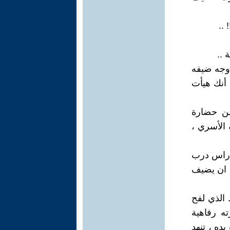
..
 ..
 وجه ضيفه
 أنك هيأت
من حضارة
 الأسري ،
ش راس درب
ي ان يضيف
الذي لفح
ه رفاهية
ده ، تنهد