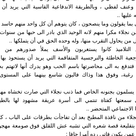
وعنف لفظي ، وبالطريقة الاندفاعية القاسية التي يريد أن
عليها ..
لى بما يقولون وما ينصحون ، كان يتوهم أن كل واحد منهم حاسد 
ن نجلاء مكرا منهم لانه الوحيد الذي بادر الى حبها من سنوات 
من يحاول التقرب منها، وله وحده الحق في أن يتملكها ..
 التلاميذ كانوا يستغربون والأسف يملأ صدورهم من هذ
رجعية الخاطئة والنرجسية المتفاقمة التي يريد أن يستحوذ بها
فتدفع به الى محاصرتها باسم الحب وهو يدرك أنها لاتهتم به و
 رغبة، وفوق هذا وذاك فالبون شاسع بينهما على المستوى
سلمون بجنونه الخاص فما ذنب نجلاء التي صارت تخشاه مهدد
سمعتها كفتاة تنتمي الى أسرة عريقة مشهود لها بالطيب
 الاجتماعي المتحضر ..
لاء من نافذة المطبخ بعد أن تفاجأت بطرقات على الباب ، ك
ا بتقليعة قصة شعره التي تشبه عش اللقلق فوق صومعة مهجو
 عمن يكون فاتى رده آمرا جافا :