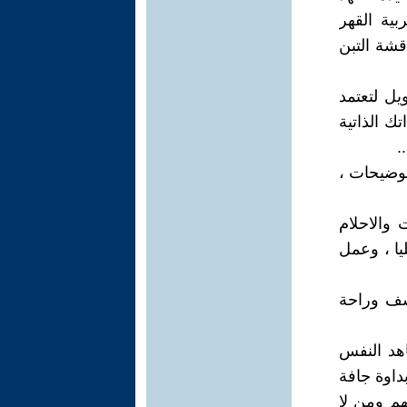
بية القهر
قشة التبن
يل لتعتمد
ك الذاتية
.
توضيحات ،
والاحلام
يا ، وعمل
أسف وراحة
هد النفس
داوة جافة
هم ومن لا