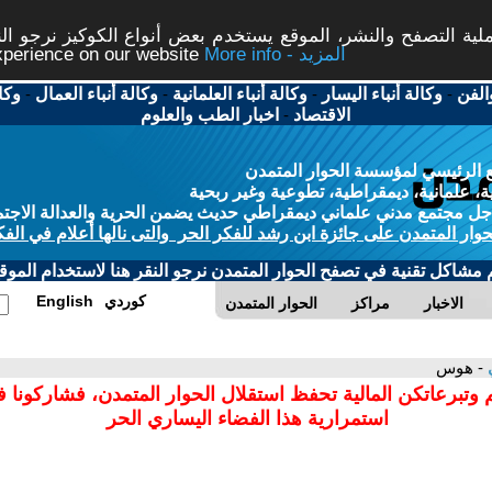
ة التصفح والنشر، الموقع يستخدم بعض أنواع الكوكيز نرجو النق
More info - المزيد
experience on our website
الفن
-
وكالة أنباء اليسار
-
وكالة أنباء العلمانية
-
وكالة أنباء العمال
-
وكا
الاقتصاد
-
اخبار الطب والعلوم
 الرئيسي لمؤسسة الحوار المتمدن
، علمانية، ديمقراطية، تطوعية وغير ربحية
ل مجتمع مدني علماني ديمقراطي حديث يضمن الحرية والعدالة الاجتم
حوار المتمدن على جائزة ابن رشد للفكر الحر والتى نالها أعلام في الفك
م مشاكل تقنية في تصفح الحوار المتمدن نرجو النقر هنا لاستخدام الموقع
كوردي
English
الاخبار
مراكز
الحوار المتمدن
ي
- هوس
 وتبرعاتكن المالية تحفظ استقلال الحوار المتمدن، فشاركونا 
استمرارية هذا الفضاء اليساري الحر