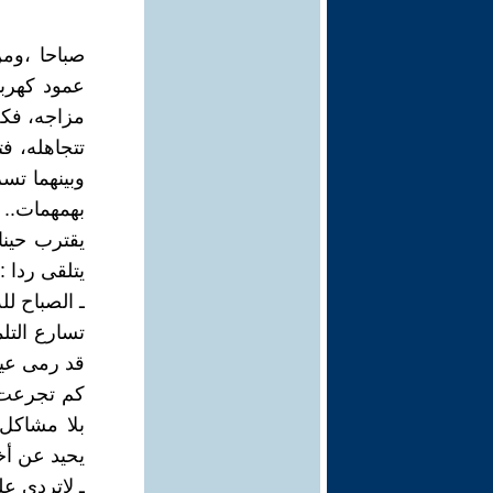
صباحا ،ومن
عمود كهربا
مزاجه، فكل
تتجاهله، ف
وبينهما تسر
بهمهمات..
يقترب حينا
يتلقى ردا :
ـ الصباح لله
تسارع التل
قد رمى عيو
كم تجرعت 
بلا مشاكل 
يحيد عن أخل
ـ لاتردي ع