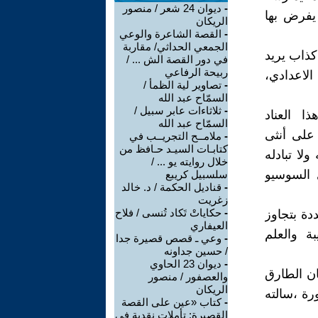
-
ديوان 24 شعر / منصور
 يفرض بها
الريكان
-
القصة الشاعرة والوعي
الجمعي الحداثي/ مقاربة
كذاب يريد
في دور القصة الش ... /
ربيحة الرفاعي
الاعدادي،
-
تصاوير لية الظمأ /
السمّاح عبد الله
-
ثلاثاءات عابر سبيل /
ا العناد
السمّاح عبد الله
 على أنثى
-
ملامــح التجريــب في
كتابـات السيـد حـافظ من
لا تبادله
خلال روايته يو ... /
 السوسيو
سلسبيل كريبع
-
قناديل الحكمة / د. خالد
زغريت
-
حكاياتْ تَكاد تُنسى / فلاح
ة بتجاوز
العيفاري
ة والعلم
-
وعي ـ قصص قصيرة جدا
/ حسين جداونه
-
ديوان 23 الحاوي
ان الطارق
والعصفور / منصور
الريكان
رة ،سالته
-
كتاب «عين على القصة
القصيرة: تأملات نقدية في