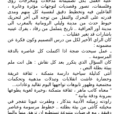
عليه العمل بكل تصميماته مدخلات ومخرجات رؤى
وفلسفات، تصور وقصديات لتوجهات مؤثرة وعابرة ،
الفاعلين فيه وتخطيط دقيق لنفسية كل منهم ومدى
قدرته على التحرك والتنقل من توجه الى آخر لتحريك
خيوط حدث من مدينة وليلي الرومانية بالمغرب الى
مدينة أور العراقية .. تاريخ يتململ من رقاد ، يفرك عينيه
باشارات قد تغير عقليات ..
كان الراي الأخير لكل من درس التصميم وكون فكرة عن
مضمونه :
ـ عمل سيحدث ضجة اذا اكتملت كل عناصره بالدقة
المرسومة ..
كان السؤال الذي يتكرر بعد كل نقاش : هل انت ملم
ببيئة بطلة النص ،
أنثى كدليلة سياحية دارسة متمكنة ، ثقافة عريقة
وحضارة عاشت انقلابات وتبدلات مذهبية وتحكمات
مجتمعية وظهور تابوهات تواجهها اليوم تقاليد وعادات...
" معناه كاتب ماهر ، ثقافة متمكنة ،وخبرة لغوية يطوعها
بمرونة ودقة بيانية "
راودته زميلته الأديبة بتذكار ، وطفرت عيونا تتفجر في
مخيلته كأنثى من بيئة بطلته .. خطوط مرسومة وعناصر
دقيقة ، مع فرضيات متنوعة تستطيع ان تزهق منها واليها