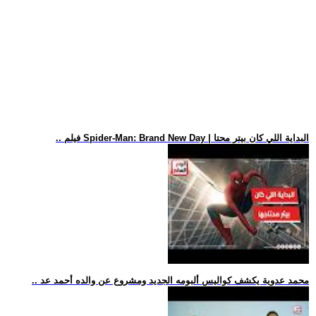
.. فيلم Spider-Man: Brand New Day | البداية اللي كان بيتر محتا
.. محمد عدوية يكشف كواليس ألبومه الجديد ومشروع عن والده أحمد عد