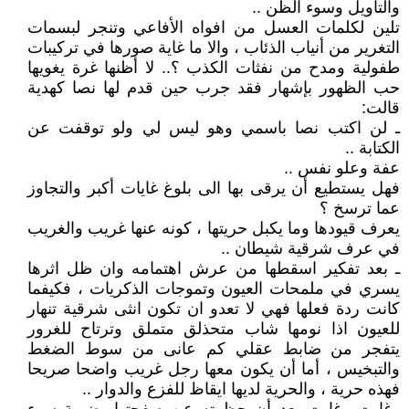
والتأويل وسوء الظن ..
تلين لكلمات العسل من افواه الأفاعي وتنجر لبسمات
التغرير من أنياب الذئاب ، والا ما غاية صورها في تركيبات
طفولية ومدح من نفثات الكذب ؟.. لا أظنها غرة يغويها
حب الظهور بإشهار فقد جرب حين قدم لها نصا كهدية
قالت:
ـ لن اكتب نصا باسمي وهو ليس لي ولو توقفت عن
الكتابة ..
عفة وعلو نفس ..
فهل يستطيع أن يرقى بها الى بلوغ غايات أكبر والتجاوز
عما ترسخ ؟
يعرف قيودها وما يكبل حريتها ، كونه عنها غريب والغريب
في عرف شرقية شيطان ..
ـ بعد تفكير اسقطها من عرش اهتمامه وان ظل اثرها
يسري في ملمحات العيون وتموجات الذكريات ، فكيفما
كانت ردة فعلها فهي لا تعدو ان تكون انثى شرقية تنهار
للعيون اذا نومها شاب متحذلق متملق وترتاح للغرور
يتفجر من ضابط عقلي كم عانى من سوط الضغط
والتبخيس ، أما أن يكون معها رجل غريب واضحا صريحا
فهذه حرية ، والحرية لديها ايقاظ للفزع والدوار ..