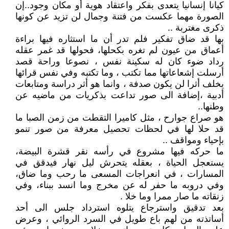
كيانا إنسانيا يتعدى بفكر واعتقاد هوية أو مكان وجود..إن
الصورة مهما عكست من فتنة وجمال لن تزيد عن كونها
ذكرى مغتربة ..
بها قد ضاق تفكير فلم تدر أن ما استثاره فيها براءة
أعماق من عيون لم تغره بكحلها، فحولها قد غمر عقله
رداد ضوء كان له سكينة نفس ، نصوعا وراحة قصد
أرسلت إشعاعاتها مما تكتب ، وما تكتبه وفي نفس قرائها
يخلف أثرا لن يكون صدفة ، وانما هو أثر دراسة ومتابعات
أدبية ،إضافة الى صور تداعت بذكريات من ماضيه عن
وطنها..
هو صراع جوارح ، مثل كاميرا التقطت من زمن الصبا ما
قد حلا لها في لحظات تحصيل معرفة من صور تنمو
بإحياء ومواقف ..
ما حركه فيها مشروع في رأسه نقر قشرة البيضة،
يستعجل الحياة ، بعقله يتحرش ليل نهار فيدقق في
المسارات ، في انعراجات المسعى ما رحب وما ضاق،
وفي دروبه ما حفر له عن مخرج وما انسد ببناء، وفي
زنقاته ما صار ممرا وما خلا .
بعد تدقيق واسترجاع يتلوه استرداد جلس الى أحد
أساتذته من لهم باع طويل في السرد الروائي ، وعرض