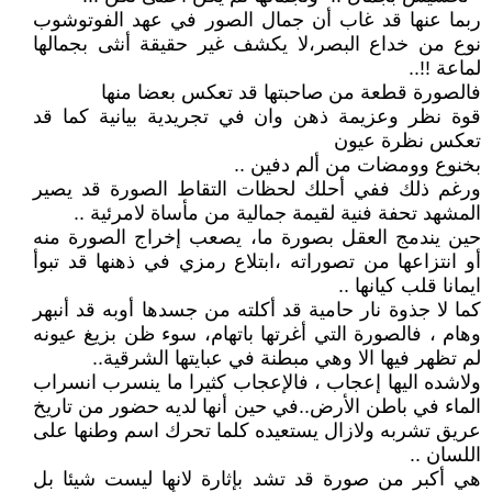
ربما عنها قد غاب أن جمال الصور في عهد الفوتوشوب
نوع من خداع البصر،لا يكشف غير حقيقة أنثى بجمالها
لماعة !!..
فالصورة قطعة من صاحبتها قد تعكس بعضا منها
قوة نظر وعزيمة ذهن وان في تجريدية بيانية كما قد
تعكس نظرة عيون
بخنوع وومضات من ألم دفين ..
ورغم ذلك ففي أحلك لحظات التقاط الصورة قد يصير
المشهد تحفة فنية لقيمة جمالية من مأساة لامرئية ..
حين يندمج العقل بصورة ما، يصعب إخراج الصورة منه
أو انتزاعها من تصوراته ،ابتلاع رمزي في ذهنها قد تبوأ
ايمانا قلب كيانها ..
كما لا جذوة نار حامية قد أكلته من جسدها أوبه قد أنبهر
وهام ، فالصورة التي أغرتها باتهام، سوء ظن بزيغ عيونه
لم تظهر فيها الا وهي مبطنة في عبايتها الشرقية..
ولاشده اليها إعجاب ، فالإعجاب كثيرا ما ينسرب انسراب
الماء في باطن الأرض..في حين أنها لديه حضور من تاريخ
عريق تشربه ولازال يستعيده كلما تحرك اسم وطنها على
اللسان ..
هي أكبر من صورة قد تشد بإثارة لانها ليست شيئا بل