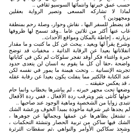
حسب عمق خبرتها وانتمائها السوسيو ثقافي ..
لماذا لا تشاركه المسعى وتصير الرواية بعقلين
ومجهودين ؟
قد يضطر للسفر اليها ، نقاش وحوار، وصلة رحم بمنطقة
غاب عنها أكثر من ثلاثين عاما ..وقد تسمح لها ظروفها
بزيارته ، إحاطة بالمكان ومواقع الأحداث..
وشرع يقرأ لها ويعيد ، يبحث عن كل ما كتبت و ما مقدار
انفلاتاتها بعيدا عن الرقابة الذاتية ، مخفيات قد توضح
خبرة واغتناء فكر أوقد تفجر سلوكات لم تكن في كتاباتها
واضحة ،حقا أن كل ما يقوم به انسان لن يتعدى حدود
تجربته الإنسانية .. وتحت هيمنة ما يمور في نفسه لكن
عند الكتابة فالكثير مما ينفلت يكون بعيدا عن رقابة عقله
، قد يعكس حقيقته ..
وضعها تحت مجهر خبرته ، لم يباشرها بخطاب وانما حام
حولها كأنثى يثير ويترقب ردة الأفعال ، ففي ردة الأفعال
تتبدى زوايا من الشخصية وماهية الوجود عند صاحبها ..
لم يجدها غير شرقية مأخوذة بمبدأ الخوف ورعشة الشك
، تشتغل بظاهرها عن عمقها وبجمالها عن جوهرها ،
الشك فيها ساكن من تربية الحصار وتنشئة التحكمات ،
وشحذ سكاكين الأوامر والنواهي ،ثم سقطات الثرثرة