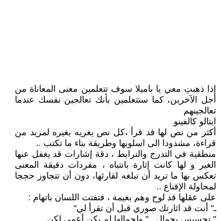
إذا ذهبتِ معي يا باميلا سوف تتعلمين معنى المعاناة من
أجل الآخرين، كما ستتعلمين بأنك تعالجين نفسك عندما
تعالجينهم
ايتالو كالفينو
أكثر من نص لها قد قرأ ،كل نص يغريه بغيره لمزيد من
قراءة، مشدودا الى اسلوبها وطريقة بناء ما تكتب ..
منطقية في التدرج والترابط ، دقة إشارات قد يغفل عنها
الغير و لها كانت إثارة بانتباه ، مفردات دقيقة المعنى
تعكس بها ما تريد أن تبلغه لقارئها، دون أن تتجاوز حججا
لمحاولة الإقناع ..
على عقلها قد لوح وهم بغيمة ، فتفتت اللسان باتهام :
ـ" أنت قد اثارتك صوري قبل أن تقرأ لي"
" تحسيس بجمال .." ولجمالها لم يكن أعمى لكن ...