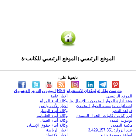
الموقع الرئيسي
الموقع الرئيسي للكاتب-ة
|
تابعونا على:
بنترست
تيلكرام
لينكدإن
الانستغرام
RSS
اليوتيوب
التويتر
الفيسبوك
الموقع الرئيسي
أخبار عامة
هيئة ادارة الحوار المتمدن - للإتصال بنا
وكالة أنباء المرأة
إحصائيات مؤسسة الحوار المتمدن
اخبار الأدب والفن
قواعد النشر
وكالة أنباء اليسار
ابرز كتاب / كاتبات الحوار المتمدن
وكالة أنباء العلمانية
يوتيوب التمدن
وكالة أنباء العمال
مكتبة التمدن
وكالة أنباء حقوق الإنسان
عدد الزوار: 3,429,157,351
اخبار الرياضة
اضافة موضوع جديد
اخبار الاقتصاد