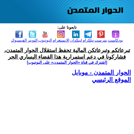
تابعونا على:
بودكاست
بنترست
تيلكرام
لينكدإن
الانستغرام
اليوتيوب
التويتر
الفيسبوك
تبرعاتكم وتبرعاتكن المالية تحفظ استقلال الحوار المتمدن،
فشاركونا في دعم استمرارية هذا الفضاء اليساري الحر
[اشترك في قناة ‫«الحوار المتمدن» على اليوتيوب]
الحوار المتمدن - موبايل
الموقع الرئيسي