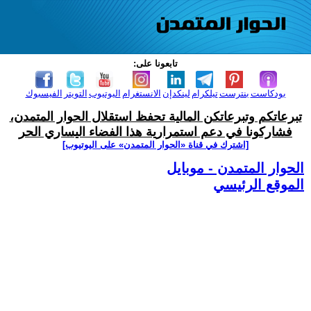
تابعونا على:
بودكاست
بنترست
تيلكرام
لينكدإن
الانستغرام
اليوتيوب
التويتر
الفيسبوك
تبرعاتكم وتبرعاتكن المالية تحفظ استقلال الحوار المتمدن،
فشاركونا في دعم استمرارية هذا الفضاء اليساري الحر
[اشترك في قناة ‫«الحوار المتمدن» على اليوتيوب]
الحوار المتمدن - موبايل
الموقع الرئيسي