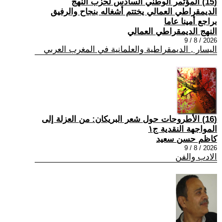
(15) المؤتمر الوطني السادس لحزب النهج
الديمقراطي العمالي يختتم أشغاله بنجاح والرفيق
براجع أمينا عاما
النهج الديمقراطي العمالي
2026 / 8 / 9
اليسار , الديمقراطية والعلمانية في المغرب العربي
(16) الأطروحات حول شعر البريكان: من العزلة إلى
المواجهة النقدية ج١
كاظم حسن سعيد
2026 / 8 / 9
الادب والفن