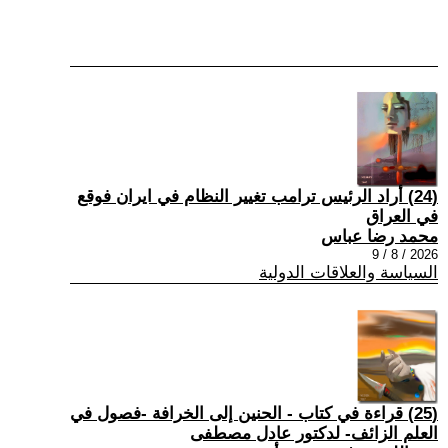
(24) أراد الرئيس ترامب تغيير النظام في ايران فوقع
في العراق
محمد رضا عباس
2026 / 8 / 9
السياسة والعلاقات الدولية
(25) قراءة في كتاب - الحنين إلى الخرافة -فصول في
العلم الزائف- لدكتور عادل مصطفى