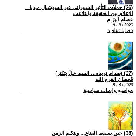
(36) حملات التأثير السيبراني عبر السوشيال ميديا ..
الإعلام بين الحقيقة والتلاعب
عصام البرّام
2026 / 8 / 9
قضايا ثقافية
(37) (صدام نريده… السيد خلّ يتكتر)
قحطان الفرج الله
2026 / 8 / 9
مواضيع وابحاث سياسية
(38) حين يسقط القناع... ويتكلم الزمن