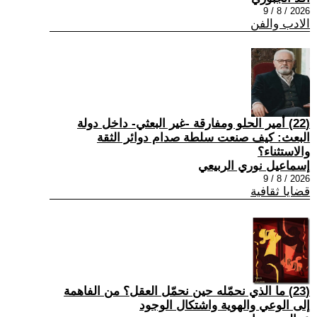
2026 / 8 / 9
الادب والفن
(22) أمير الحلو ومفارقة -غير البعثي- داخل دولة
البعث: كيف صنعت سلطة صدام دوائر الثقة
والاستثناء؟
إسماعيل نوري الربيعي
2026 / 8 / 9
قضايا ثقافية
(23) ما الذي نحمّله حين نحمّل العقل؟ من الفاهمة
إلى الوعي والهوية واشتكال الوجود