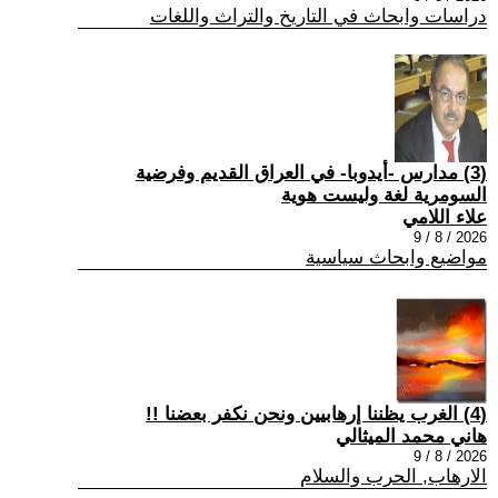
دراسات وابحاث في التاريخ والتراث واللغات
(3) مدارس -أيدوبا- في العراق القديم وفرضية
السومرية لغة وليست هوية
علاء اللامي
2026 / 8 / 9
مواضيع وابحاث سياسية
(4) الغرب يظننا إرهابيين ونحن نكفر بعضنا !!
هاني محمد الميثالي
2026 / 8 / 9
الارهاب, الحرب والسلام