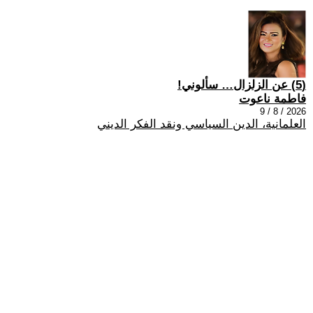
(5) عن الزلزال… سألوني!
فاطمة ناعوت
2026 / 8 / 9
العلمانية، الدين السياسي ونقد الفكر الديني