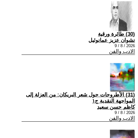
(30) طائرة ورقية
نشوان عزيز عمانوئيل
2026 / 8 / 9
الادب والفن
(31) الأطروحات حول شعر البريكان: من العزلة إلى
المواجهة النقدية ج١
كاظم حسن سعيد
2026 / 8 / 9
الادب والفن