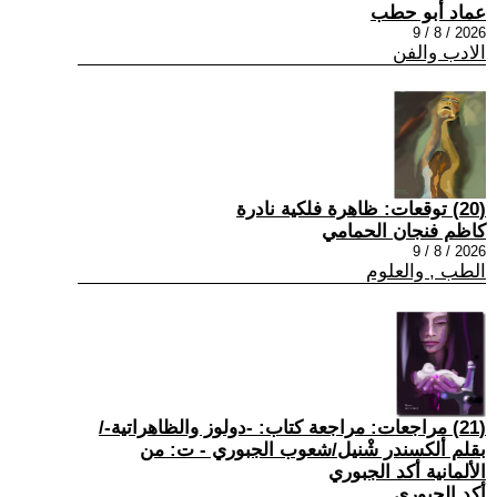
عماد أبو حطب
2026 / 8 / 9
الادب والفن
(20) توقعات: ظاهرة فلكية نادرة
كاظم فنجان الحمامي
2026 / 8 / 9
الطب , والعلوم
(21) مراجعات: مراجعة كتاب: -دولوز والظاهراتية-/
بقلم ألكسندر شْنيل/شعوب الجبوري - ت: من
الألمانية أكد الجبوري
أكد الجبوري