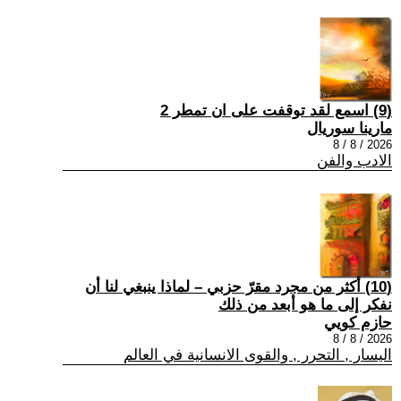
(9) اسمع لقد توقفت على ان تمطر 2
مارينا سوريال
2026 / 8 / 8
الادب والفن
(10) أكثر من مجرد مقرّ حزبي – لماذا ينبغي لنا أن
نفكر إلى ما هو أبعد من ذلك
حازم كويي
2026 / 8 / 8
اليسار , التحرر , والقوى الانسانية في العالم