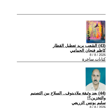
(43) الشعب يريد تعطيل القطار
كاظم فنجان الحمامي
2026 / 8 / 8
كتابات ساخرة
(44) بعد وثيقة ملادينوف.. السلاح بين التصنيم
والتخزين؟!
سليم يونس الزريعي
2026 / 8 / 8