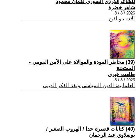
للشاعرالكردي السوري لقمان محمود
شاهر خضرة
2026 / 8 / 8
الادب والفن
(39) مخاطر المودة والموالاة على الأمن القومي -
الممتحنة
طلعت خيري
2026 / 8 / 8
العلمانية، الدين السياسي ونقد الفكر الديني
(40) كتابات قصيرة جدا / الهروب الصغير /
بويعلاوي عبد الرحمان