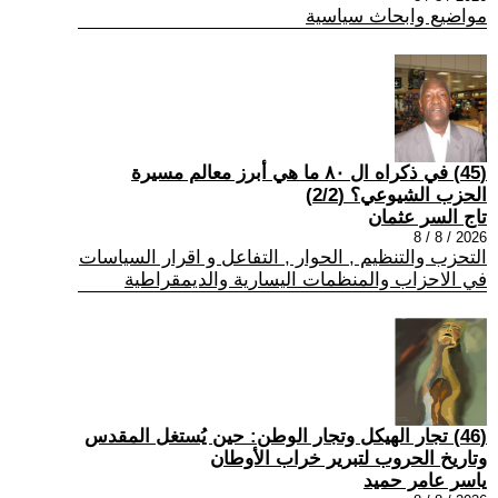
مواضيع وابحاث سياسية
(45) في ذكراه ال ٨٠ ما هي أبرز معالم مسيرة
الحزب الشيوعي؟ (2/2)
تاج السر عثمان
2026 / 8 / 8
التحزب والتنظيم , الحوار , التفاعل و اقرار السياسات
في الاحزاب والمنظمات اليسارية والديمقراطية
(46) تجار الهيكل وتجار الوطن: حين يُستغل المقدس
وتاريخ الحروب لتبرير خراب الأوطان
ياسر عامر حميد