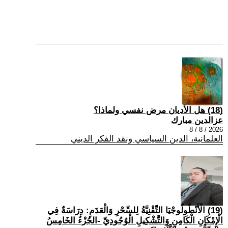
(18) هل الأديان مرض نفسي ولماذا؟
عزالدين مبارك
2026 / 8 / 8
العلمانية، الدين السياسي ونقد الفكر الديني
(19) الْأَنْطُولُوجْيَا التِّقْنِيَّةُ لِلسِّحْرِ وَالْعَدَمِ: دِرَاسَةٌ فِي
الْإِمْكَانِ الْكَامِنِ وَالتَّشْكِيلِ الْوُجُودِيِّ -الجُزْءُ الخَامِسُ