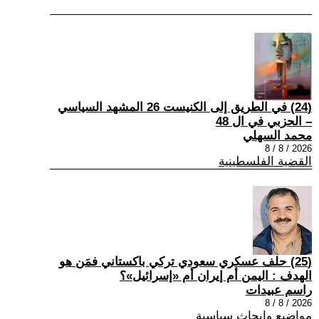
(24) في الطريق إلى الكنيست 26 المشهد السياسي
– الحزبي في ال 48
محمد السهلي
2026 / 8 / 8
القضية الفلسطينية
(25) حلف عسكري سعودي تركي باكستاني فمَن هو
الهدف : اليمن أم إيران أم «إسرائيل»؟
راسم عبيدات
2026 / 8 / 8
مواضيع وابحاث سياسية