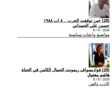
(28) حين توقفت الحرب .. ٨ اب ١٩٨٨
حسين علي الحمداني
2026 / 8 / 8
مواضيع وابحاث سياسية
(29) فواديسواف ريمونت الجمال الكامن في الحياة
هاشم معتوق
2026 / 8 / 8
الادب والفن