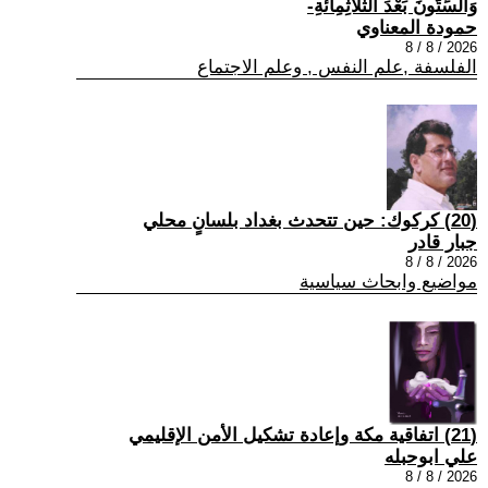
وَالسِّتُّونَ بَعْدَ الثَّلَاثِمِائَةِ-
حمودة المعناوي
2026 / 8 / 8
الفلسفة ,علم النفس , وعلم الاجتماع
(20) كركوك: حين تتحدث بغداد بلسانٍ محلي
جبار قادر
2026 / 8 / 8
مواضيع وابحاث سياسية
(21) اتفاقية مكة وإعادة تشكيل الأمن الإقليمي
علي ابوحبله
2026 / 8 / 8