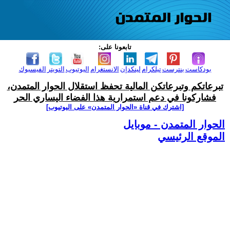
تابعونا على:
بودكاست
بنترست
تيلكرام
لينكدإن
الانستغرام
اليوتيوب
التويتر
الفيسبوك
تبرعاتكم وتبرعاتكن المالية تحفظ استقلال الحوار المتمدن،
فشاركونا في دعم استمرارية هذا الفضاء اليساري الحر
[اشترك في قناة ‫«الحوار المتمدن» على اليوتيوب]
الحوار المتمدن - موبايل
الموقع الرئيسي