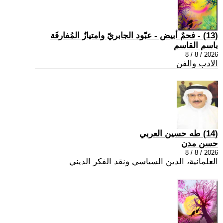
(13) - فحمٌ أبيض - عبّود الجابريّ وامتيازُ المُفارقَة
باسم القاسم
2026 / 8 / 8
الادب والفن
(14) طه حسين العربي
حسن مدن
2026 / 8 / 8
العلمانية، الدين السياسي ونقد الفكر الديني