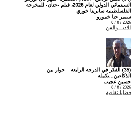
السينمائي الدولي لعام 2026، فيلم -حنان- للمخرجة
الفلسلطينية سابرينا خوري
سمير حنا خمورو
2026 / 8 / 8
الادب والفن
(35) الفكر في الدرجة الرابعة _ حوار بين
الذكاءين...تكملة
حسين عجيب
2026 / 8 / 8
قضايا ثقافية