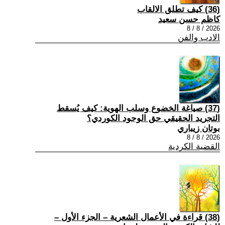
(36) كيف تطلق الالقاب
كاظم حسن سعيد
2026 / 8 / 8
الادب والفن
(37) صياغة الخضوع وسلب الهوية: كيف يُسقط
التجريد الحقيقي حق الوجود الكوردي؟
بوتان زيباري
2026 / 8 / 8
القضية الكردية
(38) قراءة في الأعمال الشعرية – الجزء الأول –