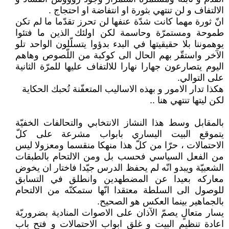
الالتفاف و لن تنتهي بثورة او انتفاضة او احتجاج .
انّ ثورة مهما كانت شدّة عنفها لن تحرز تقدّما ما لم تكن
طموحة ومستمرّة وحاسمة لكن اولئك الذين ما فتئوا
يوهموننا بلا حقيقيتها في البدء بدؤوا يتسلّلون الواحد تلو
الآخر واستقّر بهم الحال الى كوكبة من اللّصوص وهاهم
اليوم يتصارعون جهارا نهارا للالتفاف عليها للمرّة الثانية
على التوالي.
هكذا تدار الامور و بهذه الاساليب المتعفّنة تُحبك الحكاية
لكن ليتها تنتهي هنا ..
بالمقابل وسط هذا النشاز الانتخابي والتحالفات الخفيّة
يتموقع البيت اليساري بابواب مشرعة على كلّ
الاحتمالات ، حرّا من كلّ هذا منهكا منقسما ومعزولا ليس
من الفعل السياسي فحسب بل ومن الالتحام بالطبقات
الشعبيّة ويبدو انّه لم يحفظ الدرس جيّدا فاختار ان يخوض
معاركه بعيدا عن المضطهدين وانطلق في التسابق
للوصول الى السلطة معتقدا انّها ستمكنّه من الالتحام
بالجماهير بينما العكس هو الصحيح.
يسار متعالٍ يصمّ الآذان على الاصوات المنادية بضروريّة
اعادة تنظيم البيت و غلق ابواب الاحتمالات و فتح باب