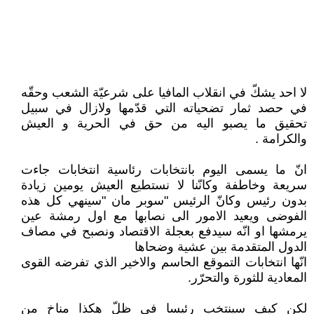
لا احد يشكّ في انقلاب المافيا على شرعيّة الشعب وحقّه
في حصد ثمار تضحياته التي قدّمها ولازال في سبيل
تحقيق ما يصبو اليه من حق في الحرية و العيش
والكرامة .
انّ ما يسمى اليوم بانتخابات رئاسية انتخابات جاءت
سريعة وخاطفة وكانّنا لا نستطيع العيش يومين زيادة
بدون رئيس وكانّ الرئيس "سوبر مان "سينهي كل هذه
الفوضى ويعيد الامور الى نصابها مع اول رمشة عين
يرمشها او انّه سيدفع بعجلة الاقتصاد ونصبح في مصاف
الدول المتقدمة بين عشية وضحاها
انّها انتخابات التموقع الحاسم والاخير الذي تفرضه القوى
المعادية للثورة والتحرّر.
لكن كيف سينتخب رئيسا في ظلّ هكذا مناخ من