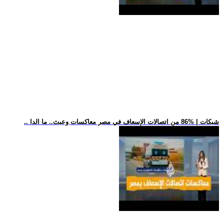
.. شبكات | %86 من اتصالات الإسعاف في مصر معاكسات وعبث.. ما الدا