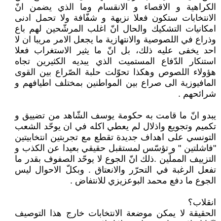
الكراهية و الاقصاء و الانقسام وما الذي يضمن انّ
الانتخابات ستكون فعلا نزيهة و شفّافة ولا تحمل ادنى
امكانيات التشكيك والحال انّ اغلب المرشّحين لهم باع
وذراع في اللصوصية والانتهازية ما يجعل الامر مريبا ان لا
احد يخفى عليه ذلك، بل انّ ما يثير الاستغراب فعلا
استنكار الدّفاع المستميت الذي يبديه الكثيرين تجاه
هؤولاء اللصوص وهكذا تحوّلت حلبة الصّراع بين القوى
المافيوزية الى صراع بين المواطنين بمختلف اطيافهم و
شرائحهم .
يبدو انّ ما قامت به حكومة يوسف الشّاهد من تضييق و
تكميم وتجويع واذلال لم يعطي اكله في ان يوحّد الشعب
التونسي على اهداف جديدة تقطع مع تجربتين انتخابيتين
"فاشلتين " و تؤسّس لمستقبل حقيقي بعيدا عن الكذب و
التزييف المملّين .ذلك انّ الجوع لا يوحّد الصفوف بقدر ما
تفعل الرغبة في التحرّر والانعتاق . وبكلّ الاحوال ليس
الجوع ما دفع محمد البوعزيزي للانتفاض .
انقلاب؟
الحقيقة لا يمكن موضعة الانتخابات خارج هذا التوصيف