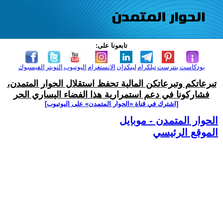
تابعونا على:
بودكاست
بنترست
تيلكرام
لينكدإن
الانستغرام
اليوتيوب
التويتر
الفيسبوك
تبرعاتكم وتبرعاتكن المالية تحفظ استقلال الحوار المتمدن،
فشاركونا في دعم استمرارية هذا الفضاء اليساري الحر
[اشترك في قناة ‫«الحوار المتمدن» على اليوتيوب]
الحوار المتمدن - موبايل
الموقع الرئيسي