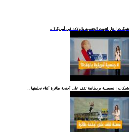
.. شبكات | هل انتهت الجنسية بالولادة في أمريكا؟
.. شبكات | تسعينية بريطانية تقف على أجنحة طائرة أثناء تحليقها