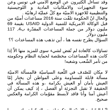
وقد تساءل الكثيرون عن الوضع الامني في تونس وعن
سوء التجهيزات والامكانيات المادية و اللوجيستية
والتنظيمية للاجهزة الامنيّة مع كلّ عمليّة ارهابيّة .
والحال انّ الحكومة تلقّت سنة 2016 مساعدات أمنيّة من
قبل الوكالة الامريكية للتنمية الدولية USAID بقيمة 69
مليون دولار من جملة المساعدات المقدّرة ب4, 117
مليون دولار
السؤال يطرح نفسه هنا ، أين تذهب هذه المساعدات ؟؟
تساؤلات كالعادة لم تُفض لشيء سوى للمزيد منها الاّ إذا
كانت هذه المساعدات مخصّصة لحماية النظام وحكومته
من تآمر الشّعب وشغبه!
لا مكان للصّدف في اللّعبة السياسيّة فالمسألة الامنيّة
مسألة قابلة للمساومة وعلى المواطن أن يختار إمّا
العيش بأمان أو العيش بكرامة ،و هذه المسألة في
الحقيقة لا تقبل التجزئة أو الفصل ، إذ كيف يمكن أن
أعيش آمنا وأنا فاقد لأبسط مقوّمات الكرامة والعكس
صحيح.