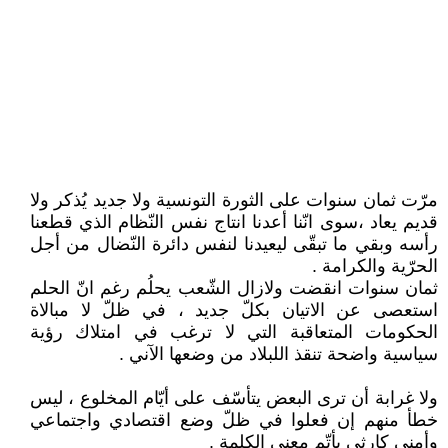
مرّت ثمان سنوات على الثورة التونسية ولا جديد يُذكر ولا
قديم يعاد ،سوى انّنا أعدنا انتاج نفس النّظام الذي قطعنا
رأسه وبقي ما تبقّى ليعيدنا لنفس دائرة النّضال من أجل
الحرّية والكرامة .
ثمان سنوات انقضت ولازال الشّعب يحلُم رغم انّ الحلم
استعصى عن الاتيان بكلّ جديد ، في ظلّ لا مبالاة
الحكومات المتعاقبة التي لا ترغب في امتلاك رؤية
سياسية واضحة تنقذ اللبلاد من وضعها الآني .
ولا غرابة أن ترى البعض يتأسّف على أيّام المخلوع ، ليس
خطأ منهم إن فعلوا في ظلّ وضع اقتصادي واجتماعي
وأمني كارثي بأتّم معنى الكلمة .