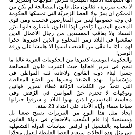
انّها السّياسة الامنيّة المبتكرة لفرض التوجّهات ولتمرير ما
لا يجب تمريره ، فقانون مثل قانون المصالحة لم يكن من
الممكن ان يمرّ لولا العصا الزجريّة التي تمسكها الحكومة
في وجه خصومها ليس من المعارضين فحسب ومن قوى
المجتمع المدني الرّافض لهذا القانون باعتباره قانونا يبرّر
الفساد ولا يعاقب المفسدين من رجال الاعمال الذين
تمعّشوا في البلاد زمن المخلوع و الذين اعتبروها حكرا
لهم ، امّا ما تبقّى من الشعب ليسوا الا هامشا على ورقة
الوطن!
والحكومة التونسية كغيرها من الحكومات العربية غالبا ما
تنجح في تبرير افعالها حيث اعتبرت قانون المصالحة
جسرا لبناء دولة القانون ولاعادة ثقة المواطن في
مؤسّساتها . بهذه الصّيغة وبغيرها من الصّيغ المغالطة
التي تتخذّ من الكلمات الرّنّانة غطاء لتمرير قوانين
وتوجّهات لا تحترم حقّ المواطن في الرّفض وفي
محاسبة المفسدين الذين نهبوا البلاد و سرقوا خيراتها
صباحا مساء وأيّام الآحاد على امتداد 23 سنة.
ايجاد مثل هذا النوع من التبريرات يصبح صعبا بل
ومستحيلا إذا قام الشّعب بالاحتجاج في دولة القانون
للمطالبة بالتشغيل او لرفض سياسات الدولة التشغيلية
في مثل هذه الحالات ستعود العصا الغليظة للعمل مجدّدا