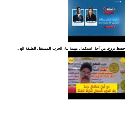
.. حفيظ يزوغ: من أجل استكمال مهمة بناء الحزب المستقل للطبقة الع