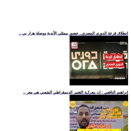
.. انطلاق قرعة الدوري المصري.. حضور ممثلي الأندية ووصلة هزار بي
.. إبراهيم النافعي : إن معركـة التغيير الديمقراطي الشعبي هي معر