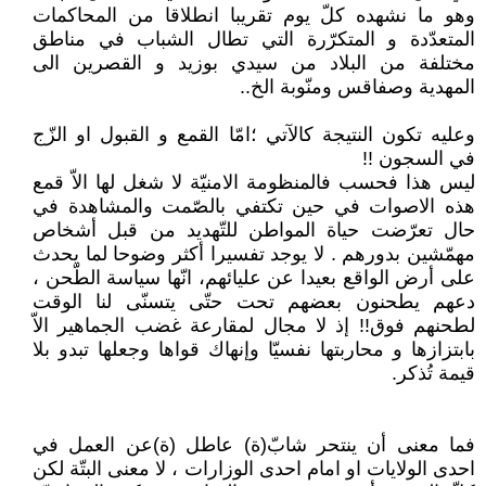
وهو ما نشهده كلّ يوم تقريبا انطلاقا من المحاكمات
المتعدّدة و المتكرّرة التي تطال الشباب في مناطق
مختلفة من البلاد من سيدي بوزيد و القصرين الى
المهدية وصفاقس ومنّوبة الخ..
وعليه تكون النتيجة كالآتي ؛امّا القمع و القبول او الزّج
في السجون !!
ليس هذا فحسب فالمنظومة الامنيّة لا شغل لها الاّ قمع
هذه الاصوات في حين تكتفي بالصّمت والمشاهدة في
حال تعرّضت حياة المواطن للتّهديد من قبل أشخاص
مهمّشين بدورهم . لا يوجد تفسيرا أكثر وضوحا لما يحدث
على أرض الواقع بعيدا عن عليائهم، انّها سياسة الطّحن ،
دعهم يطحنون بعضهم تحت حتّى يتسنّى لنا الوقت
لطحنهم فوق!! إذ لا مجال لمقارعة غضب الجماهير الاّ
بابتزازها و محاربتها نفسيّا وإنهاك قواها وجعلها تبدو بلا
قيمة تُذكر.
فما معنى أن ينتحر شابّ(ة) عاطل (ة)عن العمل في
احدى الولايات او امام احدى الوزارات ، لا معنى البتّة لكن