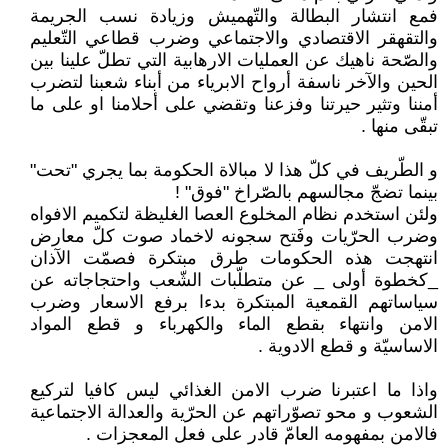
فمع انتشار البطالة والتّهميش وزيادة نسب الجريمة
والتقهقر الاقتصادي والاجتماعي وضرب قطاعي التّعليم
والصّحة ناهيك عن العمليات الارهابية التي تطلّ علينا بين
الحين والآخر ناسفة أرواح الابرياء من أبناء شعبنا لتضرب
أمننا وتثير حيرتنا وفزعنا وتقضي على أحلامنا او على ما
تبقّى منها .
و الطّريف في كلّ هذا لا مبالاة الحكومة بما يجري "تحت"
بينما تضجّ مجالسهم بالصّراخ "فوق" !
ولئن استخدم نظام المخلوع العصا الغليظة لتكميم الافواه
وضرب الحرّيات وفَتح سجونه لاخماد صوت كلّ معارض
انتهجت هذه الحكومات طرق مبتكرة فصمّت الآذان
_كخطوة أولى _ عن متطلّبات الشّعب واحتجاجاته عن
سياساتهم القمعية المبتكرة بدءا برفع الاسعار وضرب
الامن وانتهاء بقطع الماء والكهرباء و قطع المواد
الاساسيّة و قطع الادوية .
واذا ما اعتبرنا ضرب الامن الغذائي ليس كافيا لتركيع
الشعوب و محو تصوّراتهم عن الحرّية والعدالة الاجتماعية
فالامن بمفهومه العامّ قادر على فعل المعجزات .