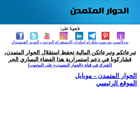
تابعونا على:
بودكاست
بنترست
تيلكرام
لينكدإن
الانستغرام
اليوتيوب
التويتر
الفيسبوك
تبرعاتكم وتبرعاتكن المالية تحفظ استقلال الحوار المتمدن،
فشاركونا في دعم استمرارية هذا الفضاء اليساري الحر
[اشترك في قناة ‫«الحوار المتمدن» على اليوتيوب]
الحوار المتمدن - موبايل
الموقع الرئيسي