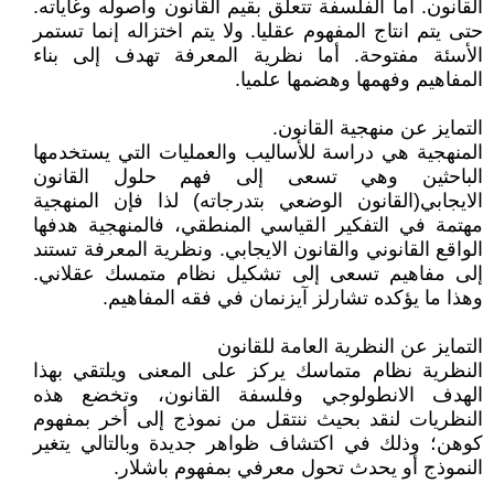
القانون. أما الفلسفة تتعلق بقيم القانون وأصوله وغاياته.
حتى يتم انتاج المفهوم عقليا. ولا يتم اختزاله إنما تستمر
الأسئة مفتوحة. أما نظرية المعرفة تهدف إلى بناء
المفاهيم وفهمها وهضمها علميا.
التمايز عن منهجية القانون.
المنهجية هي دراسة للأساليب والعمليات التي يستخدمها
الباحثين وهي تسعى إلى فهم حلول القانون
الايجابي(القانون الوضعي بتدرجاته) لذا فإن المنهجية
مهتمة في التفكير القياسي المنطقي، فالمنهجية هدفها
الواقع القانوني والقانون الايجابي. ونظرية المعرفة تستند
إلى مفاهيم تسعى إلى تشكيل نظام متمسك عقلاني.
وهذا ما يؤكده تشارلز آيزنمان في فقه المفاهيم.
التمايز عن النظرية العامة للقانون
النظرية نظام متماسك يركز على المعنى ويلتقي بهذا
الهدف الانطولوجي وفلسفة القانون، وتخضع هذه
النظريات لنقد بحيث ننتقل من نموذج إلى أخر بمفهوم
كوهن؛ وذلك في اكتشاف ظواهر جديدة وبالتالي يتغير
النموذج أو يحدث تحول معرفي بمفهوم باشلار.