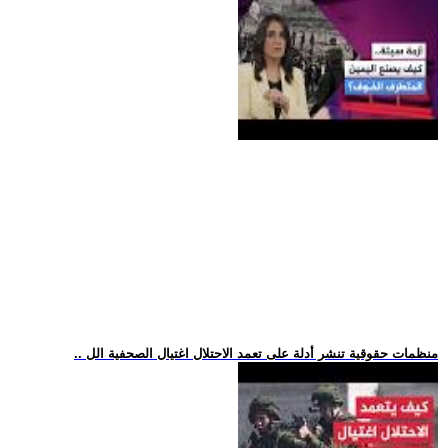
.. منظمات حقوقية تنشر أدلة على تعمد الاحتلال اغتيال الصحفية الل