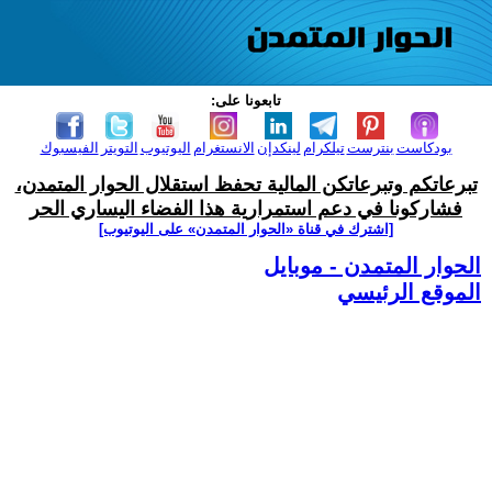
تابعونا على:
بودكاست
بنترست
تيلكرام
لينكدإن
الانستغرام
اليوتيوب
التويتر
الفيسبوك
تبرعاتكم وتبرعاتكن المالية تحفظ استقلال الحوار المتمدن،
فشاركونا في دعم استمرارية هذا الفضاء اليساري الحر
[اشترك في قناة ‫«الحوار المتمدن» على اليوتيوب]
الحوار المتمدن - موبايل
الموقع الرئيسي