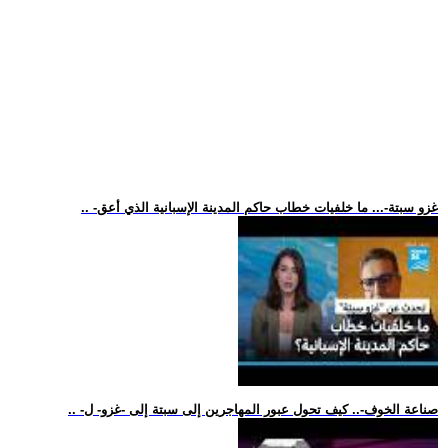
.. -غزو سبتة-... ما خلفيات خطاب حاكم المدينة الإسبانية الذي أعق
.. -صناعة الخوف-.. كيف تحول عبور المهاجرين إلى سبتة إلى -غزو- ل