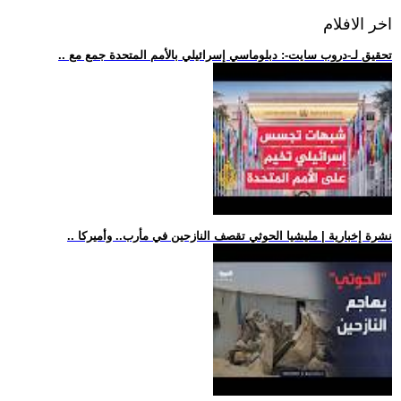
اخر الافلام
.. تحقيق لـ-دروب سايت-: دبلوماسي إسرائيلي بالأمم المتحدة جمع مع
.. نشرة إخبارية | مليشيا الحوثي تقصف النازحين في مأرب.. وأميركا