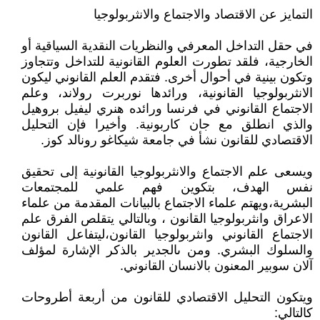
التمايز عن الاقتصاد والاجتماع والانثربولوجيا
في حقل التداخل المعرفي والنظريات النقدية السياقية أو
الخارجية، فلقد تطورت العلوم القانونية للتداخل وتتجاوز
وتكون بينية في أحوال أخرى. فتقدم العلم القانوني ليكون
الانثربولوجيا القانونية، ورائدها نوربرت رولاند، وعلم
الاجتماع القانوني في فرنسا ورائده هنري ليفيل بروهيل
والذي انطلق مع جان كاربونية. وأخيرا فإن التحليل
الاقتصادي للقانون نشأ في جامعة شيكاغو رونالد كوز.
ويسعى علم الاجتماع والانثربولوجيا القانونية إلى تحقيق
نفس الهدف، بتكوين فهم علمي للمجتمعات
البشرية،ويهتم علماء الاجتماع بالبيانات المقدمة من علماء
الاعراق وانثربولوجيا القانون ، وبالتالي يتقلص الفرق علم
الاجتماع القانوني وانثربولوجيا القانون،ليتفاعل القانون
والسلوك البشري. ومن ىالجدير بالذكر الإشارة لمؤلف
آلان سوبير المعنون بالانسان القانوني.
ويتكون التحليل الاقتصادي للقانون من أربعة أطروحات
كالتالي: