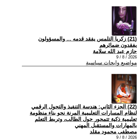
(21) زكريا التلمس يفقد قدمه ... والمسؤولون
يفقدون ضمائرهم
حازم عبد الله سلامة
2026 / 8 / 9
مواضيع وابحاث سياسية
(22) الجزء الثاني: هندسة التنفيذ والتحول الرقمي
لنظام المسارات التعليمية المرنة نحو بناء منظومة
تعليمية ذكية تتمحور حول الطالب، وتربط التعلم
بالمهارات والمستقبل المهني
مصطفى محمود مقلد
2026 / 8 / 9