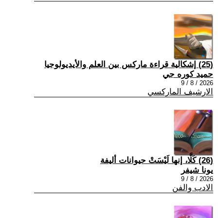
(25) إشكالية قراءة ماركس بين العلم والأيديولوجيا
حميد كوره جي
2026 / 8 / 9
الارشيف الماركسي
(26) كَلَّا، إنها لَيْسَتْ حيوانات أليفة
يونا شيفر
2026 / 8 / 9
الادب والفن