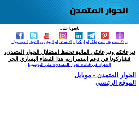
تابعونا على:
بودكاست
بنترست
تيلكرام
لينكدإن
الانستغرام
اليوتيوب
التويتر
الفيسبوك
تبرعاتكم وتبرعاتكن المالية تحفظ استقلال الحوار المتمدن،
فشاركونا في دعم استمرارية هذا الفضاء اليساري الحر
[اشترك في قناة ‫«الحوار المتمدن» على اليوتيوب]
الحوار المتمدن - موبايل
الموقع الرئيسي