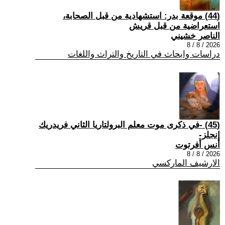
(44) موقعة بدر: استشهادية من قبل الصحابة،
استعراضية من قبل قريش
الناصر خشيني
2026 / 8 / 8
دراسات وابحاث في التاريخ والتراث واللغات
(45) -في ذكرى موت معلم البرولتاريا الثاني فريدريك
إنجلز-
أنس أفرتوت
2026 / 8 / 8
الارشيف الماركسي