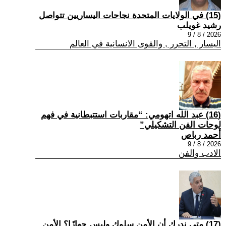
(15) في الولايات المتحدة نجاحات اليساريين تتواصل
رشيد غويلب
2026 / 8 / 9
اليسار , التحرر , والقوى الانسانية في العالم
(16) عبد الله اتهومي: “مقاربات استتبطانية في فهم
لوحات الفن التشكيلي”
أحمد رباص
2026 / 8 / 9
الادب والفن
(17) متى ندرك أن الأمن سلوك وليس جهازًا؟ الأمن