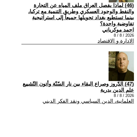
(46) لماذا يفصل العراق ملف المياه عن التجارة
والنفط والوجود العسكري وطريق التنمية مع تركيا،
بينما تستطيع بغداد تحويلها جميعاً إلى استراتيجية
تفاوضية واحدة؟
احمد موكرياني
2026 / 8 / 8
الادارة و الاقتصاد
(47) الدّروز وصراع البقاء بين نار السّنّة وأتون التّشييع
علم الدين بدرية
2026 / 8 / 8
العلمانية، الدين السياسي ونقد الفكر الديني