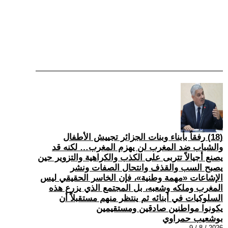
(18) رفقاً بأبناء وبنات الجزائر تجييش الأطفال
والشباب ضد المغرب لن يهزم المغرب… لكنه قد
يصنع أجيالاً تتربى على الكذب والكراهية والتزوير حين
يصبح السب والقذف وانتحال الصفات ونشر
الإشاعات «مهمة وطنية»، فإن الخاسر الحقيقي ليس
المغرب وملكه وشعبه، بل المجتمع الذي يزرع هذه
السلوكيات في أبنائه ثم ينتظر منهم مستقبلاً أن
يكونوا مواطنين صادقين ومستقيمين
بوشعيب حمراوي
2026 / 8 / 9