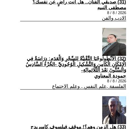
(31) صديقي الفنان.. هل أنت راضٍ عن نفسك؟
مصطفى النبيه
2026 / 8 / 8
الادب والفن
(32) الْأَنْطُولُوجْيَا التِّقْنِيَّةُ لِلسِّحْرِ وَالْعَدَمِ: دِرَاسَةٌ فِي
الْإِمْكَانِ الْكَامِنِ وَالتَّشْكِيلِ الْوُجُودِيِّ -الجُزْءُ السَّادِسُ
وَالسِّتُّونَ بَعْدَ الثَّلَاثِمِائَةِ-
حمودة المعناوي
2026 / 8 / 8
الفلسفة ,علم النفس , وعلم الاجتماع
(33) هل الزمن وهم؟! موقف فيلسوف كامبريدج