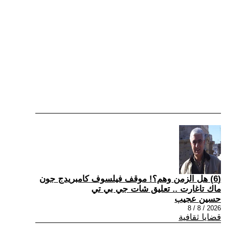
(6) هل الزمن وهم؟! موقف فيلسوف كامبريدج جون
ماك تاغارت .. تعليق شات جي بي تي
حسين عجيب
2026 / 8 / 8
قضايا ثقافية