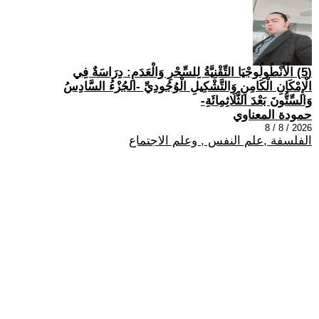
(5) الْأَنْطُولُوجْيَا التِّقْنِيَّةُ لِلسِّحْرِ وَالْعَدَمِ: دِرَاسَةٌ فِي
الْإِمْكَانِ الْكَامِنِ وَالتَّشْكِيلِ الْوُجُودِيِّ -الجُزْءُ السَّادِسُ
وَالسِّتُّونَ بَعْدَ الثَّلَاثِمِائَةِ-
حمودة المعناوي
2026 / 8 / 8
الفلسفة ,علم النفس , وعلم الاجتماع