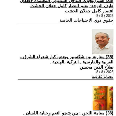
(34) استراتيجيات التدخل السلوكي المعتمدة لأطفال
طيف التوحد: بقلم انتصار كامل جفلان الخشت
انتصار كامل جفلان الخشت
2026 / 8 / 8
حقوق ذوي الاحتياجات الخاصة
(35) مقارنة بين شكسبير وبعض كبار شعراء الشرق -
العربية والفارسية , التركية ,الهندية .
صلاح الدين محسن
2026 / 8 / 8
قضايا ثقافية
(36) مقامة اللحن : بين شجو النغم وجناية اللسان ,