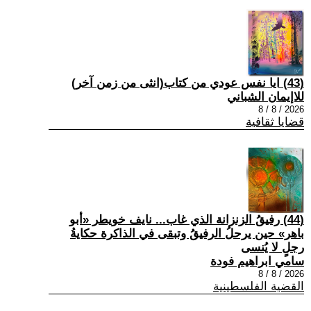
(43) ايا نفس عودي من كتاب(انثى من زمن آخر)
للاإيمان الشباني
2026 / 8 / 8
قضايا ثقافية
(44) رفيقُ الزنزانة الذي غاب... نايف خويطر «أبو
باهر» حين يرحلُ الرفيقُ وتبقى في الذاكرة حكايةُ
رجلٍ لا يُنسى
سامي ابراهيم فودة
2026 / 8 / 8
القضية الفلسطينية