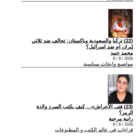
(22) تركيا والسعودية وباكستان: تحالف ضد ثلاثي
إيران ام ضد اسرائيل؟
محمد حمد
2026 / 8 / 8
مواضيع وابحاث سياسية
(23) فتى الأحراش»… كيف يكتب السرد ولادة
الرمز؟
رانية مرجية
2026 / 8 / 8
قراءات في عالم الكتب و المطبوعات