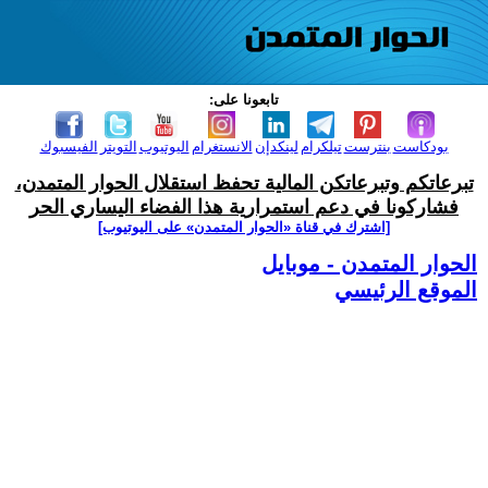
تابعونا على:
بودكاست
بنترست
تيلكرام
لينكدإن
الانستغرام
اليوتيوب
التويتر
الفيسبوك
تبرعاتكم وتبرعاتكن المالية تحفظ استقلال الحوار المتمدن،
فشاركونا في دعم استمرارية هذا الفضاء اليساري الحر
[اشترك في قناة ‫«الحوار المتمدن» على اليوتيوب]
الحوار المتمدن - موبايل
الموقع الرئيسي