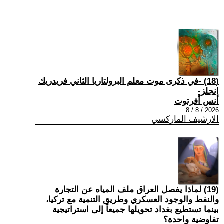
(18) -في ذكرى موت معلم البرولتاريا الثاني فريدريك
إنجلز-
أنس أفرتوت
2026 / 8 / 8
الارشيف الماركسي
(19) لماذا يفصل العراق ملف المياه عن التجارة
والنفط والوجود العسكري وطريق التنمية مع تركيا،
بينما تستطيع بغداد تحويلها جميعاً إلى استراتيجية
تفاوضية واحدة؟