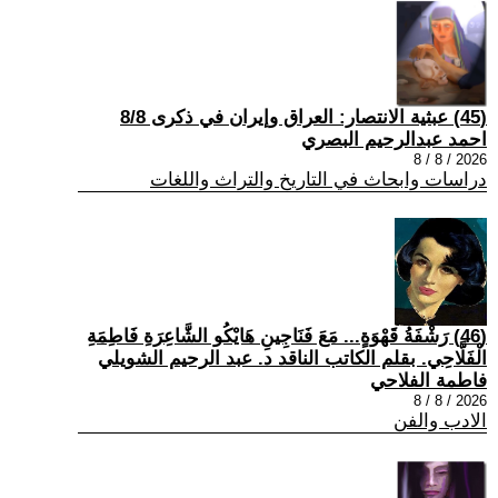
(45) عبثية الانتصار: العراق وإيران في ذكرى 8/8
احمد عبدالرحيم البصري
2026 / 8 / 8
دراسات وابحاث في التاريخ والتراث واللغات
(46) رَشْفَةُ قَهْوَةٍ... مَعَ فَنَاجِينِ هَايْكُو الشَّاعِرَةِ فَاطِمَةِ
الْفَلَّاحِي. بقلم الكاتب الناقد د. عبد الرحيم الشويلي
فاطمة الفلاحي
2026 / 8 / 8
الادب والفن