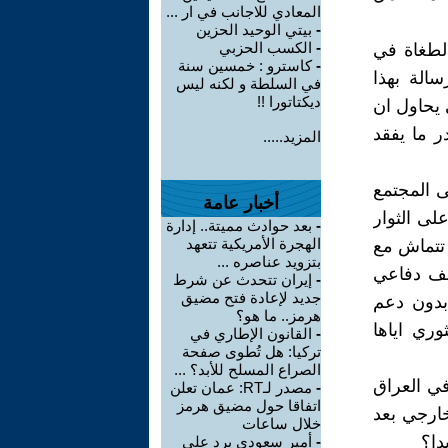
المعادي للاجانب في ار ...
-
بيتي الوحيد الحزين
-
الكسب الحزبي
الطغاة في
-
كاسترو : خمسين سنة
سالة بهذا
في السلطة و لكنه ليس
ديكتاتورا !!
 يحاول ان
ر ما يفقد
المزيد.....
لى المجتمع
أخبار عامة
لى الثوار
-
بعد حوادث مميتة.. إدارة
الهجرة الأمريكية تتعهد
 تتماش مع
بتزويد عناصره ...
قف دفاعي
-
إيران تتحدث عن شرط
جديد لإعادة فتح مضيق
 بدون دعم
هرمز.. ما هو؟
ري اياها
-
القانون الإطاري في
تركيا: هل تُطوى صفحة
الصراع المسلح للأبد؟ ...
في العراق
-
مصدر لـRT: عمان تعلن
اتفاقا حول مضيق هرمز
ارجي بعد
خلال ساعات
دا؟
-
أمير سعودي يرد على