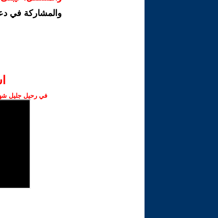
والمشاركة في دع
ا‫
في رحيل جليل شهبا