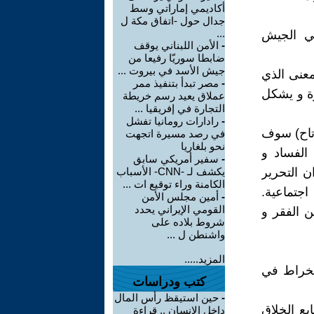
أكاديمي إماراتي وسط
جدال حول -اتفاق مكة ل
...
قي الجيش
-
الأمن اللبناني يوقف
ضابطا سوريّا رفيعا من
جيش الأسد في بيروت ...
معنى الذي
-
مصر تبدأ بتنفيذ ممر
رة و يشكل
عملاق يعيد رسم خريطة
التجارة في إفريقيا ...
-
رادارات رومانيا تفشل
رتاح) سوف
في رصد مسيرة اتجهت
نحو بلغاريا
 الفساد و
-
سفير أمريكي سابق
ن التحرير
يكشف لـ -CNN- الأسباب
الكامنة وراء توقيع ات ...
اجتماعية.
-
أمين مجلس الأمن
القومي الإيراني يحدد
 الفقر و
شروط بلاده على
واشنطن ل ...
المزيد.....
انخراط في
كتب ودراسات
-
حين استيقظ رأس المال
بع الخلاق
داخل الإنسان .. قراءة