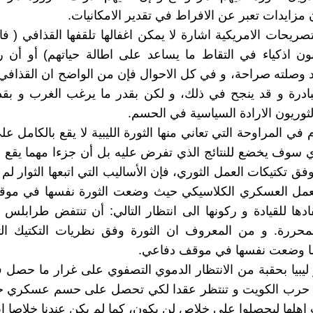
 مزايدات تعبر عن الافراط في تقدير الامكانيات.
تصريحات الامريكية اشارة لا يمكن اغفالها تلقفها القذافي ( ف
نون اذكياء في التقاط ما يساعد على اطالة حياتهم) أو أن ر
 وصلته صراحة، و في كل الاحوال فإن من الواضح ان القذافي
بادرة و قد ينجح في ذلك، و لكن بقدر ما يرغب الغرب و بقد
ثوريون الارادة السياسية في الحسم.
 في المراوحة التي تعاني منها الثورة الليبية لا يقع بالكامل ع
ي سوف يخضع للنتائج الذي تفرض عليه بل أن جزءا مهما يقع ع
ق تكتيكات العمل الثوري، فإن الأساليب التي اتبعها الثوار لم
لعمل العسكري الكلاسيكي حيث وضعت الثورة نفسها في مو
دها للقيادة و ركونها الى انتظار التالي: أن تنتفض طرابلس
محررة. و من المعروف ان الثورة وفق نظريات التكتيك الثو
ما وضعت نفسها في موقف دفاعي.
يبيا بحقبة من الانتظار الدموي التصفوي على غرار ما حصل 
حرب الكويت و تنتظر عقدا لكي تحصل على حسم عسكري خ
اهلها ليحصلوا على خلاص لن يكون، كما لم يكن عندنا خلاصا اب