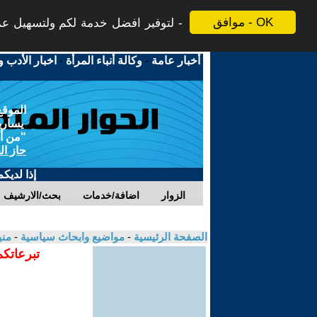
موافق - OK
لتوفير افضل خدمة لكم ولتسهيل عملي
أخبار عامة
-
وكالة أنباء المرأة
-
اخبار الأدب و
الموقع
يسارية
"من أج
حاز ال
إذا لديك
الزوار
اضافة/خدمات
بحث/الارشيف
الصفحة الرئيسية
-
مواضيع وابحاث سياسية
-
مني
تبرعاتكم