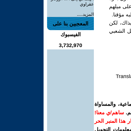
عقراوي
على ميلهم
ه مؤقتا.
المزيد.....
بذاك، لكن
المعجبين بنا على
عل الشعبي
الفيسبوك
3,732,970
Transl
اعية، والمساواة
م.
ساهم/ي معنا!
رار هذا المنبر الحر
معلومات التحويل