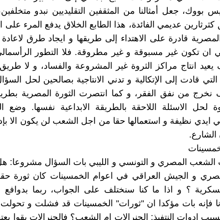
س بووك، جعل أمثالنا من المثقفين التقليديين نبدو متخلفين،
كثرثارين عديمي الفائدة، هذا الطابع الخلاق يدفع المرء على ا
المصرية قادرة على الاهتداء إلى طريقها و ايجاد طرق لاعادة ا
ان تكون غير مسبوقة و غير مطروقة. فلا التطور الرأسمالي
عيد انتاج مراكز الثروة غير المشروعة والفساد، و لا طريق 
 التي قادت إلى الإتكالية و تدني الانتاجية بصالحين لحل السؤ
ف نخرج من نفق الفقر، و كما انتصرت الثورة المصرية بطريق
ة لحل الاسئلة اللاحقة بالطريقة الابداعية نفسها. وضع ا
ي ايدي نظيفة و استعمالها حقا من اجل الشعب لن يكون الا بإدا
 الشارع.
خمسينات
 الشعب المصري و التونسي و الليبي بات السؤال مشروعا: هل
صري و الجيش العراقي في اعوام الخمسينات كان ثورة حقا
سكرية ؟ و اذا ما كنا سنختلف على الجواب، ربما بدوافع ال
نا فإنه بات مؤكدا ان "ثورات" الخمسينات قد فشلت و تحولت 
بسبب ادوات النتفيذ: الجنرالات ام الشعب؟ فالجنرالات بقوا يعت