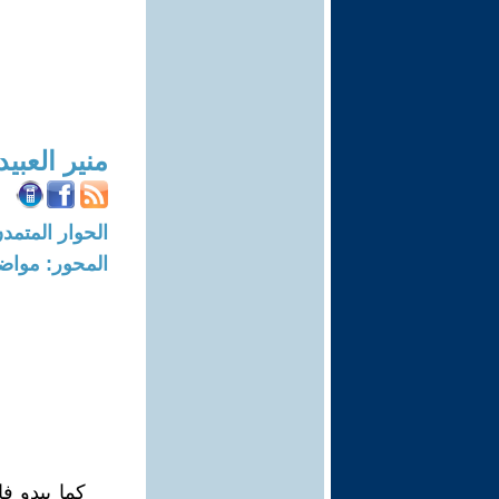
منير العبي
الحوار المتمدن-العدد: 3296 - 1
المحور: مواض
كما يبدو 