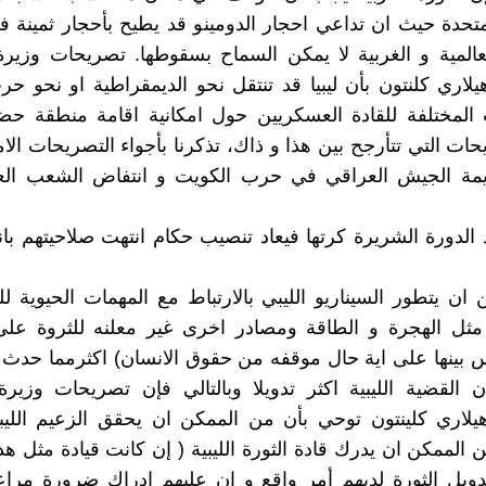
لمتحدة حيث ان تداعي احجار الدومينو قد يطيح بأحجار ثمينة
عالمية و الغربية لا يمكن السماح بسقوطها. تصريحات وزيرة
هيلاري كلنتون بأن ليبيا قد تنتقل نحو الديمقراطية او نحو حر
 المختلفة للقادة العسكريين حول امكانية اقامة منطقة حض
حات التي تتأرجح بين هذا و ذاك، تذكرنا بأجواء التصريحات الا
مة الجيش العراقي في حرب الكويت و انتفاض الشعب ال
الدورة الشريرة كرتها فيعاد تنصيب حكام انتهت صلاحيتهم بان
ان يتطور السيناريو الليبي بالارتباط مع المهمات الحيوية ل
مثل الهجرة و الطاقة ومصادر اخرى غير معلنه للثروة على
ليس بينها على اية حال موقفه من حقوق الانسان) اكثرمما حد
ن القضية الليبية اكثر تدويلا وبالتالي فإن تصريحات وزيرة
هيلاري كلينتون توحي بأن من الممكن ان يحقق الزعيم الليب
ن الممكن ان يدرك قادة الثورة الليبية ( إن كانت قيادة مثل ه
دويل الثورة لديهم أمر واقع و إن عليهم ادراك ضرورة مراع