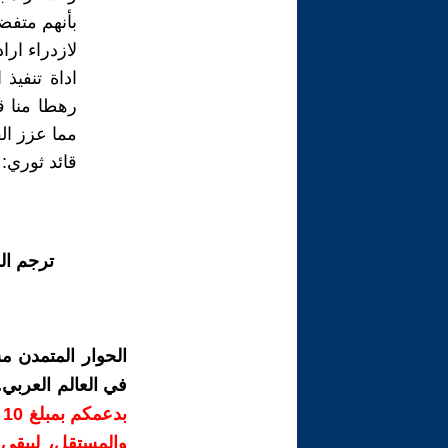
بأنهم متفض
لازدراء ارا
اداة تنفيذ
رهطا منا ق
مما عزز الف
قائد ثوري: 
ترجم ال
الحوار المتمدن م
في العالم العربي
ب
والمستقل، ليبقى ص