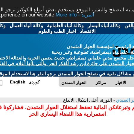
ة التصفح والنشر، الموقع يستخدم بعض أنواع الكوكيز نرجو النق
More info - المزيد
experience on our website
الفن
-
وكالة أنباء اليسار
-
وكالة أنباء العلمانية
-
وكالة أنباء العمال
-
وكا
الاقتصاد
-
اخبار الطب والعلوم
 الرئيسي لمؤسسة الحوار المتمدن
، علمانية، ديمقراطية، تطوعية وغير ربحية
ل مجتمع مدني علماني ديمقراطي حديث يضمن الحرية والعدالة الاجتم
حوار المتمدن على جائزة ابن رشد للفكر الحر والتى نالها أعلام في الفك
م مشاكل تقنية في تصفح الحوار المتمدن نرجو النقر هنا لاستخدام الموقع
كوردي
English
الاخبار
مراكز
الحوار المتمدن
ر العبيدي
- الثورة، أعلى اشكال الابداع
 وتبرعاتكن المالية تحفظ استقلال الحوار المتمدن، فشاركونا 
استمرارية هذا الفضاء اليساري الحر