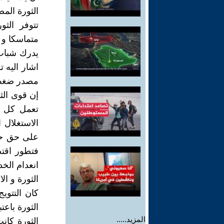
الثورة المص
تتوفر الث
متماسكا و م
يدرك شباب 
اشار اليه ت
مصدر ضغط و
إن قوى الث
تعمل كل ما
الاستغلال 
على حق حين
فتطور اقت
انعدام الخ
الثورة و الا
كان التتوي
الثورة باعت
المزيد.....
الثورة كان