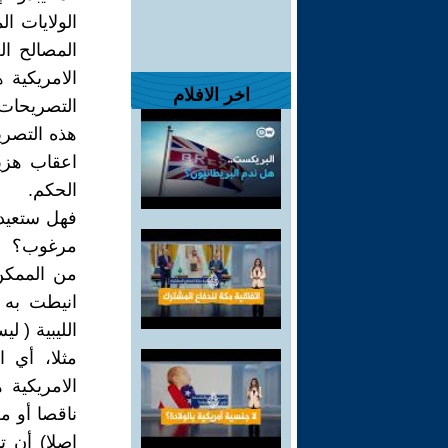
الولايات ا
المصالح ال
الامريكية 
اخر الافلام
التصريحات
هذه التصري
اعقاب هزي
الحكم.
فهل ستعيد 
مرغوب؟
من الممكن 
انيطت به 
الليبية ( 
مثلا، أي ا
الامريكية 
ناقصا أو م
اصلا) أن ت