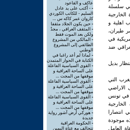
عاكف و القاعود
 في سلسلة
-
- أكتب على يد عادل
السليم - للكاتب الكوردي
 الخارجية
كاروان عمر كاكه س ...
ب اهلية و
-
حين يكون الجلاد مثقفا
-
المثقف العراقي ، مجدٌ
ر طيران،
ولكن بعد الموت فقط
مريكية في
-
المالكي من المشروع
الطائفي إلى المشروع
عراقي ضد
الوطني
-
لماذا لم أعد راغبا في
الكتابة في الحوار المتمدن
تظار بديل
-
القوى السياسية الفاعلة
على الساحة العراقية و
موقفها من المجت ...
لغرب التي
-
القوى السياسية الفاعلة
على الساحة العراقية و
 الاراضي
موقفها من المجت ...
ث في تونس
-
القوى السياسية الفاعلة
على الساحة العراقية و
 الخارجية
موقفها من المجت ...
ي انتصارا
-
هوركي أرض آشور رواية
جديدة
ذه موجودة
-
الحكومة العراقية
اة العامل
تتحالف مع عتاة اليمين