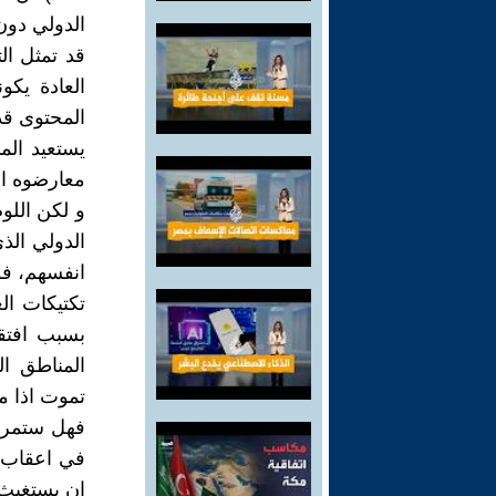
الدولي دون
قد تمثل ال
العادة يكو
المحتوى قد
يستعيد الم
معارضوه ال
و لكن اللوم
الدولي الذ
انفسهم، فوف
تكتيكات ا
بسبب افتقا
المناطق ال
تموت اذا 
فهل ستمر ل
في اعقاب 
ان يستغيث 