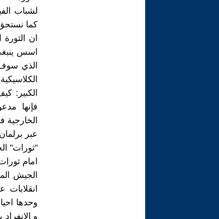
لشباب الفي
كما نستحق 
ان الثورة 
اسس ينبغي 
الذي سوف ي
الكلاسيكية
الكبير: كي
فإنها مدعو
الخارجية ف
عبر برلمان
"ثورات" ال
امام ثورات
الجيش الم
انقلابات ع
وحدها احيا
و الانفراد 