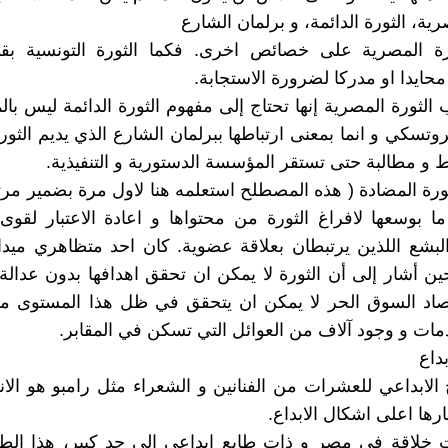
رية، الثورة الدائمة، و برلمان الشارع
ورة المصرية على خصائص اخرى. فكما الثورة التونسية ب
حايدا او مدركا لضرورة الاستجابة.
الثورة المصرية إنها تحتاج إلى مفهوم الثورة الدائمة ليس بال
روتسكي و انما بمعنى ارتباطها ببرلمان الشارع الذي يديم الثو
 مطالبة حتى تستقر المؤسسة الدستورية و التنفيذية.
ورة المضادة ( هذه المصطلح استعلمه هنا لاول مرة بضمير م
 بوسعها لافراغ الثورة من محتواها و اعادة الاعتبار لقوى
البشع اللذين يرتبطان بعلاقة عضوية. كان احد متظاهري ميدا
 أشار إلى أن الثورة لا يمكن ان تحقق اهدافها بدون عدالة 
صاد السوق الحر لا يمكن ان يتحقق في ظل هذا المستوى من
دمات و وجود آلاف من العوائل التي تسكن في المقابر.
بداع
ج الابداعي للعشرات من الفنانين و الشعراء مثل رامبو هو ال
بارها اعلى اشكال الابداع.
ت خلاقة في مصر و ذات طابع ابداعي إلى حد كبير، هذا الطا