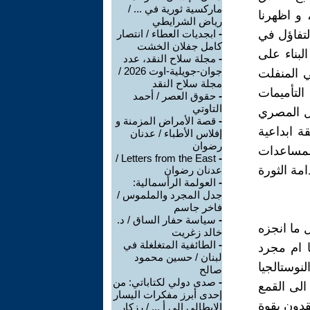
ماركسية ثورية في ... /
 و اظهرنا
رياض الشرايطي
لتفاؤل في
-
ابجديات العطاء / انتصار
كامل جفلان الخشت
لبناء على
-
مجلة سلاح النقد، عدد
جوان-جويلية-اوت 2026 /
 المنفلت
مجلة سلاح النقد
التأميمات
-
حقوق العصر / أحمد
التاوتي
ال المصري
-
قصة الأمراض المزمنة و
ة ابداعية
إفلاس الأطباء / عدنان
رضوان
لمساعدات
Letters from the East /
-
مة الثورة
عدنان رضوان
-
العولمة الرأسمالية:
جدل المجرد والملموس /
فاخر جاسم
-
سياسة حفار الساق / د.
 ما انجزه
خالد زغريت
-
الطائفية المتغلغلة في
 ام مجرد
لبنان / حسين محمود
نوستالجيا
صالح
-
صدى دولي لكتاباتي: من
الى القمع
إحدى أبرز مفكرات اليسار
قدون بقوة
الإيطالي إلى أ ... / رزكار