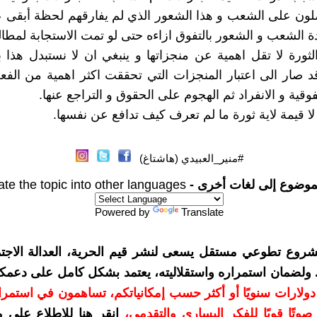
لون على الشعب و هذا الشعور الذي لم يفارقهم لحظة أبقى 
دة الشعب و الشعور بالتفوق ازاءه حتى لو تمت الاستجابة لمطالب
 الثورة لا تقل اهمية عن منجزاتها و ينبغي ان لا نستبدل هذا 
د صار الى اعتبار المنجزات التي تحققت اكثر اهمية من الف
وقية و الانفراد ثم الهجوم على الحقوق و التراجع عنها.
لا قيمة لاية ثورة ما لم تعرف كيف تدافع عن نفسها.
#منير_العبيدي (هاشتاغ)
موضوع إلى لغات أخرى -
ate the topic into other languages
Powered by
Translate
شروع تطوعي مستقل يسعى لنشر قيم الحرية، العدالة الاجتم
. ولضمان استمراره واستقلاليته، يعتمد بشكل كامل على دعمك
دعمكم بمبلغ 10 دولارات سنويًا أو أكثر حسب إمكانياتكم، تساهمون في استم
وتًا قويًا للفكر اليساري والتقدمي
،
انقر هنا للاطلاع على 