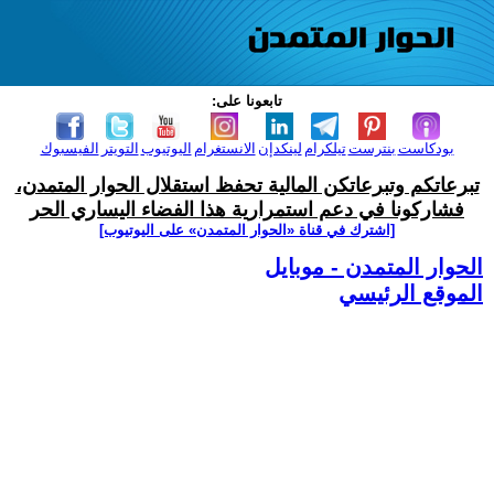
تابعونا على:
بودكاست
بنترست
تيلكرام
لينكدإن
الانستغرام
اليوتيوب
التويتر
الفيسبوك
تبرعاتكم وتبرعاتكن المالية تحفظ استقلال الحوار المتمدن،
فشاركونا في دعم استمرارية هذا الفضاء اليساري الحر
[اشترك في قناة ‫«الحوار المتمدن» على اليوتيوب]
الحوار المتمدن - موبايل
الموقع الرئيسي