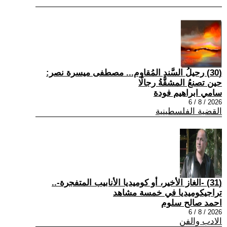
(30) رحيلُ السَّندِ المُقاوم... مصطفى ميسرة نصر:
حين تصنعُ المشقَّةُ رجالًا
سامي ابراهيم فودة
2026 / 8 / 6
القضية الفلسطينية
(31) -الغاز الأخير، أو كوميديا الأنابيب المتفجرة-..
تراجيكوميديا في خمسة مشاهد
احمد صالح سلوم
2026 / 8 / 6
الادب والفن