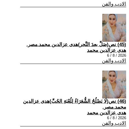
الادب والفن
(45) نص(صَلِّ بعدَ النَّحر)هدى عزالدين محمد.مصر.
هدى عزالدين محمد
2026 / 8 / 6
الادب والفن
(46) نص(لَا يَصْلُحُ الشُّعَرَاءُ لِلُعْبَةِ الحُبِّ)هدى عزالدين
محمد.مصر.
هدى عزالدين محمد
2026 / 8 / 6
الادب والفن