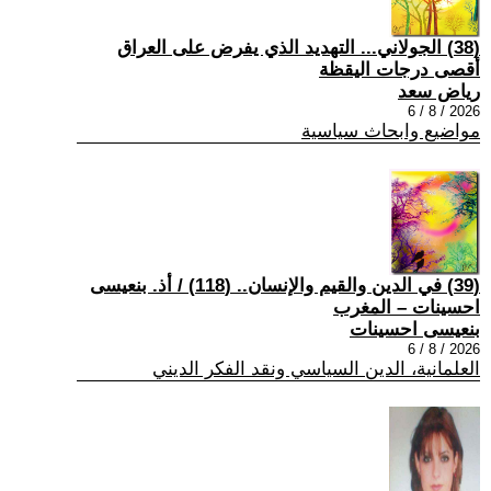
(38) الجولاني... التهديد الذي يفرض على العراق
أقصى درجات اليقظة
رياض سعد
2026 / 8 / 6
مواضيع وابحاث سياسية
(39) في الدين والقيم والإنسان.. (118) / أذ. بنعيسى
احسينات – المغرب
بنعيسى احسينات
2026 / 8 / 6
العلمانية، الدين السياسي ونقد الفكر الديني