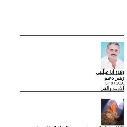
(18) أنا عبلّيني
زهير دعيم
2026 / 8 / 6
الادب والفن