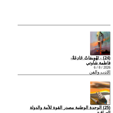
(24) - تَهْوِيمَاتٌ خَادِعَةٌ-
فاطمة شاوتي
2026 / 8 / 6
الادب والفن
(25) الوحدة الوطنية مصدر القوة للأمة والدولة
العراقية