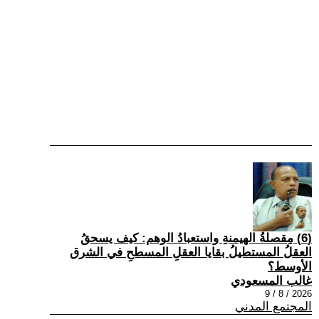
(6) مِقصلةُ الهيمنةِ واستعبادُ الوهم: كيف يسحقُ
العقلُ المستطيلُ بقايا العقلِ المسطحِ في الشرق
الأوسط؟
غالب المسعودي
2026 / 8 / 9
المجتمع المدني