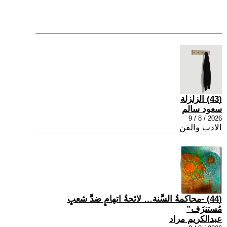
(43) الزلزلة
سعود سالم
2026 / 8 / 9
الادب والفن
(44) -محاكمةُ السَّنة… لائحةُ اتهامٍ ضدَّ شعبٍ
مُستنزَف”
عبدالكريم مراد