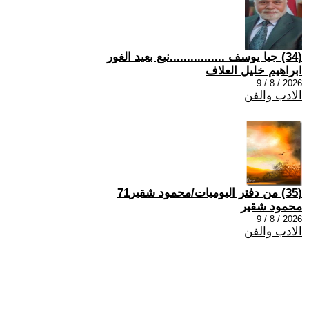
(34) جيا يوسف ................نبع بعيد الغور
ابراهيم خليل العلاف
2026 / 8 / 9
الادب والفن
(35) من دفتر اليوميات/محمود شقير71
محمود شقير
2026 / 8 / 9
الادب والفن