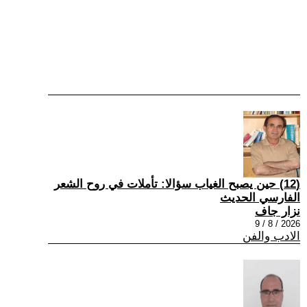
(12) حين يصبح الغياب سؤالا: تأملات في روح الشعر
الفارسي الحديث
نزار جاف
2026 / 8 / 9
الادب والفن