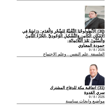
(30) الْأَنْطُولُوجْيَا التِّقْنِيَّةُ لِلسِّحْرِ وَالْعَدَمِ: دِرَاسَةٌ فِي
الْإِمْكَانِ الْكَامِنِ وَالتَّشْكِيلِ الْوُجُودِيِّ -الجُزْءُ الثَّامِنُ
وَالسِّتُّونَ بَعْدَ الثَّلَاثِمِائَةِ-
حمودة المعناوي
2026 / 8 / 9
الفلسفة ,علم النفس , وعلم الاجتماع
(31) اتفاقية مكة للدفاع المشترك
سري القدوة
2026 / 8 / 9
مواضيع وابحاث سياسية