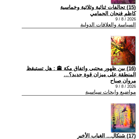
(15) تحالفات ثنائية وثلاثية وخماسية
كاظم فنجان الحمامي
2026 / 8 / 9
السياسة والعلاقات الدولية
(16) بين ظهور مجتبى واتفاق مكة 🕋 : هل تستيقظ
المنطقة على ميزان قوة جديد؟…
مروان صباح
2026 / 8 / 9
مواضيع وابحاث سياسية
(17) شنكال... الغياب الأخير