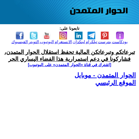
تابعونا على:
بودكاست
بنترست
تيلكرام
لينكدإن
الانستغرام
اليوتيوب
التويتر
الفيسبوك
تبرعاتكم وتبرعاتكن المالية تحفظ استقلال الحوار المتمدن،
فشاركونا في دعم استمرارية هذا الفضاء اليساري الحر
[اشترك في قناة ‫«الحوار المتمدن» على اليوتيوب]
الحوار المتمدن - موبايل
الموقع الرئيسي