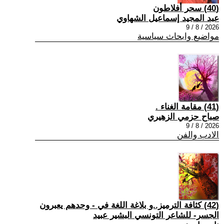
(40) سحر أفلاطون
عبد المجيد إسماعيل الشهاوي
2026 / 8 / 9
مواضيع وابحاث سياسية
(41) مقامة الغناء .
صباح حزمي الزهيري
2026 / 8 / 9
الادب والفن
(42) كثافة الترميز..و بلاغة اللغة في - وحدهم يعبرون
الجسر- للشاعر التونسي البشير عبيد