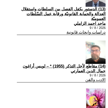
(13) الدستور يكفل الفصل بين السلطات واستقلال
العدالة والحماية القانونيّة ورقابة عمل السّلطات
العموميّة
ماجد احمد الزاملي
2026 / 8 / 9
دراسات وابحاث قانونية
(14) مقاطع لأجل التذكر (1955) * – لويس أراغون
جمال الدين العمارتي
2026 / 8 / 9
الادب والفن