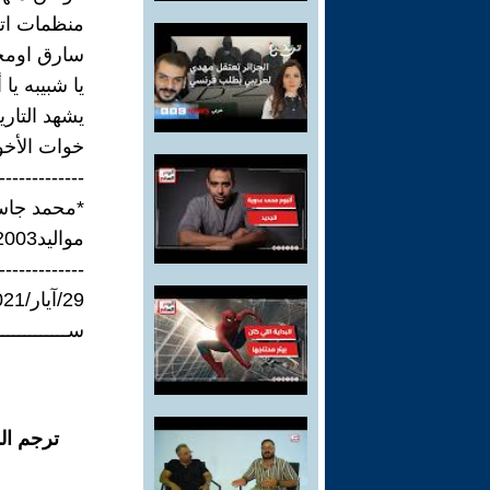
منظمات اتو
سارق اومجر
يا شبيبه يا
يشهد التاري
خوات الأخو
-------------
*محمد جاسم:-ش
مواليد2003 ابن الديوانية قتل في ساحة التحرير
-------------
29/آيار/2021
ســــــــــــ
ترجم ال