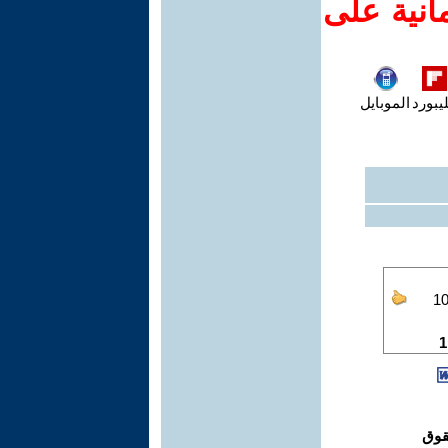
انية على
يبورد
الموبايل