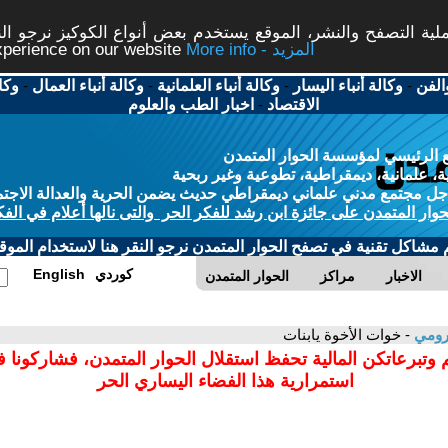
ة التصفح والنشر، الموقع يستخدم بعض أنواع الكوكيز نرجو النق
More info - المزيد
experience on our website
الفن
-
وكالة أنباء اليسار
-
وكالة أنباء العلمانية
-
وكالة أنباء العمال
-
وكا
الاقتصاد
-
اخبار الطب والعلوم
 الرئيسي لمؤسسة الحوار المتمدن
، علمانية، ديمقراطية، تطوعية وغير ربحية
ل مجتمع مدني علماني ديمقراطي حديث يضمن الحرية والعدالة الاجتم
حوار المتمدن على جائزة ابن رشد للفكر الحر والتى نالها أعلام في الفك
م مشاكل تقنية في تصفح الحوار المتمدن نرجو النقر هنا لاستخدام الموقع
كوردي
English
الاخبار
مراكز
الحوار المتمدن
لرومي
- خوات الأخوة يابنات
 وتبرعاتكن المالية تحفظ استقلال الحوار المتمدن، فشاركونا 
استمرارية هذا الفضاء اليساري الحر