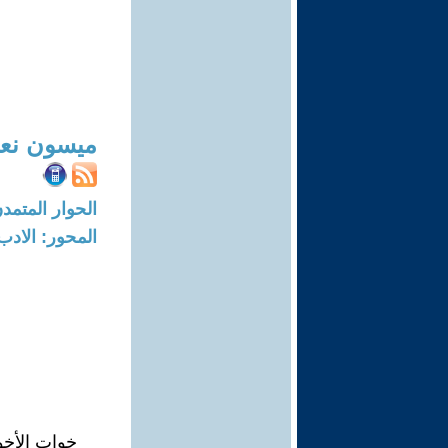
ميسون نعي
الحوار المتمدن-العدد: 6913 - 21
المحور: الادب
خوات الأخو