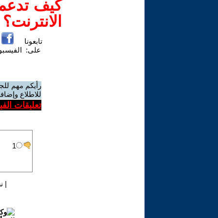
كيف تدعم-
الانترنت؟
تابعونا
على:
الفيسب
رأيكم مهم للج
للاطلاع وإضافة
تعليقات الف
|
ن