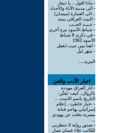
-
ماذا اقول .. يا ذيقار
-
الى مدينة الآباء والأجداد
.. الى العمارة (ميسان)
-
البيت العراقي بيتنه
-
عـيــد الحــب
-
شباط الأسود مرة أخرى
-
في ذكرى 8 شباط
الأسود 1963
-
اهنا يمن جيت ابغفل
-
سَهَر ليل
المزيد.....
اخبار الأدب والفن
-
آثار العراق مهددة
بالزوال.. كيف -يُقنَّن-
التاريخ باسم الاست ...
-
-خيار خاطئ-.. إعلام
إسرائيلي يهاجم فنانة
مصرية تخلت عن يهودي
...
-
صدور رواية لا تنتظرني
للكاتب علاء غسان نصار