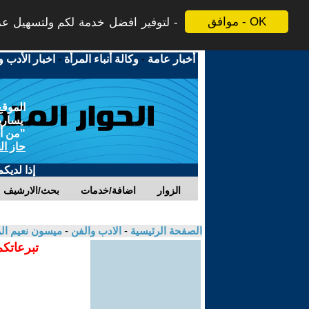
موافق - OK
لتوفير افضل خدمة لكم ولتسهيل عملي
أخبار عامة
-
وكالة أنباء المرأة
-
اخبار الأدب و
الموقع
يسارية
"من أج
حاز ال
إذا لديك
الزوار
اضافة/خدمات
بحث/الارشيف
الصفحة الرئيسية
-
الادب والفن
-
ميسون نعيم ا
تبرعاتكم