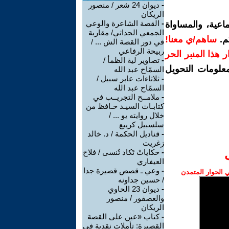
-
ديوان 24 شعر / منصور
الريكان
-
القصة الشاعرة والوعي
اعية، والمساواة
الجمعي الحداثي/ مقاربة
م.
ساهم/ي معنا!
في دور القصة الش ... /
ربيحة الرفاعي
رار هذا المنبر الحر
-
تصاوير لية الظمأ /
معلومات التحويل
السمّاح عبد الله
-
ثلاثاءات عابر سبيل /
السمّاح عبد الله
-
ملامــح التجريــب في
كتابـات السيـد حـافظ من
خلال روايته يو ... /
سلسبيل كريبع
-
قناديل الحكمة / د. خالد
زغريت
-
حكاياتْ تَكاد تُنسى / فلاح
العيفاري
-
وعي ـ قصص قصيرة جدا
الحوار المتمدن
/ حسين جداونه
-
ديوان 23 الحاوي
والعصفور / منصور
الريكان
-
كتاب «عين على القصة
القصيرة: تأملات نقدية في