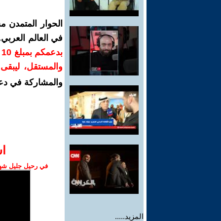
الحوار المتمدن م
في العالم العربي
ب
والمستقل، ليبقى ص
والمشاركة في دع
ا‫
في رحيل جليل شهبا
المزيد.....