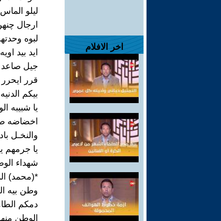
ليلو الماس
ارجال چنه
لبوه وحدتهن
اخر الافلام
ايد بيد اوي
جيل صاعد چ
قرر ايحرر و
بيكم الدنيه
يا شبيبه ال
اخضاضه صار
والنخـل باد
يا جرمهم يا
شهداء الو
*(محمد) ال
وطن بيه ال
دمكم الطاه
الوطن منهو