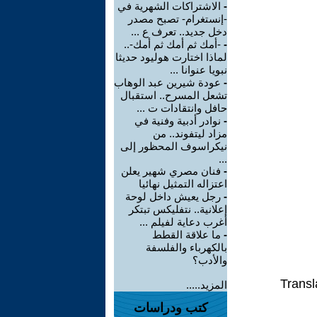
-
الاشتراكات الشهرية في
-إنستغرام- تصبح مصدر
دخل جديد.. تعرف ع ...
-
-أمك ثم أمك ثم أمك-..
لماذا اختارت هوليود حديثا
نبويا عنوانا ...
-
عودة شيرين عبد الوهاب
تشعل المسرح.. استقبال
حافل وانتقادات ت ...
-
نوادر أدبية وفنية في
مزاد ليتفوند.. من
نيكراسوف المحظور إلى
...
-
فنان مصري شهير يعلن
اعتزاله التمثيل نهائيا
-
رجل يعيش داخل لوحة
إعلانية.. نتفليكس تبتكر
أغرب دعاية لفيلم ...
-
ما علاقة القطط
بالكهرباء والفلسفة
والأدب؟
Transl
المزيد.....
كتب ودراسات