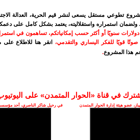
شروع تطوعي مستقل يسعى لنشر قيم الحرية، العدالة الاجتم
. ولضمان استمراره واستقلاليته، يعتمد بشكل كامل على دعمك
دعمكم بمبلغ 10 دولارات سنويًا أو أكثر حسب إمكانياتكم، تساهمون في استم
وتًا قويًا للفكر اليساري والتقدمي
،
انقر هنا للاطلاع على 
م هذا المشروع
.
شترك في قناة «الحوار المتمدن» على اليوتيوب
ز، عضو هيئة إدارة الحوار المتمدن
في رحيل شاكر الناصري، أحد مؤسسي 