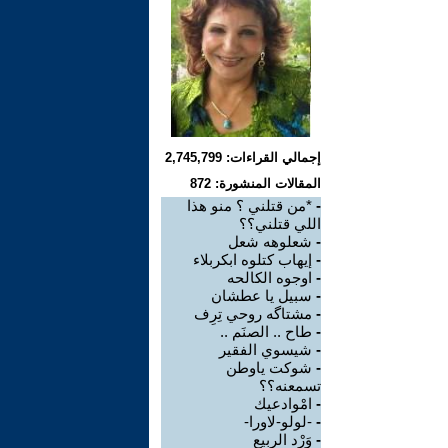
إجمالي القراءات: 2,745,799
المقالات المنشورة: 872
-
*من قتلني ؟ منو هذا
اللي قتلني؟؟
-
شعلوهه شعل
-
إيهاب كتلوه ابكربلاء
-
اوجوه الكالحه
-
سبيل يا عطشان
-
مشتاگه روحي تِرِف
-
طاح .. الصنَم ..
-
شيسوي الفقير
-
شوكت ياوطن
تسمعنه؟؟
-
امْوادعيك
-
-لولو-لاورا-
-
وَرْد الربيع