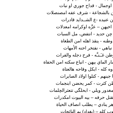
 اوجمال - قداح جوري او نبات
ن بالشجاعة - شرف عفه امصنصلات
 عنيده -ع الشــدايد قادرات
ه اخيهن – عزَّه اوكرامه امعدلات
ن حديد - انتفض، مل السبات
طنه - ينقذ اهله امن الطغاة
 نباهي - نفتخر احنه الأمهات
وطن غـَـنـَّه - فرح دجله والفرات
 الماي بيهن - انباع سكته امن الحفاة
وه كله - ابكل وقاحه هالعتاة
 جبنهم - كتلوا اولاد الصابرات
طن كثرت - كمر يحضن ابنجمات
مغدور ويلي - ابحلگي تتعثرالچلمات
قتل حرفه – بيه البيوت امكدرات
ر ينادي – يطلب انصاف الحياة
ب كله – (بغداد) يم النائحات