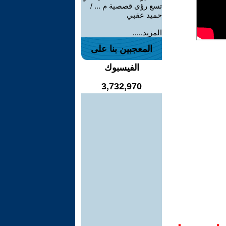
تسع رؤى قصصية م ... /
حميد عقبي
المزيد.....
المعجبين بنا على
الفيسبوك
3,732,970