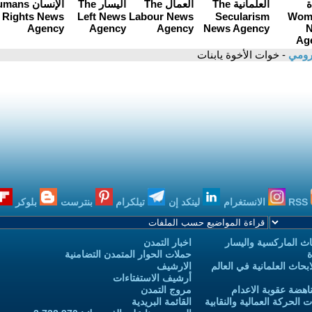
لرومي
- خوات الأخوة يابنات
RSS
الانستغرام
لينكد إن
تيلكرام
بنترست
بلوكر
ث الماركسية واليسار
اخبار التمدن
ة
حملات الحوار المتمدن التضامنية
حاث العلمانية في العالم
الارشيف
أرشيف الاستفتاءات
اهضة عقوبة الاعدام
مروج التمدن
الحركة العمالية والنقابية
القائمة البريدية