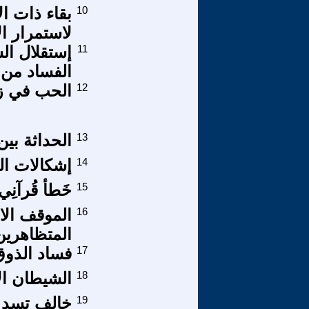
10
بقاء ذات ا
لاستمرار ال
11
إستقلال ال
الفساد من 
12
الحب في زم
13
الحداثة بي
14
إشكالات الت
15
خَطأ قُرآنِي
16
الموقف الا
المتظاهرين
17
فساد الذوق
18
الشيطان الا
19
خالف تسد