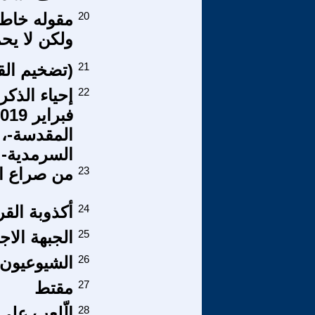
20
مقوله خاطئ
ولكن لا يح
21
(تضخيم القي
22
المقدسة-، 
السرمدية-.
23
من صراع ال
24
أكذوبة الق
25
الجبهة الا
26
الشيوعيون 
27
مقتط
28
الّلعب على