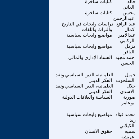
خالد
كتابات ساخرة
العاني
محسن
كتابات ساخرة
عبدالرحمن
عبد الرافع
دراسات وابحاث في التاريخ
كمال
والتراث واللغات
عبدالامير
مواضيع وابحاث سياسية
الركابي
مزمل
مواضيع وابحاث سياسية
الباقر
احمد مجيد
الفساد الإداري والمالي
الحسن
جميل
العلمانية، الدين السياسي ونقد
السلحوت
الفكر الديني
جلال
العلمانية، الدين السياسي ونقد
الاسدي
الفكر الديني
صورية
السياسة والعلاقات الدولية
بوعامر
محمد فؤاد
مواضيع وابحاث سياسية
زيد
الكيلاني
سميه
حقوق الانسان
عريشه