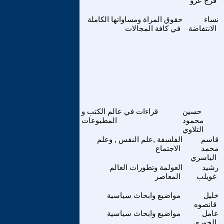
فرج عزو
نساء
حقوق المراة ومساواتها الكاملة
الانتفاضة
في كافة المجالات
حسين
قراءات في عالم الكتب و
محمود
المطبوعات
التلاوي
قاسم
الفلسفة ,علم النفس , وعلم
محمد
الاجتماع
الياسري
رشيد
العولمة وتطورات العالم
غويلب
المعاصر
خليل
مواضيع وابحاث سياسية
قانصوه
عامل
مواضيع وابحاث سياسية
الخوري