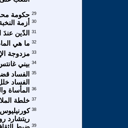
29
حكومة محمد
30
أزمة النخبة
31
الدّين عندَ
32
ما هي الماد
33
مزدوجة الإ
34
بيني غانتس 
35
الفساد قضي
الفساد خلل
36
المأساة وا
37
خلطة الملا
38
كورنيليوس 
ريتشارد رو
39
ضبط الثقاف