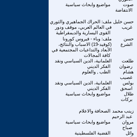
صوت
مواضيع وابحاث سياسية
الانتفاضة
حسن خليل
ملف: الحراك الجماهيري والثوري
غريب
في العالم العربي، موقف ودور
القوى اليسارية والديمقراطية
حسن
ملف: وباء - فيروس كورونا
الشرع
(كوفيد-19) الاسباب والنتائج،
الأبعاد والتداعيات المجتمعية في
كافة المجالات
طلعت
العلمانية، الدين السياسي ونقد
رضوان
الفكر الديني
هشام
الطب , والعلوم
غصيب
بولس
العلمانية، الدين السياسي ونقد
اسحق
الفكر الديني
طلال
مواضيع وابحاث سياسية
بركات
زينب محمد
الصحافة والاعلام
عبد الرحيم
مروان
مواضيع وابحاث سياسية
صباح
وائل
القضية الفلسطينية