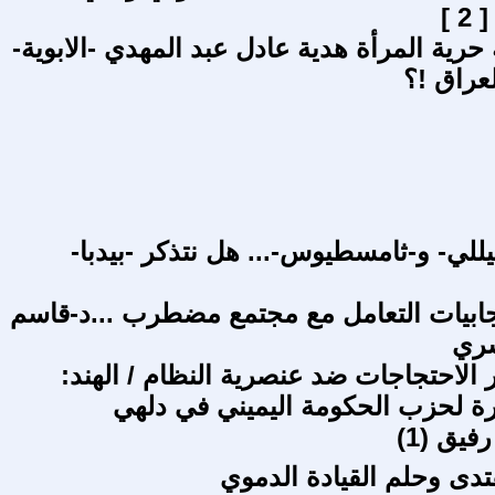
 ]
رية المرأة هدية عادل عبد المهدي -الابوية-
عراق !؟
يللي- و-ثامسطيوس-... هل نتذكر -بيدبا-
ابيات التعامل مع مجتمع مضطرب ...د-قاسم
سري
 الاحتجاجات ضد عنصرية النظام / الهند:
ة لحزب الحكومة اليميني في دلهي
فيق (1)
تدى وحلم القيادة الدموي