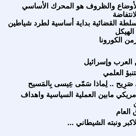
لأوضاع والظروف هو المحرك الأساسي
انتفاضة
سلطة القضائية بداية أساسية لطرد شياطين
الهيكل
ن الكورونا
ن العرب وإسرائيل
نبؤ العلمي
 صَرِيح .. لِماذا سَمّى عِيسى بِالمَسيح
مريكي مابين العملية السياسية واهداف
 العام
كبر ونبته الشيطاني ...