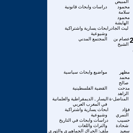
المبيض
محمود
دراسات وابحاث قانونية
سلامة
محمود
الهايشة
ليث الجادر
ابحاث يسارية واشتراكية
وشيوعية
بي الجزائري (الجمعة 22
عصام بن
المجتمع المدني
الشيخ
مظهر
مواضيع وابحاث سياسية
محمد
صالح
مدحت
القضية الفلسطينية
الزاهد
المناضل-ة
اليسار , الديمقراطية والعلمانية
في المغرب العربي
فؤاد
ابحاث يسارية واشتراكية
النمري
وشيوعية
حسيب
دراسات وابحاث في التاريخ
شحادة
والتراث واللغات
سعيد
ملف: الحراك الجماهيري والثوري