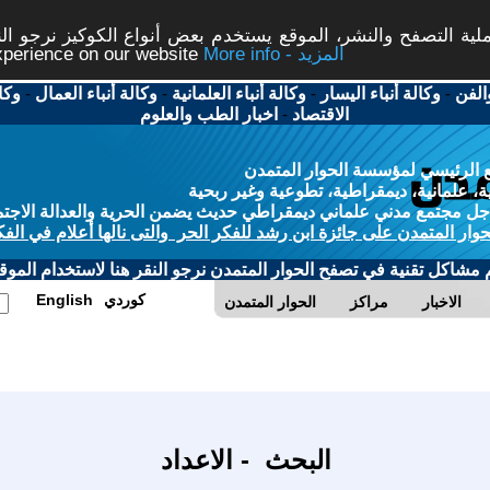
ة التصفح والنشر، الموقع يستخدم بعض أنواع الكوكيز نرجو النق
More info - المزيد
experience on our website
الفن
-
وكالة أنباء اليسار
-
وكالة أنباء العلمانية
-
وكالة أنباء العمال
-
وكا
الاقتصاد
-
اخبار الطب والعلوم
 الرئيسي لمؤسسة الحوار المتمدن
، علمانية، ديمقراطية، تطوعية وغير ربحية
ل مجتمع مدني علماني ديمقراطي حديث يضمن الحرية والعدالة الاجتم
حوار المتمدن على جائزة ابن رشد للفكر الحر والتى نالها أعلام في الفك
م مشاكل تقنية في تصفح الحوار المتمدن نرجو النقر هنا لاستخدام الموقع
كوردي
English
الاخبار
مراكز
الحوار المتمدن
البحث - الاعداد