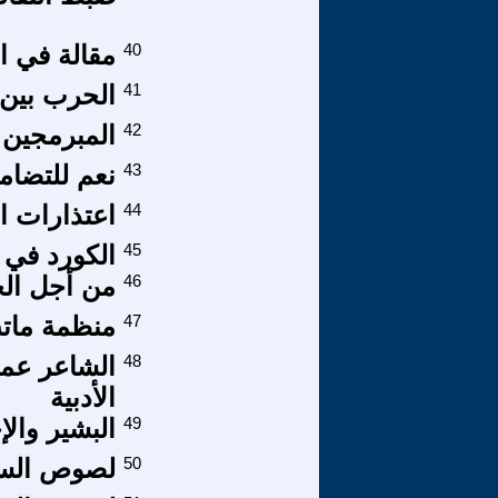
40
مقالة في ال
41
الحرب بين 
42
المبرمجين
43
نعم للتضام
44
اعتذارات اس
45
الكورد في 
46
من أجل الحق
47
منظمة ماتت
48
الشاعر عمر
الأدبية
49
البشير وال
50
لصوص السل