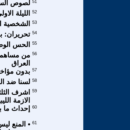
51
لصوص السل
52
الليلة الاول
53
الشخصية ال
54
تحريران: بال
55
الحس الوطن
56
من مساهمات
العراق
57
بدون مؤاخذ
58
لسنا ضد الد
59
اشرف الثلث
الازمة الليب
60
إحداث ما بع
61
• المنع ليس