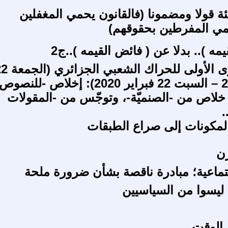
ة قولا ومضمونا (فالقانون يحمي المغفلين
مي المفرطين بحقوقهم)
مه ).. بدلا عن ( فائض القيمه )..ج2
إحياء الذكرى الأولى للحراك الشع
فبراير 2019 – السبت 22 فبراير 2020): إخلاص -للنصوص
خلاص من -الصنميّة-، وتوجّس من -المقولات
.
مكونات إلى صراع الطبقات
رن
جتماعية؛ مبادرة ناقصة بشأن ضرورة ملحة
ليسوا من السياسيين
 الوقت