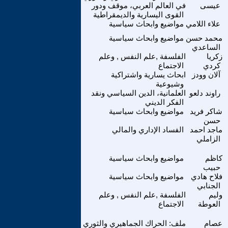
عيسى
في العالم العربي، موقف ودور
القوى اليسارية والديمقراطية
علاء اللامي
مواضيع وابحاث سياسية
محمد حسن
مواضيع وابحاث سياسية
الساعدي
زكريا
الفلسفة ,علم النفس , وعلم
كردي
الاجتماع
آلان وودز
ابحاث يسارية واشتراكية
وشيوعية
راوند دلعو
العلمانية، الدين السياسي ونقد
الفكر الديني
شاكر فريد
مواضيع وابحاث سياسية
حسن
ماجد احمد
الفساد الإداري والمالي
الزاملي
كاظم
مواضيع وابحاث سياسية
حبيب
فلاح هادي
مواضيع وابحاث سياسية
الجنابي
وليم
الفلسفة ,علم النفس , وعلم
العوطة
الاجتماع
عصام
ملف: الحراك الجماهيري والثوري