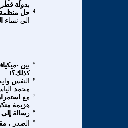
بدولة قطر [ 2
4
حل منظمة ح
الى نساء ال
5
بين -ميكياف
كذلك؟!
6
النفس وايج
محمد اليا
7
مع استمرار
هزيمة منكر
8
رسالة إلى ر
9
الصدر ، مق