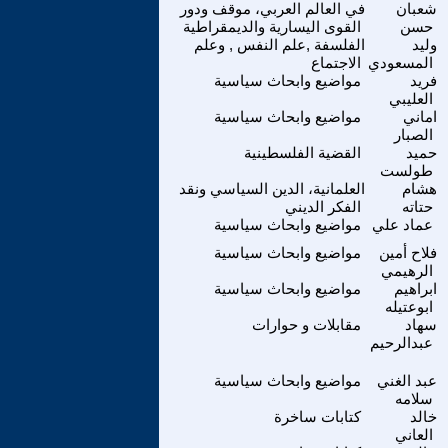
شعبان
في العالم العربي، موقف ودور
حسن
القوى اليسارية والديمقراطية
وليد
الفلسفة ,علم النفس , وعلم
المسعودي
الاجتماع
فريد
مواضيع وابحاث سياسية
العليبي
اماني
مواضيع وابحاث سياسية
الصبار
حميد
القضية الفلسطينية
طولست
هشام
العلمانية، الدين السياسي ونقد
حتاته
الفكر الديني
عماد علي
مواضيع وابحاث سياسية
فلاح أمين
مواضيع وابحاث سياسية
الرهيمي
ابراهيم
مواضيع وابحاث سياسية
ابوعتيله
سهاد
مقابلات و حوارات
عبدالرحيم
عبد الغني
مواضيع وابحاث سياسية
سلامه
خالد
كتابات ساخرة
العاني