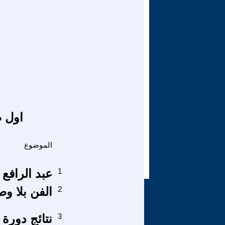
اول ص
الموضوع
1
عبد الرافع 
2
الفن بلا وص
3
نتائج دورة 