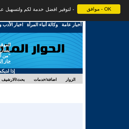
موافق - OK
لتوفير افضل خدمة لكم ولتسهيل عملي
أخبار عامة
-
وكالة أنباء المرأة
-
اخبار الأدب و
الموقع
يسارية
"من أج
حاز ال
إذا لديك
الزوار
اضافة/خدمات
بحث/الارشيف