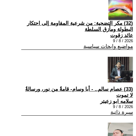
(32) مكر التضحية: من شرعية المقاومة إلى احتكار
البطولة ومأزق السلطة
عائد زقوت
2026 / 8 / 9
مواضيع وابحاث سياسية
(33) عصام سالم.. - أبا وسام- قامةٌ من نور، ورسالةٌ
لا تموت
سلامه ابو زعيتر
2026 / 8 / 9
سيرة ذاتية