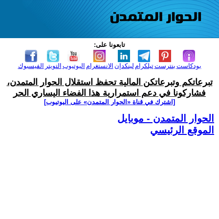
تابعونا على:
بودكاست
بنترست
تيلكرام
لينكدإن
الانستغرام
اليوتيوب
التويتر
الفيسبوك
تبرعاتكم وتبرعاتكن المالية تحفظ استقلال الحوار المتمدن،
فشاركونا في دعم استمرارية هذا الفضاء اليساري الحر
[اشترك في قناة ‫«الحوار المتمدن» على اليوتيوب]
الحوار المتمدن - موبايل
الموقع الرئيسي