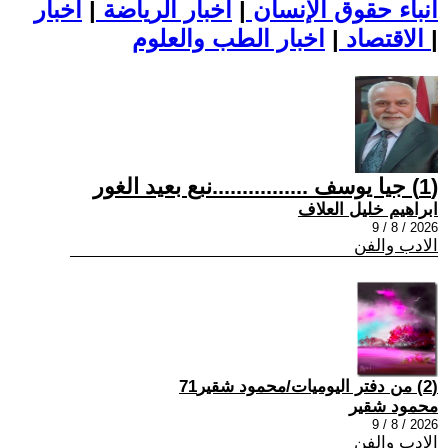
أنباء حقوق الإنسان
|
اخبار الرياضة
|
اخبار
|
اخبار الطب والعلوم
الاقتصاد
|
(1) جيا يوسف ................نبع بعيد الغور
ابراهيم خليل العلاف
2026 / 8 / 9
الادب والفن
(2) من دفتر اليوميات/محمود شقير71
محمود شقير
2026 / 8 / 9
الادب والفن