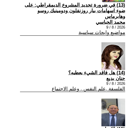
(13) في ضرورة تجديد المشروع الديمقراطي: على
ضوء اسهامات بيار روزنفلون ودومينيك روسو
وهابرماس
محمد الحباسي
2026 / 8 / 9
مواضيع وابحاث سياسية
(14) هل فاقد الشيء يعطيه؟
حنان بديع
2026 / 8 / 9
الفلسفة ,علم النفس , وعلم الاجتماع