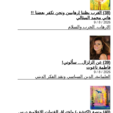
(38) الغرب يظننا إرهابيين ونحن نكفر بعضنا !!
هاني محمد الميثالي
2026 / 8 / 9
الارهاب, الحرب والسلام
(39) عن الزلزال… سألوني!
فاطمة ناعوت
2026 / 8 / 9
العلمانية، الدين السياسي ونقد الفكر الديني
(40) منصة (اكتشف) واختراق القنوات الإعلامية درس