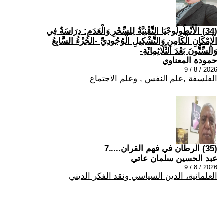
(34) الْأَنْطُولُوجْيَا التِّقْنِيَّةُ لِلسِّحْرِ وَالْعَدَمِ: دِرَاسَةٌ فِي
الْإِمْكَانِ الْكَامِنِ وَالتَّشْكِيلِ الْوُجُودِيِّ -الجُزْءُ السَّابِعُ
وَالسِّتُّونَ بَعْدَ الثَّلَاثِمِائَةِ-
حمودة المعناوي
2026 / 8 / 9
الفلسفة ,علم النفس , وعلم الاجتماع
(35) الرطان في فهم القران.....7
عبد الحسين سلمان عاتي
2026 / 8 / 9
العلمانية، الدين السياسي ونقد الفكر الديني