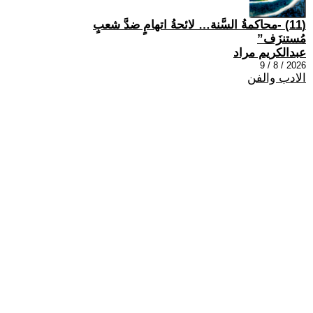
(11) -محاكمةُ السَّنة… لائحةُ اتهامٍ ضدَّ شعبٍ
مُستنزَف”
عبدالكريم مراد
2026 / 8 / 9
الادب والفن