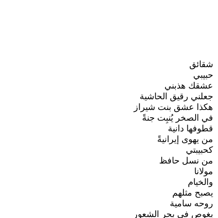
شقائق
حبيبي
عشقك هذبني
جعلني رقيق الحاشية
هكذا عشق بنت شيراز
في الصخر يُنبِت جنةً
قطوفها دانية
من يهوى إيرانيةً
كحبيبتي
من نسل حافظ
مولانا
والخيام
يصبح مثلهم
روحه سامية
يغوص في بحر الشعور