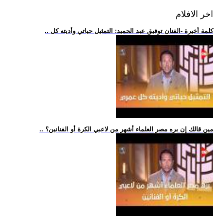
اخر الافلام
.. كلمة أخيرة -الفنان توفيق عبد الحميد: التمثيل حياتي وأديته كل
.. مين قالك إن بره مصر العلماء أشهر من لاعبي الكرة أو الفنانين؟