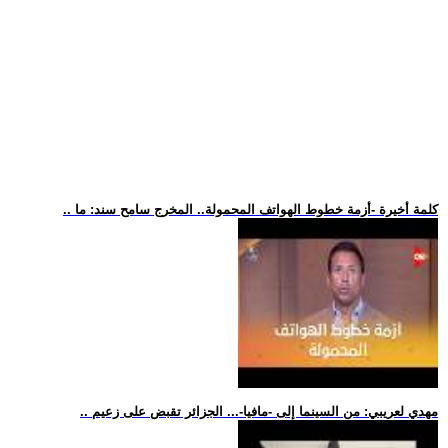
.. كلمة أخيرة -أزمة خطوط الهواتف المحمولة.. المخرج سامح سند: ما
.. مهدي لعريبي: من السينما إلى -مافيا-... الجزائر تقبض على زعيم