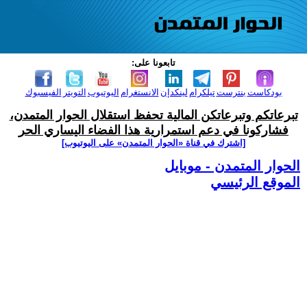
تابعونا على:
بودكاست
بنترست
تيلكرام
لينكدإن
الانستغرام
اليوتيوب
التويتر
الفيسبوك
تبرعاتكم وتبرعاتكن المالية تحفظ استقلال الحوار المتمدن،
فشاركونا في دعم استمرارية هذا الفضاء اليساري الحر
[اشترك في قناة ‫«الحوار المتمدن» على اليوتيوب]
الحوار المتمدن - موبايل
الموقع الرئيسي