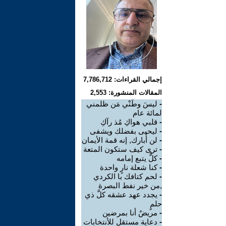
إجمالي القراءات: 7,786,712
المقالات المنشورة: 2,553
-
ليسَ وطَنْي مَن ظلمني
لمائة عام
-
قلبي هواكِ مُذ رآكِ
-
ليحيى بفضلك ويشفى
-
لن أُبارك, إنه قمة الأيمان
-
ترى كيف ستكون المتعة
-
كلٌّ يتبع إمامه
-
كنا شعلة نارٍ واحدة
-
لحم كتافك با الكردي
,من خير نفط البصرة
-
يجدد عهد عشقه كلَّ ذي
حلمٍ
-
مريضٌ أنا بمرضين
-
دعاية مستقل للأنتخابات