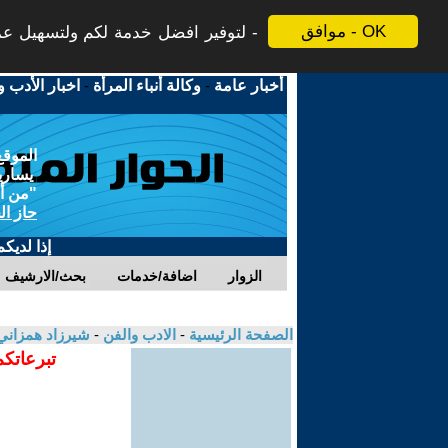
موافق - OK
لتوفير افضل خدمة لكم ولتسهيل عملي
أخبار عامة
-
وكالة أنباء المرأة
-
اخبار الأدب و
الموقع
يسارية
"من أج
حاز ال
إذا لديك
الزوار
اضافة/خدمات
بحث/الارشيف
الصفحة الرئيسية
-
الادب والفن
-
شيرزاد همزان
تبرعاتكم