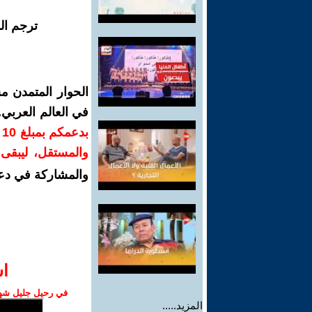
ترجم ال
الحوار المتمدن م
في العالم العربي
ب
والمستقل، ليبقى ص
والمشاركة في دع
ا‫
في رحيل جليل شهبا
المزيد.....