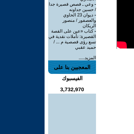
-
وعي ـ قصص قصيرة جدا
/ حسين جداونه
-
ديوان 23 الحاوي
والعصفور / منصور
الريكان
-
كتاب «عين على القصة
القصيرة: تأملات نقدية في
تسع رؤى قصصية م ... /
حميد عقبي
المزيد.....
المعجبين بنا على
الفيسبوك
3,732,970