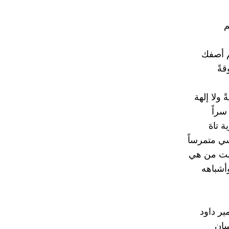
م
م أصفك
ةً
ولا إلهة
سراً
 تاهَ
 متمرساً
ببت من هي
وأشباهه
ر داود
ان