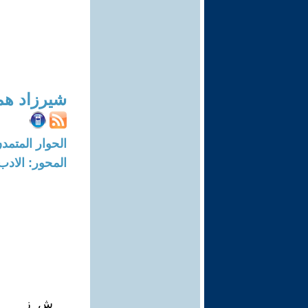
شيرزاد هم
الحوار المتمدن-العدد: 8318 - 25
المحور: الادب
ش_ز