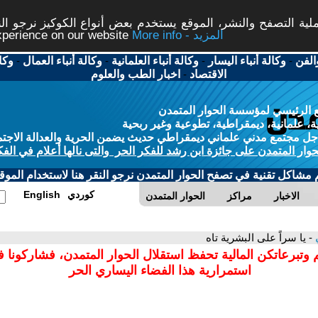
ة التصفح والنشر، الموقع يستخدم بعض أنواع الكوكيز نرجو النق
More info - المزيد
experience on our website
الفن
-
وكالة أنباء اليسار
-
وكالة أنباء العلمانية
-
وكالة أنباء العمال
-
وكا
الاقتصاد
-
اخبار الطب والعلوم
 الرئيسي لمؤسسة الحوار المتمدن
، علمانية، ديمقراطية، تطوعية وغير ربحية
ل مجتمع مدني علماني ديمقراطي حديث يضمن الحرية والعدالة الاجتم
حوار المتمدن على جائزة ابن رشد للفكر الحر والتى نالها أعلام في الفك
م مشاكل تقنية في تصفح الحوار المتمدن نرجو النقر هنا لاستخدام الموقع
كوردي
English
الاخبار
مراكز
الحوار المتمدن
ي
- يا سراً على البشرية تاه
 وتبرعاتكن المالية تحفظ استقلال الحوار المتمدن، فشاركونا 
استمرارية هذا الفضاء اليساري الحر