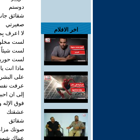
دوستم
شقائق جان
صغيرتي
اخر الافلام
لا اعرف بِ
لست مخلوق
لست شيئاً
لست حوريةً 
ماذا انت يا 
على البشرية
عرفت نفسي
إلى ان اح
فوق الإله 
عشقتك
شقائق
صوتك مزامي
عيناك شمس