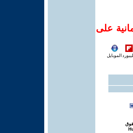
انية على
يبورد
الموبايل