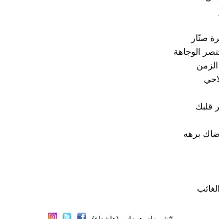
 صنّار
ر الوجاهة
الزمن
حي
ر قلبك
رضاك برهه
لغائب
#شيرزاد_همزاني (هاشتاغ)