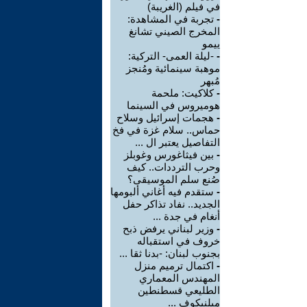
في فيلم (الغريبة)
-
تجربة في المشاهدة:
المخرج الصيني تشانغ
ييمو
-
-ليلة العمى- التركية:
موهبة سينمائية ومُنجز
مُبهر
-
كلاكيت: ملحمة
هوميروس في السينما
-
هجمات إسرائيل وسلاح
حماس.. سلام غزة في فخ
التفاصيل يعتبر ال ...
-
بين فيثاغورس وغوبلز
وحرب الترددات.. كيف
صُنع سلم الموسيقى؟
-
ستقدم فيه أغاني ألبومها
الجديد.. نفاد تذاكر حفل
أنغام في جدة ...
-
وزير لبناني يرفض ذبح
خروف في استقباله
بجنوب لبنان: -بدنا ثقا ...
-
اكتمال ترميم منزل
المهندس المعماري
الطليعي قسطنطين
ميلنيكوف ...