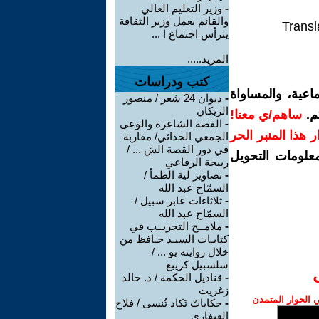
-
وزير التعليم العالي
والقائم بعمل وزير الثقافة
Transl
يترأس اجتماع ا ...
المزيد.....
كتب ودراسات
اعية، والمساواة
-
ديوان 24 شعر / منصور
الريكان
م.
ساهم/ي معنا!
-
القصة الشاعرة والوعي
رار هذا المنبر الحر
الجمعي الحداثي/ مقاربة
في دور القصة الش ... /
معلومات التحويل
ربيحة الرفاعي
-
تصاوير لية الظمأ /
السمّاح عبد الله
-
ثلاثاءات عابر سبيل /
السمّاح عبد الله
-
ملامــح التجريــب في
كتابـات السيـد حـافظ من
خلال روايته يو ... /
سلسبيل كريبع
-
قناديل الحكمة / د. خالد
زغريت
الحوار المتمدن
-
حكاياتْ تَكاد تُنسى / فلاح
العيفاري