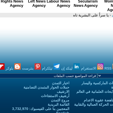
ي
- يا سراً على البشرية تاه
RSS
الانستغرام
لينكد إن
تيلكرام
بنترست
بلوكر
ث الماركسية واليسار
اخبار التمدن
ة
حملات الحوار المتمدن التضامنية
حاث العلمانية في العالم
الارشيف
أرشيف الاستفتاءات
اهضة عقوبة الاعدام
مروج التمدن
الحركة العمالية والنقابية
القائمة البريدية
المعجبين بنا على الفيسبوك: 3,732,970