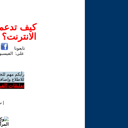
كيف تدعم-
الانترنت؟
تابعونا
على:
الفيسب
رأيكم مهم للج
للاطلاع وإضافة
تعليقات الف
|
ن