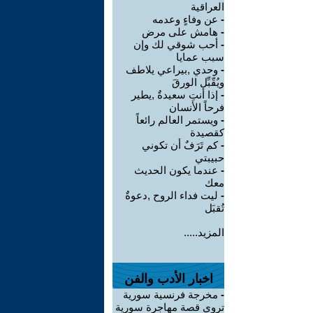
العراقية
-
عن وفاءٍ وعدمه
-
هامش على مرض
-
أحب شوقي لك وإن
سبب عمايا
-
وحدي ,بيراعي يلاطف
ويُقّبِّل الورقَ
-
إذا أنتِ سعيدةٌ ,يطير
فرحاً الأنسان
-
ويستمر العالم رائعاً
كقصيدة
-
كم تَرَفٌ أن تكوني
حبيبتي
-
عندما يكون الحديث
معك
-
ليت فداء الروح ,دعوةٌ
تُقبَل
المزيد.....
اخبار الأدب والفن
-
مخرجة فرنسية سورية
تروي قصة مهاجرة سورية