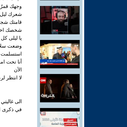
وجهك قمرٌ
شعرك ليل
قامتك شجرة
شخصك اختص
يا ليلى كل 
وضعت سلا
استسلمت
أنا تحت ام
الآن
لا انتظر ل
الى غاليتي
في ذكرى ا