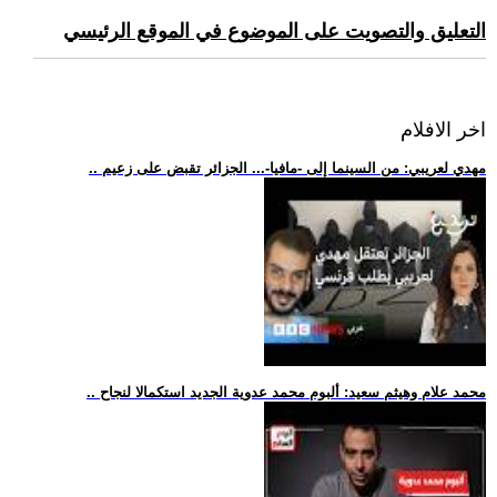
التعليق والتصويت على الموضوع في الموقع الرئيسي
اخر الافلام
.. مهدي لعريبي: من السينما إلى -مافيا-... الجزائر تقبض على زعيم
.. محمد علام وهيثم سعيد: ألبوم محمد عدوية الجديد استكمالا لنجاح