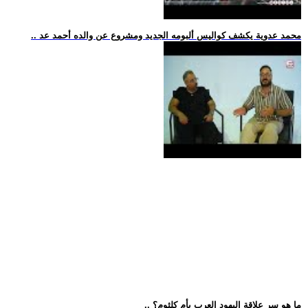
.. محمد عدوية يكشف كواليس ألبومه الجديد ومشروع عن والده أحمد عد
.. ما هو سر علاقة اليهود العرب بأم كلثوم؟