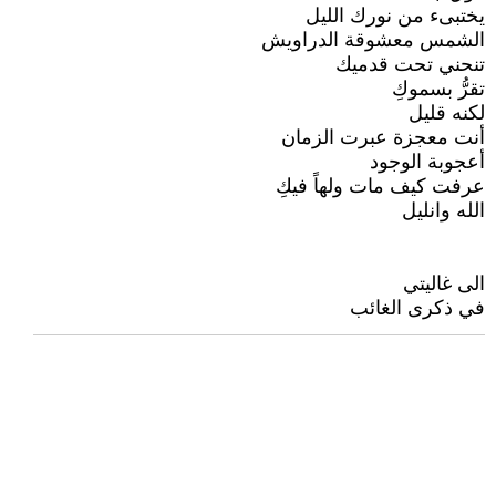
يختبىء من نورك الليل
الشمس معشوقة الدراويش
تنحني تحت قدميك
تقرُّ بسموكِ
لكنه قليل
أنت معجزة عبرت الزمان
أعجوبة الوجود
عرفت كيف مات ولهاً فيكِ
الله وانليل
الى غاليتي
في ذكرى الغائب