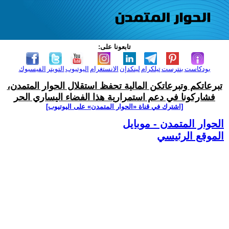
تابعونا على:
بودكاست
بنترست
تيلكرام
لينكدإن
الانستغرام
اليوتيوب
التويتر
الفيسبوك
تبرعاتكم وتبرعاتكن المالية تحفظ استقلال الحوار المتمدن،
فشاركونا في دعم استمرارية هذا الفضاء اليساري الحر
[اشترك في قناة ‫«الحوار المتمدن» على اليوتيوب]
الحوار المتمدن - موبايل
الموقع الرئيسي