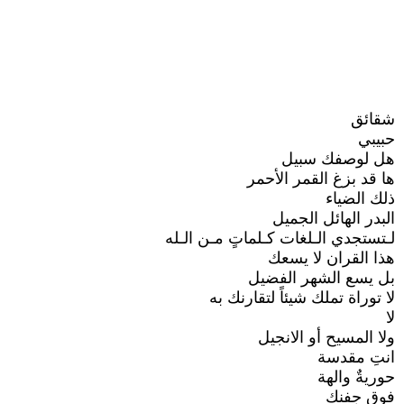
شقائق
حبيبي
هل لوصفك سبيل
ها قد بزغ القمر الأحمر
ذلك الضياء
البدر الهائل الجميل
لـتستجدي الـلغات كـلماتٍ مـن الـله
هذا القران لا يسعك
بل يسع الشهر الفضيل
لا توراة تملك شيئاً لتقارنك به
لا
ولا المسيح أو الانجيل
انتِ مقدسة
حوريةٌ والهة
فوق جفنك