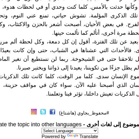
 وكأنها حدثت بالأمس. كلما كنت وحدي أو في لحظات هدوء، 
 تلك الذكرى المؤلمة. تشوش حياتي، تمنع عني النوم، وت
لفرح. في بعض الأحيان، أصبحت أشعر بالحزن والاكتئاب، وك
حظة مرة أخرى، أتألم كما تألمت حينها.
ا بعيد عن تلك الفترة، أقول إن كل دمعة، وكل لحظة ألم مرر
 فالأحداث التي عشناها في الشباب، حتى وإن كانت بعيدًا
 تلاحقنا حتى في الشيخوخة. ربما لن نستطيع أن نغير الما
لم يظل جزءًا من تكويننا، يعيدنا إلى ذواتنا ويختبر صبرنا.
وع الإنسان سدى. كلما مر الوقت، كلما كانت تلك الذكريات
سان الذي أصبحنا عليه الآن. سواء كان في مواقف حزينة، 
الذكريات تعيش داخلنا، تؤثر فينا وتعلمنا.
#محفوظ_بجاوي (هاشتاغ)
موضوع إلى لغات أخرى -
ate the topic into other languages
Powered by
Translate