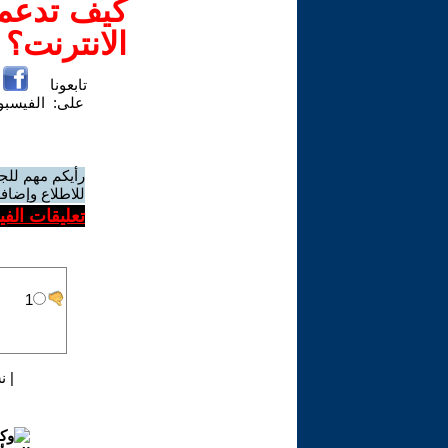
كيف تدعم-
الانترنت؟
تابعونا
على:
الفيسب
رأيكم مهم للج
للاطلاع وإضافة
تعليقات الف
|
ن