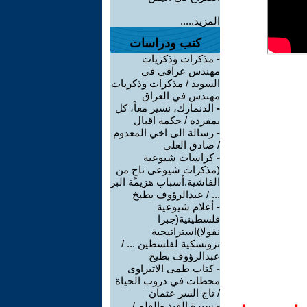
المزيد.....
كتب ودراسات
-
مذكرات وذكريات
مهندس عراقي في
السويد / مذكرات وذكريات
مهندس في العراق
-
الدنمارك، نسير معاً، كل
بمفرده / حكمة اقبال
-
رسالة الى اخي المعدوم
/ صادق العلي
-
كراسات شيوعية
(مذكرات شيوعى ناجٍ من
الفاشية.أسباب هزيمة البر
... / عبدالرؤوف بطيخ
-
أعلام شيوعية
فلسطينية(جبرا
نقولا)استراتيجية
تروتسكية لفلسطين ... /
عبدالرؤوف بطيخ
-
كتاب طمى الاتبراوى
محطات في دروب الحياة
/ تاج السر عثمان
-
سيرة القيد والقلم /