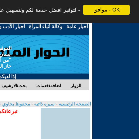
موافق - OK
لتوفير افضل خدمة لكم ولتسهيل عملي
أخبار عامة
-
وكالة أنباء المرأة
-
اخبار الأدب و
الموقع
يسارية
"من أج
حاز ال
إذا لديك
الزوار
اضافة/خدمات
بحث/الارشيف
الصفحة الرئيسية
-
سيرة ذاتية
-
محفوظ بجاوي
-
تبرعاتكم