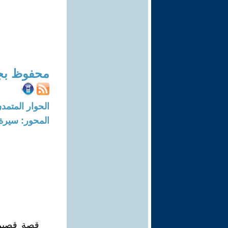
محفوظ بج
الحوار المتمدن-العدد: 8320 - 25
المحور: سيرة 
قصة قصيرة