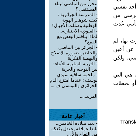
نتحرر من الماضي لبناء
أجد نفسي
المستقبل ؟
-
المدرسة الجزائرية :
حرمني من
كيف شوهت الهوية
أنني عُدت
الوطنية وضلّلت الأجيال؟
-
العبودية الاختيارية...
لماذا يتأقلم البعض مع
ت بها، لم
القمع؟
-
الجزائر بين الماضي
 عن أعين
والحاضر، ضرورة الإصلاح
ضي، ولكن
والنهضة الفكرية
-
التربية السليمة للأبناء :
بين التوجيه والحرية
 هي التي
-
ملحمة ساقية سيدي
يوسف : عندما امتزج الدم
أو لحظات
الجزائري والتونسي ف ...
المزيد.....
أخبار عامة
Transl
-
بعيد ميلاده الخامس..
باندا عملاقة يحتفل بكعكة
من التفاح والأ ...