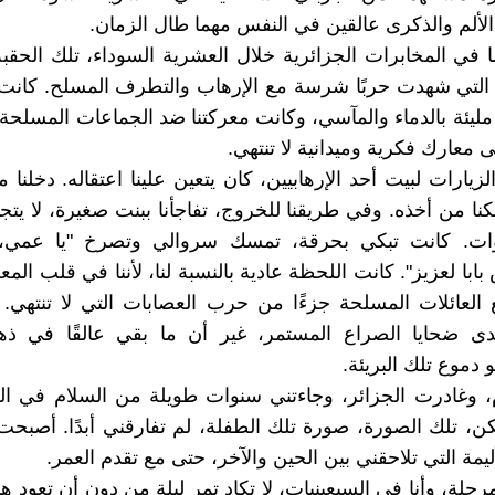
ألم والذكرى عالقين في النفس مهما طال الزمان.
ا في المخابرات الجزائرية خلال العشرية السوداء، تلك الحقب
 التي شهدت حربًا شرسة مع الإرهاب والتطرف المسلح. كانت 
 مليئة بالدماء والمآسي، وكانت معركتنا ضد الجماعات المسلحة 
ى معارك فكرية وميدانية لا تنتهي.
يارات لبيت أحد الإرهابيين، كان يتعين علينا اعتقاله. دخلنا م
كنا من أخذه. وفي طريقنا للخروج، تفاجأنا ببنت صغيرة، لا يتج
ات. كانت تبكي بحرقة، تمسك سروالي وتصرخ "يا عمي،
بابا لعزيز". كانت اللحظة عادية بالنسبة لنا، لأننا في قلب الم
 العائلات المسلحة جزءًا من حرب العصابات التي لا تنتهي.
دى ضحايا الصراع المستمر، غير أن ما بقي عالقًا في ذ
دموع تلك البريئة.
، وغادرت الجزائر، وجاءتني سنوات طويلة من السلام في ال
كن، تلك الصورة، صورة تلك الطفلة، لم تفارقني أبدًا. أصبحت
ليمة التي تلاحقني بين الحين والآخر، حتى مع تقدم العمر.
حلة، وأنا في السبعينيات، لا تكاد تمر ليلة من دون أن تعود ه