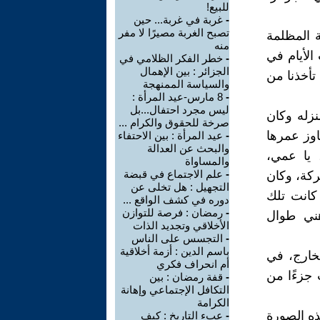
للبيع!
-
غربة في غربة... حين
تصبح الغربة مصيرًا لا مفر
ة المظلمة
منه
الأيام في
-
خطر الفكر الظلامي في
الجزائر : بين الإهمال
تأخذنا من
والسياسة الممنهجة
-
8 مارس-عيد المرأة :
ليس مجرد احتفال...بل
نزله وكان
صرخة للحقوق والكرام ...
اوز عمرها
-
عيد المرأة : بين الاحتفاء
والبحث عن العدالة
 يا عمي،
والمساواة
-
علم الاجتماع في قبضة
عركة، وكان
التجهيل : هل تخلى عن
 كانت تلك
دوره في كشف الواقع ...
-
رمضان : فرصة للتوازن
هني طوال
الأخلاقي وتجديد الذات
-
التجسس على الناس
باسم الدين : أزمة أخلاقية
خارج، في
أم انحراف فكري
 جزءًا من
-
قفة رمضان : بين
التكافل الإجتماعي وإهانة
الكرامة
ذه الصورة
-
عبء التاريخ : كيف