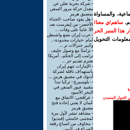
-
شركة بحرية تعلن عن
معدل حركة مرور السفن
اعية، والمساواة
بمضيق هرمز
-
هل يعود صاحب -الحذاء
م.
ساهم/ي معنا!
الأخضر- من إيفرست بعد
30 عاماً على وفات ...
رار هذا المنبر الحر
-
حرب إيران تضع واشنطن
معلومات التحويل
أمام -خيارات محدودة-..
وكبير جنرالات تر ...
-
تزامنًا مع وصول حليف
ترامب إلى الحكم.. أمريكا
تعتزم تقديم حز ...
-
الإمارات تتهم إيران
باستهداف ناقلة لشركة
أدنوك في مضيق هرمز ...
-
-بلومبيرغ-: تركيا تبدأ
بتقييد عبور السفن في
البحر الأسود
-
عراقجي: الاتفاق مع
الحوار المتمدن
عُمان لا يعني إعادة فتح
مضيق هرمز
-
مشاهد تنشر لأول مرة
لمجتبى خامنئي (فيديو)
-
مخاوف من اتساع رقعة
الصراع في اليمن