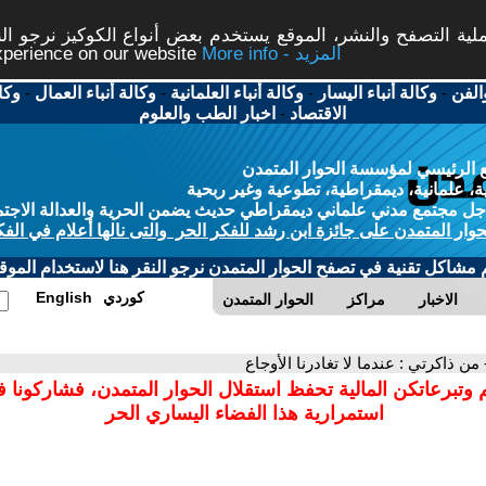
ة التصفح والنشر، الموقع يستخدم بعض أنواع الكوكيز نرجو النق
More info - المزيد
experience on our website
الفن
-
وكالة أنباء اليسار
-
وكالة أنباء العلمانية
-
وكالة أنباء العمال
-
وكا
الاقتصاد
-
اخبار الطب والعلوم
 الرئيسي لمؤسسة الحوار المتمدن
، علمانية، ديمقراطية، تطوعية وغير ربحية
ل مجتمع مدني علماني ديمقراطي حديث يضمن الحرية والعدالة الاجتم
حوار المتمدن على جائزة ابن رشد للفكر الحر والتى نالها أعلام في الفك
م مشاكل تقنية في تصفح الحوار المتمدن نرجو النقر هنا لاستخدام الموقع
كوردي
English
الاخبار
مراكز
الحوار المتمدن
 من ذاكرتي : عندما لا تغادرنا الأوجاع
 وتبرعاتكن المالية تحفظ استقلال الحوار المتمدن، فشاركونا 
استمرارية هذا الفضاء اليساري الحر