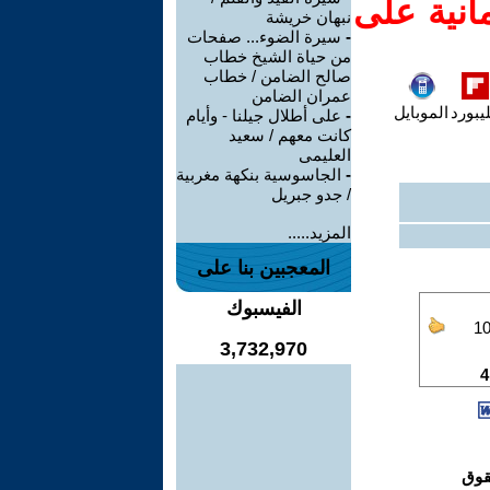
انية على
نبهان خريشة
-
سيرة الضوء... صفحات
من حياة الشيخ خطاب
صالح الضامن / خطاب
عمران الضامن
يبورد
الموبايل
-
على أطلال جيلنا - وأيام
كانت معهم / سعيد
العليمى
-
الجاسوسية بنكهة مغربية
/ جدو جبريل
المزيد.....
المعجبين بنا على
الفيسبوك
3,732,970