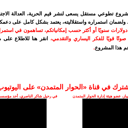
شروع تطوعي مستقل يسعى لنشر قيم الحرية، العدالة الاجتم
. ولضمان استمراره واستقلاليته، يعتمد بشكل كامل على دعمك
دعمكم بمبلغ 10 دولارات سنويًا أو أكثر حسب إمكانياتكم، تساهمون في استم
وتًا قويًا للفكر اليساري والتقدمي
،
انقر هنا للاطلاع على 
م هذا المشروع
.
شترك في قناة «الحوار المتمدن» على اليوتيوب
ز، عضو هيئة إدارة الحوار المتمدن
في رحيل شاكر الناصري، أحد مؤسسي 