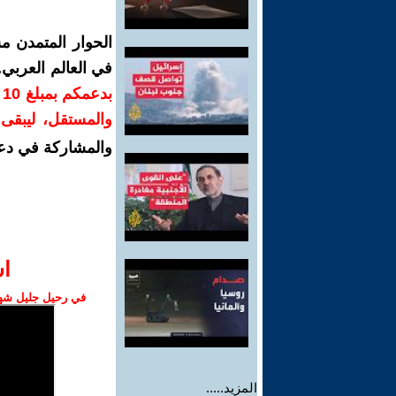
الحوار المتمدن م
في العالم العربي
ب
والمستقل، ليبقى ص
والمشاركة في دع
ا‫
في رحيل جليل شهبا
المزيد.....