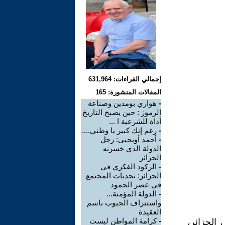
إجمالي القراءات: 631,964
المقالات المنشورة: 165
-
هواري بومدين وصناعة
الرموز : حين يصبح التاريخ
أداة للشرعية ا ...
-
رغم إنك كبير يا وطني....
-
أحمد أويحيى: رجل
الدولة الذي خسرته
الجزائر
-
الركود الفكري في
الجزائر: تحديات المجتمع
في عصر الجمود
-
الدولة المؤمنة...
واستنزاف الجيوب باسم
العقيدة
-
كرامة المواطن ليست
الجزائر،