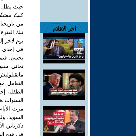
حيث يظل ال
كنتُ مفتشً
من تاريخنا
اخر الافلام
تلك الفترة
يوم لآخر إل
في إحدى الز
يختبئ، فتم
ثماني سنو
ماتقتلوليش 
التعامل مع
الطفلة إح
السنوات هو 
مرت الأيام
السويد. ول
ذكرياتي الأ
في هذه المر