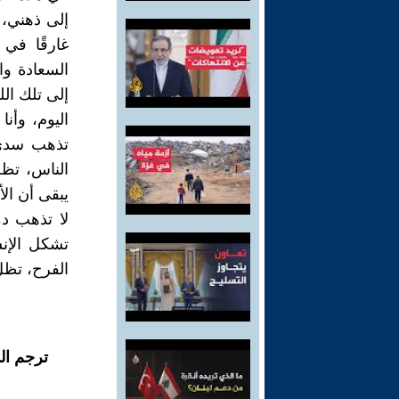
إلى ذهني،
غارقًا في
السعادة وا
إلى تلك الل
اليوم، وأن
تذهب سدى.
الناس، تظل
يبقى أن الأ
لا تذهب دم
تشكل الإن
الفرح، تظل 
ترجم ال