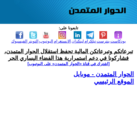
تابعونا على:
بودكاست
بنترست
تيلكرام
لينكدإن
الانستغرام
اليوتيوب
التويتر
الفيسبوك
تبرعاتكم وتبرعاتكن المالية تحفظ استقلال الحوار المتمدن،
فشاركونا في دعم استمرارية هذا الفضاء اليساري الحر
[اشترك في قناة ‫«الحوار المتمدن» على اليوتيوب]
الحوار المتمدن - موبايل
الموقع الرئيسي