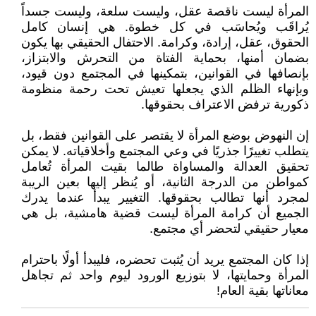
المرأة ليست ناقصة عقل، وليست سلعة، وليست جسداً
يُراقَب ويُحاسَب في كل خطوة. هي إنسان كامل
الحقوق، عقل، إرادة، وكرامة. الاحتفال الحقيقي بها يكون
بضمان أمنها، بحماية الفتاة من التحرش والابتزاز،
بإنصافها في القوانين، بتمكينها في المجتمع دون قيود،
وبإنهاء الظلم الذي يجعلها تعيش تحت رحمة منظومة
ذكورية ترفض الاعتراف بحقوقها.
إن النهوض بوضع المرأة لا يقتصر على القوانين فقط، بل
يتطلب تغييرًا جذريًا في وعي المجتمع وأخلاقياته. لا يمكن
تحقيق العدالة والمساواة طالما بقيت المرأة تُعامل
كمواطن من الدرجة الثانية، أو يُنظر إليها بعين الريبة
لمجرد أنها تطالب بحقوقها. التغيير يبدأ عندما يدرك
الجميع أن كرامة المرأة ليست قضية هامشية، بل هي
معيار حقيقي لتحضر أي مجتمع.
إذا كان المجتمع يريد أن يُثبت تحضره، فليبدأ أولًا باحترام
المرأة وحمايتها، لا بتوزيع الورود ليوم واحد ثم تجاهل
معاناتها بقية العام!