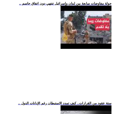
.. جولة مفاوضات سابعة بين لبنان وإسرائيل تنتهي دون اتفاق حاسم
.. ستة عقود من القرارات.. كيف تمدد الاستيطان رغم الإدانات الدول