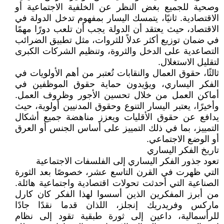
وصحية للجميع بغض النظر عن الخلفية الاجتماعية أو
الاقتصادية. ثانيًا، يتمسك اليسار بمفهوم تدخل الدولة في
الاقتصاد، حيث يعتقد أن الدولة يجب أن تلعب دورًا مهمًا
في ضمان توزيع أكثر عدلاً للثروات، مثل تطبيق الضرائب
التصاعدية على الدخل والثروة، وتنظيم الشركات الكبرى
لتقليل الاستغلال.
ثالثًا، حقوق العمال والنقابات تُعتبر من أهم الأولويات في
الفكر اليساري، ويؤيدون حماية حقوق الموظفين في
أماكن العمل من خلال تحسين الأجور وظروف العمل.
وأخيرًا، يعتبر اليسار التنوع وحقوق المدنيين أولوية، حيث
يدافع عن حقوق الأقليات ويعزز مناهضة جميع أشكال
التمييز، بما في ذلك التمييز على أساس الجنس أو العرق
أو الوضع الاجتماعي.
تاريخ الفكر اليساري
تعود جذور الفكر اليساري إلى الفلسفات الاجتماعية
التي ظهرت في القرن التاسع عشر، خصوصًا بعد الثورة
الصناعية التي أحدثت تحولات اقتصادية واجتماعية هائلة.
من أبرز المفكرين الذين أسسوا لهذا الفكر كان كارل
ماركس وفريدريك إنجلز، اللذان قدما نقدًا جادًا
للرأسمالية، داعين إلى ثورة طبقية تقود إلى نظام