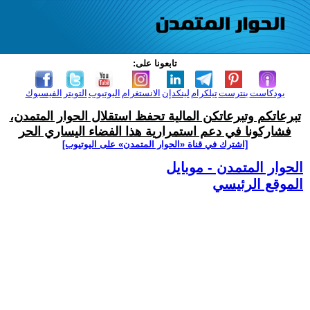
تابعونا على:
بودكاست
بنترست
تيلكرام
لينكدإن
الانستغرام
اليوتيوب
التويتر
الفيسبوك
تبرعاتكم وتبرعاتكن المالية تحفظ استقلال الحوار المتمدن،
فشاركونا في دعم استمرارية هذا الفضاء اليساري الحر
[اشترك في قناة ‫«الحوار المتمدن» على اليوتيوب]
الحوار المتمدن - موبايل
الموقع الرئيسي