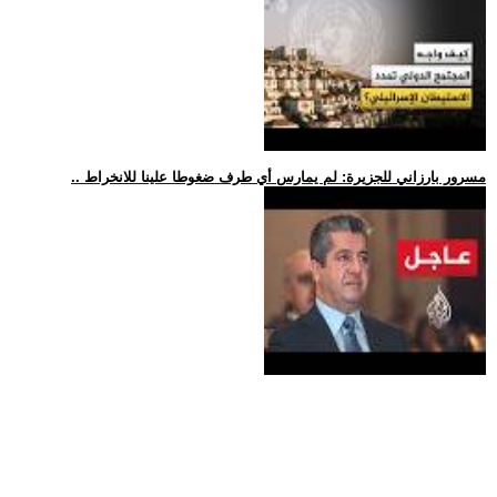
.. مسرور بارزاني للجزيرة: لم يمارس أي طرف ضغوطا علينا للانخراط