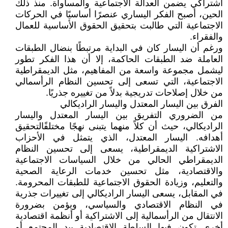
اشتراكي يضمن العدالة الاجتماعية والمساواة. منذ ذلك
الحين، أصبح الفكر اليساري عنصرًا أساسيًا في الحركات
الاجتماعية التي طالبت بتحقيق الحقوق الأساسية للعمال
والفقراء.
ورغم أن اليسار كان في البداية مرتبطًا بنضال الطبقات
العاملة ضد الطبقات الحاكمة، إلا أن هذا الفكر تطور
ليشمل مجموعة واسعة من المفاهيم، مثل الديمقراطية
الاجتماعية، التي تسعى إلى تحسين النظام الرأسمالي
من خلال إصلاحات تدريجية بدلاً من تغييره جذريًا.
الفرق بين اليسار المعتدل واليسار الراديكالي
من الضروري التفريق بين اليسار المعتدل واليسار
الراديكالي، حيث أن كلاً منهما يتبنى نهجًا مختلفًالتحقيق
أهدافه. اليسار المعتدل، الذي يتمثل في الأحزاب
الاشتراكية الديمقراطية، يسعى إلى تحسين النظام
الديمقراطي الحالي من خلال السياسات الاجتماعية
والاقتصادية، مثل تحسين خدمات الرعاية الصحية
والتعليم، وزيادة الحقوق الاجتماعية للطبقات المحرومة.
في المقابل، يسعى اليسار الراديكالي إلى تغييرات جذرية
في النظام الاقتصادي والسياسي، ويؤمن بضرورة
الانتقال من الرأسمالية إلى الاشتراكية أو أنظمة اقتصادية
أخرى تكون فيها السلطة الاقتصادية بيد المجتمع أو