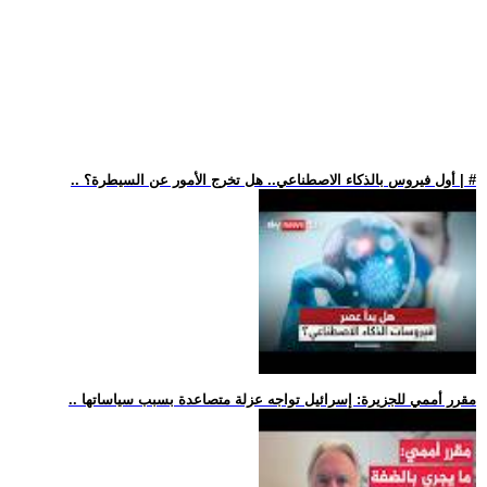
.. أول فيروس بالذكاء الاصطناعي.. هل تخرج الأمور عن السيطرة؟ | #
.. مقرر أممي للجزيرة: إسرائيل تواجه عزلة متصاعدة بسبب سياساتها