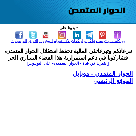
تابعونا على:
بودكاست
بنترست
تيلكرام
لينكدإن
الانستغرام
اليوتيوب
التويتر
الفيسبوك
تبرعاتكم وتبرعاتكن المالية تحفظ استقلال الحوار المتمدن،
فشاركونا في دعم استمرارية هذا الفضاء اليساري الحر
[اشترك في قناة ‫«الحوار المتمدن» على اليوتيوب]
الحوار المتمدن - موبايل
الموقع الرئيسي