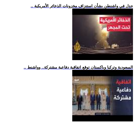
.. جدل في واشنطن بشأن استنزاف مخزونات الذخائر الأمريكية
.. السعودية وتركيا وباكستان توقع اتفاقية دفاعية مشتركة.. وواشنط