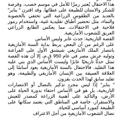
هذا الاحتفال يُعتبر رمزًا للأمل في موسم خصب، وفرصة
للشكر والامتنان للطبيعة على عطائها. وقد اقترن " يناير"
بالعديد من الطقوس الزراعية التي تحتفي بالخصوبة
والنماء، مثل تحضير أطباق تقليدية غنية، واستخدام رموز
فلاحية في الاحتفالات، مما يعكس الطابع الزراعي
العريق للشعوب الأمازيغية.
القصة التاريخية: حدث عابر وليس الأساس
على الرغم من أن البعض يربط بداية السنة الأمازيغية
بانتصار الملك الأمازيغي شيشنق الأول على الفراعنة
وتوليه عرش مصر في عام 950 ق.م، إلا أن هذه القصة
تمثل حدثًا تاريخيًا عابرًا وليست الأساس الذي بني عليه
هذا التقليد. فالاحتفال بالسنة الأمازيغية يعود أساسًا إلى
العلاقة العميقة بين الإنسان الأمازيغي والطبيعة، وهو
تقليد سابق لهذا الحدث بقرون.
" يناير" إذًا ليس مجرد تذكير بالنضال أو الانتصارات
التاريخية، بل هو في الأساس احتفاء بدورة الحياة على
الأرض، والتأكيد على أهمية الزراعة كمصدر للعيش
والاستقرار، خاصة في المناطق التي يعتمد سكانها على
الطبيعة كمورد أساسي للحياة.
نضال الشعوب الأمازيغية من أجل الاعتراف