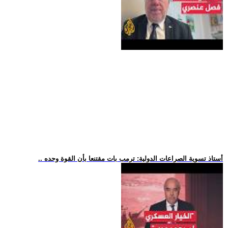
.. أستاذ تسوية الصراعات الدولية: ترمب بات مقتنعا بأن القوة وحده