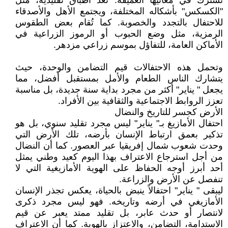
تشترك في معانيها العميقة. تُعد أطباق تقليدية، مثل
"الكسكس" بأشكاله المختلفة، ويجتمع الأهل والأصدقاء
للاحتفال بالتجدد والخصوبة. كما تُقام بعض الطقوس
الرمزية، مثل وضع الحبوب أو الرموز الزراعية في
الأماكن العامة، للتفاؤل بموسم زراعي مزدهر.
وتحمل هذه الاحتفالات قيم التضامن والوحدة، حيث
يتشارك الناس الطعام والأمل بمستقبل أفضل، مما
يجعل " يناير" أكثر من مجرد بداية سنة جديدة، بل مناسبة
تعزز الروابط الاجتماعية والثقافية بين الأفراد.
الأرض كجسر للتاريخ والنضال
احتفال الأمازيغ بـ" يناير" ليس مجرد تقليد سنوي، بل هو
تذكير بعمق ارتباط الإنسان بأرضه، تلك الأرض التي
وحدت شعوب شمال إفريقيا عبر العصور. كما أن النضال
من أجل استرجاع الاعتراف بهذا اليوم كعيد وطني يمثل
أحد أبرز أوجه الحفاظ على الهوية الأمازيغية التي لا
تنفصل عن الأرض والزراعة.
ليبقى " يناير" احتفالاً ينبض بالحياة، يعكس تجذر الإنسان
الأمازيغي في أرضه وتاريخه. فهو ليس مجرد ذكرى
لانتصار أو حدث عابر، بل تقليد ممتد يعبر عن قيم
الاستدامة، التضامن، والاعتزاز بالهوية. كما أن الاعتراف