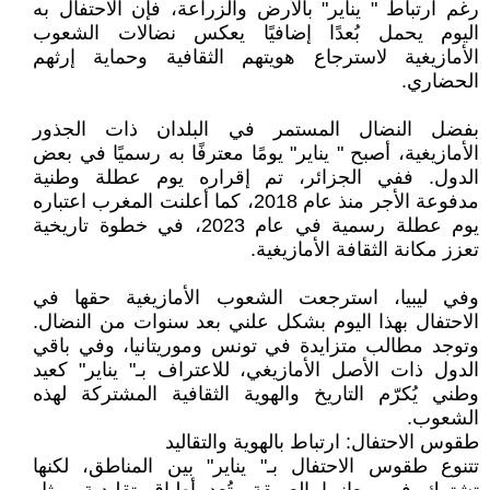
رغم ارتباط " يناير" بالأرض والزراعة، فإن الاحتفال به
اليوم يحمل بُعدًا إضافيًا يعكس نضالات الشعوب
الأمازيغية لاسترجاع هويتهم الثقافية وحماية إرثهم
الحضاري.
بفضل النضال المستمر في البلدان ذات الجذور
الأمازيغية، أصبح " يناير" يومًا معترفًا به رسميًا في بعض
الدول. ففي الجزائر، تم إقراره يوم عطلة وطنية
مدفوعة الأجر منذ عام 2018، كما أعلنت المغرب اعتباره
يوم عطلة رسمية في عام 2023، في خطوة تاريخية
تعزز مكانة الثقافة الأمازيغية.
وفي ليبيا، استرجعت الشعوب الأمازيغية حقها في
الاحتفال بهذا اليوم بشكل علني بعد سنوات من النضال.
وتوجد مطالب متزايدة في تونس وموريتانيا، وفي باقي
الدول ذات الأصل الأمازيغي، للاعتراف بـ" يناير" كعيد
وطني يُكرّم التاريخ والهوية الثقافية المشتركة لهذه
الشعوب.
طقوس الاحتفال: ارتباط بالهوية والتقاليد
تتنوع طقوس الاحتفال بـ" يناير" بين المناطق، لكنها