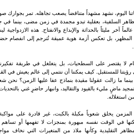
نا اليوم، نشهد مشهداً متناقضاً يصعب تجاهله. تمر بجوارك
اهر السلفية، بعقلية تبدو مجمدة في زمن مضى، بينما في ج
ماً آخر مليئاً بالحداثة والإبداع والانفتاح. هذه الازدواجية 
المظهر، بل تعكس أزمة هوية عميقة تُترجم إلى انفصام حضا
صام لا يقتصر على السطحيات، بل يتغلغل في طريقة تفكيرنا
 رؤيتنا للمستقبل. كيف يمكننا أن ننتمي إلى عالم يعيش في الق
ينما ما زالت عقولنا مقيدة بنماذج عفا عليها الزمن؟ نحن شع
مجيد ماضٍ مليء بالقيود والتقاليد، وانبهار حاضرٍ غني بالتحدي
سن استغلاله.
 المزمن يخلق شعوباً مكبلة بالكبت، غير قادرة على مواكبة
لكنها في الوقت نفسه مبهورة بمنجزات لا تفهمها أو تساهم 
ظاهر التقليدية وكأنها ملاذ من المتغيرات التي نخاف مواجهت