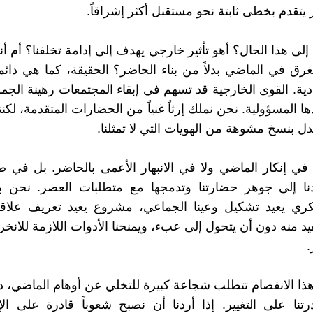
ر يتقدم بخطى ثابتة نحو مستقبل أكثر إشراقاً.
لى هذا الحال؟ أهو تأثير خارجي يهدف إلى إدامة تخلفنا؟ أم أن
نغرق في الماضي بدلاً من بناء الحاضر؟ الحقيقة، كما هي دائما
ة. القوى الخارجية قد تسهم في إبقاء المجتمعات رهينة الجمود،
 المسؤولية. نحن نملك إرثاً غنياً من الحضارات المتقدمة، لكننا
دل بنسخ مشوهة من الهويات التي لا تمثلنا.
ي إنكار الماضي ولا في الانبهار الأعمى بالحاضر. بل في ص
دنا إلى جوهر حضارتنا وتدمجها مع متطلبات العصر. نحن ب
ي يعيد تشكيل وعينا الجماعي، مشروع يعيد تعريف علاقتنا 
 منه دون أن يتحول إلى عبء، ويمنحنا الأدوات اللازمة للانخرا
.
هذا الانفصام تتطلب شجاعة كبيرة للتخلي عن أوهام الماضي، 
درتنا على التغيير. إذا أردنا أن نصبح شعوباً قادرة على ا