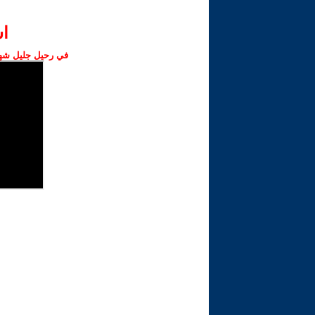
ا‫
في رحيل جليل شهبا