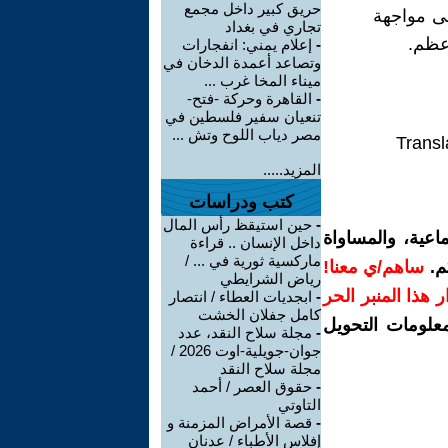
حريق كبير داخل مجمع
على مواجهة
تجاري في بغداد
أعظم.
-
إعلام يمني: انفجارات
وتصاعد أعمدة الدخان في
ميناء المخا غرب ...
-
القاهرة وحركة -فتح-
تنعيان سفير فلسطين في
مصر دياب اللوح وتش ...
Transl
المزيد.....
كتب ودراسات
-
حين استيقظ رأس المال
اعية، والمساواة
داخل الإنسان .. قراءة
ماركسية ثورية في ... /
م.
ساهم/ي معنا!
رياض الشرايطي
رار هذا المنبر الحر
-
ابجديات العطاء / انتصار
كامل جفلان الخشت
معلومات التحويل
-
مجلة سلاح النقد، عدد
جوان-جويلية-اوت 2026 /
مجلة سلاح النقد
-
حقوق العصر / أحمد
التاوتي
-
قصة الأمراض المزمنة و
إفلاس الأطباء / عدنان