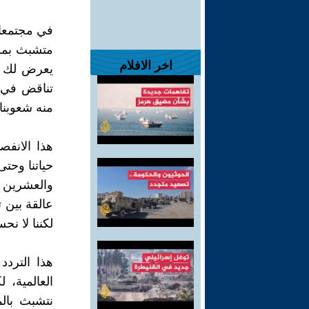
في مجتمعات
متشبث بمظ
اخر الافلام
يعرض لك عال
تناقض في 
منه شعوبنا.
هذا الانف
حياتنا وحتى
والعشرين ب
عالقة بين ت
لكننا لا نح
هذا التردد
العالمية، 
نتشبث بالم