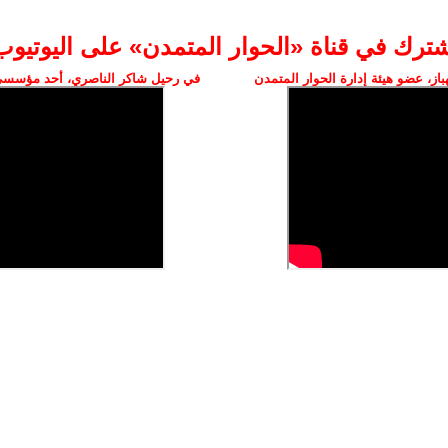
شترك في قناة «الحوار المتمدن» على اليوتيوب
ز، عضو هيئة إدارة الحوار المتمدن
في رحيل شاكر الناصري، أحد مؤسسي 