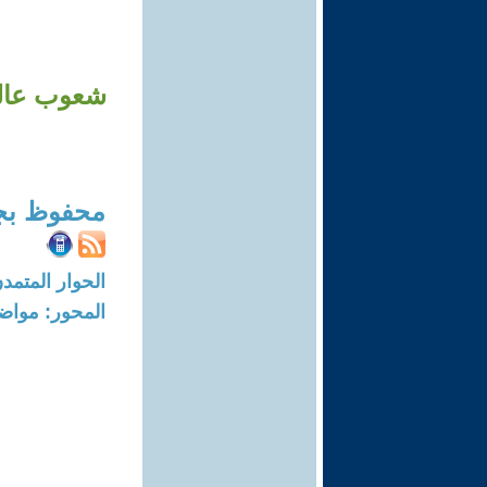
شعوب عالقة
محفوظ بج
الحوار المتمدن-العدد: 8200 - 24
المحور: مواض