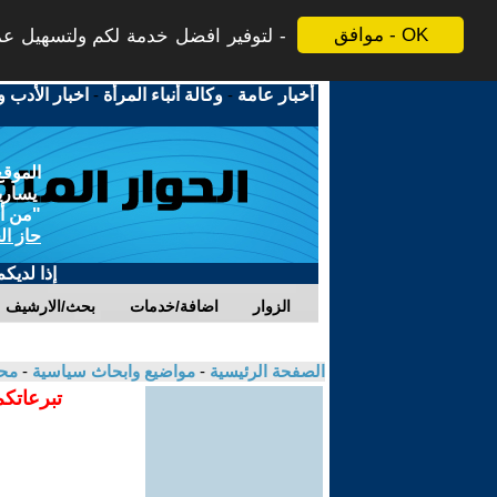
موافق - OK
لتوفير افضل خدمة لكم ولتسهيل عملي
أخبار عامة
-
وكالة أنباء المرأة
-
اخبار الأدب و
الموقع
يسارية
"من أج
حاز ال
إذا لديك
الزوار
اضافة/خدمات
بحث/الارشيف
الصفحة الرئيسية
-
مواضيع وابحاث سياسية
-
مح
تبرعاتكم