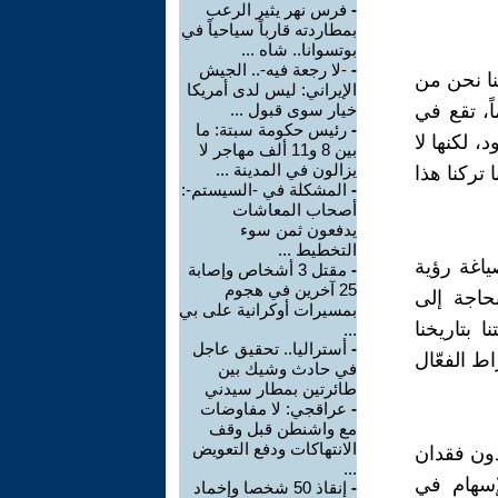
-
فرس نهر يثير الرعب
بمطاردته قارباً سياحياً في
بوتسوانا.. شاه ...
-
-لا رجعة فيه-.. الجيش
نا نحن من
الإيراني: ليس لدى أمريكا
ً، تقع في
خيار سوى قبول ...
-
رئيس حكومة سبتة: ما
 لكنها لا
بين 8 و11 ألف مهاجر لا
يزالون في المدينة ...
 تركنا هذا
-
المشكلة في -السيستم-:
أصحاب المعاشات
يدفعون ثمن سوء
التخطيط ...
ياغة رؤية
-
مقتل 3 أشخاص وإصابة
25 آخرين في هجوم
حاجة إلى
بمسيرات أوكرانية على بي
بتاريخنا
...
-
أستراليا.. تحقيق عاجل
ط الفعّال
في حادث وشيك بين
طائرتين بمطار سيدني
-
عراقجي: لا مفاوضات
مع واشنطن قبل وقف
الانتهاكات ودفع التعويض
دون فقدان
...
لإسهام في
-
إنقاذ 50 شخصا وإخماد