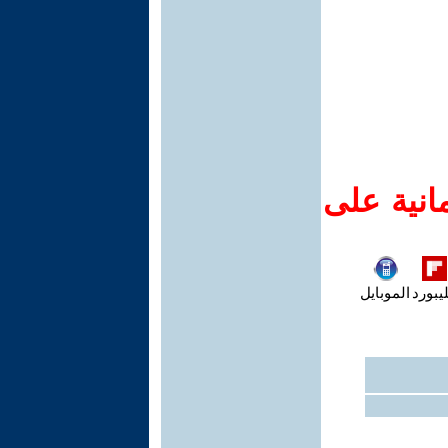
انية على
يبورد
الموبايل