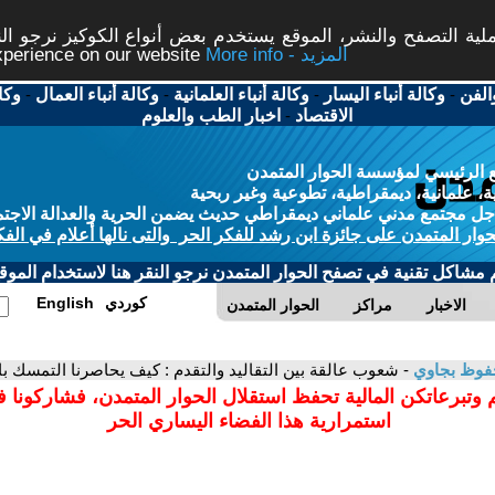
ة التصفح والنشر، الموقع يستخدم بعض أنواع الكوكيز نرجو النق
More info - المزيد
experience on our website
الفن
-
وكالة أنباء اليسار
-
وكالة أنباء العلمانية
-
وكالة أنباء العمال
-
وكا
الاقتصاد
-
اخبار الطب والعلوم
 الرئيسي لمؤسسة الحوار المتمدن
، علمانية، ديمقراطية، تطوعية وغير ربحية
ل مجتمع مدني علماني ديمقراطي حديث يضمن الحرية والعدالة الاجتم
حوار المتمدن على جائزة ابن رشد للفكر الحر والتى نالها أعلام في الفك
م مشاكل تقنية في تصفح الحوار المتمدن نرجو النقر هنا لاستخدام الموقع
كوردي
English
الاخبار
مراكز
الحوار المتمدن
فوظ بجاوي
- شعوب عالقة بين التقاليد والتقدم : كيف يحاصرنا التمسك ب
 وتبرعاتكن المالية تحفظ استقلال الحوار المتمدن، فشاركونا 
استمرارية هذا الفضاء اليساري الحر