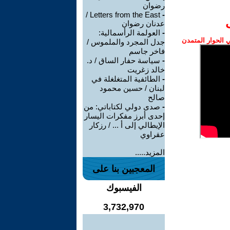
رضوان
Letters from the East /
-
عدنان رضوان
-
العولمة الرأسمالية:
الحوار المتمدن
جدل المجرد والملموس /
فاخر جاسم
-
سياسة حفار الساق / د.
خالد زغريت
-
الطائفية المتغلغلة في
لبنان / حسين محمود
صالح
-
صدى دولي لكتاباتي: من
إحدى أبرز مفكرات اليسار
الإيطالي إلى أ ... / رزكار
عقراوي
المزيد.....
المعجبين بنا على
الفيسبوك
3,732,970