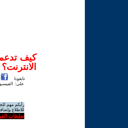
كيف تدعم-
الانترنت؟
تابعونا
على:
الفيسب
رأيكم مهم للج
للاطلاع وإضافة
تعليقات الف