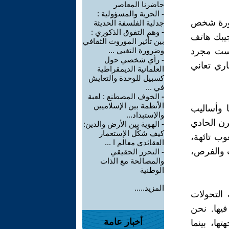
حاضرنا المعاصر
-
الحرية والمسؤولية :
 صورة شخص
جدلية الفلسفة الحديثة
-
وهم التفوق الذكوري :
يبك هاتف
بين تأثير الموروث الثقافي
ليست مجرد
وضرورة التغيي ...
-
رأي شخصي حول
ري تعاني
العلمانية الديمقراطية
كسبيل للوحدة والتعايش
في ...
-
الخوف المصطنع : لعبة
الأنظمة بين الإسلاميين
 وأساليب
والإستبداد...
رن الحادي
-
الهوية بين الأرض والدين:
كيف شكّل الإستعمار
وب تائهة،
العقائدي معالم ا ...
ات والفرص،
-
التحرر الحقيقي
والمصالحة مع الذات
الوطنية
المزيد.....
 التحولات
فيها. نحن
أخبار عامة
ها، بينما