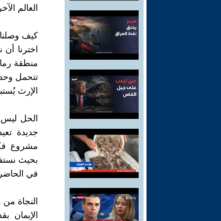
العالم الآخ
كيف وصلنا إ
اخترنا أن 
منطقة رمادي
تتحمل وحدها
الإرث يُستب
الحل ليس ف
جديدة تعي
مشروع فكر
بحيث نستفيد
في الحاضر
النجاة من 
الإيمان بق