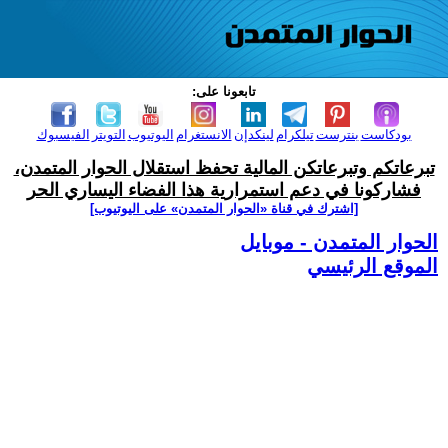
تابعونا على:
بودكاست
بنترست
تيلكرام
لينكدإن
الانستغرام
اليوتيوب
التويتر
الفيسبوك
تبرعاتكم وتبرعاتكن المالية تحفظ استقلال الحوار المتمدن،
فشاركونا في دعم استمرارية هذا الفضاء اليساري الحر
[اشترك في قناة ‫«الحوار المتمدن» على اليوتيوب]
الحوار المتمدن - موبايل
الموقع الرئيسي