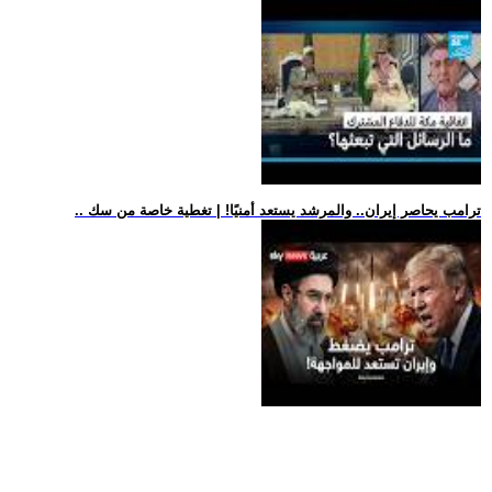
.. ترامب يحاصر إيران.. والمرشد يستعد أمنيًا! | تغطية خاصة من سك