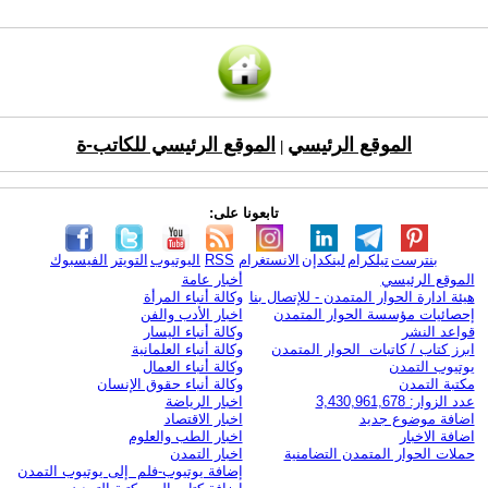
الموقع الرئيسي
الموقع الرئيسي للكاتب-ة
|
تابعونا على:
بنترست
تيلكرام
لينكدإن
الانستغرام
RSS
اليوتيوب
التويتر
الفيسبوك
الموقع الرئيسي
أخبار عامة
هيئة ادارة الحوار المتمدن - للإتصال بنا
وكالة أنباء المرأة
إحصائيات مؤسسة الحوار المتمدن
اخبار الأدب والفن
قواعد النشر
وكالة أنباء اليسار
ابرز كتاب / كاتبات الحوار المتمدن
وكالة أنباء العلمانية
يوتيوب التمدن
وكالة أنباء العمال
مكتبة التمدن
وكالة أنباء حقوق الإنسان
عدد الزوار: 3,430,961,678
اخبار الرياضة
اضافة موضوع جديد
اخبار الاقتصاد
اضافة الاخبار
اخبار الطب والعلوم
حملات الحوار المتمدن التضامنية
اخبار التمدن
إضافة يوتيوب-فلم إلى يوتيوب التمدن