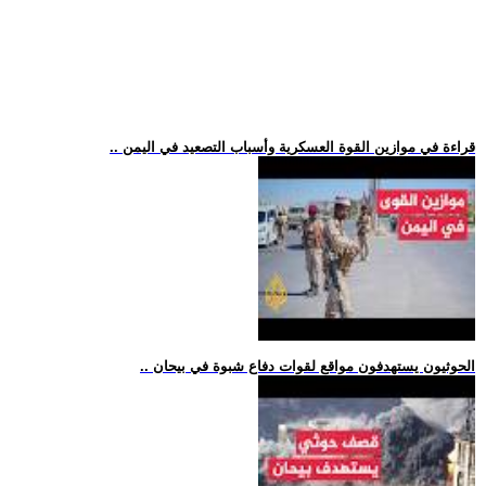
.. قراءة في موازين القوة العسكرية وأسباب التصعيد في اليمن
.. الحوثيون يستهدفون مواقع لقوات دفاع شبوة في بيحان