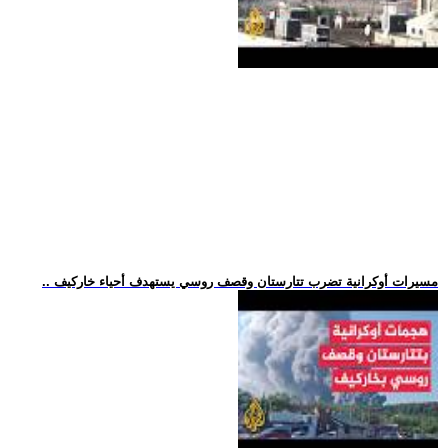
.. مسيرات أوكرانية تضرب تتارستان وقصف روسي يستهدف أحياء خاركيف