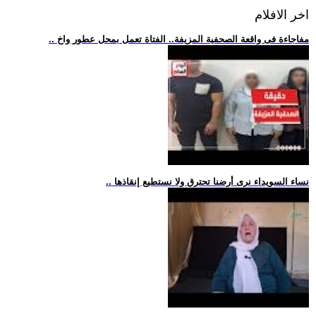
اخر الافلام
.. مفاجاءة فى واقعة الصحفية المزيفة.. الفتاة تعمل بمحل عطور واخ
.. نساء السويداء نرى أرضنا تحترق ولا نستطيع إنقاذها