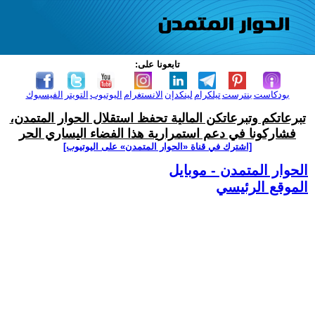
تابعونا على:
بودكاست
بنترست
تيلكرام
لينكدإن
الانستغرام
اليوتيوب
التويتر
الفيسبوك
تبرعاتكم وتبرعاتكن المالية تحفظ استقلال الحوار المتمدن،
فشاركونا في دعم استمرارية هذا الفضاء اليساري الحر
[اشترك في قناة ‫«الحوار المتمدن» على اليوتيوب]
الحوار المتمدن - موبايل
الموقع الرئيسي