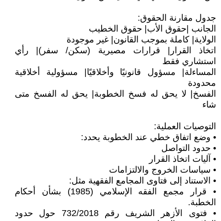
جدول مقارنة الحقوق:
الجانب |حقوق الأب| حقوق الخطيب
الولاية| كاملة بموجب القانون| غير موجودة
اتخاذ القرار| قرارات مصيرية (سكن/ سفر)| رأي
استشاري فقط
المساءلة| مسؤول قانونيًا وأخلاقيًا| مسؤولية أخلاقية
محدودة
الفسخ| لا يحق له فسخ الخطوبة| يحق له الفسخ متى
شاء
التوصيات العملية:
• وضع اتفاق خطي عند الخطوبة يحدد:
• حدود التواصل
• آليات اتخاذ القرار
• سياسات الخروج والالتزامات
• الاستناد إلى فتاوى المجامع الفقهية مثل:
• قرار مجمع الفقه الإسلامي (1985) بشأن أحكام
الخطبة.
• فتوى الأزهر الشريف رقم 732/2018 حول حدود