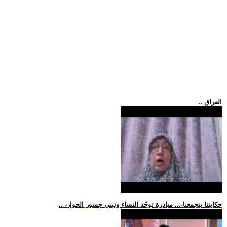
.. العراق
.. -حكايتنا بتجمعنا-... مبادرة توحّد النساء وتبني جسور الحوار