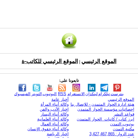
الموقع الرئيسي
الموقع الرئيسي للكاتب-ة
|
تابعونا على:
بنترست
تيلكرام
لينكدإن
الانستغرام
RSS
اليوتيوب
التويتر
الفيسبوك
الموقع الرئيسي
أخبار عامة
هيئة ادارة الحوار المتمدن - للإتصال بنا
وكالة أنباء المرأة
إحصائيات مؤسسة الحوار المتمدن
اخبار الأدب والفن
قواعد النشر
وكالة أنباء اليسار
ابرز كتاب / كاتبات الحوار المتمدن
وكالة أنباء العلمانية
يوتيوب التمدن
وكالة أنباء العمال
مكتبة التمدن
وكالة أنباء حقوق الإنسان
عدد الزوار: 3,427,467,865
اخبار الرياضة