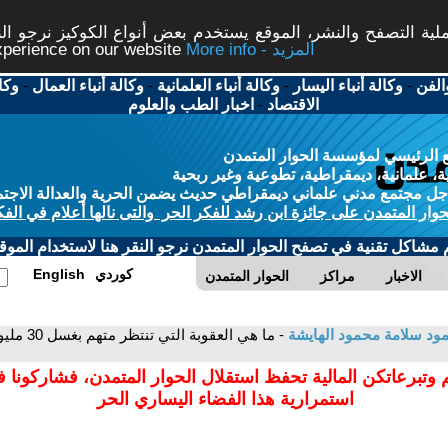
ة التصفح والنشر، الموقع يستخدم بعض أنواع الكوكيز نرجو النق
More info - المزيد
experience on our website
الفن
-
وكالة أنباء اليسار
-
وكالة أنباء العلمانية
-
وكالة أنباء العمال
-
وكا
الاقتصاد
-
اخبار الطب والعلوم
 الرئيسي لمؤسسة الحوار المتمدن
، علمانية، ديمقراطية، تطوعية وغير ربحية
ل مجتمع مدني علماني ديمقراطي حديث يضمن الحرية والعدالة الاجتم
حوار المتمدن على جائزة ابن رشد للفكر الحر والتى نالها أعلام في الفك
م مشاكل تقنية في تصفح الحوار المتمدن نرجو النقر هنا لاستخدام الموقع
كوردي
English
الاخبار
مراكز
الحوار المتمدن
ود سلامة محمود الهايشة
- ما هي 
 وتبرعاتكن المالية تحفظ استقلال الحوار المتمدن، فشاركونا 
استمرارية هذا الفضاء اليساري الحر