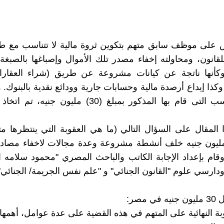
 على موظف سابق متهم بتكوين ثروة مالية لا تتناسب مع طب
للقانون، ومحاولته إخفاء مصدر تلك الأموال وإصباغها بالصبغة
وكأنها ناتجة عن كيانات مشروعة عن طريق (شراء العقار
وكذا إيداع أرصدة مالية وحسابات جارية وودائع نقدية بالبنوك.
أفعال الكسب التى قام بها المذكور بمبلغ (30) مليون جني
المقال على السؤال التالي (ما هي العقوبة التي ينتظرها 
ابة 30 مليون جنيه خلف أنشطة مشروعة وعدة مجالات لاخفاء مصا
 وقام بإعداد الإجابة الكاتب والباحث المصري "محمود سلامه ا
ارسي علوم "القانون الجنائي" و "علم نفس الجريمة/ الجنائي"
 مصر:
بة النهائية على المتهم في هذه القضية على عدة عوامل، أهمها: