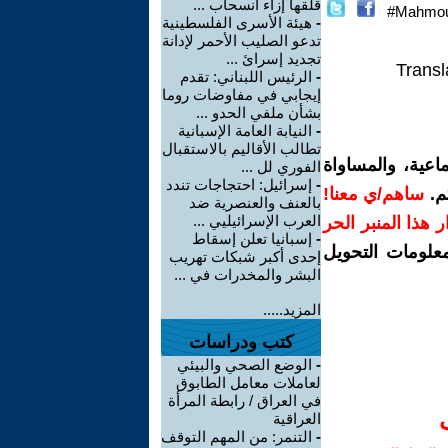
قلقها إزاء انسحاب ...
Mahmou
-
هيئة الأسرى الفلسطينية
تدعو الصليب الأحمر لإدانة
تجديد إسرائ ...
Transl
-
الرئيس اللبناني: تقدم
إيجابي في مفاوضات روما
بشأن ملفي الحدو ...
-
النيابة العامة الإسبانية
تطالب الأقاليم بالاستقبال
اعية، والمساواة
الفوري لل ...
-
إسرائيل: احتجاجات تندد
م.
ساهم/ي معنا!
بالعنف والعنصرية ضد
العرب الإسرائيليي ...
رار هذا المنبر الحر
-
إسبانيا تعلن إسقاط
معلومات التحويل
إحدى أكبر شبكات تهريب
البشر والمخدرات في ...
المزيد.....
كتب ودراسات
-
الوضع الصحي والبيئي
لعاملات معامل الطابوق
في العراق / رابطة المرأة
العراقية
-
التنمر: من المهم التوقف