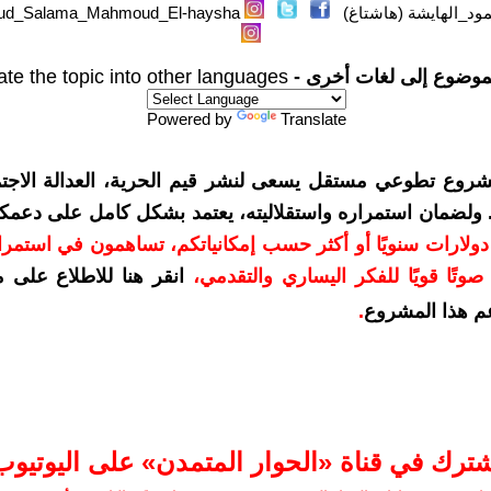
د_الهايشة (هاشتاغ)
d_Salama_Mahmoud_El-haysha#
موضوع إلى لغات أخرى -
ate the topic into other languages
Powered by
Translate
شروع تطوعي مستقل يسعى لنشر قيم الحرية، العدالة الاجتم
. ولضمان استمراره واستقلاليته، يعتمد بشكل كامل على دعمك
دعمكم بمبلغ 10 دولارات سنويًا أو أكثر حسب إمكانياتكم، تساهمون في استم
وتًا قويًا للفكر اليساري والتقدمي
،
انقر هنا للاطلاع على 
م هذا المشروع
.
شترك في قناة «الحوار المتمدن» على اليوتيوب