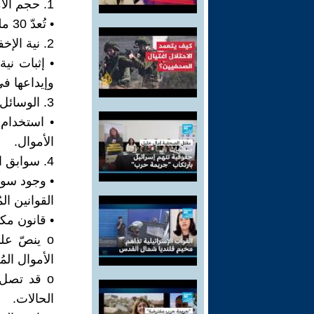
1. حجم الأموال:
• تُعدّ 30 مليون جنيه مبلغًا كبيرًا، ممّا يُشدّد العقوبة.
2. نية الإخفاء:
• إثبات ني
وإيداعها في
3. الوسائل المستخدمة:
• استخدام 
الأموال.
4. سوابق المتهم:
• وجود سواب
القوانين الم
• قانون مكافح
الأموال الم
الحالات.