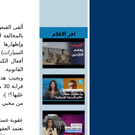
ألقى القبض
اخر الافلام
بالمخالفة 
وإظهارها 
السيارات) 
القانونية.
ويجيب هذا 
قر
عليها؟! )،
من محبي ود
عقوبة غسل 30 مليون جنيه في
تعتمد العقو