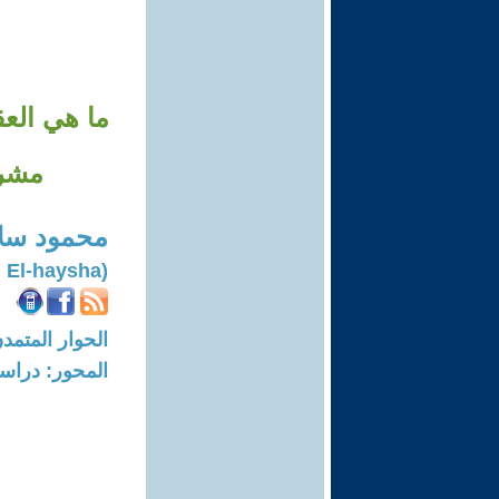
مشرو
محمود سلا
(Mahmoud Salama Mahmoud El-haysha)
الحوار المتمدن-العدد: 7989 - 24
المحور: دراسا