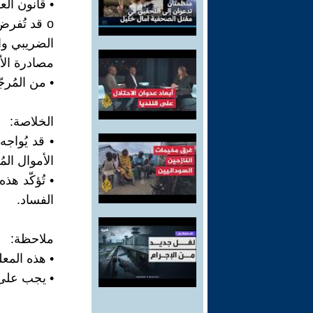
• قانون الع
o قد تُفر
الضريبي واس
مصادرة الأ
• من المُرج
الخلاصة:
• قد يُواج
الأموال الم
• تُؤكّد ه
الفساد.
ملاحظة:
• هذه المع
• يجب على 