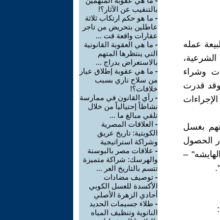
-
ما هي عقوبة المتهمين
بالتنقيب عن الآثار؟!
-
ما هو حكم ارتكاب ثلاثة
عاطلين بتحريض من تاجر
عقارات واقعة قت ...
يعة عمله
-
ما هي العقوبة القانونية
التي ينتظرها المتهم
 الشرعية،
بالاستعراض بدراج ...
ات وشراء
-
ما هي عقوبة إطلاق عيار
من سلاح ناري بسبب
 وقد قدرت
خلافات؟!
-
رأي القانون في ممارسة
ه، تم اتخاذ الإجراءات
نشاطاً إحتيالياً من خلال
تلقي مبالغ ما ...
-
العلاقات المصرية
متهم بغسل
الكويتية: تاريخ عريق
در الحصول
وشراكة استراتيجية
-
علاقات مصر بالبوسنة
لهايشه" –
والهرسك: شراكة متميزة
.
تتسم بالتاريخ العر ...
-
توصيف مضادات
الأكسدة للعسل الكوبي
أحادي الزهرة الأصلي
-
طلاء جسيمات الحديد
النانوية وتنظيف المياه