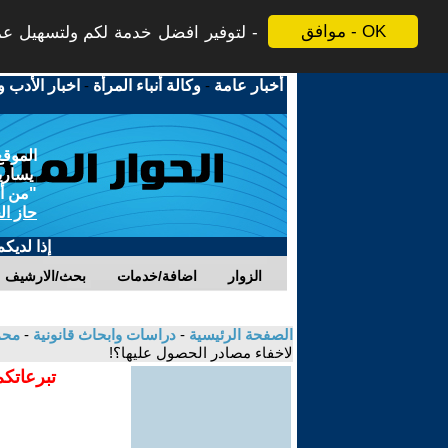
موافق - OK
لتوفير افضل خدمة لكم ولتسهيل عملي
أخبار عامة
-
وكالة أنباء المرأة
-
اخبار الأدب و
الموقع
يسارية
"من أج
حاز ال
إذا لديك
الزوار
اضافة/خدمات
بحث/الارشيف
الصفحة الرئيسية
-
دراسات وابحاث قانونية
-
محم
لاخفاء مصادر الحصول عليها؟!
تبرعاتكم