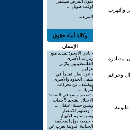
يكون المرض مستمر
لوقت طويل ...
ر والتهرب
المزيد.....
وكالة أنباء حقوق
الإنسان
-
نادي الأسير: تمديد منع
لى مصادرة
زيارات الأسرى
الفلسطينيين يكرّس
عزلهم ...
-
عون يعلن تقدماً في
ال وجرائم
ملفي الحدود والأسرى
ويكشف عن تحركات
أمريك ...
-
تصعيد واسع في الضفة:
الاحتلال يقتحم 5 بلدات
ويشن حملة اعتقال ...
انونية.
-
أوصلهم للانتصار
وسيوصلهم للانهيار
-
جمعية دول المحكمة
الجنائية الدولية تعرب عن