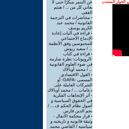
الحوار المتمدن
عن التنمر مبكرًا حتى لا
يعاني كل من ... / هيثم
الفقى
-
محاضرات في الترجمة
القانونية / محمد عبد
الكريم يوسف
-
قراءة في آليات إعادة
الإدماج الاجتماعي
للمحبوسين وفق الأنظمة
... / سعيد زيوش
-
قراءة في كتاب
-الروبوتات: نظرة صارمة
في ضوء العلوم القانونية
... / محمد أوبالاك
-
الغول الاقتصادي
المسمى -GAFA- أو
الشركات العاملة على
دعامات ... / محمد أوبالاك
-
أثر الإتجاهات الفكرية
في الحقوق السياسية و
أصول نظام الحكم ف ... /
نجم الدين فارس
-
قرار محكمة الانفال -
وثيقة قانونيه و تاريخيه و
سياسيه / القاضي محمد