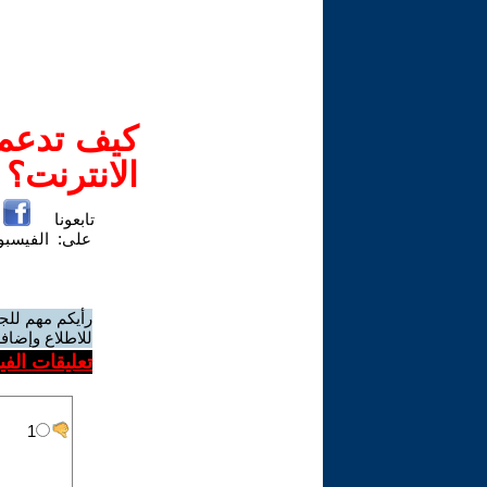
كيف تدعم-
الانترنت؟
تابعونا
على:
الفيسب
رأيكم مهم للج
للاطلاع وإضافة
تعليقات الف