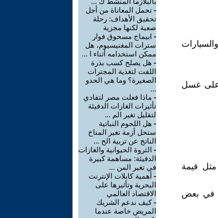
بالبلازما المنشط ك ...
-
تحمل المعاناة من أجل
تحقيق الأهداف: رحلة
صعبة لكنها مجزية
-
ابيماج مسحوق فوار
والسيارات
سترات المغنيسيوم، هل
ممكن استخدامه أثناء ا ...
-
هل يصلح كسب بذرة
اللفت لتغذية المجترات
الصغيرة؟ وما هي الحدو
 على غسل
...
-
ماذا فعلت مصر لتفادي
تأثيرات الغازات الدفيئة
لتقليل تغير الم ...
-
هل اللحوم النباتية
ستحل أزمة تغير المناخ
الناتج عن تربية الح ...
-
الثروة الحيوانية والغازات
الدفيئة: مساهمة كبيرة
غرامة تعادل مثل قيمة
في تغير المن ...
-
أهمية كابلات الإنترنت
البحرية وتأثيرها على
ف قيمة الأموال في بعض
الاقتصاد العالمي
-
كيف ندعم الشريك
المريض خاصة عندما